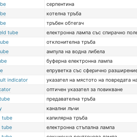
ube
серпентина
ube
котелна тръба
ube
тръбен обтегач
eld tube
електронна лампа със спирачно пол
tube
отклонителна тръба
tube
ампула на водна либела
ube
буферна електронна лампа
be
епруветка със сферично разширени
ult indicator
указател на мястото на повредата н
cator
оптичен указател за повикване
tube
предавателна тръба
y
канални лъчи
y tube
капилярна тръба
 tube
електронна стъпална лампа
 tube
секционна рентгенова лампа