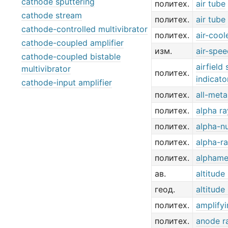
cathode sputtering
политех.
air tube
cathode stream
политех.
air tube
cathode-controlled multivibrator
политех.
air-cool
cathode-coupled amplifier
изм.
air-spee
cathode-coupled bistable
airfiel
multivibrator
политех.
indicato
cathode-input amplifier
политех.
all-meta
политех.
alpha ra
политех.
alpha-nu
политех.
alpha-r
политех.
alphamer
ав.
altitude
геод.
altitude
политех.
amplifyi
политех.
anode r