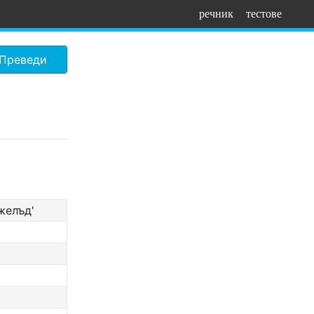
речник
тестове
Преведи
желъд'