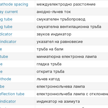
athode spacing
междуелектродно разстояние
ay current
анодно-лъчев ток
ng tube
смукателен тръбопровод
ng tube
смукателна вентилационна тръба
dicator
звуков индикатор
indicator
указател на равновесие
be
тръба на бали
tube
миниатюрна електронна лампа
be
гладка тръба
be
открита тръба
athode
лъчев катод
be
електроннолъчева лампа
flection tube
електроннолъчеба лампа с отклонен
indicator
индикатор на азимута