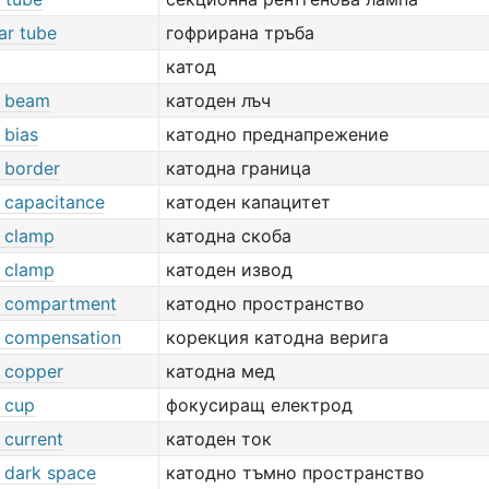
lar tube
гофрирана тръба
катод
e beam
катоден лъч
 bias
катодно преднапрежение
 border
катодна граница
 capacitance
катоден капацитет
 clamp
катодна скоба
 clamp
катоден извод
 compartment
катодно пространство
 compensation
корекция катодна верига
 copper
катодна мед
 cup
фокусиращ електрод
 current
катоден ток
 dark space
катодно тъмно пространство