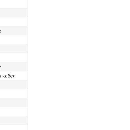
е
е
а кабел