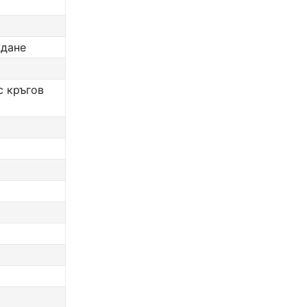
ждане
с кръгов