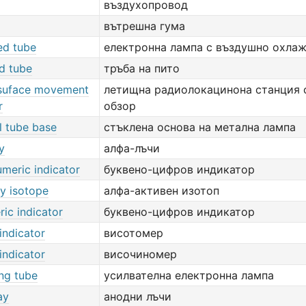
въздухопровод
вътрешна гума
ed tube
електронна лампа с въздушно охла
d tube
тръба на пито
d suface movement
летищна радиолокацинона станция 
r
обзор
l tube base
стъклена основа на метална лампа
y
алфа-лъчи
meric indicator
буквено-цифров индикатор
ay isotope
алфа-активен изотоп
ic indicator
буквено-цифров индикатор
 indicator
висотомер
 indicator
височиномер
ng tube
усилвателна електронна лампа
ay
анодни лъчи