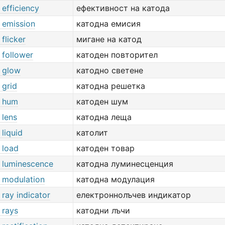
efficiency
ефективност на катода
 emission
катодна емисия
flicker
мигане на катод
 follower
катоден повторител
 glow
катодно светене
 grid
катодна решетка
 hum
катоден шум
 lens
катодна леща
liquid
католит
 load
катоден товар
 luminescence
катодна луминесценция
 modulation
катодна модулация
ray indicator
електроннолъчев индикатор
 rays
катодни лъчи