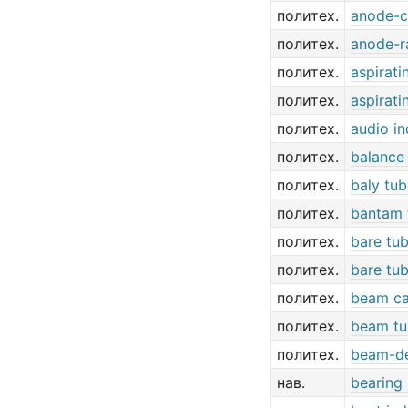
политех.
anode-c
политех.
anode-r
политех.
aspirati
политех.
aspirati
политех.
audio in
политех.
balance 
политех.
baly tu
политех.
bantam 
политех.
bare tu
политех.
bare tu
политех.
beam c
политех.
beam tu
политех.
beam-de
нав.
bearing 