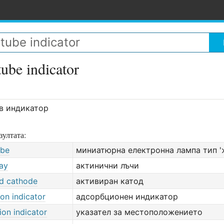
tube indicator
в индикатор
зултата:
ube
миниатюрна електронна лампа тип '
ray
актинични лъчи
ed cathode
активиран катод
on indicator
адсорбционен индикатор
tion indicator
указател за местоположението