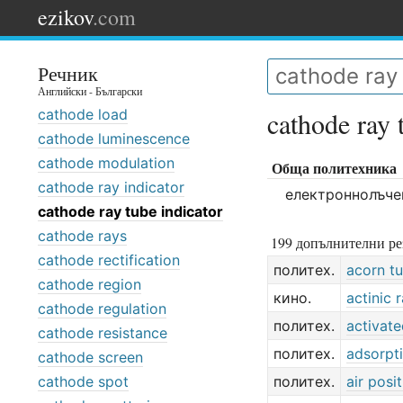
ezikov
.com
Речник
Английски - Български
cathode load
cathode ray 
cathode luminescence
cathode modulation
Обща политехника
cathode ray indicator
електроннолъче
cathode ray tube indicator
cathode rays
199 допълнителни ре
cathode rectification
политех.
acorn t
cathode region
кино.
actinic 
cathode regulation
политех.
activat
cathode resistance
политех.
adsorpti
cathode screen
cathode spot
политех.
air posi