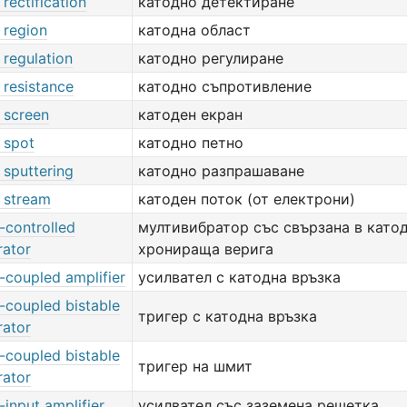
rectification
катодно детектиране
 region
катодна област
 regulation
катодно регулиране
 resistance
катодно съпротивление
 screen
катоден екран
 spot
катодно петно
 sputtering
катодно разпрашаване
 stream
катоден поток (от електрони)
-controlled
мултивибратор със свързана в като
rator
хронираща верига
-coupled amplifier
усилвател с катодна връзка
-coupled bistable
тригер с катодна връзка
rator
-coupled bistable
тригер на шмит
rator
input amplifier
усилвател със заземена решетка