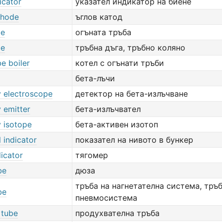
icator
указател индикатор на биене
thode
ъглов катод
be
огъната тръба
be
тръбна дъга, тръбно коляно
e boiler
котел с огънати тръби
бета-лъчи
y electroscope
детектор на бета-излъчване
 emitter
бета-излъчвател
y isotope
бета-активен изотоп
l indicator
показател на нивото в бункер
dicator
тягомер
be
дюза
тръба на нагнетателна система, тръб
be
пневмосистема
 tube
продухвателна тръба