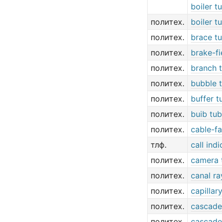
boiler t
политех.
boiler t
политех.
brace t
политех.
brake-fi
политех.
branch 
политех.
bubble 
политех.
buffer t
политех.
buib tu
политех.
cable-fa
тлф.
call indi
политех.
camera 
политех.
canal ra
политех.
capillar
политех.
cascade
политех.
cascade