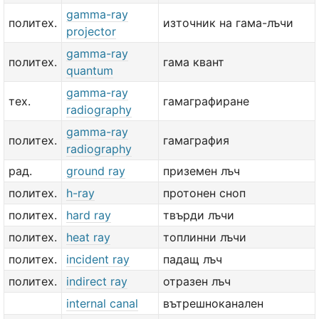
gamma-ray
политех.
източник на гама-лъчи
projector
gamma-ray
политех.
гама квант
quantum
gamma-ray
тех.
гамаграфиране
radiography
gamma-ray
политех.
гамаграфия
radiography
рад.
ground ray
приземен лъч
политех.
h-ray
протонен сноп
политех.
hard ray
твърди лъчи
политех.
heat ray
топлинни лъчи
политех.
incident ray
падащ лъч
политех.
indirect ray
отразен лъч
internal canal
вътрешноканален