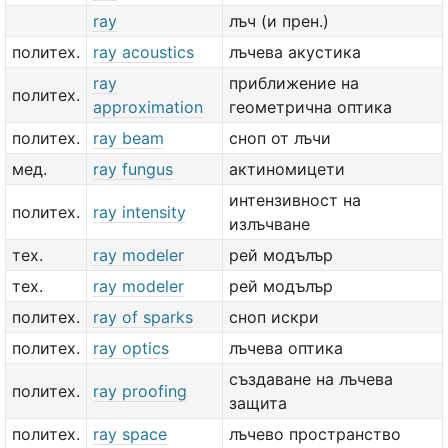
ray
лъч (и прен.)
политех.
ray acoustics
лъчева акустика
ray
приближение на
политех.
approximation
геометрична оптика
политех.
ray beam
сноп от лъчи
мед.
ray fungus
актиномицети
интензивност на
политех.
ray intensity
излъчване
тех.
ray modeler
рей модълър
тех.
ray modeler
рей модълър
политех.
ray of sparks
сноп искри
политех.
ray optics
лъчева оптика
създаване на лъчева
политех.
ray proofing
защита
политех.
ray space
лъчево пространство