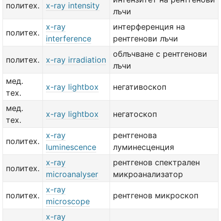
политех.
x-ray intensity
лъчи
x-ray
интерференция на
политех.
interference
рентгенови лъчи
облъчване с рентгенови
политех.
x-ray irradiation
лъчи
мед.
x-ray lightbox
негативоскоп
тех.
мед.
x-ray lightbox
негатоскоп
тех.
x-ray
рентгенова
политех.
luminescence
луминесценция
x-ray
рентгенов спектрален
политех.
microanalyser
микроанализатор
x-ray
политех.
рентгенов микроскоп
microscope
x-ray