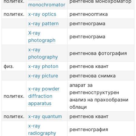
политех.
рентгенов монохроматор
monochromator
политех.
x-ray optics
рентгенооптика
x-ray pattern
рентгенограма
X-ray
рентгенограма
photograph
x-ray
рентгенова фотография
photography
физ.
x-ray photon
рентгенов квант
x-ray picture
рентгенова снимка
апарат за
x-ray powder
рентгеноструктурен
политех.
diffraction
анализ на прахообразни
apparatus
облаци
политех.
x-ray quantum
рентгенов квант
x-ray
рентгенография
radiography