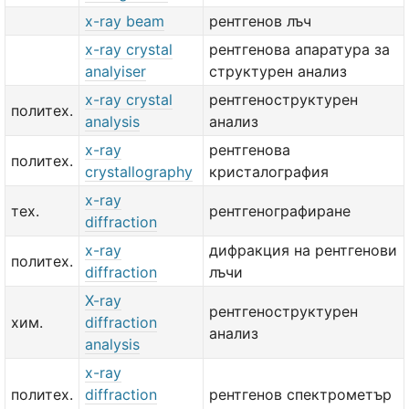
x-ray beam
рентгенов лъч
x-ray crystal
рентгенова апаратура за
analyiser
структурен анализ
x-ray crystal
рентгеноструктурен
политех.
analysis
анализ
x-ray
рентгенова
политех.
crystallography
кристалография
x-ray
тех.
рентгенографиране
diffraction
x-ray
дифракция на рентгенови
политех.
diffraction
лъчи
X-ray
рентгеноструктурен
хим.
diffraction
анализ
analysis
x-ray
политех.
diffraction
рентгенов спектрометър