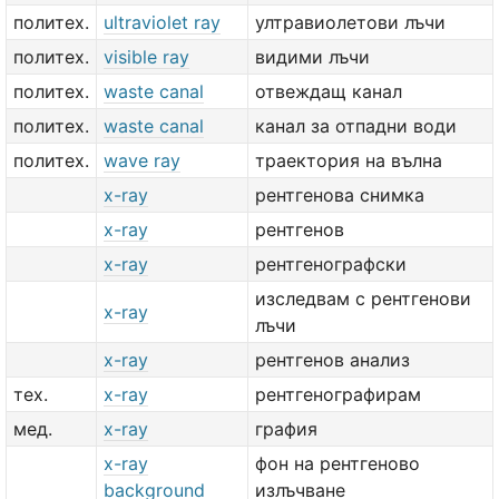
политех.
ultraviolet ray
ултравиолетови лъчи
политех.
visible ray
видими лъчи
политех.
waste canal
отвеждащ канал
политех.
waste canal
канал за отпадни води
политех.
wave ray
траектория на вълна
x-ray
рентгенова снимка
x-ray
рентгенов
x-ray
рентгенографски
изследвам с рентгенови
x-ray
лъчи
x-ray
рентгенов анализ
тех.
x-ray
рентгенографирам
мед.
x-ray
графия
x-ray
фон на рентгеново
background
излъчване