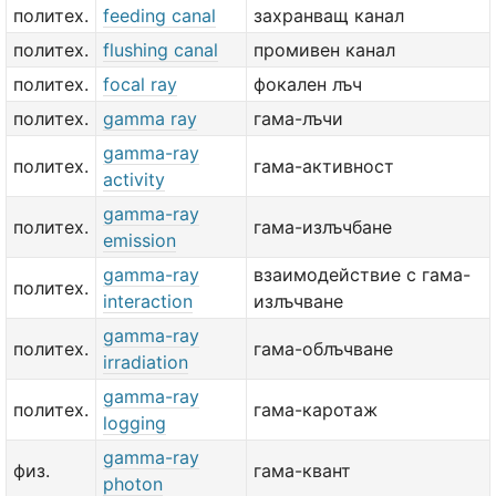
политех.
feeding canal
захранващ канал
политех.
flushing canal
промивен канал
политех.
focal ray
фокален лъч
политех.
gamma ray
гама-лъчи
gamma-ray
политех.
гама-активност
activity
gamma-ray
политех.
гама-излъчбане
emission
gamma-ray
взаимодействие с гама-
политех.
interaction
излъчване
gamma-ray
политех.
гама-облъчване
irradiation
gamma-ray
политех.
гама-каротаж
logging
gamma-ray
физ.
гама-квант
photon