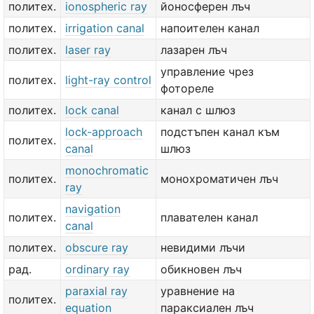
политех.
ionospheric ray
йоносферен лъч
политех.
irrigation canal
напоителен канал
политех.
laser ray
лазарен лъч
управление чрез
политех.
light-ray control
фотореле
политех.
lock canal
канал с шлюз
lock-approach
подстъпен канал към
политех.
canal
шлюз
monochromatic
политех.
монохроматичен лъч
ray
navigation
политех.
плавателен канал
canal
политех.
obscure ray
невидими лъчи
рад.
ordinary ray
обикновен лъч
paraxial ray
уравнение на
политех.
equation
параксиален лъч