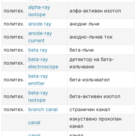
alpha-ray
политех.
алфа-активен изотоп
isotope
политех.
anode ray
анодни лъчи
anode-ray
политех.
анодно-лъчев ток
current
политех.
beta ray
бета-лъчи
beta-ray
детектор на бета-
политех.
electroscope
излъчване
beta-ray
политех.
бета-излъчвател
emitter
beta-ray
политех.
бета-активен изотоп
isotope
политех.
branch canal
страничен канал
изкуствено прокопан
canal
канал
canal
канал