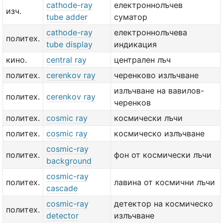
cathode-ray
електроннолъчев
изч.
tube adder
суматор
cathode-ray
електроннолъчева
политех.
tube display
индикация
кино.
central ray
централен лъч
политех.
cerenkov ray
черенково излъчване
излъчване на вавилов-
политех.
cerenkov ray
черенков
политех.
cosmic ray
космически лъчи
политех.
cosmic ray
космическо излъчване
cosmic-ray
политех.
фон от космически лъчи
background
cosmic-ray
политех.
лавина от космични лъчи
cascade
cosmic-ray
детектор на космическо
политех.
detector
излъчване