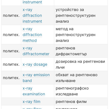
instrument
x-ray
устройство за
политех.
diffraction
рентгеноструктурен
instrument
анализ
x-ray
метод на
политех.
diffraction
рентгеноструктурен
method
анализ
x-ray
рентгенов
политех.
diffractometer
дифрактометър
дозировка на рентгенови
политех.
x-ray dosage
лъчи
x-ray emission
обхват на рентгеново
политех.
band
излъчване
x-ray
рентгенографско
examination
изследване
x-ray film
рентгенов филм