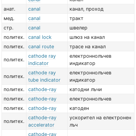
анат.
canal
канал, проход
мед.
canal
тракт
стр.
canal
швелер
политех.
canal lock
шлюз на канал
политех.
canal route
трасе на канал
cathode ray
електроннолъчев
политех.
indicator
индикатор
cathode ray
електроннолъчев
политех.
tube indicator
индикатор
политех.
cathode-ray
катодни лъчи
политех.
cathode-ray
електроннолъчев
политех.
cathode-ray
катоден
cathode-ray
ускорител на електронен
политех.
accelerator
лъч
cathode-ray