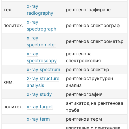
x-ray
тех.
рентгенографиране
radiography
x-ray
политех.
рентгенов спектрограф
spectrograph
x-ray
рентгенов спектрометър
spectrometer
x-ray
рентгенова
spectroscopy
спектроскопия
x-ray spectrum
рентгенов спектър
X-ray structure
рентгеноструктурен
хим.
analysis
анализ
x-ray study
рентгенография
антикатод на рентгенова
политех.
x-ray target
тръба
x-ray term
рентгенов терм
изпитване с рентгенова