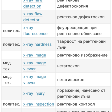
x-ray flaw
рентгенова
detection
дефектоскопия
x-ray flaw
рентгенов дефектоскоп
detector
x-ray
флуоресценция при
политех.
fluorescence
рентгеново облъчване
твърдост на рентгенови
политех.
x-ray hardness
лъчи
x-ray image
рентгеново изображение
мед.
x-ray image
негатоскоп
тех.
viewer
мед.
x-ray image
негативоскоп
тех.
viewer
поражение, нанесено от
x-ray injury
рентгенови лъчи
политех.
x-ray inspection
рентгенов контрол
интензитет на рентгенови