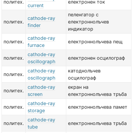
политех.
електронен ток
current
пеленгатор с
cathode-ray
политех.
електроннолъчев
finder
индикатор
cathode-ray
политех.
електроннолъчева пещ
furnace
cathode-ray
политех.
електронен осцилограф
oscillograph
cathode-ray
катоднолъчев
политех.
oscillograph
осцилограф
cathode-ray
екран на
политех.
screen
електроннолъчева тръба
cathode-ray
политех.
електроннолъчева памет
storage
cathode-ray
политех.
електроннолъчева тръба
tube