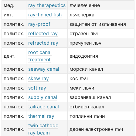
мед.
ray therapeutics
лъчелечение
ихт.
ray-finned fish
лъчеперка
политех.
ray-proof
защитен от излъчвания
политех.
reflected ray
отразен лъч
политех.
refracted ray
пречупен лъч
root canal
дент.
ендодонтия
treatment
политех.
seaway canal
морски канал
политех.
skew ray
кос лъч
политех.
soft ray
меки лъчи
политех.
supply canal
захранващ канал
политех.
tailrace canal
отбивен канал
политех.
thermal ray
топлинни лъчи
twin cathode
политех.
двоен електронен лъч
ray beam