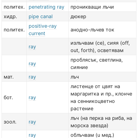
политех.
penetrating ray
проникващи лъчи
хидр.
pipe canal
дюкер
positive-ray
политех.
анодно-лъчев ток
current
излъчвам (се), сияя (off,
ray
out, forth), осветявам
проблясък, светлина,
ray
сияние
мат.
ray
лъч
листенце от цвят на
маргаритка и пр., клонче
бот.
ray
на сенникоцветно
растение
лъч (на перка на риба, на
зоол.
ray
морска звезда)
ray
облъчвам (u мед.)