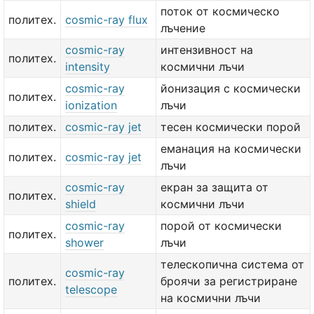
поток от космическо
политех.
cosmic-ray flux
лъчение
cosmic-ray
интензивност на
политех.
intensity
космични лъчи
cosmic-ray
йонизация с космически
политех.
ionization
лъчи
политех.
cosmic-ray jet
тесен космически порой
еманация на космически
политех.
cosmic-ray jet
лъчи
cosmic-ray
екран за защита от
политех.
shield
космични лъчи
cosmic-ray
порой от космически
политех.
shower
лъчи
телескопична система от
cosmic-ray
политех.
броячи за регистриране
telescope
на космични лъчи