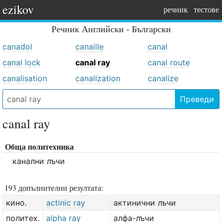
ezikov
речник
тестове
Речник
Английски - Български
canadol
canaille
canal
canal lock
canal ray
canal route
canalisation
canalization
canalize
Преведи
canal ray
Обща политехника
канални лъчи
193 допълнителни резултата:
кино.
actinic ray
актинични лъчи
политех.
alpha ray
алфа-лъчи