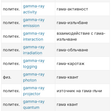
gamma-ray
политех.
гама-активност
activity
gamma-ray
политех.
гама-излъчбане
emission
gamma-ray
взаимодействие с гама-
политех.
interaction
излъчване
gamma-ray
политех.
гама-облъчване
irradiation
gamma-ray
политех.
гама-каротаж
logging
gamma-ray
физ.
гама-квант
photon
gamma-ray
политех.
източник на гама-лъчи
projector
gamma-ray
политех.
гама квант
quantum