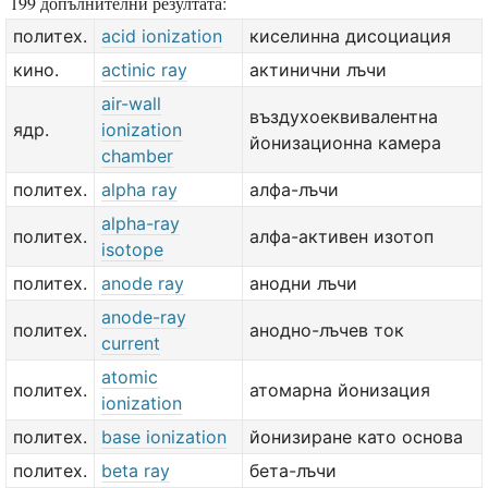
199 допълнителни резултата:
политех.
acid ionization
киселинна дисоциация
кино.
actinic ray
актинични лъчи
air-wall
въздухоеквивалентна
ядр.
ionization
йонизационна камера
chamber
политех.
alpha ray
алфа-лъчи
alpha-ray
политех.
алфа-активен изотоп
isotope
политех.
anode ray
анодни лъчи
anode-ray
политех.
анодно-лъчев ток
current
atomic
политех.
атомарна йонизация
ionization
политех.
base ionization
йонизиране като основа
политех.
beta ray
бета-лъчи