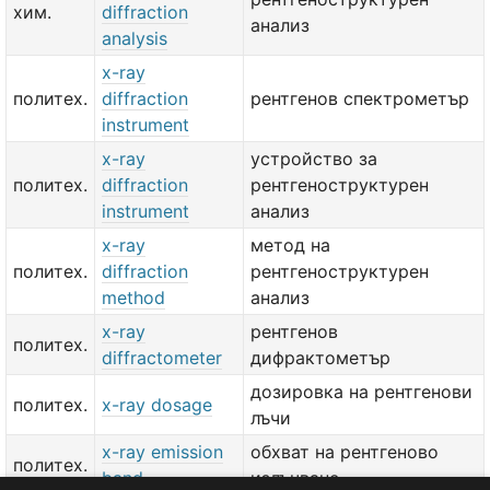
хим.
diffraction
анализ
analysis
x-ray
политех.
diffraction
рентгенов спектрометър
instrument
x-ray
устройство за
политех.
diffraction
рентгеноструктурен
instrument
анализ
x-ray
метод на
политех.
diffraction
рентгеноструктурен
method
анализ
x-ray
рентгенов
политех.
diffractometer
дифрактометър
дозировка на рентгенови
политех.
x-ray dosage
лъчи
x-ray emission
обхват на рентгеново
политех.
band
излъчване