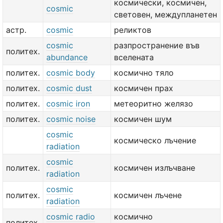
космически, космичен,
cosmic
световен, междупланетен
астр.
cosmic
реликтов
cosmic
разпространение във
политех.
abundance
вселената
политех.
cosmic body
космично тяло
политех.
cosmic dust
космичен прах
политех.
cosmic iron
метеоритно желязо
политех.
cosmic noise
космичен шум
cosmic
космическо лъчение
radiation
cosmic
политех.
космичен излъчване
radiation
cosmic
политех.
космичен лъчене
radiation
cosmic radio
космично
политех.