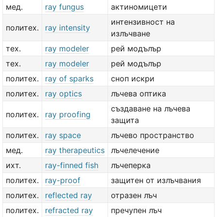
мед.
ray fungus
актиномицети
интензивност на
политех.
ray intensity
излъчване
тех.
ray modeler
рей модълър
тех.
ray modeler
рей модълър
политех.
ray of sparks
сноп искри
политех.
ray optics
лъчева оптика
създаване на лъчева
политех.
ray proofing
защита
политех.
ray space
лъчево пространство
мед.
ray therapeutics
лъчелечение
ихт.
ray-finned fish
лъчеперка
политех.
ray-proof
защитен от излъчвания
политех.
reflected ray
отразен лъч
политех.
refracted ray
пречупен лъч