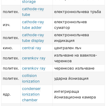
storage
cathode-ray
политех.
електроннолъчева тръба
tube
cathode-ray
електроннолъчев
изч.
tube adder
суматор
cathode-ray
електроннолъчева
политех.
tube display
индикация
кино.
central ray
централен лъч
излъчване на вавилов-
политех.
cerenkov ray
черенков
политех.
cerenkov ray
черенково излъчване
collision
политех.
ударна йонизация
ionization
condenser
интегрираща
ядр.
ionization
йонизационна камера
chamber