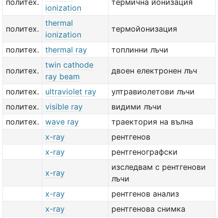
политех.
термична йонизация
ionization
thermal
политех.
термойонизация
ionization
политех.
thermal ray
топлинни лъчи
twin cathode
политех.
двоен електронен лъч
ray beam
политех.
ultraviolet ray
ултравиолетови лъчи
политех.
visible ray
видими лъчи
политех.
wave ray
траектория на вълна
x-ray
рентгенов
x-ray
рентгенографски
изследвам с рентгенови
x-ray
лъчи
x-ray
рентгенов анализ
x-ray
рентгенова снимка