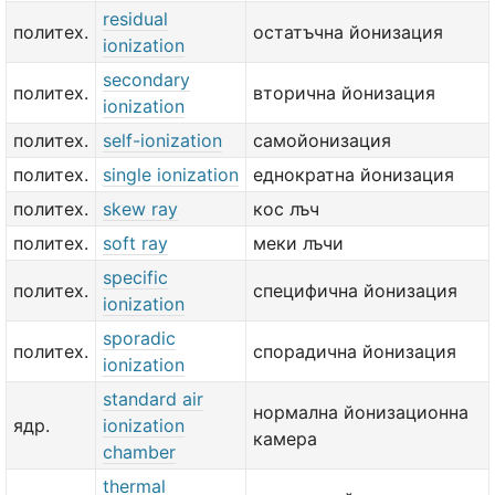
residual
политех.
остатъчна йонизация
ionization
secondary
политех.
вторична йонизация
ionization
политех.
self-ionization
самойонизация
политех.
single ionization
еднократна йонизация
политех.
skew ray
кос лъч
политех.
soft ray
меки лъчи
specific
политех.
специфична йонизация
ionization
sporadic
политех.
спорадична йонизация
ionization
standard air
нормална йонизационна
ядр.
ionization
камера
chamber
thermal