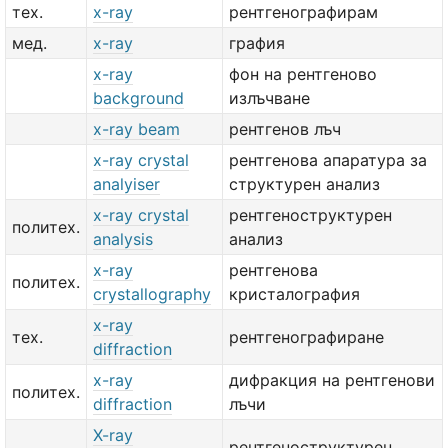
тех.
x-ray
рентгенографирам
мед.
x-ray
графия
x-ray
фон на рентгеново
background
излъчване
x-ray beam
рентгенов лъч
x-ray crystal
рентгенова апаратура за
analyiser
структурен анализ
x-ray crystal
рентгеноструктурен
политех.
analysis
анализ
x-ray
рентгенова
политех.
crystallography
кристалография
x-ray
тех.
рентгенографиране
diffraction
x-ray
дифракция на рентгенови
политех.
diffraction
лъчи
X-ray
рентгеноструктурен