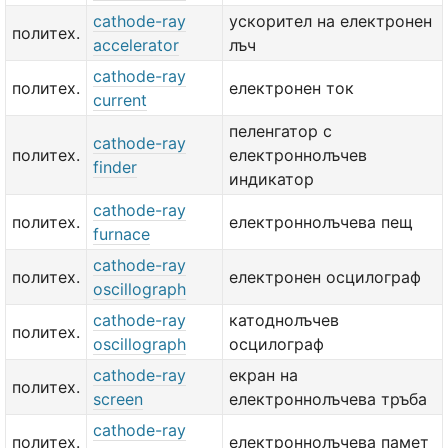
cathode-ray
ускорител на електронен
политех.
accelerator
лъч
cathode-ray
политех.
електронен ток
current
пеленгатор с
cathode-ray
политех.
електроннолъчев
finder
индикатор
cathode-ray
политех.
електроннолъчева пещ
furnace
cathode-ray
политех.
електронен осцилограф
oscillograph
cathode-ray
катоднолъчев
политех.
oscillograph
осцилограф
cathode-ray
екран на
политех.
screen
електроннолъчева тръба
cathode-ray
политех.
електроннолъчева памет