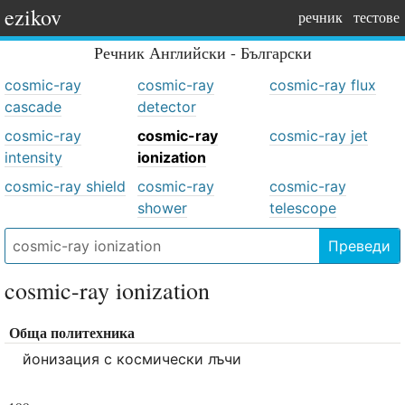
ezikov
речник
тестове
Речник
Английски - Български
cosmic-ray
cosmic-ray
cosmic-ray flux
cascade
detector
cosmic-ray
cosmic-ray
cosmic-ray jet
intensity
ionization
cosmic-ray shield
cosmic-ray
cosmic-ray
shower
telescope
Преведи
cosmic-ray ionization
Обща политехника
йонизация с космически лъчи