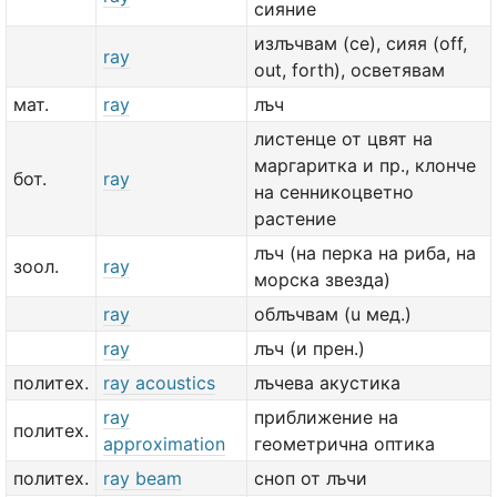
сияние
излъчвам (се), сияя (off,
ray
out, forth), осветявам
мат.
ray
лъч
листенце от цвят на
маргаритка и пр., клонче
бот.
ray
на сенникоцветно
растение
лъч (на перка на риба, на
зоол.
ray
морска звезда)
ray
облъчвам (u мед.)
ray
лъч (и прен.)
политех.
ray acoustics
лъчева акустика
ray
приближение на
политех.
approximation
геометрична оптика
политех.
ray beam
сноп от лъчи