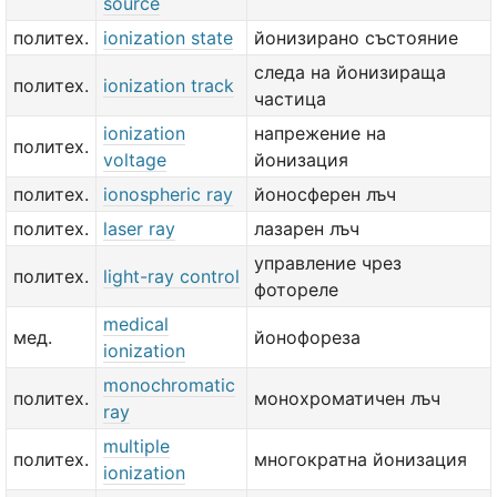
source
политех.
ionization state
йонизирано състояние
следа на йонизираща
политех.
ionization track
частица
ionization
напрежение на
политех.
voltage
йонизация
политех.
ionospheric ray
йоносферен лъч
политех.
laser ray
лазарен лъч
управление чрез
политех.
light-ray control
фотореле
medical
мед.
йонофореза
ionization
monochromatic
политех.
монохроматичен лъч
ray
multiple
политех.
многократна йонизация
ionization