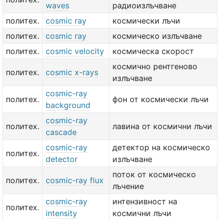
waves
радиоизлъчване
политех.
cosmic ray
космически лъчи
политех.
cosmic ray
космическо излъчване
политех.
cosmic velocity
космическа скорост
космично рентгеново
политех.
cosmic x-rays
излъчване
cosmic-ray
политех.
фон от космически лъчи
background
cosmic-ray
политех.
лавина от космични лъчи
cascade
cosmic-ray
детектор на космическо
политех.
detector
излъчване
поток от космическо
политех.
cosmic-ray flux
лъчение
cosmic-ray
интензивност на
политех.
intensity
космични лъчи