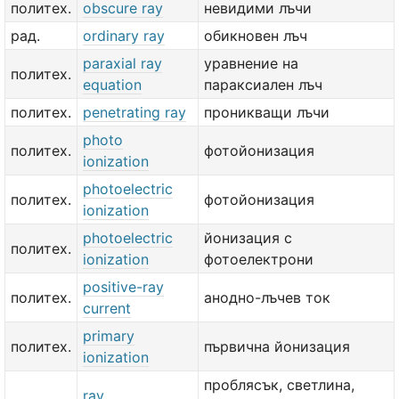
политех.
obscure ray
невидими лъчи
рад.
ordinary ray
обикновен лъч
paraxial ray
уравнение на
политех.
equation
параксиален лъч
политех.
penetrating ray
проникващи лъчи
photo
политех.
фотойонизация
ionization
photoelectric
политех.
фотойонизация
ionization
photoelectric
йонизация с
политех.
ionization
фотоелектрони
positive-ray
политех.
анодно-лъчев ток
current
primary
политех.
първична йонизация
ionization
проблясък, светлина,
ray