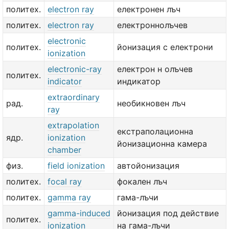
политех.
electron ray
електронен лъч
политех.
electron ray
електроннолъчев
electronic
политех.
йонизация с електрони
ionization
electronic-ray
електрон н олъчев
политех.
indicator
индикатор
extraordinary
рад.
необикновен лъч
ray
extrapolation
екстраполационна
ядр.
ionization
йонизационна камера
chamber
физ.
field ionization
автойонизация
политех.
focal ray
фокален лъч
политех.
gamma ray
гама-лъчи
gamma-induced
йонизация под действие
политех.
ionization
на гама-лъчи