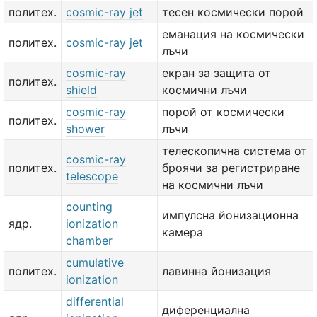
политех.
cosmic-ray jet
тесен космически порой
еманация на космически
политех.
cosmic-ray jet
лъчи
cosmic-ray
екран за защита от
политех.
shield
космични лъчи
cosmic-ray
порой от космически
политех.
shower
лъчи
телескопична система от
cosmic-ray
политех.
броячи за регистриране
telescope
на космични лъчи
counting
импулсна йонизационна
ядр.
ionization
камера
chamber
cumulative
политех.
лавинна йонизация
ionization
differential
диференциална