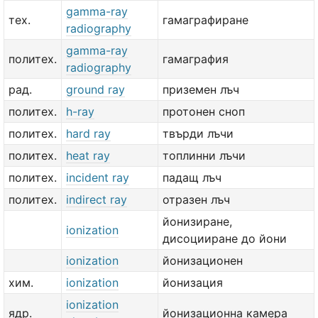
gamma-ray
тех.
гамаграфиране
radiography
gamma-ray
политех.
гамаграфия
radiography
рад.
ground ray
приземен лъч
политех.
h-ray
протонен сноп
политех.
hard ray
твърди лъчи
политех.
heat ray
топлинни лъчи
политех.
incident ray
падащ лъч
политех.
indirect ray
отразен лъч
йонизиране,
ionization
дисоцииране до йони
ionization
йонизационен
хим.
ionization
йонизация
ionization
ядр.
йонизационна камера