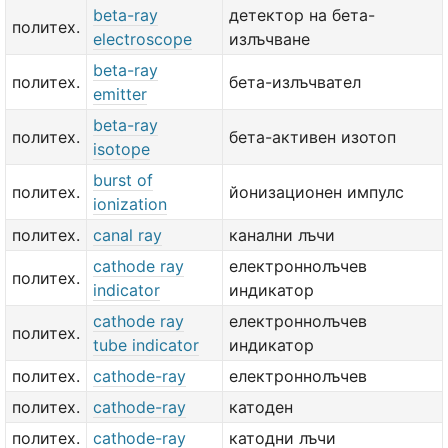
beta-ray
детектор на бета-
политех.
electroscope
излъчване
beta-ray
политех.
бета-излъчвател
emitter
beta-ray
политех.
бета-активен изотоп
isotope
burst of
политех.
йонизационен импулс
ionization
политех.
canal ray
канални лъчи
cathode ray
електроннолъчев
политех.
indicator
индикатор
cathode ray
електроннолъчев
политех.
tube indicator
индикатор
политех.
cathode-ray
електроннолъчев
политех.
cathode-ray
катоден
политех.
cathode-ray
катодни лъчи