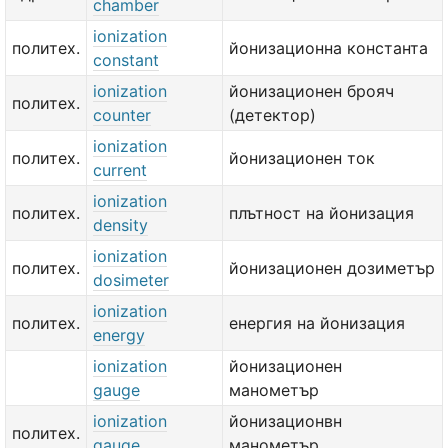
chamber
ionization
политех.
йонизационна константа
constant
ionization
йонизационен брояч
политех.
counter
(детектор)
ionization
политех.
йонизационен ток
current
ionization
политех.
плътност на йонизация
density
ionization
политех.
йонизационен дозиметър
dosimeter
ionization
политех.
енергия на йонизация
energy
ionization
йонизационен
gauge
манометър
ionization
йонизационвн
политех.
gauge
манометър