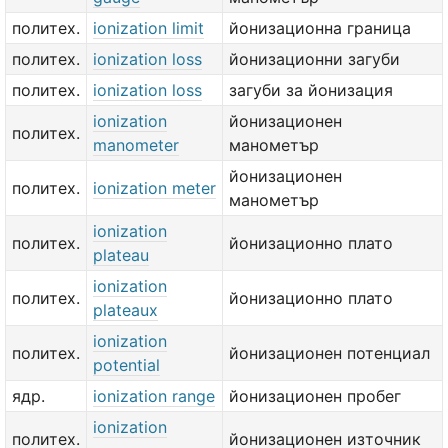
политех.
ionization limit
йонизационна граница
политех.
ionization loss
йонизационни загуби
политех.
ionization loss
загуби за йонизация
ionization
йонизационен
политех.
manometer
манометър
йонизационен
политех.
ionization meter
манометър
ionization
политех.
йонизационно плато
plateau
ionization
политех.
йонизационно плато
plateaux
ionization
политех.
йонизационен потенциал
potential
ядр.
ionization range
йонизационен пробег
ionization
политех.
йонизационен източник