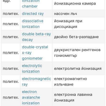
ядр.
ionization
йонизационна камера
chamber
политех.
directed ray
насочен лъч
dissociative
йонизация при
политех.
ionization
дисоциация
double beta-ray
политех.
двойно бета-разпадане
decay
double-crystal
двукристален рентгенов
политех.
x-ray
гониометър
goniometer
electrolytic
политех.
електролитна йонизация
ionization
electromagnetic
електромагнитно
политех.
ray
излъчване
electron
електронна лавинна
политех.
avalanche
йонизация
ionization