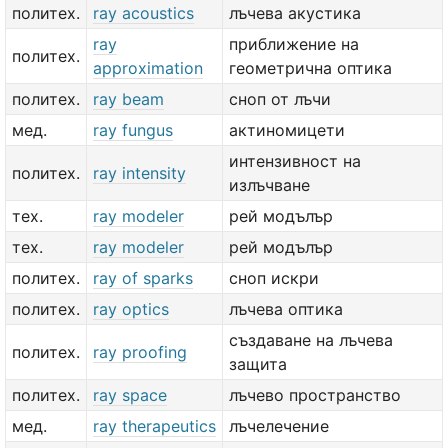
политех.
ray acoustics
лъчева акустика
ray
приближение на
политех.
approximation
геометрична оптика
политех.
ray beam
сноп от лъчи
мед.
ray fungus
актиномицети
интензивност на
политех.
ray intensity
излъчване
тех.
ray modeler
рей модълър
тех.
ray modeler
рей модълър
политех.
ray of sparks
сноп искри
политех.
ray optics
лъчева оптика
създаване на лъчева
политех.
ray proofing
защита
политех.
ray space
лъчево пространство
мед.
ray therapeutics
лъчелечение