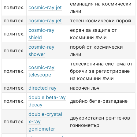
еманация на космически
политех.
cosmic-ray jet
лъчи
политех.
cosmic-ray jet
тесен космически порой
cosmic-ray
екран за защита от
политех.
shield
космични лъчи
cosmic-ray
порой от космически
политех.
shower
лъчи
телескопична система от
cosmic-ray
политех.
броячи за регистриране
telescope
на космични лъчи
политех.
directed ray
насочен лъч
double beta-ray
политех.
двойно бета-разпадане
decay
double-crystal
двукристален рентгенов
политех.
x-ray
гониометър
goniometer