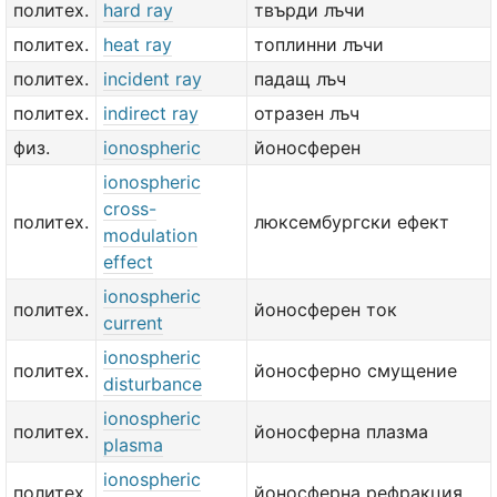
политех.
hard ray
твърди лъчи
политех.
heat ray
топлинни лъчи
политех.
incident ray
падащ лъч
политех.
indirect ray
отразен лъч
физ.
ionospheric
йоносферен
ionospheric
cross-
политех.
люксембургски ефект
modulation
effect
ionospheric
политех.
йоносферен ток
current
ionospheric
политех.
йоносферно смущение
disturbance
ionospheric
политех.
йоносферна плазма
plasma
ionospheric
политех.
йоносферна рефракция