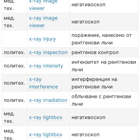
мед.
x-ray image
негативоскоп
тех.
viewer
мед.
x-ray image
негатоскоп
тех.
viewer
поражение, нанесено от
x-ray injury
рентгенови лъчи
политех.
x-ray inspection
рентгенов контрол
интензитет на рентгенови
политех.
x-ray intensity
лъчи
x-ray
интерференция на
политех.
interference
рентгенови лъчи
облъчване с рентгенови
политех.
x-ray irradiation
лъчи
мед.
x-ray lightbox
негативоскоп
тех.
мед.
x-ray lightbox
негатоскоп
тех.