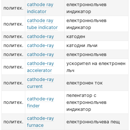
cathode ray
електроннолъчев
политех.
indicator
индикатор
cathode ray
електроннолъчев
политех.
tube indicator
индикатор
политех.
cathode-ray
катоден
политех.
cathode-ray
катодни лъчи
политех.
cathode-ray
електроннолъчев
cathode-ray
ускорител на електронен
политех.
accelerator
лъч
cathode-ray
политех.
електронен ток
current
пеленгатор с
cathode-ray
политех.
електроннолъчев
finder
индикатор
cathode-ray
политех.
електроннолъчева пещ
furnace