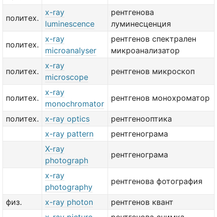
x-ray
рентгенова
политех.
luminescence
луминесценция
x-ray
рентгенов спектрален
политех.
microanalyser
микроанализатор
x-ray
политех.
рентгенов микроскоп
microscope
x-ray
политех.
рентгенов монохроматор
monochromator
политех.
x-ray optics
рентгенооптика
x-ray pattern
рентгенограма
X-ray
рентгенограма
photograph
x-ray
рентгенова фотография
photography
физ.
x-ray photon
рентгенов квант