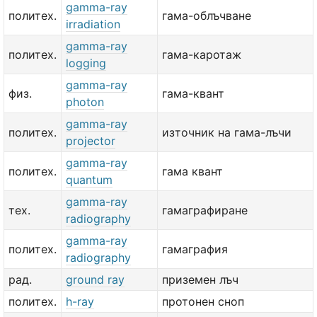
gamma-ray
политех.
гама-облъчване
irradiation
gamma-ray
политех.
гама-каротаж
logging
gamma-ray
физ.
гама-квант
photon
gamma-ray
политех.
източник на гама-лъчи
projector
gamma-ray
политех.
гама квант
quantum
gamma-ray
тех.
гамаграфиране
radiography
gamma-ray
политех.
гамаграфия
radiography
рад.
ground ray
приземен лъч
политех.
h-ray
протонен сноп