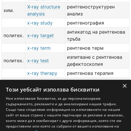
X-ray structure
рентгеноструктурен
хим.
analysis
анализ
x-ray study
рентгенография
антикатод на рентгенова
политех.
x-ray target
тръба
x-ray term
рентгенов терм
изпитване с рентгенова
политех.
x-ray test
дефектоскопия
x-ray therapy
рентгенова терапия
мед.
x-ray viewer
×
негативоскоп
Този уебсайт използва бисквитки
тех.
box
мед.
x-ray viewer
Ние използваме бисквитки, за да персонализираме
негатоскоп
съдържанието, рекламите и да анализираме нашия трафик.
тех.
box
Също така споделяме информация за използването на нашия
сайт от ваша страна с нашите партньори за реклама и анализи,
добави значение или превод
тук
които може да я комбинират с друга информация, която сте им
предоставили или която са събрали от вашето използване на