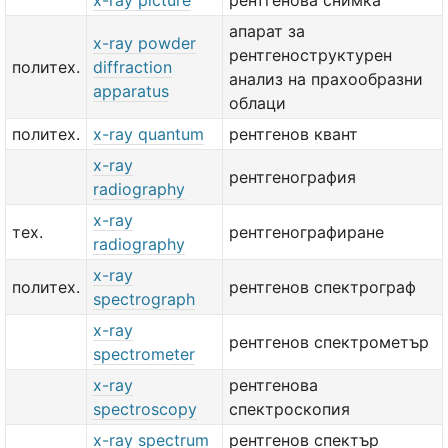
x-ray picture
рентгенова снимка
апарат за
x-ray powder
рентгеноструктурен
политех.
diffraction
анализ на прахообразни
apparatus
облаци
политех.
x-ray quantum
рентгенов квант
x-ray
рентгенография
radiography
x-ray
тех.
рентгенографиране
radiography
x-ray
политех.
рентгенов спектрограф
spectrograph
x-ray
рентгенов спектрометър
spectrometer
x-ray
рентгенова
spectroscopy
спектроскопия
x-ray spectrum
рентгенов спектър