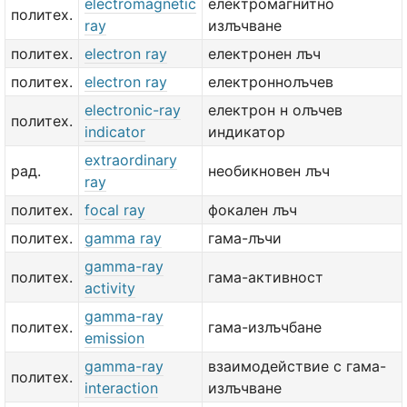
electromagnetic
електромагнитно
политех.
ray
излъчване
политех.
electron ray
електронен лъч
политех.
electron ray
електроннолъчев
electronic-ray
електрон н олъчев
политех.
indicator
индикатор
extraordinary
рад.
необикновен лъч
ray
политех.
focal ray
фокален лъч
политех.
gamma ray
гама-лъчи
gamma-ray
политех.
гама-активност
activity
gamma-ray
политех.
гама-излъчбане
emission
gamma-ray
взаимодействие с гама-
политех.
interaction
излъчване