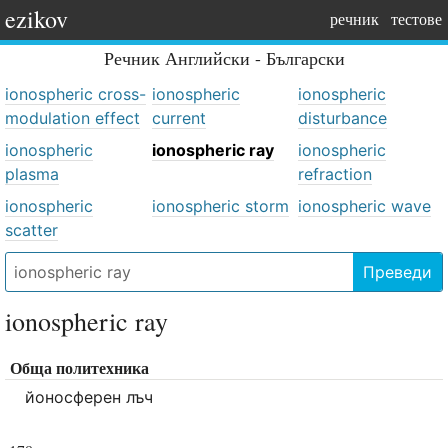
ezikov
речник
тестове
Речник
Английски - Български
ionospheric cross-
ionospheric
ionospheric
modulation effect
current
disturbance
ionospheric
ionospheric ray
ionospheric
plasma
refraction
ionospheric
ionospheric storm
ionospheric wave
scatter
Преведи
ionospheric ray
Обща политехника
йоносферен лъч