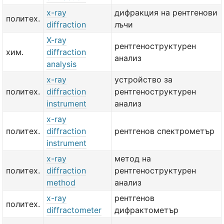
x-ray
дифракция на рентгенови
политех.
diffraction
лъчи
X-ray
рентгеноструктурен
хим.
diffraction
анализ
analysis
x-ray
устройство за
политех.
diffraction
рентгеноструктурен
instrument
анализ
x-ray
политех.
diffraction
рентгенов спектрометър
instrument
x-ray
метод на
политех.
diffraction
рентгеноструктурен
method
анализ
x-ray
рентгенов
политех.
diffractometer
дифрактометър