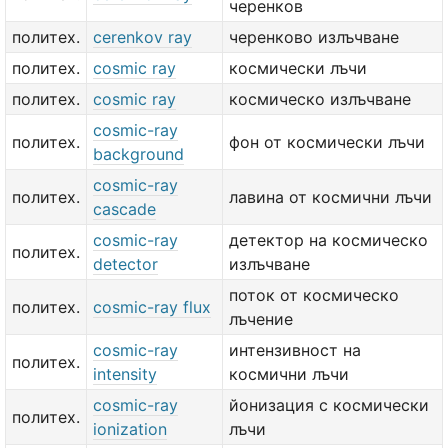
черенков
политех.
cerenkov ray
черенково излъчване
политех.
cosmic ray
космически лъчи
политех.
cosmic ray
космическо излъчване
cosmic-ray
политех.
фон от космически лъчи
background
cosmic-ray
политех.
лавина от космични лъчи
cascade
cosmic-ray
детектор на космическо
политех.
detector
излъчване
поток от космическо
политех.
cosmic-ray flux
лъчение
cosmic-ray
интензивност на
политех.
intensity
космични лъчи
cosmic-ray
йонизация с космически
политех.
ionization
лъчи