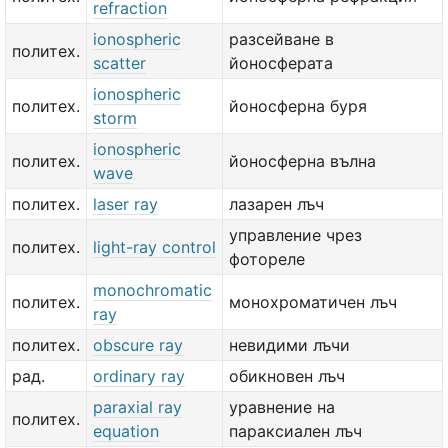
refraction
ionospheric
разсейване в
политех.
scatter
йоносферата
ionospheric
политех.
йоносферна буря
storm
ionospheric
политех.
йоносферна вълна
wave
политех.
laser ray
лазарен лъч
управление чрез
политех.
light-ray control
фотореле
monochromatic
политех.
монохроматичен лъч
ray
политех.
obscure ray
невидими лъчи
рад.
ordinary ray
обикновен лъч
paraxial ray
уравнение на
политех.
equation
параксиален лъч