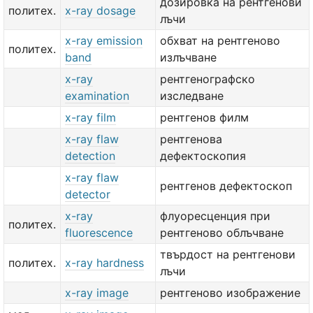
дозировка на рентгенови
политех.
x-ray dosage
лъчи
x-ray emission
обхват на рентгеново
политех.
band
излъчване
x-ray
рентгенографско
examination
изследване
x-ray film
рентгенов филм
x-ray flaw
рентгенова
detection
дефектоскопия
x-ray flaw
рентгенов дефектоскоп
detector
x-ray
флуоресценция при
политех.
fluorescence
рентгеново облъчване
твърдост на рентгенови
политех.
x-ray hardness
лъчи
x-ray image
рентгеново изображение