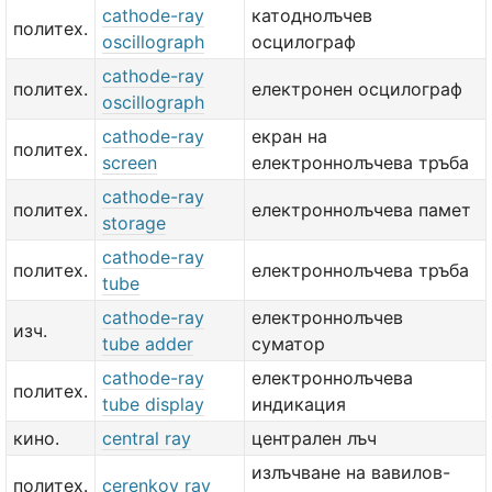
cathode-ray
катоднолъчев
политех.
oscillograph
осцилограф
cathode-ray
политех.
електронен осцилограф
oscillograph
cathode-ray
екран на
политех.
screen
електроннолъчева тръба
cathode-ray
политех.
електроннолъчева памет
storage
cathode-ray
политех.
електроннолъчева тръба
tube
cathode-ray
електроннолъчев
изч.
tube adder
суматор
cathode-ray
електроннолъчева
политех.
tube display
индикация
кино.
central ray
централен лъч
излъчване на вавилов-
политех.
cerenkov ray