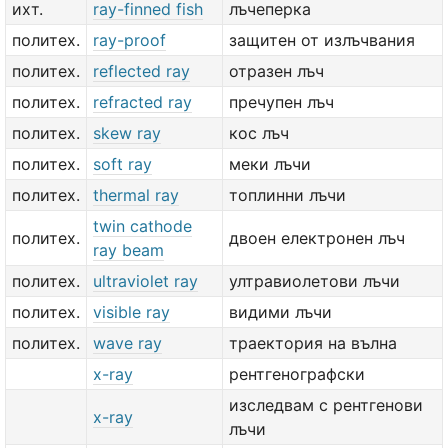
ихт.
ray-finned fish
лъчеперка
политех.
ray-proof
защитен от излъчвания
политех.
reflected ray
отразен лъч
политех.
refracted ray
пречупен лъч
политех.
skew ray
кос лъч
политех.
soft ray
меки лъчи
политех.
thermal ray
топлинни лъчи
twin cathode
политех.
двоен електронен лъч
ray beam
политех.
ultraviolet ray
ултравиолетови лъчи
политех.
visible ray
видими лъчи
политех.
wave ray
траектория на вълна
x-ray
рентгенографски
изследвам с рентгенови
x-ray
лъчи