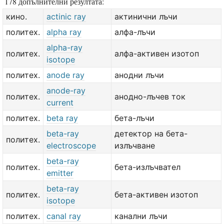
178 допълнителни резултата:
кино.
actinic ray
актинични лъчи
политех.
alpha ray
алфа-лъчи
alpha-ray
политех.
алфа-активен изотоп
isotope
политех.
anode ray
анодни лъчи
anode-ray
политех.
анодно-лъчев ток
current
политех.
beta ray
бета-лъчи
beta-ray
детектор на бета-
политех.
electroscope
излъчване
beta-ray
политех.
бета-излъчвател
emitter
beta-ray
политех.
бета-активен изотоп
isotope
политех.
canal ray
канални лъчи