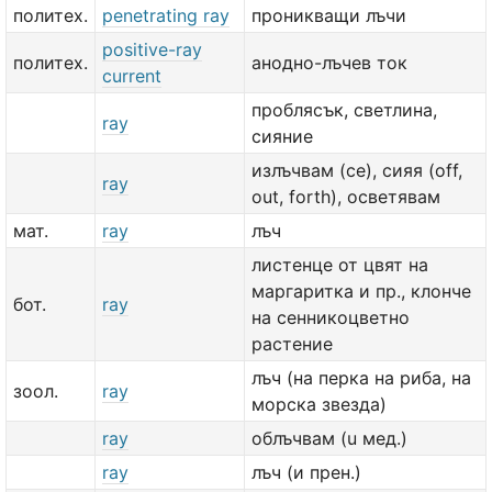
политех.
penetrating ray
проникващи лъчи
positive-ray
политех.
анодно-лъчев ток
current
проблясък, светлина,
ray
сияние
излъчвам (се), сияя (off,
ray
out, forth), осветявам
мат.
ray
лъч
листенце от цвят на
маргаритка и пр., клонче
бот.
ray
на сенникоцветно
растение
лъч (на перка на риба, на
зоол.
ray
морска звезда)
ray
облъчвам (u мед.)
ray
лъч (и прен.)