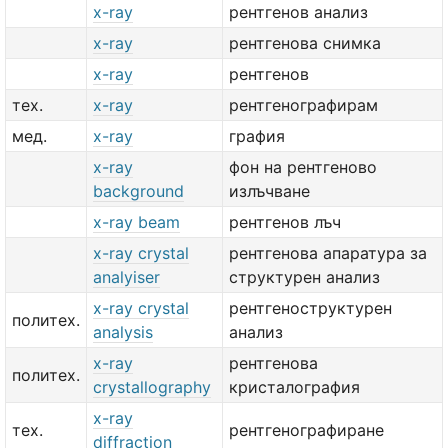
x-ray
рентгенов анализ
x-ray
рентгенова снимка
x-ray
рентгенов
тех.
x-ray
рентгенографирам
мед.
x-ray
графия
x-ray
фон на рентгеново
background
излъчване
x-ray beam
рентгенов лъч
x-ray crystal
рентгенова апаратура за
analyiser
структурен анализ
x-ray crystal
рентгеноструктурен
политех.
analysis
анализ
x-ray
рентгенова
политех.
crystallography
кристалография
x-ray
тех.
рентгенографиране
diffraction