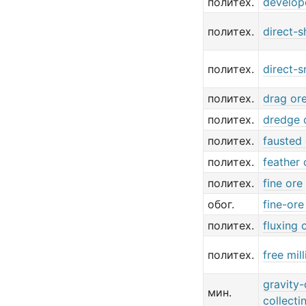
политех.
develop
политех.
direct-s
политех.
direct-s
политех.
drag or
политех.
dredge 
политех.
fausted
политех.
feather 
политех.
fine ore
обог.
fine-ore
политех.
fluxing 
политех.
free mil
gravity-
мин.
collecti