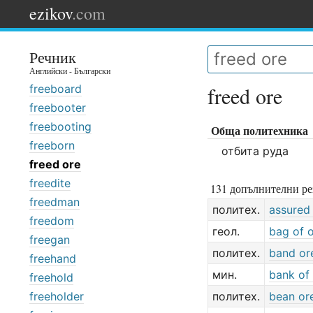
ezikov
.com
Речник
Английски - Български
freeboard
freed ore
freebooter
freebooting
Обща политехника
freeborn
отбита руда
freed ore
freedite
131 допълнителни ре
freedman
политех.
assured
freedom
геол.
bag of 
freegan
политех.
band or
freehand
мин.
bank of
freehold
freeholder
политех.
bean or