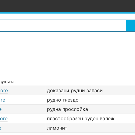
зултата:
 ore
доказани рудни запаси
ore
рудно гнездо
e
рудна прослойка
 ore
пластообразен руден валеж
e
лимонит