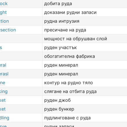
tock
добита руда
ight
доказани рудни запаси
ction
рудна интрузия
rsection
пресичане на руда
мощност на обрушван слой
s
руден участък
обогатителна фабрика
ral
руден минерал
rasl
руден минерал
ine
контур на рудно тяло
king
слягане на отбита руда
ket
руден джоб
ket
руден бункер
dling
пудлинговане с руда
rve
рудни запаси