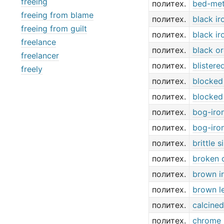
freeing
политех.
bed-met
freeing from blame
политех.
black ir
freeing from guilt
политех.
black ir
freelance
политех.
black o
freelancer
политех.
blistere
freely
политех.
blocked
политех.
blocked
политех.
bog-iro
политех.
bog-iro
политех.
brittle s
политех.
broken 
политех.
brown i
политех.
brown l
политех.
calcined
политех.
chrome 