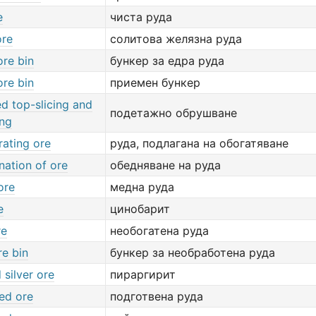
e
чиста руда
ore
солитова желязна руда
ore bin
бункер за едра руда
ore bin
приемен бункер
d top-slicing and
подетажно обрушване
ing
rating ore
руда, подлагана на обогатяване
nation of ore
обедняване на руда
ore
медна руда
e
цинобарит
re
необогатена руда
re bin
бункер за необработена руда
 silver ore
пираргирит
ed ore
подготвена руда