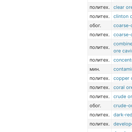
политех.
clear or
политех.
clinton 
обог.
coarse-
политех.
coarse-
combine
политех.
ore cav
политех.
concent
мин.
contami
политех.
copper 
политех.
coral or
политех.
crude o
обог.
crude-o
политех.
dark-red
политех.
develop