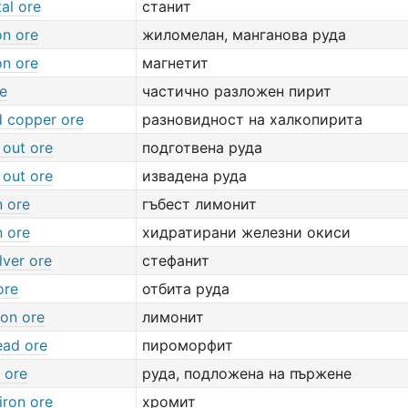
al ore
станит
on ore
жиломелан, манганова руда
on ore
магнетит
re
частично разложен пирит
d copper ore
разновидност на халкопирита
 out ore
подготвена руда
 out ore
извадена руда
n ore
гъбест лимонит
n ore
хидратирани железни окиси
ilver ore
стефанит
ore
отбита руда
ron ore
лимонит
ead ore
пироморфит
 ore
руда, подложена на пържене
iron ore
хромит