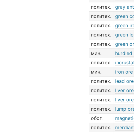
политех.
gray an
политех.
green c
политех.
green ir
политех.
green le
политех.
green o
мин.
hurdled
политех.
incrusta
мин.
iron ore
политех.
lead ore
политех.
liver ore
политех.
liver ore
политех.
lump or
обог.
magneti
политех.
merdian