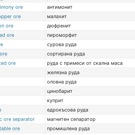
timony ore
антимонит
opper ore
малахит
on ore
дюфренит
ad ore
пироморфит
re
сурова руда
 ore
сортирана руда
ted ore
руда с примеси от скална маса
желязна руда
оловна руда
цинобарит
куприт
e
едрокъсова руда
c ore separator
магнитен сепаратор
table ore
промишлена руда