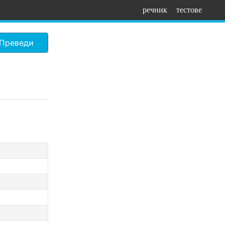
речник
тестове
Преведи