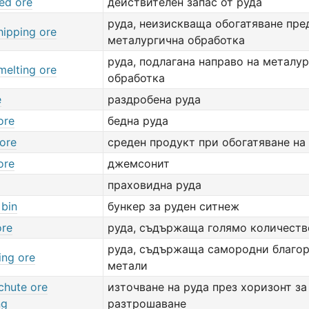
ed ore
действителен запас от руда
руда, неизискваща обогатяване пре
hipping ore
металургична обработка
руда, подлагана направо на металу
melting ore
обработка
e
раздробена руда
ore
бедна руда
 ore
среден продукт при обогатяване на
ore
джемсонит
праховидна руда
 bin
бункер за руден ситнеж
ore
руда, съдържаща голямо количест
руда, съдържаща самородни благо
ling ore
метали
chute ore
източване на руда през хоризонт з
ng
разтрошаване