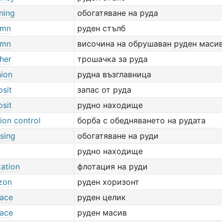
ning
обогатяване на руда
umn
руден стълб
umn
височина на обрушаван руден маси
her
трошачка за руда
hion
рудна възглавница
osit
запас от руда
osit
рудно находище
tion control
борба с обедняването на рудата
sing
обогатяване на руди
рудно находище
tation
флотация на руди
izon
руден хоризонт
lace
руден целик
lace
руден масив