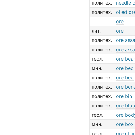
политех.
needle 
политех.
oiled or
ore
лит.
ore
политех.
ore ass
политех.
ore ass
геол.
ore bea
мин.
ore bed
политех.
ore bed
политех.
ore bene
политех.
ore bin
политех.
ore blo
геол.
ore bod
мин.
ore box
геол.
ore chi