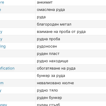
ore
анкимит
e
омаслена руда
руда
благороден метал
ay
взимане на проба от руда
ay
рудна проба
ring
рудоносен
руден пласт
рудно находище
fication
обогатяване на руда
бункер за руда
om
невалиовано кюлче
y
рудно тяло
руден бункер
mney
руден стълб