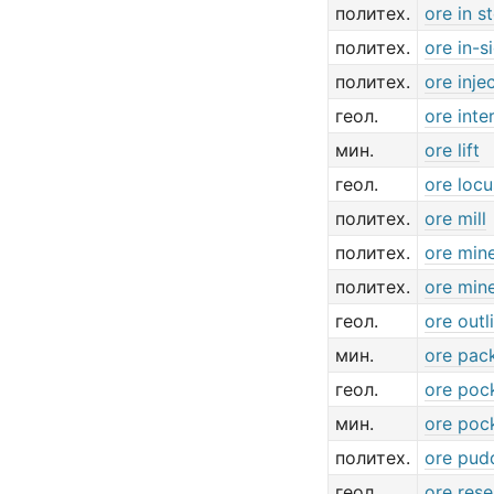
политех.
ore in s
политех.
ore in-s
политех.
ore inje
геол.
ore inte
мин.
ore lift
геол.
ore locu
политех.
ore mill
политех.
ore mine
политех.
ore mine
геол.
ore outl
мин.
ore pac
геол.
ore poc
мин.
ore poc
политех.
ore pud
геол.
ore rese