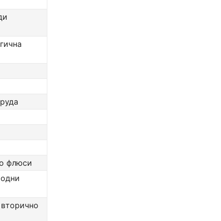
ди
ргична
 руда
во флюси
родни
а вторично