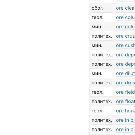
обог.
ore clea
геол.
ore col
мин.
ore col
политех.
ore crus
мин.
ore cus
политех.
ore dep
политех.
ore dep
мин.
ore dilu
политех.
ore dres
геол.
ore field
политех.
ore floa
геол.
ore hor
политех.
ore in p
политех.
ore in p