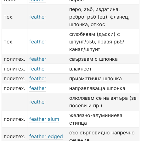
перо, зъб, издатина,
тех.
feather
ребро, ръб (ец), фланец,
шпонка, откос
сглобявам (дъски) с
тех.
feather
шпунт/зъб, правя ръб/
канал/шпунт
политех.
feather
свързвам с шпонка
политех.
feather
влакнест
политех.
feather
призматична шпонка
политех.
feather
направляваща шпонка
олюлявам се на вятъра (за
feather
посеви и пр.)
желязно-алуминиева
политех.
feather alum
стипца
със сърповидно напречно
политех.
feather edged
сечение