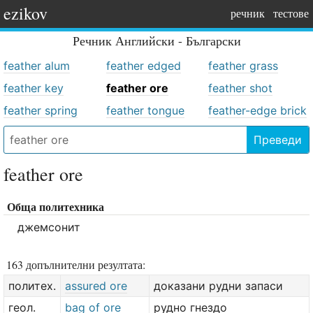
ezikov
речник
тестове
Речник
Английски - Български
feather alum
feather edged
feather grass
feather key
feather ore
feather shot
feather spring
feather tongue
feather-edge brick
Преведи
feather ore
Обща политехника
джемсонит
163 допълнителни резултата:
политех.
assured ore
доказани рудни запаси
геол.
bag of ore
рудно гнездо