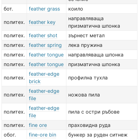
бот.
feather grass
коило
направляваща
политех.
feather key
призматична шпонка
политех.
feather shot
зърнест метал
политех.
feather spring
лека пружина
политех.
feather tongue
направляваща шпонка
политех.
feather tongue
призматична шпонка
feather-edge
политех.
профилна тухла
brick
feather-edge
политех.
ножова пила
file
feather-edge
политех.
пила с остри ръбове
file
политех.
fine ore
праховидна руда
обог.
fine-ore bin
бункер за руден ситнеж