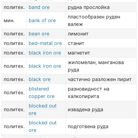
политех.
band ore
рудна прослойка
пластообразен руден
мин.
bank of ore
валеж
политех.
bean ore
лимонит
политех.
bed-metal ore
станит
политех.
black iron ore
магнетит
жиломелан, манганова
политех.
black iron ore
руда
политех.
black ore
частично разложен пирит
blistered
разновидност на
политех.
copper ore
халкопирита
blocked out
политех.
извадена руда
ore
blocked out
политех.
подготвена руда
ore