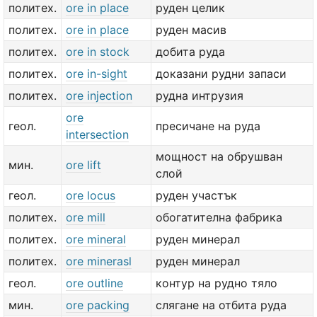
политех.
ore in place
руден целик
политех.
ore in place
руден масив
политех.
ore in stock
добита руда
политех.
ore in-sight
доказани рудни запаси
политех.
ore injection
рудна интрузия
ore
геол.
пресичане на руда
intersection
мощност на обрушван
мин.
ore lift
слой
геол.
ore locus
руден участък
политех.
ore mill
обогатителна фабрика
политех.
ore mineral
руден минерал
политех.
ore minerasl
руден минерал
геол.
ore outline
контур на рудно тяло
мин.
ore packing
слягане на отбита руда