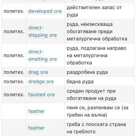
действителен запас от
политех.
developed ore
руда
руда, неизискваща
direct-
политех.
обогатяване преди
shipping ore
металургична обработка
руда, подлагана направо
direct-
политех.
на металургична
smelting ore
обработка
политех.
drag ore
раздробена руда
политех.
dredge ore
бедна руда
среден продукт при
политех.
fausted ore
обогатяване на руда
пеня се, разпенвам се (за
feather
гребен на вълна)
греба с плоската страна
feather
на греблото