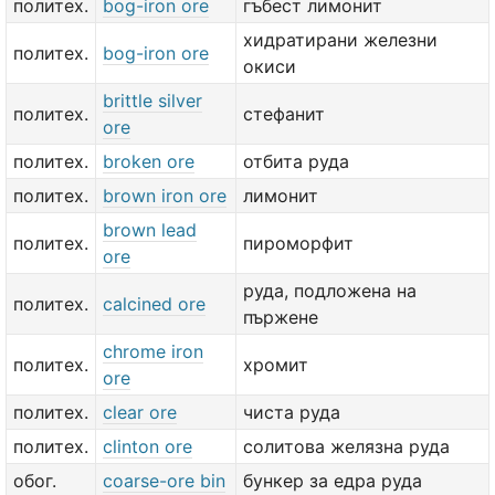
политех.
bog-iron ore
гъбест лимонит
хидратирани железни
политех.
bog-iron ore
окиси
brittle silver
политех.
стефанит
ore
политех.
broken ore
отбита руда
политех.
brown iron ore
лимонит
brown lead
политех.
пироморфит
ore
руда, подложена на
политех.
calcined ore
пържене
chrome iron
политех.
хромит
ore
политех.
clear ore
чиста руда
политех.
clinton ore
солитова желязна руда
обог.
coarse-ore bin
бункер за едра руда