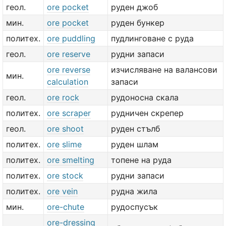
геол.
ore pocket
руден джоб
мин.
ore pocket
руден бункер
политех.
ore puddling
пудлинговане с руда
геол.
ore reserve
рудни запаси
ore reverse
изчисляване на валансови
мин.
calculation
запаси
геол.
ore rock
рудоносна скала
политех.
ore scraper
рудничен скрепер
геол.
ore shoot
руден стълб
политех.
ore slime
руден шлам
политех.
ore smelting
топене на руда
политех.
ore stock
рудни запаси
политех.
ore vein
рудна жила
мин.
ore-chute
рудоспусък
ore-dressing