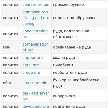
политех.
coarse-ore bin
приемен бункер
combined top-
политех.
slicing and ore
подетажно обрушване
caving
concentrating
руда, подлагана на
политех.
ore
обогатяване
contamination
мин.
обедняване на руда
of ore
политех.
copper ore
медна руда
политех.
coral ore
цинобарит
политех.
crude ore
необогатена руда
бункер за необработена
обог.
crude-ore bin
руда
dark-red silver
политех.
пираргирит
ore
политех.
developed ore
подготвена руда