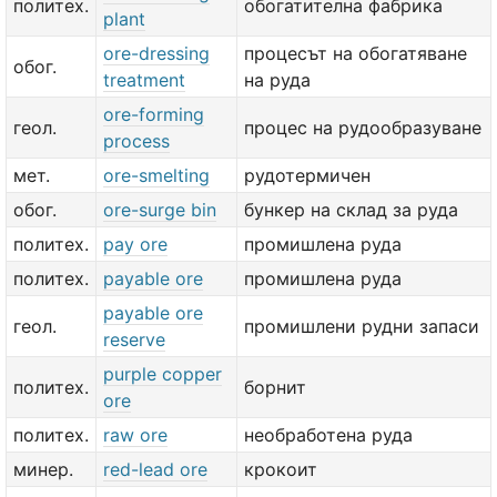
политех.
обогатителна фабрика
plant
ore-dressing
процесът на обогатяване
обог.
treatment
на руда
ore-forming
геол.
процес на рудообразуване
process
мет.
ore-smelting
рудотермичен
обог.
ore-surge bin
бункер на склад за руда
политех.
pay ore
промишлена руда
политех.
payable ore
промишлена руда
payable ore
геол.
промишлени рудни запаси
reserve
purple copper
политех.
борнит
ore
политех.
raw ore
необработена руда
минер.
red-lead ore
крокоит