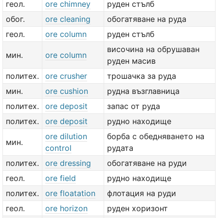
геол.
ore chimney
руден стълб
обог.
ore cleaning
обогатяване на руда
геол.
ore column
руден стълб
височина на обрушаван
мин.
ore column
руден масив
политех.
ore crusher
трошачка за руда
мин.
ore cushion
рудна възглавница
политех.
ore deposit
запас от руда
политех.
ore deposit
рудно находище
ore dilution
борба с обедняването на
мин.
control
рудата
политех.
ore dressing
обогатяване на руди
геол.
ore field
рудно находище
политех.
ore floatation
флотация на руди
геол.
ore horizon
руден хоризонт