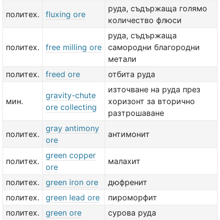
руда, съдържаща голямо
политех.
fluxing ore
количество флюси
руда, съдържаща
политех.
free milling ore
самородни благородни
метали
политех.
freed ore
отбита руда
източване на руда през
gravity-chute
мин.
хоризонт за вторично
ore collecting
разтрошаване
gray antimony
политех.
антимонит
ore
green copper
политех.
малахит
ore
политех.
green iron ore
дюфренит
политех.
green lead ore
пироморфит
политех.
green ore
сурова руда