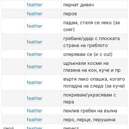
feather
пернат дивеч
feather
перов
падам, стеля се леко (за
feather
сняг)
гребане/удар с плоската
feather
страна на греблото
feather
оперявам се (и с out)
щръкнали косми на
feather
глезена на кон, куче и пр
въртя леко опашка, когато
feather
попадна на следа (за куче)
покривам/украсявам с
feather
пера
feather
пенлив гребен на вълна
feather
перо, перце, перушина
геол.
feather
перест