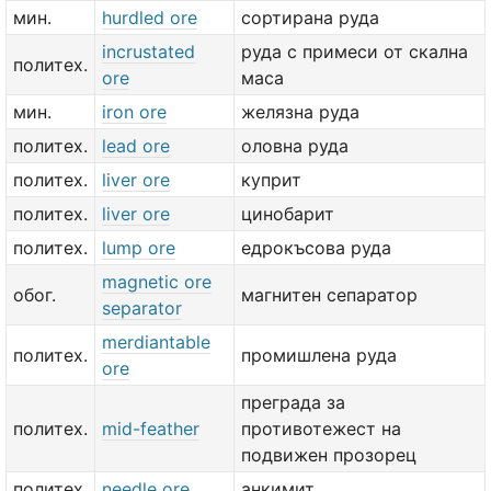
мин.
hurdled ore
сортирана руда
incrustated
руда с примеси от скална
политех.
ore
маса
мин.
iron ore
желязна руда
политех.
lead ore
оловна руда
политех.
liver ore
куприт
политех.
liver ore
цинобарит
политех.
lump ore
едрокъсова руда
magnetic ore
обог.
магнитен сепаратор
separator
merdiantable
политех.
промишлена руда
ore
преграда за
политех.
mid-feather
противотежест на
подвижен прозорец
политех.
needle ore
анкимит