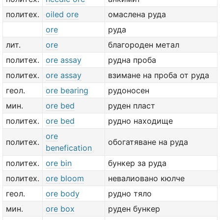
политех.
oiled ore
омаслена руда
ore
руда
лит.
ore
благороден метал
политех.
ore assay
рудна проба
политех.
ore assay
взимане на проба от руда
геол.
ore bearing
рудоносен
мин.
ore bed
руден пласт
политех.
ore bed
рудно находище
ore
политех.
обогатяване на руда
benefication
политех.
ore bin
бункер за руда
политех.
ore bloom
невалиовано кюлче
геол.
ore body
рудно тяло
мин.
ore box
руден бункер