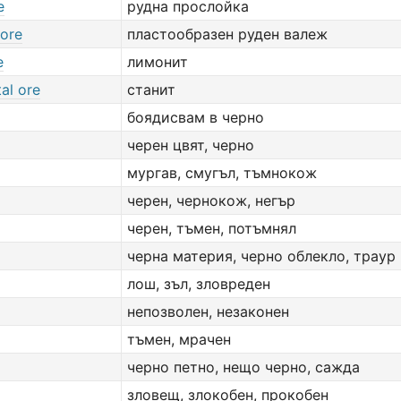
e
рудна прослойка
 ore
пластообразен руден валеж
e
лимонит
al ore
станит
боядисвам в черно
черен цвят, черно
мургав, смугъл, тъмнокож
черен, чернокож, негър
черен, тъмен, потъмнял
черна материя, черно облекло, траур
лош, зъл, зловреден
непозволен, незаконен
тъмен, мрачен
черно петно, нещо черно, сажда
зловещ, злокобен, прокобен