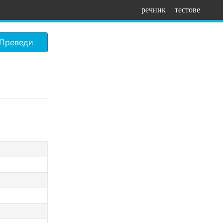
речник
тестове
Преведи