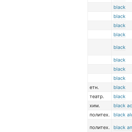
black
black
black
black
black
black
black
black
етн.
black
театр.
black
хим.
black ac
политех.
black a
политех.
black an