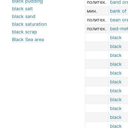
black pudding
политех.
band or
black salt
мин.
bank of
black sand
политех.
bean or
black saturation
политех.
bed-met
black scrap
black
Black Sea area
black
black
black
black
black
black
black
black
black
black