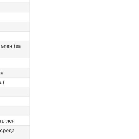
тъпен (за
ня
.)
въглен
 среда