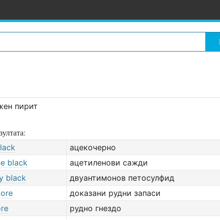
жен пирит
зултата:
lack
ацекочерно
ne black
ацетиленови сажди
y black
двуантимонов петосулфид
 ore
доказани рудни запаси
ore
рудно гнездо