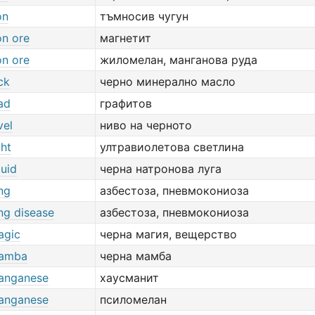
on
тъмносив чугун
on ore
магнетит
on ore
жиломелан, манганова руда
ck
черно минерално масло
ad
графитов
vel
ниво на черното
ght
ултравиолетова светлина
quid
черна натронова луга
ng
азбестоза, пневмокониоза
ng disease
азбестоза, пневмокониоза
agic
черна магия, вещерство
mamba
черна мамба
anganese
хаусманит
anganese
псиломелан