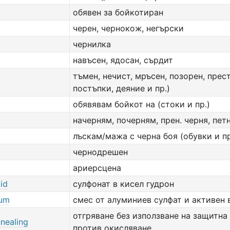
обявен за бойкотиран
черен, чернокож, негърски
чернилка
навъсен, ядосан, сърдит
тъмен, нечист, мръсен, позорен, прес
постъпки, деяние и пр.)
обявявам бойкот на (стоки и пр.)
начерням, почерням, прен. черня, пет
лъскам/мажа с черна боя (обувки и пр
чернодрешен
ариерсцена
id
сулфонат в кисел гудрон
lum
смес от алуминиев сулфат и активен 
отгряване без използване на защитна
nealing
против окисляване