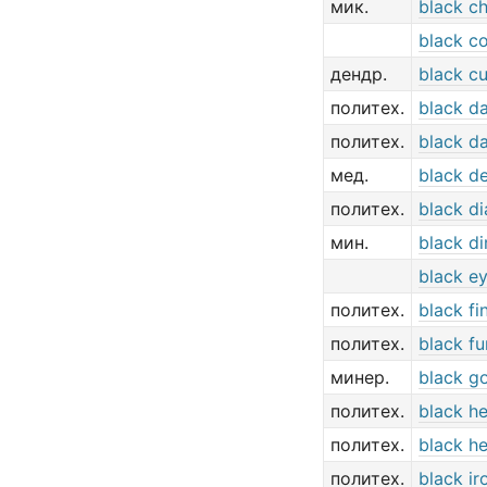
мик.
black ch
black co
дендр.
black c
политех.
black d
политех.
black d
мед.
black d
политех.
black d
мин.
black di
black e
политех.
black fi
политех.
black f
минер.
black g
политех.
black h
политех.
black h
политех.
black ir