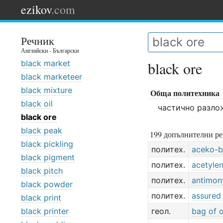
ezikov
.com
Речник
Английски - Български
black market
black ore
black marketeer
black mixture
Обща политехника
black oil
частично разло
black ore
black peak
199 допълнителни ре
black pickling
политех.
aceko-b
black pigment
политех.
acetyle
black pitch
политех.
antimon
black powder
политех.
assured
black print
black printer
геол.
bag of 