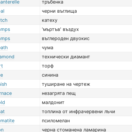
anterelle
тръбенка
al
черни въглища
utch
катеху
amps
'мъртъв' въздух
amps
въглероден двуокис
eath
чума
iamond
технически диамант
rt
торф
ye
синина
nish
туширане на чертеж
urnace
незагрята пещ
old
малдонит
eat
топлина от инфрачервени лъчи
ematite
псиломелан
on
черна стоманена ламарина