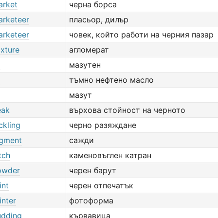
arket
черна борса
arketeer
пласьор, дилър
arketeer
човек, който работи на черния пазар
ixture
агломерат
l
мазутен
l
тъмно нефтено масло
l
мазут
eak
върхова стойност на черното
ckling
черно разяждане
igment
сажди
tch
каменовъглен катран
owder
черен барут
int
черен отпечатък
inter
фотоформа
udding
кървавица