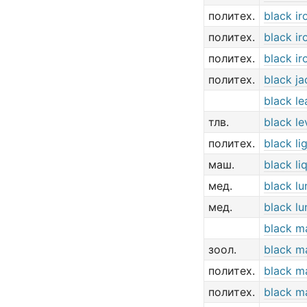
политех.
black ir
политех.
black ir
политех.
black ir
политех.
black ja
black le
тлв.
black le
политех.
black li
маш.
black li
мед.
black lu
мед.
black lu
black m
зоол.
black 
политех.
black m
политех.
black m