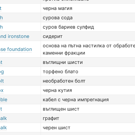
t
черна магия
sh
сурова сода
sh
суров бариев сулфид
and ironstone
сидерит
основа на пътна настилка от обработ
ase foundation
каменни фракции
at
въглищни шисти
og
торфено блато
lt
необработен болт
ox
черна кутия
able
кабел с черна импрегнация
t
въглищен шист
alk
графит
alk
черен шист