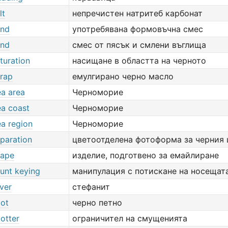
lt
непречистен натритеб карбонат
and
употребявана формовъчна смес
and
смес от пясък и смлени въглища
turation
насищане в областта на черното
crap
емулгирано черно масло
ea area
Черноморие
ea coast
Черноморие
ea region
Черноморие
paration
цветоотделена фотоформа за черния 
hape
изделие, подготвено за емайлиране
hunt keying
манипулация с потискане на носещат
lver
стефанит
pot
черно петно
otter
ограничител на смущенията