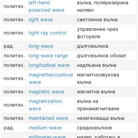
left-hand
вълна, поляризирана
политех.
polarized wave
наляво
политех.
light wave
светлинна вълна
управление чрез
политех.
light-ray control
фотореле
рад.
long-wave
дълговълнов
политех.
long-wave range
дълговълнов обхват
политех.
longitudinal wave
надлъжна вълна
magnetbacoustical
магнитнозвукова
политех.
wave
вълна
политех.
magnetic wave
магнитна вълна
magnetization
вълна на
политех.
wave
пренамагнитване
политех.
maintained wave
незатихваща вълна
рад.
medium-wave
средновълнов
millimeter-wave
мазер, работещ в