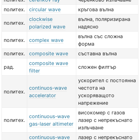
политех.
circular wave
кръгова вълна
clockwise
вълна, поляризирана
политех.
polarized wave
надясно
вълна със сложна
политех.
complex wave
форма
политех.
composite wave
съставна вълна
composite wave
рад.
сложен филтър
filter
ускорител с постоянна
continuos-wave
честота на
политех.
accelerator
ускоряващото
напрежение
високомер с газов
continuous-wave
политех.
лазер с непрекъснато
gas-laser altimeter
излъчване
continuous-wave
лазер с непрекъснато