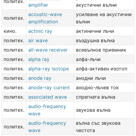
политех.
amplifier
акустични вълни
acoustic-wave
усилване на акустични
политех.
amplification
вълни
кино.
actinic ray
актинични лъчи
политех.
air wave
въздушна вълна
политех.
all-wave receiver
всевълнов приемник
политех.
alpha ray
алфа-лъчи
политех.
alpha-ray isotope
алфа-активен изотоп
политех.
anode ray
анодни лъчи
политех.
anode-ray current
анодно-лъчев ток
политех.
associated wave
спрегната вълна
audio-frequency
политех.
звукова вълна
wave
audio-frequency
вълна със звукова
политех.
wave
честота