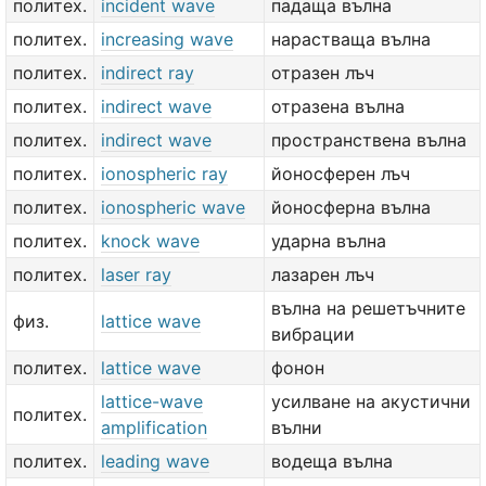
политех.
incident wave
падаща вълна
политех.
increasing wave
нарастваща вълна
политех.
indirect ray
отразен лъч
политех.
indirect wave
отразена вълна
политех.
indirect wave
пространствена вълна
политех.
ionospheric ray
йоносферен лъч
политех.
ionospheric wave
йоносферна вълна
политех.
knock wave
ударна вълна
политех.
laser ray
лазарен лъч
вълна на решетъчните
физ.
lattice wave
вибрации
политех.
lattice wave
фонон
lattice-wave
усилване на акустични
политех.
amplification
вълни
политех.
leading wave
водеща вълна