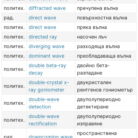
политех.
diffracted wave
пречупена вълна
рад.
direct wave
повърхностна вълна
политех.
direct wave
пряка вълна
политех.
directed ray
насочен лъч
политех.
diverging wave
разходяща вълна
политех.
dominant wave
преобладаваща вълна
double beta-ray
двойно бета-
политех.
decay
разпадане
double-crystal x-
двукристален
политех.
ray goniometer
рентгенов гониометър
double-wave
двуполупериодно
политех.
detection
детектиране
double-wave
двуполупериодно
политех.
rectification
изправяне
пространствена
рад.
downcoming wave