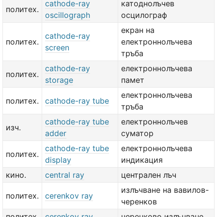
cathode-ray
катоднолъчев
политех.
oscillograph
осцилограф
екран на
cathode-ray
политех.
електроннолъчева
screen
тръба
cathode-ray
електроннолъчева
политех.
storage
памет
електроннолъчева
политех.
cathode-ray tube
тръба
cathode-ray tube
електроннолъчев
изч.
adder
суматор
cathode-ray tube
електроннолъчева
политех.
display
индикация
кино.
central ray
централен лъч
излъчване на вавилов-
политех.
cerenkov ray
черенков
политех.
cerenkov ray
черенково излъчване