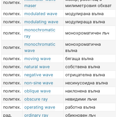
политех.
maser
милиметровия обхват
политех.
modulated wave
модулирана вълна
политех.
modulating wave
модулираща вълна
monochromatic
политех.
монохроматичен лъч
ray
monochromatic
монохроматична
политех.
wave
вълна
политех.
moving wave
бягаща вълна
политех.
natural wave
собствена вълна
политех.
negative wave
отрицателна вълна
политех.
non-sine wave
несинусоидна вълна
политех.
oblique wave
наклонена вълна
политех.
obscure ray
невидими лъчи
политех.
operating wave
работна вълна
рад.
ordinary ray
обикновен лъч