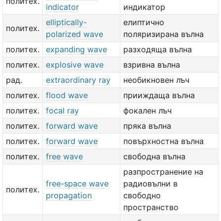
политех.
indicator
индикатор
elliptically-
елиптично
политех.
polarized wave
поляризирана вълна
политех.
expanding wave
разходяща вълна
политех.
explosive wave
взривна вълна
рад.
extraordinary ray
необикновен лъч
политех.
flood wave
прииждаща вълна
политех.
focal ray
фокален лъч
политех.
forward wave
пряка вълна
политех.
forward wave
повърхностна вълна
политех.
free wave
свободна вълна
разпространение на
free-space wave
радиовълни в
политех.
propagation
свободно
пространство