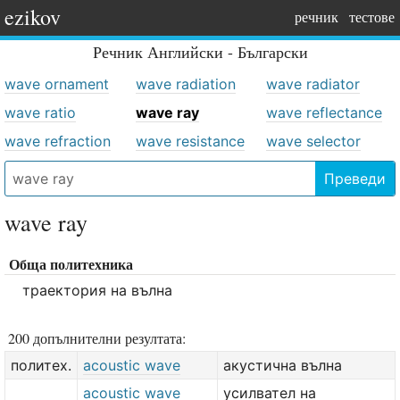
ezikov
речник
тестове
Речник
Английски - Български
wave ornament
wave radiation
wave radiator
wave ratio
wave ray
wave reflectance
wave refraction
wave resistance
wave selector
Преведи
wave ray
Обща политехника
траектория на вълна
200 допълнителни резултата:
политех.
acoustic wave
акустична вълна
acoustic wave
усилвател на