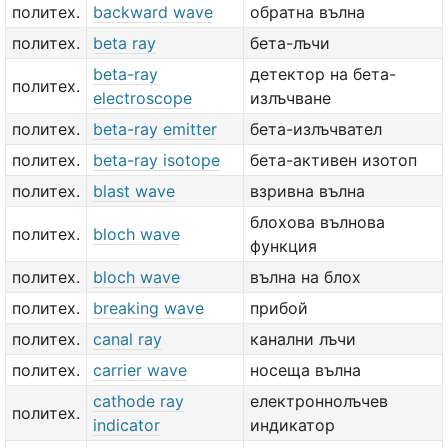
политех.
backward wave
обратна вълна
политех.
beta ray
бета-лъчи
beta-ray
детектор на бета-
политех.
electroscope
излъчване
политех.
beta-ray emitter
бета-излъчвател
политех.
beta-ray isotope
бета-активен изотоп
политех.
blast wave
взривна вълна
блохова вълнова
политех.
bloch wave
функция
политех.
bloch wave
вълна на блох
политех.
breaking wave
прибой
политех.
canal ray
канални лъчи
политех.
carrier wave
носеща вълна
cathode ray
електроннолъчев
политех.
indicator
индикатор