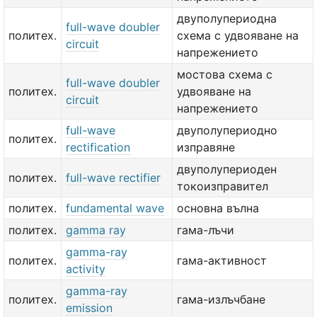
двуполупериодна
full-wave doubler
политех.
схема с удвояване на
circuit
напрежението
мостова схема с
full-wave doubler
политех.
удвояване на
circuit
напрежението
full-wave
двуполупериодно
политех.
rectification
изправяне
двуполупериоден
политех.
full-wave rectifier
токоизправител
политех.
fundamental wave
основна вълна
политех.
gamma ray
гама-лъчи
gamma-ray
политех.
гама-активност
activity
gamma-ray
политех.
гама-излъчбане
emission