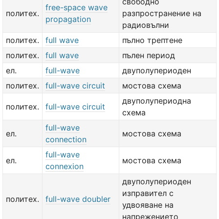
свободно
free-space wave
политех.
разпространение на
propagation
радиовълни
политех.
full wave
пълно трептене
политех.
full wave
пълен период
ел.
full-wave
двуполупериоден
политех.
full-wave circuit
мостова схема
двуполупериодна
политех.
full-wave circuit
схема
full-wave
ел.
мостова схема
connection
full-wave
ел.
мостова схема
connexion
двуполупериоден
изправител с
политех.
full-wave doubler
удвояване на
напрежението