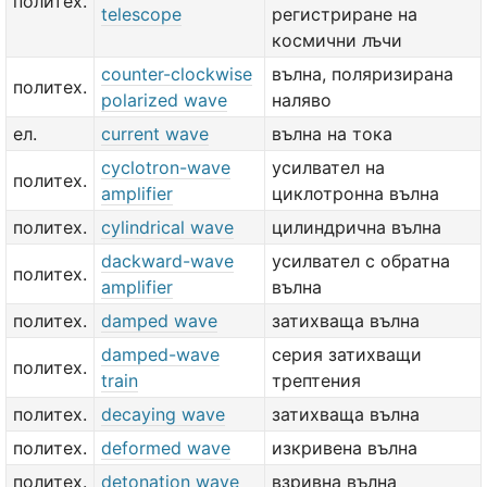
политех.
telescope
регистриране на
космични лъчи
counter-clockwise
вълна, поляризирана
политех.
polarized wave
наляво
ел.
current wave
вълна на тока
cyclotron-wave
усилвател на
политех.
amplifier
циклотронна вълна
политех.
cylindrical wave
цилиндрична вълна
dackward-wave
усилвател с обратна
политех.
amplifier
вълна
политех.
damped wave
затихваща вълна
damped-wave
серия затихващи
политех.
train
трептения
политех.
decaying wave
затихваща вълна
политех.
deformed wave
изкривена вълна
политех.
detonation wave
взривна вълна