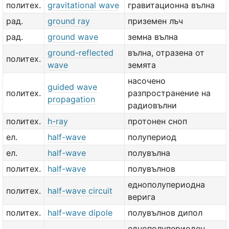
политех.
gravitational wave
гравитационна вълна
рад.
ground ray
приземен лъч
рад.
ground wave
земна вълна
ground-reflected
вълна, отразена от
политех.
wave
земята
насочено
guided wave
политех.
разпространение на
propagation
радиовълни
политех.
h-ray
протонен сноп
ел.
half-wave
полупериод
ел.
half-wave
полувълна
политех.
half-wave
полувълнов
еднополупериодна
политех.
half-wave circuit
верига
политех.
half-wave dipole
полувълнов дипол
еднополупериоден