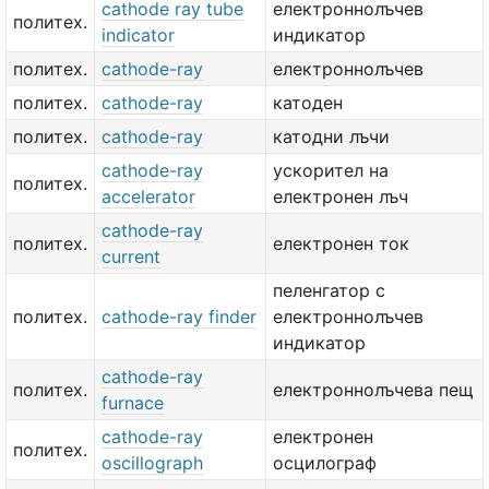
cathode ray tube
електроннолъчев
политех.
indicator
индикатор
политех.
cathode-ray
електроннолъчев
политех.
cathode-ray
катоден
политех.
cathode-ray
катодни лъчи
cathode-ray
ускорител на
политех.
accelerator
електронен лъч
cathode-ray
политех.
електронен ток
current
пеленгатор с
политех.
cathode-ray finder
електроннолъчев
индикатор
cathode-ray
политех.
електроннолъчева пещ
furnace
cathode-ray
електронен
политех.
oscillograph
осцилограф