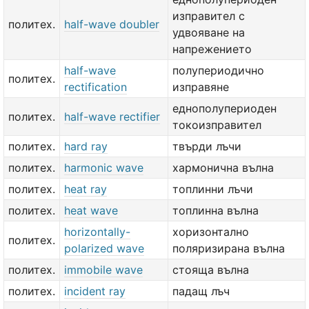
изправител с
политех.
half-wave doubler
удвояване на
напрежението
half-wave
полупериодично
политех.
rectification
изправяне
еднополупериоден
политех.
half-wave rectifier
токоизправител
политех.
hard ray
твърди лъчи
политех.
harmonic wave
хармонична вълна
политех.
heat ray
топлинни лъчи
политех.
heat wave
топлинна вълна
horizontally-
хоризонтално
политех.
polarized wave
поляризирана вълна
политех.
immobile wave
стояща вълна
политех.
incident ray
падащ лъч