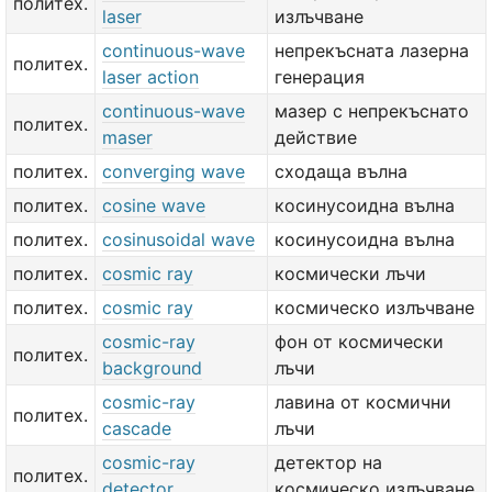
политех.
laser
излъчване
continuous-wave
непрекъсната лазерна
политех.
laser action
генерация
continuous-wave
мазер с непрекъснато
политех.
maser
действие
политех.
converging wave
сходаща вълна
политех.
cosine wave
косинусоидна вълна
политех.
cosinusoidal wave
косинусоидна вълна
политех.
cosmic ray
космически лъчи
политех.
cosmic ray
космическо излъчване
cosmic-ray
фон от космически
политех.
background
лъчи
cosmic-ray
лавина от космични
политех.
cascade
лъчи
cosmic-ray
детектор на
политех.
detector
космическо излъчване