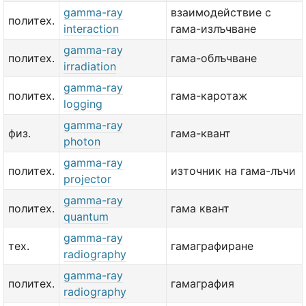
gamma-ray
взаимодействие с
политех.
interaction
гама-излъчване
gamma-ray
политех.
гама-облъчване
irradiation
gamma-ray
политех.
гама-каротаж
logging
gamma-ray
физ.
гама-квант
photon
gamma-ray
политех.
източник на гама-лъчи
projector
gamma-ray
политех.
гама квант
quantum
gamma-ray
тех.
гамаграфиране
radiography
gamma-ray
политех.
гамаграфия
radiography