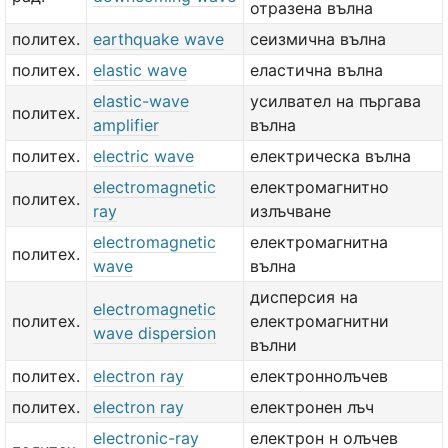
отразена вълна
политех.
earthquake wave
сеизмична вълна
политех.
elastic wave
еластична вълна
elastic-wave
усилвател на пъргава
политех.
amplifier
вълна
политех.
electric wave
електрическа вълна
electromagnetic
електромагнитно
политех.
ray
излъчване
electromagnetic
електромагнитна
политех.
wave
вълна
дисперсия на
electromagnetic
политех.
електромагнитни
wave dispersion
вълни
политех.
electron ray
електроннолъчев
политех.
electron ray
електронен лъч
electronic-ray
електрон н олъчев