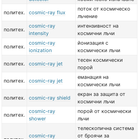
поток от космическо
политех.
cosmic-ray flux
лъчение
cosmic-ray
интензивност на
политех.
intensity
космични лъчи
cosmic-ray
йонизация с
политех.
ionization
космически лъчи
тесен космически
политех.
cosmic-ray jet
порой
еманация на
политех.
cosmic-ray jet
космически лъчи
екран за защита от
политех.
cosmic-ray shield
космични лъчи
cosmic-ray
порой от космически
политех.
shower
лъчи
телескопична система
cosmic-ray
от броячи за