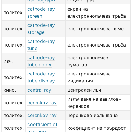
cathode-ray
екран на
политех.
screen
електроннолъчева тръба
cathode-ray
политех.
електроннолъчева памет
storage
cathode-ray
политех.
електроннолъчева тръба
tube
cathode-ray
електроннолъчев
изч.
tube adder
суматор
cathode-ray
електроннолъчева
политех.
tube display
индикация
кино.
central ray
централен лъч
излъчване на вавилов-
политех.
cerenkov ray
черенков
политех.
cerenkov ray
черенково излъчване
coefficient of
политех.
коефициент на твърдост
hardness