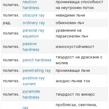
neutron
проникваща способност
политех.
hardness
на неутронен поток
политех.
obscure ray
невидими лъчи
рад.
ordinary ray
обикновен лъч
paraxial ray
уравнение на
политех.
equation
параксиален лъч
passive
политех.
износоустойчивост
hardness
твърдост на драскане с
политех.
pencil hardness
молив
политех.
penetrating ray
проникващи лъчи
positive-ray
политех.
анодно-лъчев ток
current
pyramide
политех.
твърдост по викерс
hardness
проблясък, светлина,
ray