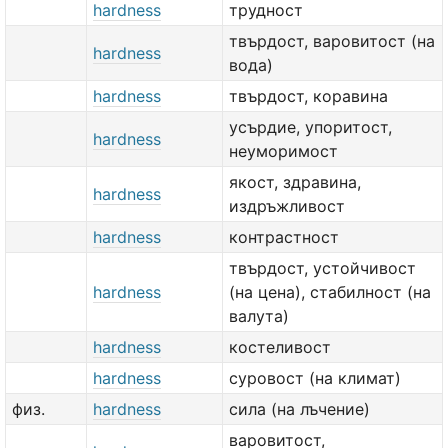
hardness
трудност
твърдост, варовитост (на
hardness
вода)
hardness
твърдост, коравина
усърдие, упоритост,
hardness
неуморимост
якост, здравина,
hardness
издръжливост
hardness
контрастност
твърдост, устойчивост
hardness
(на цена), стабилност (на
валута)
hardness
костеливост
hardness
суровост (на климат)
физ.
hardness
сила (на лъчение)
варовитост,