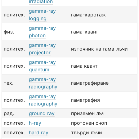
irradiation
gamma-ray
политех.
гама-каротаж
logging
gamma-ray
физ.
гама-квант
photon
gamma-ray
политех.
източник на гама-лъчи
projector
gamma-ray
политех.
гама квант
quantum
gamma-ray
тех.
гамаграфиране
radiography
gamma-ray
политех.
гамаграфия
radiography
рад.
ground ray
приземен лъч
политех.
h-ray
протонен сноп
политех.
hard ray
твърди лъчи