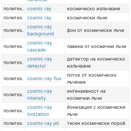
политех.
cosmic ray
космическо излъчване
политех.
cosmic ray
космически лъчи
cosmic-ray
политех.
фон от космически лъчи
background
cosmic-ray
политех.
лавина от космични лъчи
cascade
cosmic-ray
детектор на космическо
политех.
detector
излъчване
поток от космическо
политех.
cosmic-ray flux
лъчение
cosmic-ray
интензивност на
политех.
intensity
космични лъчи
cosmic-ray
йонизация с космически
политех.
ionization
лъчи
политех.
cosmic-ray jet
тесен космически порой