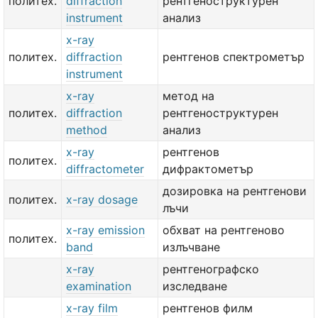
политех.
diffraction
рентгеноструктурен
instrument
анализ
x-ray
политех.
diffraction
рентгенов спектрометър
instrument
x-ray
метод на
политех.
diffraction
рентгеноструктурен
method
анализ
x-ray
рентгенов
политех.
diffractometer
дифрактометър
дозировка на рентгенови
политех.
x-ray dosage
лъчи
x-ray emission
обхват на рентгеново
политех.
band
излъчване
x-ray
рентгенографско
examination
изследване
x-ray film
рентгенов филм