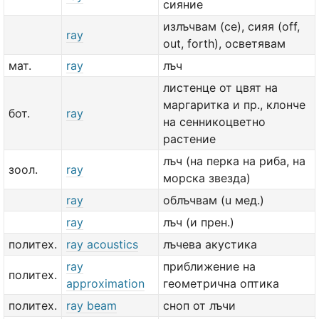
сияние
излъчвам (се), сияя (off,
ray
out, forth), осветявам
мат.
ray
лъч
листенце от цвят на
маргаритка и пр., клонче
бот.
ray
на сенникоцветно
растение
лъч (на перка на риба, на
зоол.
ray
морска звезда)
ray
облъчвам (u мед.)
ray
лъч (и прен.)
политех.
ray acoustics
лъчева акустика
ray
приближение на
политех.
approximation
геометрична оптика
политех.
ray beam
сноп от лъчи