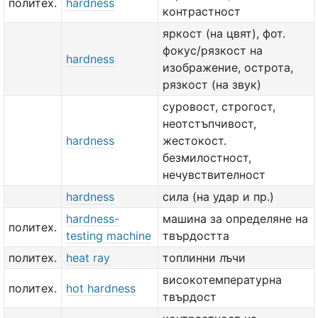
политех.
hardness
контрастност
яркост (на цвят), фот.
фокус/рязкост на
hardness
изображение, острота,
рязкост (на звук)
суровост, строгост,
неотстъпчивост,
hardness
жестокост.
безмилостност,
нечувствителност
hardness
сила (на удар и пр.)
hardness-
машина за определяне на
политех.
testing machine
твърдостта
политех.
heat ray
топлинни лъчи
високотемпературна
политех.
hot hardness
твърдост