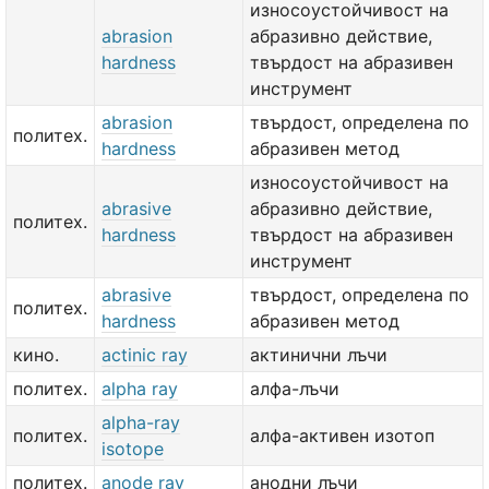
износоустойчивост на
abrasion
абразивно действие,
hardness
твърдост на абразивен
инструмент
abrasion
твърдост, определена по
политех.
hardness
абразивен метод
износоустойчивост на
abrasive
абразивно действие,
политех.
hardness
твърдост на абразивен
инструмент
abrasive
твърдост, определена по
политех.
hardness
абразивен метод
кино.
actinic ray
актинични лъчи
политех.
alpha ray
алфа-лъчи
alpha-ray
политех.
алфа-активен изотоп
isotope
политех.
anode ray
анодни лъчи