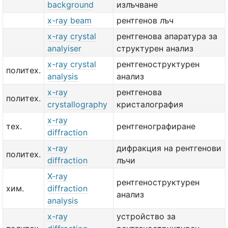
background
излъчване
x-ray beam
рентгенов лъч
x-ray crystal
рентгенова апаратура за
analyiser
структурен анализ
x-ray crystal
рентгеноструктурен
политех.
analysis
анализ
x-ray
рентгенова
политех.
crystallography
кристалография
x-ray
тех.
рентгенографиране
diffraction
x-ray
дифракция на рентгенови
политех.
diffraction
лъчи
X-ray
рентгеноструктурен
хим.
diffraction
анализ
analysis
x-ray
устройство за