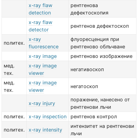
x-ray flaw
рентгенова
detection
дефектоскопия
x-ray flaw
рентгенов дефектоскоп
detector
x-ray
флуоресценция при
политех.
fluorescence
рентгеново облъчване
x-ray image
рентгеново изображение
мед.
x-ray image
негативоскоп
тех.
viewer
мед.
x-ray image
негатоскоп
тех.
viewer
поражение, нанесено от
x-ray injury
рентгенови лъчи
политех.
x-ray inspection
рентгенов контрол
интензитет на рентгенови
политех.
x-ray intensity
лъчи