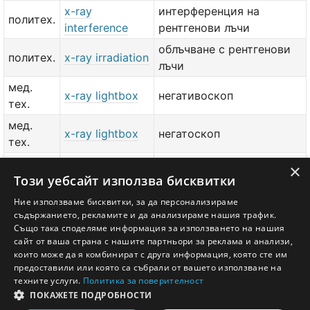
x-ray
интерференция на
политех.
interference
рентгенови лъчи
облъчване с рентгенови
политех.
x-ray irradiation
лъчи
мед.
x-ray lightbox
негативоскоп
тех.
мед.
x-ray lightbox
негатоскоп
тех.
x-ray
рентгенова
×
политех.
Този уебсайт използва бисквитки
luminescence
луминесценция
x-ray
рентгенов спектрален
Ние използваме бисквитки, за да персонализираме
политех.
съдържанието, рекламите и да анализираме нашия трафик.
microanalyser
микроанализатор
Също така споделяме информация за използването на нашия
сайт от ваша страна с нашите партньори за реклама и анализи,
добави значение или превод
тук
които може да я комбинират с друга информация, която сте им
предоставили или която са събрали от вашето използване на
техните услуги.
Политика за поверителност
ПОКАЖЕТЕ ПОДРОБНОСТИ
Английско - Български речник © Ezikov.com