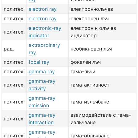
политех.
electron ray
електроннолъчев
политех.
electron ray
електронен лъч
electronic-ray
електрон н олъчев
политех.
indicator
индикатор
extraordinary
рад.
необикновен лъч
ray
политех.
focal ray
фокален лъч
политех.
gamma ray
гама-лъчи
gamma-ray
политех.
гама-активност
activity
gamma-ray
политех.
гама-излъчбане
emission
gamma-ray
взаимодействие с гама-
политех.
interaction
излъчване
gamma-ray
политех.
гама-облъчване