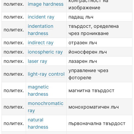
контрастност на
политех.
image hardness
изображение
политех.
incident ray
падащ лъч
indentation
твърдост, оределена
политех.
hardness
чрез проникване
политех.
indirect ray
отразен лъч
политех.
ionospheric ray
йоносферен лъч
политех.
laser ray
лазарен лъч
управление чрез
политех.
light-ray control
фотореле
magnetic
политех.
магнитна твърдост
hardness
monochromatic
политех.
монохроматичен лъч
ray
natural
политех.
първоначална твърдост
hardness