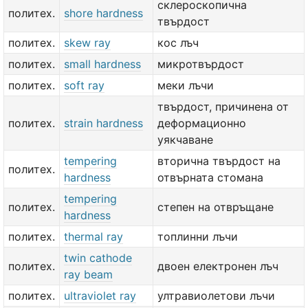
склероскопична
политех.
shore hardness
твърдост
политех.
skew ray
кос лъч
политех.
small hardness
микротвърдост
политех.
soft ray
меки лъчи
твърдост, причинена от
политех.
strain hardness
деформационно
уякчаване
tempering
вторична твърдост на
политех.
hardness
отвърната стомана
tempering
политех.
степен на отвръщане
hardness
политех.
thermal ray
топлинни лъчи
twin cathode
политех.
двоен електронен лъч
ray beam
политех.
ultraviolet ray
ултравиолетови лъчи