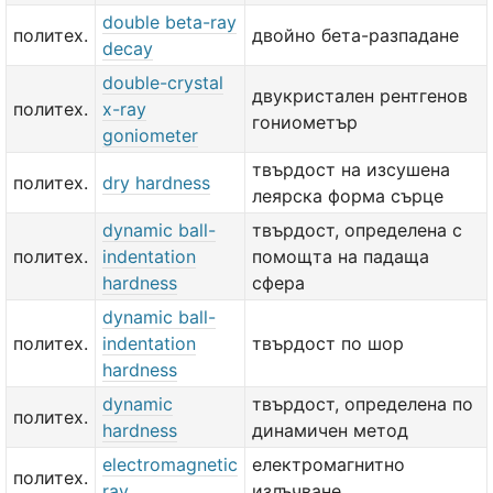
double beta-ray
политех.
двойно бета-разпадане
decay
double-crystal
двукристален рентгенов
политех.
x-ray
гониометър
goniometer
твърдост на изсушена
политех.
dry hardness
леярска форма сърце
dynamic ball-
твърдост, определена с
политех.
indentation
помощта на падаща
hardness
сфера
dynamic ball-
политех.
indentation
твърдост по шор
hardness
dynamic
твърдост, определена по
политех.
hardness
динамичен метод
electromagnetic
електромагнитно
политех.
ray
излъчване