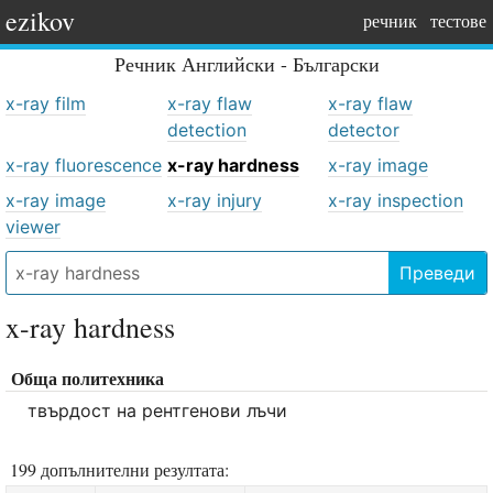
ezikov
речник
тестове
Речник
Английски - Български
x-ray film
x-ray flaw
x-ray flaw
detection
detector
x-ray fluorescence
x-ray hardness
x-ray image
x-ray image
x-ray injury
x-ray inspection
viewer
Преведи
x-ray hardness
Обща политехника
твърдост на рентгенови лъчи
199 допълнителни резултата: