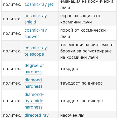
еманация на космически
политех.
cosmic-ray jet
лъчи
cosmic-ray
екран за защита от
политех.
shield
космични лъчи
cosmic-ray
порой от космически
политех.
shower
лъчи
телескопична система от
cosmic-ray
политех.
броячи за регистриране
telescope
на космични лъчи
degree of
политех.
твърдост
hardness
diamond
политех.
твърдост по викерс
hardness
diamond-
политех.
pyramide
твърдост по викерс
hardness
политех.
directed ray
насочен лъч