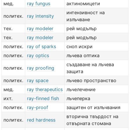
мед.
ray fungus
актиномицети
интензивност на
политех.
ray intensity
излъчване
тех.
ray modeler
рей модълър
тех.
ray modeler
рей модълър
политех.
ray of sparks
сноп искри
политех.
ray optics
лъчева оптика
създаване на лъчева
политех.
ray proofing
защита
политех.
ray space
лъчево пространство
мед.
ray therapeutics
лъчелечение
ихт.
ray-finned fish
лъчеперка
политех.
ray-proof
защитен от излъчвания
вторична твърдост на
политех.
red hardness
отвърната стомана