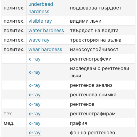
underbead
политех.
подшевова твърдост
hardness
политех.
visible ray
видими лъчи
политех.
water hardness
твърдост на водата
политех.
wave ray
траектория на вълна
политех.
wear hardness
износоустойчивост
x-ray
рентгенографски
изследвам с рентгенови
x-ray
лъчи
x-ray
рентгенов анализ
x-ray
рентгенова снимка
x-ray
рентгенов
тех.
x-ray
рентгенографирам
мед.
x-ray
графия
x-ray
фон на рентгеново