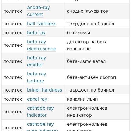
anode-ray
политех.
анодно-лъчев ток
current
политех.
ball hardness
твърдост по бринел
политех.
beta ray
бета-лъчи
beta-ray
детектор на бета-
политех.
electroscope
излъчване
beta-ray
политех.
бета-излъчвател
emitter
beta-ray
политех.
бета-активен изотоп
isotope
политех.
brinell hardness
твърдост по бринел
политех.
canal ray
канални лъчи
cathode ray
електроннолъчев
политех.
indicator
индикатор
cathode ray
електроннолъчев
политех.