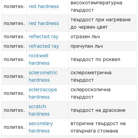
високотемпературна
политех.
red hardness
твърдост
твърдост при нагряване
политех.
red hardness
до червен цвят
политех.
reflected ray
отразен лъч
политех.
refracted ray
пречупен лъч
rockwell
политех.
твърдост по роквел
hardness
sclerometric
склерометрична
политех.
hardness
твърдост
scleroscope
склероскопична
политех.
hardness
твърдост
scratch
политех.
твърдост на драскане
hardness
secondary
вторична твърдост на
политех.
hardness
отвърната стомана