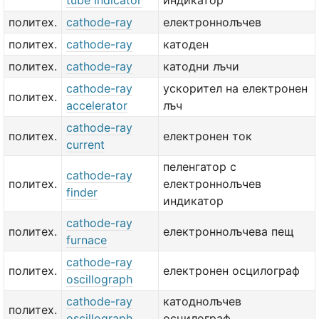
tube indicator
индикатор
политех.
cathode-ray
електроннолъчев
политех.
cathode-ray
катоден
политех.
cathode-ray
катодни лъчи
cathode-ray
ускорител на електронен
политех.
accelerator
лъч
cathode-ray
политех.
електронен ток
current
пеленгатор с
cathode-ray
политех.
електроннолъчев
finder
индикатор
cathode-ray
политех.
електроннолъчева пещ
furnace
cathode-ray
политех.
електронен осцилограф
oscillograph
cathode-ray
катоднолъчев
политех.
oscillograph
осцилограф