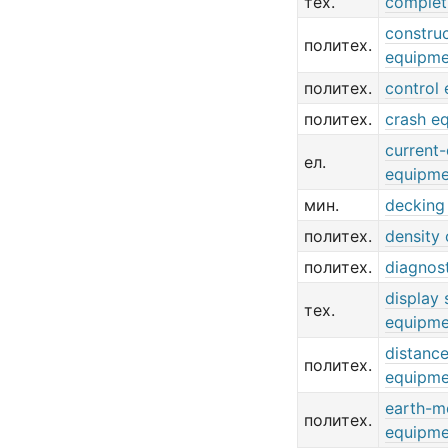
тех.
complet
constru
политех.
equipme
политех.
control
политех.
crash e
current-
ел.
equipme
мин.
decking
политех.
density
политех.
diagnos
display 
тех.
equipme
distanc
политех.
equipme
earth-m
политех.
equipme