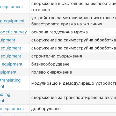
съоръжение в състояние на експлоатац
le equipment
готовност
устройство за механизирано изготвяне 
ing equipment
баластровата призма на жп линия
eodetic survey
основна геодезична мрежа
quipment
съоръжение за сачмоструйна обработка
g equipment
съоръжение за сачмоструйна обработка
g equipment
строителни съоръжения
s equipment
бизнесоборудване
quipment
полево снаряжение
translating
модулиращо и демодулиращо устройст
nt
ndling
съоръжения за транспортиране на въгл
nt
e equipment
дооборудване