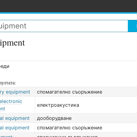
uipment
реди
зултата:
ry equipment
спомагателно съоръжение
electronic
електроакустика
nt
nal equipment
дооборудване
nal equipment
спомагателно съоръжение