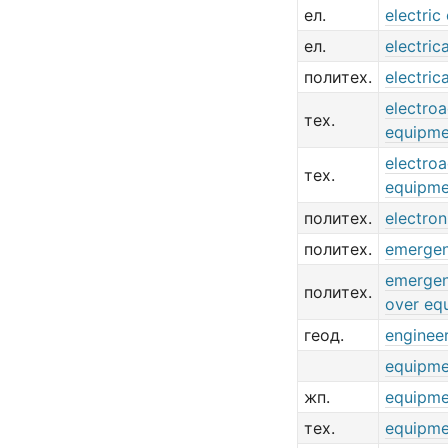
ел.
electric
ел.
electric
политех.
electric
electroa
тех.
equipme
electroa
тех.
equipme
политех.
electro
политех.
emergen
emergen
политех.
over eq
геод.
enginee
equipme
жп.
equipme
тех.
equipme