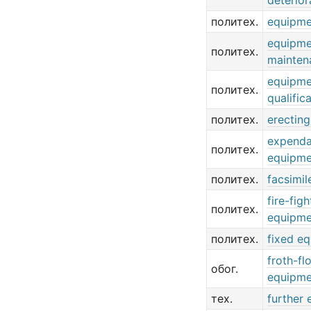
deterior
политех.
equipme
equipme
политех.
mainten
equipme
политех.
qualific
политех.
erectin
expenda
политех.
equipme
политех.
facsimi
fire-figh
политех.
equipme
политех.
fixed e
froth-fl
обог.
equipme
тех.
further