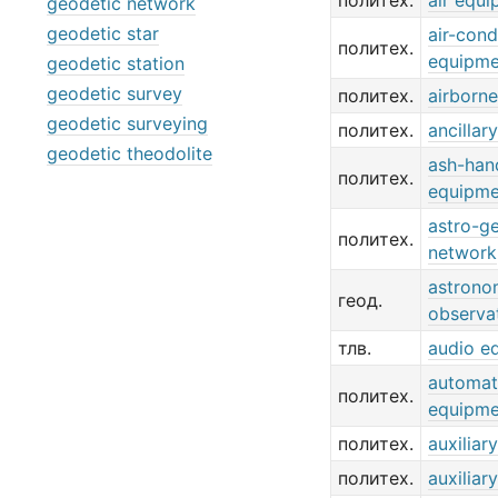
политех.
air equ
geodetic network
geodetic star
air-cond
политех.
equipme
geodetic station
geodetic survey
политех.
airborn
geodetic surveying
политех.
ancillar
geodetic theodolite
ash-han
политех.
equipme
astro-g
политех.
network
astrono
геод.
observa
тлв.
audio e
automat
политех.
equipme
политех.
auxiliar
политех.
auxiliar