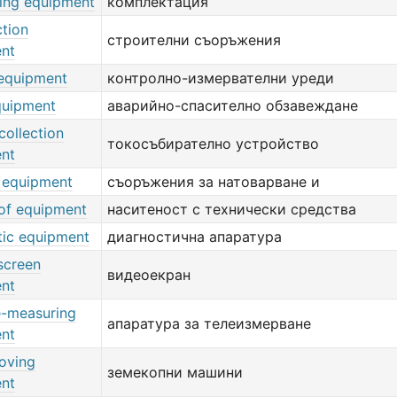
ing equipment
комплектация
ction
строителни съоръжения
nt
 equipment
контролно-измервателни уреди
quipment
аварийно-спасително обзавеждане
collection
токосъбирателно устройство
nt
 equipment
съоръжения за натоварване и
 of equipment
наситеност с технически средства
tic equipment
диагностична апаратура
screen
видеоекран
nt
e-measuring
апаратура за телеизмерване
nt
oving
земекопни машини
nt