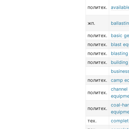
политех.
availab
жп.
ballast
политех.
basic g
политех.
blast e
политех.
blastin
политех.
buildin
busines
политех.
camp e
channel 
политех.
equipme
coal-ha
политех.
equipme
тех.
complet