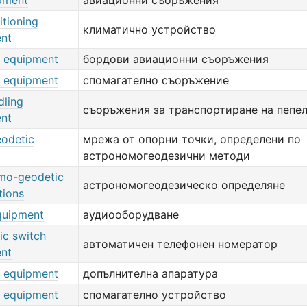
ipment
авиационни съоръжения
itioning
климатично устройство
nt
e equipment
бордови авиационни съоръжения
y equipment
спомагателно съоръжение
dling
съоръжения за транспортиране на пепе
nt
eodetic
мрежа от опорни точки, определени по
астрономогеодезични методи
mo-geodetic
астрономогеодезическо определяне
tions
quipment
аудиооборудване
ic switch
автоматичен телефонен номератор
nt
y equipment
допълнителна апаратура
y equipment
спомагателно устройство