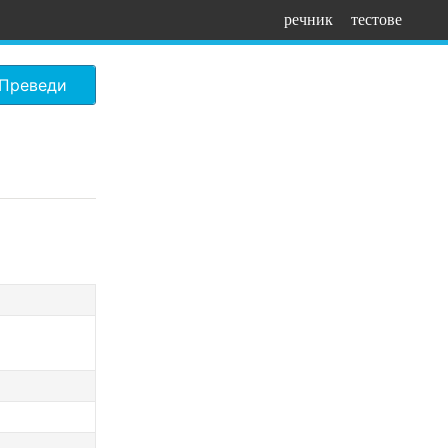
речник
тестове
Преведи