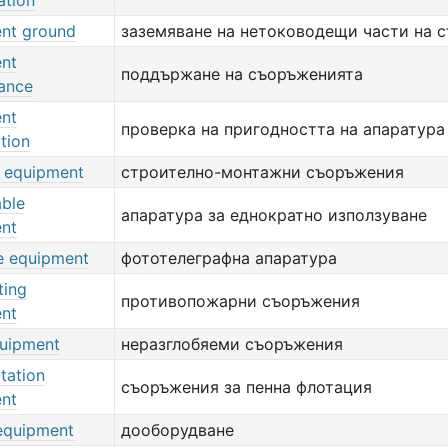
ation
nt ground
заземяване на нетоководещи части на 
nt
поддържане на съоръженията
ance
nt
проверка на пригодността на апаратура
ation
g equipment
строително-монтажни съоръжения
ble
апаратура за еднократно използуване
nt
le equipment
фототелеграфна апаратура
ting
противопожарни съоръжения
nt
quipment
неразглобяеми съоръжения
otation
съоръжения за пенна флотация
nt
 equipment
дооборудване