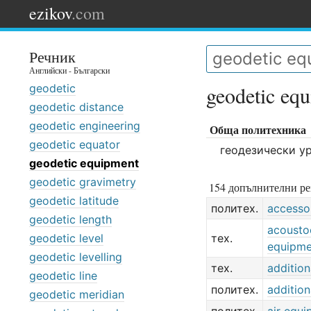
ezikov
.com
Речник
Английски - Български
geodetic
geodetic eq
geodetic distance
geodetic engineering
Обща политехника
geodetic equator
геодезически у
geodetic equipment
geodetic gravimetry
154 допълнителни ре
geodetic latitude
политех.
accesso
geodetic length
acousto
geodetic level
тех.
equipme
geodetic levelling
тех.
additio
geodetic line
политех.
additio
geodetic meridian