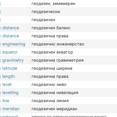
c
геодезен, земемерен
c
геодезически
c
геодезичен
c distance
геодезичен баланс
c distance
геодезична права
c engineering
геодезично инженерство
c equator
геодезичен екватор
c gravimetry
геодезична гравиметрия
 latitude
геодезична ширина
c length
геодезична права
 level
геодезично ниво
 levelling
геодезична нивелация
 line
геодезична линия
c meridian
геодезичен меридиан
c network
мрежа от опорни геодезични точки