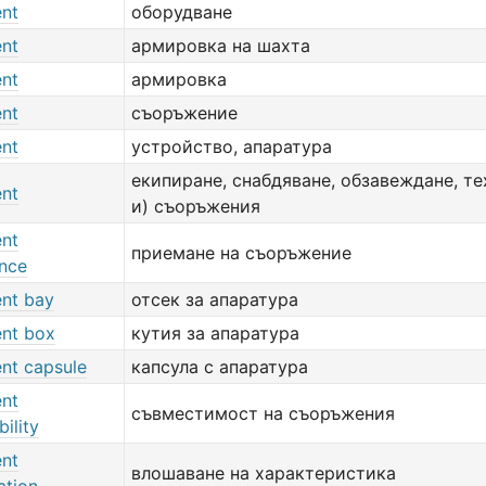
nt
оборудване
nt
армировка на шахта
nt
армировка
nt
съоръжение
nt
устройство, апаратура
екипиране, снабдяване, обзавеждане, те
nt
и) съоръжения
nt
приемане на съоръжение
nce
nt bay
отсек за апаратура
nt box
кутия за апаратура
nt capsule
капсула с апаратура
nt
съвместимост на съоръжения
ility
nt
влошаване на характеристика