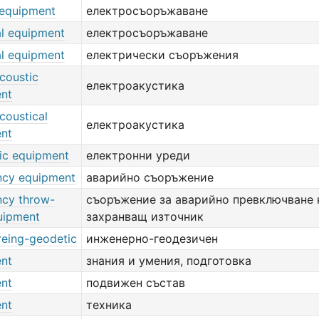
 equipment
електросъоръжаване
al equipment
електросъоръжаване
al equipment
електрически съоръжения
coustic
електроакустика
nt
coustical
електроакустика
nt
nic equipment
електронни уреди
cy equipment
аварийно съоръжение
cy throw-
съоръжение за аварийно превключване 
uipment
захранващ източник
reing-geodetic
инженерно-геодезичен
nt
знания и умения, подготовка
nt
подвижен състав
nt
техника