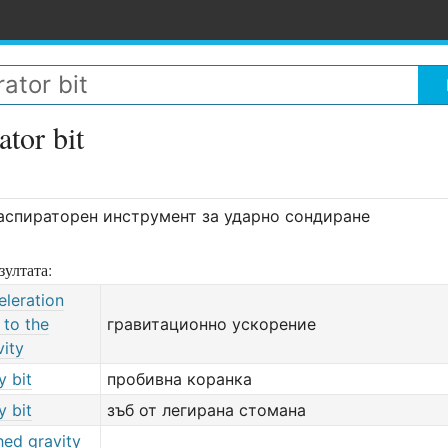
ator bit
аспираторен инструмент за ударно сондиране
зултата:
eleration
 to the
гравитационно ускорение
vity
y bit
пробивна коранка
y bit
зъб от легирана стомана
hed gravity