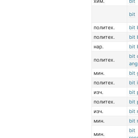
хим.
bit
bit
политех.
bit
политех.
bit
нар.
bit 
bit 
политех.
ang
мин.
bit 
политех.
bit 
изч.
bit
политех.
bit
изч.
bit 
мин.
bit
bit
мин.
rec