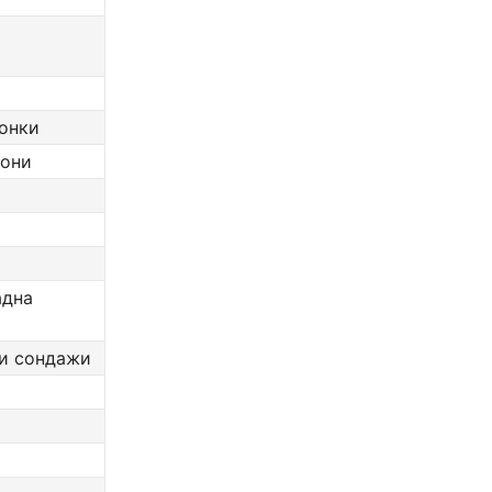
ронки
рони
адна
ни сондажи