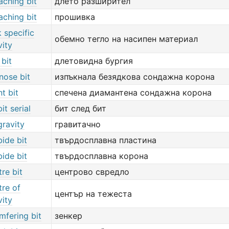
aching bit
длето разширител
aching bit
прошивка
k specific
обемно тегло на насипен материал
vity
 bit
длетовидна бургия
lnose bit
изпъкнала безядкова сондажна корона
t bit
спечена диамантена сондажна корона
it serial
бит след бит
gravity
гравитачно
bide bit
твърдосплавна пластина
bide bit
твърдосплавна корона
tre bit
центрово свредло
tre of
център на тежеста
vity
mfering bit
зенкер