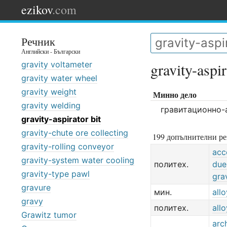
ezikov
.com
Речник
Английски - Български
gravity voltameter
gravity-aspir
gravity water wheel
gravity weight
Минно дело
gravity welding
гравитационно-
gravity-aspirator bit
gravity-chute ore collecting
199 допълнителни ре
gravity-rolling conveyor
acc
gravity-system water cooling
политех.
due
gravity-type pawl
gra
gravure
мин.
allo
gravy
политех.
allo
Grawitz tumor
arc