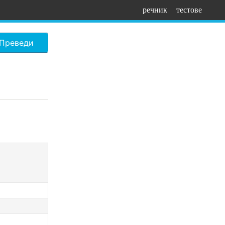
речник
тестове
Преведи