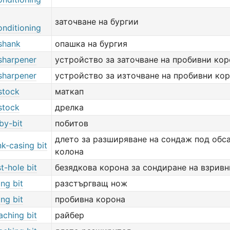
заточване на бургии
onditioning
 shank
опашка на бургия
 sharpener
устройство за заточване на пробивни ко
 sharpener
устройство за източване на пробивни ко
 stock
маткап
 stock
дрелка
-by-bit
побитов
длето за разширяване на сондаж под обс
nk-casing bit
колона
t-hole bit
безядкова корона за сондиране на взрив
ing bit
разстъргващ нож
ing bit
пробивна корона
aching bit
райбер