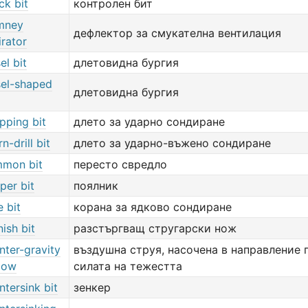
ck bit
контролен бит
mney
дефлектор за смукателна вентилация
irator
el bit
длетовидна бургия
sel-shaped
длетовидна бургия
pping bit
длето за ударно сондиране
n-drill bit
длето за ударно-въжено сондиране
mon bit
пересто свредло
per bit
поялник
e bit
корана за ядково сондиране
nish bit
разстъргващ стругарски нож
nter-gravity
въздушна струя, насочена в направление 
flow
силата на тежестта
ntersink bit
зенкер