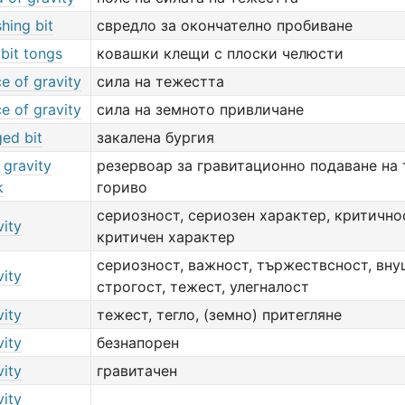
shing bit
свредло за окончателно пробиване
 bit tongs
ковашки клещи с плоски челюсти
ce of gravity
сила на тежестта
ce of gravity
сила на земното привличане
ged bit
закалена бургия
 gravity
резервоар за гравитационно подаване на 
k
гориво
сериозност, сериозен характер, критично
vity
критичен характер
сериозност, важност, тържествсност, вну
vity
строгост, тежест, улегналост
vity
тежест, тегло, (земно) притегляне
vity
безнапорен
vity
гравитачен
vity