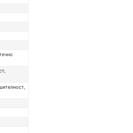
течно
ст,
шителност,