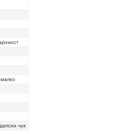
върхност
, малко
оделски чук