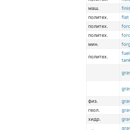
маш.
fini
политех.
flat
политех.
for
политех.
for
мин.
for
fuel
политех.
tan
gra
gra
физ.
gra
геол.
gra
хидр.
gra
gra