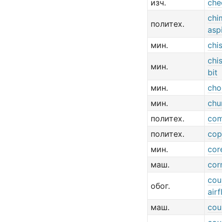
изч.
che
chi
политех.
asp
мин.
chis
chi
мин.
bit
мин.
cho
мин.
chur
политех.
com
политех.
cop
мин.
cor
маш.
cor
cou
обог.
air
маш.
cou