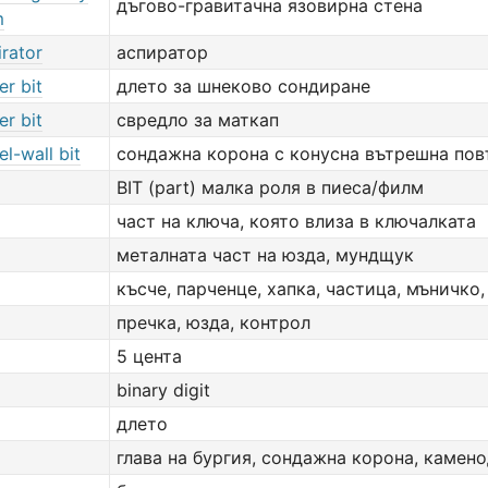
дъгово-гравитачна язовирна стена
m
irator
аспиратор
er bit
длето за шнеково сондиране
er bit
свредло за маткап
el-wall bit
сондажна корона с конусна вътрешна по
BIT (part) малка роля в пиеса/филм
част на ключа, която влиза в ключалката
металната част на юзда, мундщук
късче, парченце, хапка, частица, мъничко
пречка, юзда, контрол
5 цента
binary digit
длето
глава на бургия, сондажна корона, камен