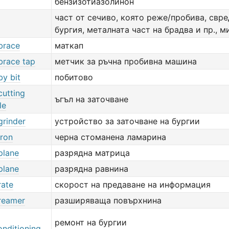
бензизотиазолинон
част от сечиво, която реже/пробива, свре
бургия, металната част на брадва и пр., м
 brace
маткап
 brace tap
метчик за ръчна пробивна машина
by bit
побитово
cutting
ъгъл на заточване
le
grinder
устройство за заточване на бургии
iron
черна стоманена ламарина
 plane
разрядна матрица
 plane
разрядна равнина
rate
скорост на предаване на информация
 reamer
разширяваща повърхнина
ремонт на бургии
onditioning