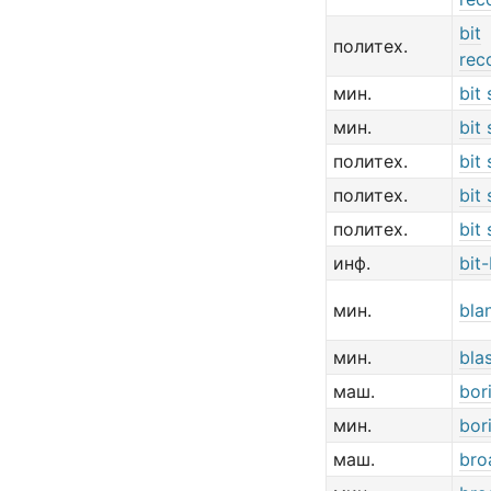
bit
политех.
rec
мин.
bit
мин.
bit
политех.
bit
политех.
bit
политех.
bit
инф.
bit
мин.
bla
мин.
blas
маш.
bor
мин.
bor
маш.
bro