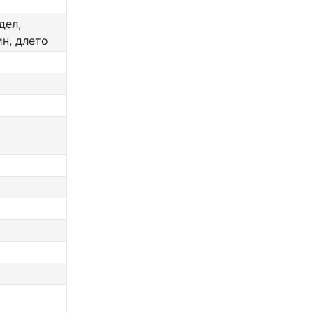
дел,
ин, длето