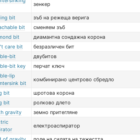
ntersinking
зенкер
ing bit
зъб на режеща верига
achable bit
сменяем зъб
mond bit
диамантна сондажна корона
't care bit
безразличен бит
ble-bit
двубитов
ble-bit key
перчат ключ
ble-lip
комбинирано центрово сбредло
ntersink bit
g bit
шротова корона
g bit
ролково длето
th gravity
земно притегляне
tric
електроаспиратор
irator
d of gravity
поле на силата на тежестта