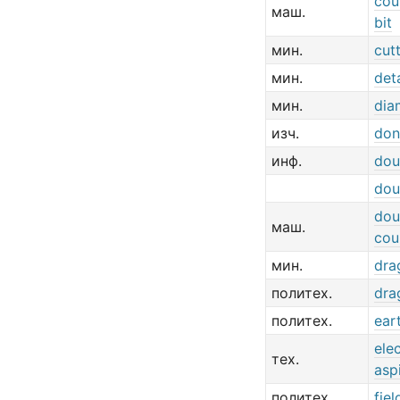
cou
маш.
bit
мин.
cutt
мин.
det
мин.
dia
изч.
don
инф.
dou
dou
dou
маш.
cou
мин.
dra
политех.
dra
политех.
ear
elec
тех.
asp
политех.
fiel