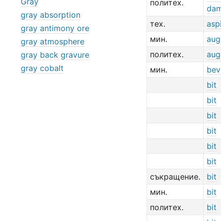
Gray
политех.
da
gray absorption
тех.
asp
gray antimony ore
мин.
aug
gray atmosphere
политех.
aug
gray back gravure
gray cobalt
мин.
bev
bit
bit
bit
bit
bit
bit
съкращение.
bit
мин.
bit
политех.
bit