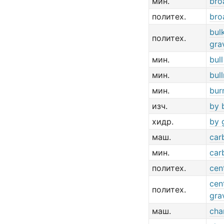
мин.
bro
политех.
bro
bul
политех.
gra
мин.
bull
мин.
bul
мин.
burn
изч.
by b
хидр.
by 
маш.
car
мин.
car
политех.
cen
cen
политех.
gra
маш.
cha