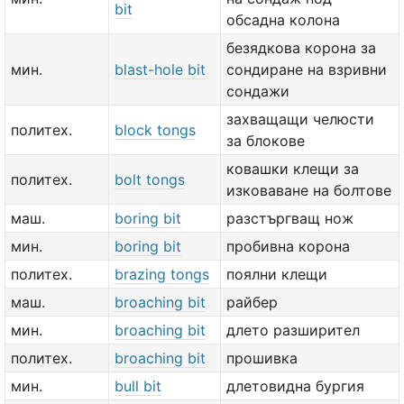
bit
обсадна колона
безядкова корона за
мин.
blast-hole bit
сондиране на взривни
сондажи
захващащи челюсти
политех.
block tongs
за блокове
ковашки клещи за
политех.
bolt tongs
изковаване на болтове
маш.
boring bit
разстъргващ нож
мин.
boring bit
пробивна корона
политех.
brazing tongs
поялни клещи
маш.
broaching bit
райбер
мин.
broaching bit
длето разширител
политех.
broaching bit
прошивка
мин.
bull bit
длетовидна бургия