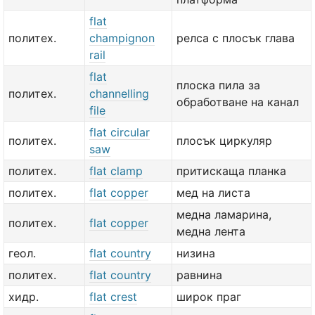
flat
политех.
champignon
релса с плосък глава
rail
flat
плоска пила за
политех.
channelling
обработване на канал
file
flat circular
политех.
плосък циркуляр
saw
политех.
flat clamp
притискаща планка
политех.
flat copper
мед на листа
медна ламарина,
политех.
flat copper
медна лента
геол.
flat country
низина
политех.
flat country
равнина
хидр.
flat crest
широк праг