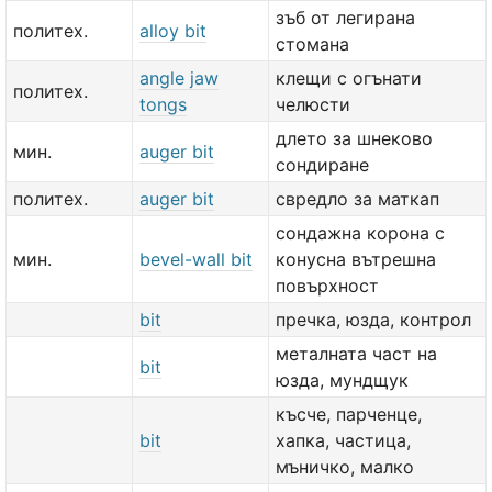
зъб от легирана
политех.
alloy bit
стомана
angle jaw
клещи с огънати
политех.
tongs
челюсти
длето за шнеково
мин.
auger bit
сондиране
политех.
auger bit
свредло за маткап
сондажна корона с
мин.
bevel-wall bit
конусна вътрешна
повърхност
bit
пречка, юзда, контрол
металната част на
bit
юзда, мундщук
късче, парченце,
bit
хапка, частица,
мъничко, малко