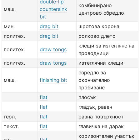
double-lip
комбинирано
маш.
countersink
центрово сбредло
bit
мин.
drag bit
шротова корона
политех.
drag bit
ролково длето
клещи за изтегляне на
политех.
draw tongs
проводници
политех.
draw tongs
изтеглячни клещи
свредло за
маш.
finishing bit
окончателно
пробиване
flat
плосък
flat
гладък, равен
геол.
flat
равна повърхност
текст.
flat
главичка на дарак
хоризонтален участък
жп.
flat