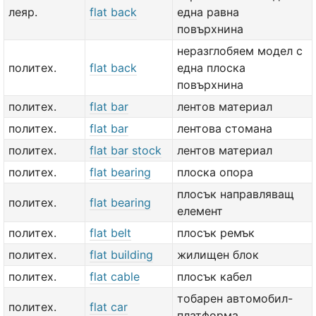
леяр.
flat back
една равна
повърхнина
неразглобяем модел с
политех.
flat back
една плоска
повърхнина
политех.
flat bar
лентов материал
политех.
flat bar
лентова стомана
политех.
flat bar stock
лентов материал
политех.
flat bearing
плоска опора
плосък направляващ
политех.
flat bearing
елемент
политех.
flat belt
плосък ремък
политех.
flat building
жилищен блок
политех.
flat cable
плосък кабел
тобарен автомобил-
политех.
flat car
платформа