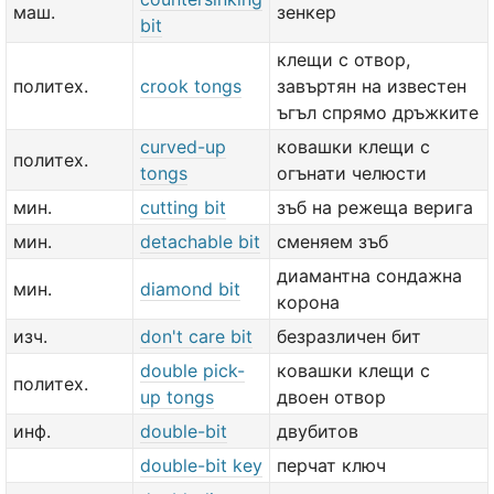
маш.
зенкер
bit
клещи с отвор,
политех.
crook tongs
завъртян на известен
ъгъл спрямо дръжките
curved-up
ковашки клещи с
политех.
tongs
огънати челюсти
мин.
cutting bit
зъб на режеща верига
мин.
detachable bit
сменяем зъб
диамантна сондажна
мин.
diamond bit
корона
изч.
don't care bit
безразличен бит
double pick-
ковашки клещи с
политех.
up tongs
двоен отвор
инф.
double-bit
двубитов
double-bit key
перчат ключ