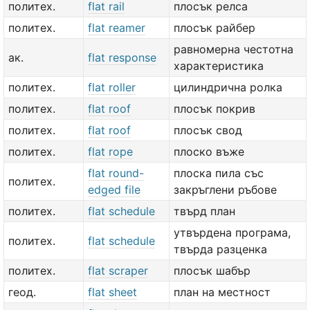
политех.
flat rail
плосък релса
политех.
flat reamer
плосък райбер
равномерна честотна
ак.
flat response
характеристика
политех.
flat roller
цилиндрична ролка
политех.
flat roof
плосък покрив
политех.
flat roof
плосък свод
политех.
flat rope
плоско въже
flat round-
плоска пила със
политех.
edged file
закръглени ръбове
политех.
flat schedule
твърд план
утвърдена програма,
политех.
flat schedule
твърда разценка
политех.
flat scraper
плосък шабър
геод.
flat sheet
план на местност