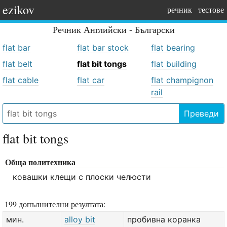
ezikov
речник
тестове
Речник
Английски - Български
flat bar
flat bar stock
flat bearing
flat belt
flat bit tongs
flat building
flat cable
flat car
flat champignon
rail
Преведи
flat bit tongs
Обща политехника
ковашки клещи с плоски челюсти
199 допълнителни резултата:
мин.
alloy bit
пробивна коранка