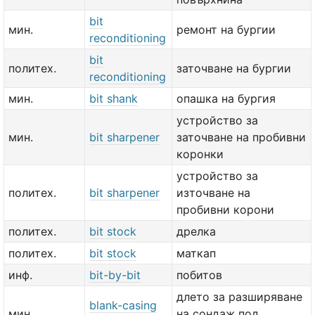
bit
мин.
ремонт на бургии
reconditioning
bit
политех.
заточване на бургии
reconditioning
мин.
bit shank
опашка на бургия
устройство за
мин.
bit sharpener
заточване на пробивни
коронки
устройство за
политех.
bit sharpener
източване на
пробивни корони
политех.
bit stock
дрелка
политех.
bit stock
маткап
инф.
bit-by-bit
побитов
длето за разширяване
blank-casing
мин.
на сондаж под