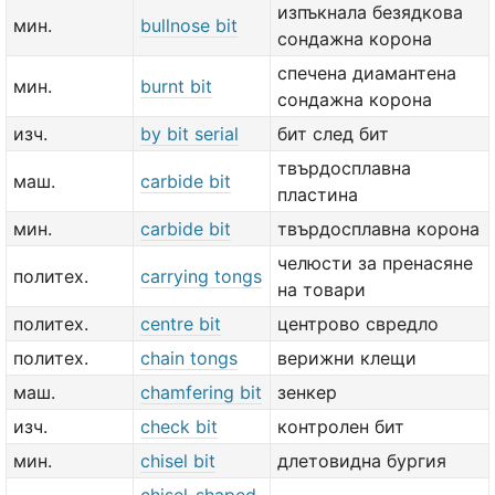
изпъкнала безядкова
мин.
bullnose bit
сондажна корона
спечена диамантена
мин.
burnt bit
сондажна корона
изч.
by bit serial
бит след бит
твърдосплавна
маш.
carbide bit
пластина
мин.
carbide bit
твърдосплавна корона
челюсти за пренасяне
политех.
carrying tongs
на товари
политех.
centre bit
центрово свредло
политех.
chain tongs
верижни клещи
маш.
chamfering bit
зенкер
изч.
check bit
контролен бит
мин.
chisel bit
длетовидна бургия