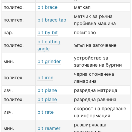
политех.
bit brace
маткап
метчик за ръчна
политех.
bit brace tap
пробивна машина
нар.
bit by bit
побитово
bit cutting
политех.
ъгъл на заточване
angle
устройство за
мин.
bit grinder
заточване на бургии
черна стоманена
политех.
bit iron
ламарина
изч.
bit plane
разрядна матрица
политех.
bit plane
разрядна равнина
скорост на предаване
изч.
bit rate
на информация
разширяваща
мин.
bit reamer
повърхнина