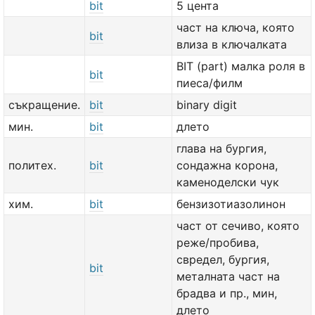
bit
5 цента
част на ключа, която
bit
влиза в ключалката
BIT (part) малка роля в
bit
пиеса/филм
съкращение.
bit
binary digit
мин.
bit
длето
глава на бургия,
политех.
bit
сондажна корона,
каменоделски чук
хим.
bit
бензизотиазолинон
част от сечиво, която
реже/пробива,
свредел, бургия,
bit
металната част на
брадва и пр., мин,
длето