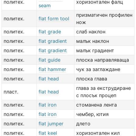
политех.
хоризонтален фалц
seam
призматичен профилен
политех.
flat form tool
нож
политех.
flat grade
слаб наклон
политех.
flat gradient
малък наклон
политех.
flat gradient
малък градиент
политех.
flat guide
плоска направляваща
политех.
flat hammer
чук за заглаждане
политех.
flat head
плоска глава
глава за екструдиране
пласт.
flat head
с плосък процеп
политех.
flat iron
стоманена лента
политех.
flat iron
чембер, ютия
политех.
flat jumper
длето
политех.
flat keel
хоризонтален кил