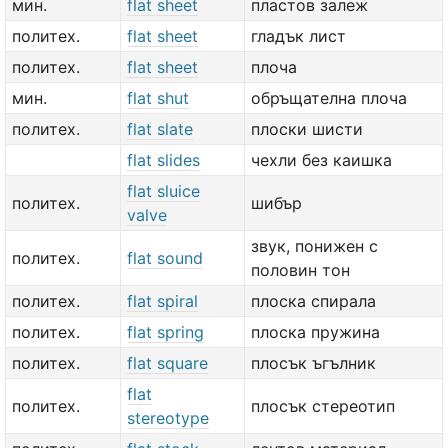
мин.
flat sheet
пластов залеж
политех.
flat sheet
гладък лист
политех.
flat sheet
плоча
мин.
flat shut
обръщателна плоча
политех.
flat slate
плоски шисти
flat slides
чехли без каишка
flat sluice
политех.
шибър
valve
звук, понижен с
политех.
flat sound
половин тон
политех.
flat spiral
плоска спирала
политех.
flat spring
плоска пружина
политех.
flat square
плосък ъгълник
flat
политех.
плосък стереотип
stereotype