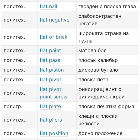
политех.
flat nail
гвоздей с плоска глава
слабоконтрастен
политех.
flat negative
негатив
широката страна на
политех.
flat of brick
тухла
политех.
flat paint
матова боя
политех.
flat pass
плосък калибър
политех.
flat piston
дисково бутало
политех.
flat pivot
плоска пета
flat pivot
фиксиращ винт с
политех.
point screw
цилиндричен край
полигр.
flat plate
плоска печатна форма
клещи с плоски
политех.
flat pliers
челюсти
политех.
flat position
долно положение