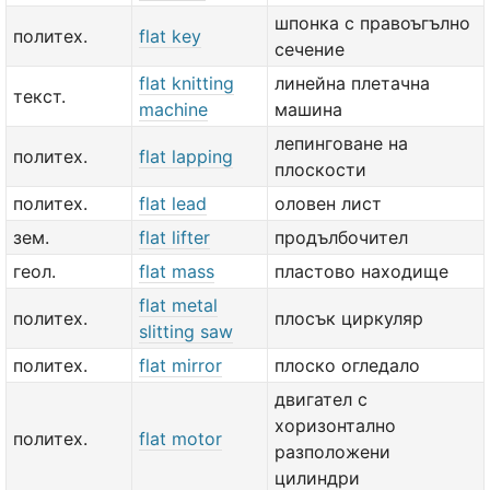
шпонка с правоъгълно
политех.
flat key
сечение
flat knitting
линейна плетачна
текст.
machine
машина
лепинговане на
политех.
flat lapping
плоскости
политех.
flat lead
оловен лист
зем.
flat lifter
продълбочител
геол.
flat mass
пластово находище
flat metal
политех.
плосък циркуляр
slitting saw
политех.
flat mirror
плоско огледало
двигател с
хоризонтално
политех.
flat motor
разположени
цилиндри