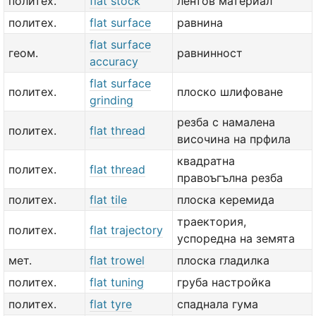
политех.
flat stock
лентов материал
политех.
flat surface
равнина
flat surface
геом.
равнинност
accuracy
flat surface
политех.
плоско шлифоване
grinding
резба с намалена
политех.
flat thread
височина на прфила
квадратна
политех.
flat thread
правоъгълна резба
политех.
flat tile
плоска керемида
траектория,
политех.
flat trajectory
успоредна на земята
мет.
flat trowel
плоска гладилка
политех.
flat tuning
груба настройка
политех.
flat tyre
спаднала гума