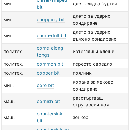
chisel-shaped
мин.
длетовидна бургия
bit
длето за ударно
мин.
chopping bit
сондиране
длето за ударно-
мин.
churn-drill bit
въжено сондиране
come-along
политех.
изтеглячни клещи
tongs
политех.
common bit
пересто свредло
политех.
copper bit
поялник
корана за ядково
мин.
core bit
сондиране
разстъргващ
маш.
cornish bit
стругарски нож
countersink
маш.
зенкер
bit
countersinking