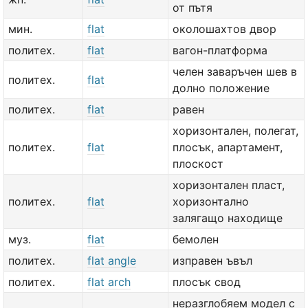
от пътя
мин.
flat
околошахтов двор
политех.
flat
вагон-платформа
челен заваръчен шев в
политех.
flat
долно положение
политех.
flat
равен
хоризонтален, полегат,
политех.
flat
плосък, апартамент,
плоскост
хоризонтален пласт,
политех.
flat
хоризонтално
залягащо находище
муз.
flat
бемолен
политех.
flat angle
изправен ъвъл
политех.
flat arch
плосък свод
неразглобяем модел с