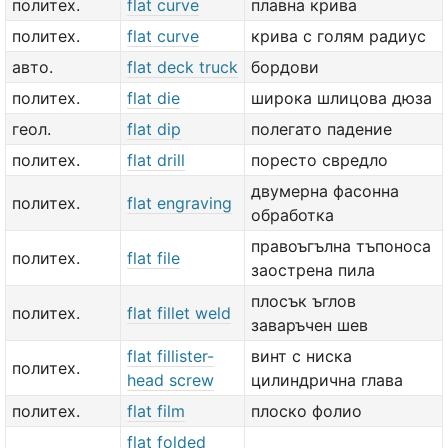
политех.
flat curve
плавна крива
политех.
flat curve
крива с голям радиус
авто.
flat deck truck
бордови
политех.
flat die
широка шлицова дюза
геол.
flat dip
полегато падение
политех.
flat drill
поресто свредло
двумерна фасонна
политех.
flat engraving
обработка
правоъгълна тъпоноса
политех.
flat file
заострена пила
плосък ъглов
политех.
flat fillet weld
заваръчен шев
flat fillister-
винт с ниска
политех.
head screw
цилиндрична глава
политех.
flat film
плоско фолио
flat folded