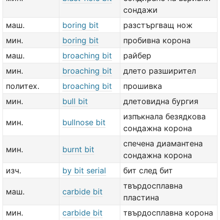
сондажи
маш.
boring bit
разстъргващ нож
мин.
boring bit
пробивна корона
маш.
broaching bit
райбер
мин.
broaching bit
длето разширител
политех.
broaching bit
прошивка
мин.
bull bit
длетовидна бургия
изпъкнала безядкова
мин.
bullnose bit
сондажна корона
спечена диамантена
мин.
burnt bit
сондажна корона
изч.
by bit serial
бит след бит
твърдосплавна
маш.
carbide bit
пластина
мин.
carbide bit
твърдосплавна корона