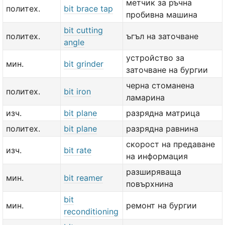
метчик за ръчна
политех.
bit brace tap
пробивна машина
bit cutting
политех.
ъгъл на заточване
angle
устройство за
мин.
bit grinder
заточване на бургии
черна стоманена
политех.
bit iron
ламарина
изч.
bit plane
разрядна матрица
политех.
bit plane
разрядна равнина
скорост на предаване
изч.
bit rate
на информация
разширяваща
мин.
bit reamer
повърхнина
bit
мин.
ремонт на бургии
reconditioning