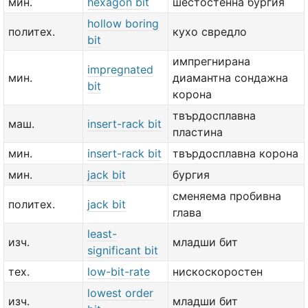
мин.
hexagon bit
шестостенна бургия
hollow boring
политех.
кухо свредло
bit
импрегнирана
impregnated
мин.
диамантна сондажна
bit
корона
твърдосплавна
маш.
insert-rack bit
пластина
мин.
insert-rack bit
твърдосплавна корона
мин.
jack bit
бургия
сменяема пробивна
политех.
jack bit
глава
least-
изч.
младши бит
significant bit
тех.
low-bit-rate
нискоскоростен
lowest order
изч.
младши бит