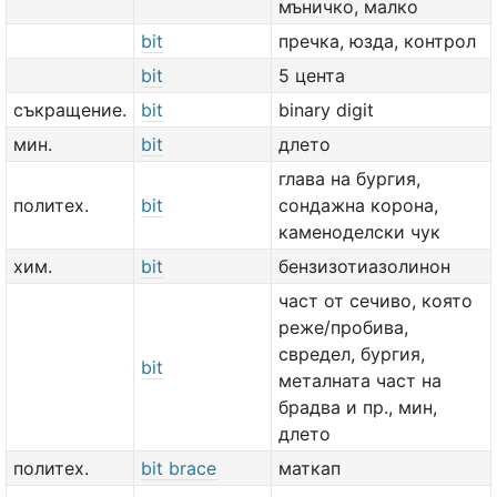
мъничко, малко
bit
пречка, юзда, контрол
bit
5 цента
съкращение.
bit
binary digit
мин.
bit
длето
глава на бургия,
политех.
bit
сондажна корона,
каменоделски чук
хим.
bit
бензизотиазолинон
част от сечиво, която
реже/пробива,
свредел, бургия,
bit
металната част на
брадва и пр., мин,
длето
политех.
bit brace
маткап