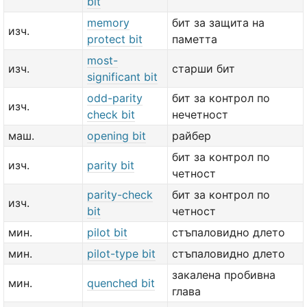
bit
memory
бит за защита на
изч.
protect bit
паметта
most-
изч.
старши бит
significant bit
odd-parity
бит за контрол по
изч.
check bit
нечетност
маш.
opening bit
райбер
бит за контрол по
изч.
parity bit
четност
parity-check
бит за контрол по
изч.
bit
четност
мин.
pilot bit
стъпаловидно длето
мин.
pilot-type bit
стъпаловидно длето
закалена пробивна
мин.
quenched bit
глава