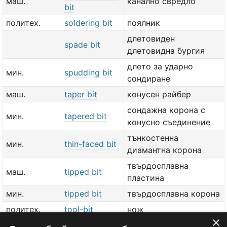
маш.
канално свредло
bit
политех.
soldering bit
поялник
длетовиден
spade bit
длетовидна бургия
длето за ударно
мин.
spudding bit
сондиране
маш.
taper bit
конусен райбер
сондажна корона с
мин.
tapered bit
конусно съединение
тънкостенна
мин.
thin-faced bit
диамантна корона
твърдосплавна
маш.
tipped bit
пластина
мин.
tipped bit
твърдосплавна корона
политех.
tool-bit
нож
×
маш.
tool-holder bit
стругарски нож