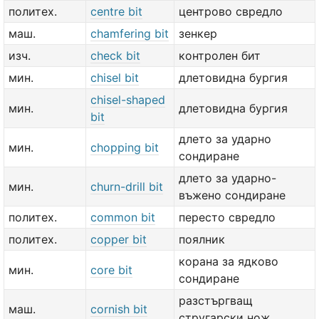
политех.
centre bit
центрово свредло
маш.
chamfering bit
зенкер
изч.
check bit
контролен бит
мин.
chisel bit
длетовидна бургия
chisel-shaped
мин.
длетовидна бургия
bit
длето за ударно
мин.
chopping bit
сондиране
длето за ударно-
мин.
churn-drill bit
въжено сондиране
политех.
common bit
пересто свредло
политех.
copper bit
поялник
корана за ядково
мин.
core bit
сондиране
разстъргващ
маш.
cornish bit
стругарски нож