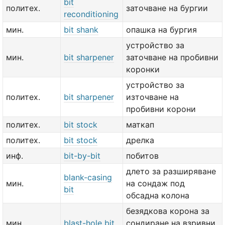
bit
политех.
заточване на бургии
reconditioning
мин.
bit shank
опашка на бургия
устройство за
мин.
bit sharpener
заточване на пробивни
коронки
устройство за
политех.
bit sharpener
източване на
пробивни корони
политех.
bit stock
маткап
политех.
bit stock
дрелка
инф.
bit-by-bit
побитов
длето за разширяване
blank-casing
мин.
на сондаж под
bit
обсадна колона
безядкова корона за
мин.
blast-hole bit
сондиране на взривни