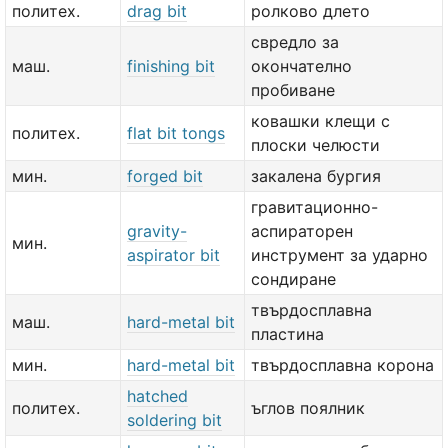
политех.
drag bit
ролково длето
свредло за
маш.
finishing bit
окончателно
пробиване
ковашки клещи с
политех.
flat bit tongs
плоски челюсти
мин.
forged bit
закалена бургия
гравитационно-
gravity-
аспираторен
мин.
aspirator bit
инструмент за ударно
сондиране
твърдосплавна
маш.
hard-metal bit
пластина
мин.
hard-metal bit
твърдосплавна корона
hatched
политех.
ъглов поялник
soldering bit