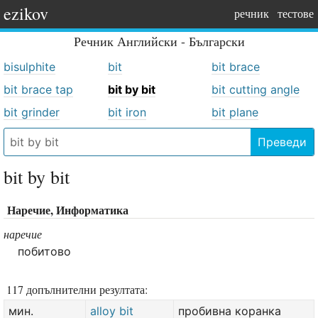
ezikov
речник
тестове
Речник
Английски - Български
bisulphite
bit
bit brace
bit brace tap
bit by bit
bit cutting angle
bit grinder
bit iron
bit plane
Преведи
bit by bit
Наречие, Информатика
наречие
побитово
117 допълнителни резултата:
мин.
alloy bit
пробивна коранка