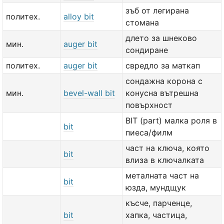
зъб от легирана
политех.
alloy bit
стомана
длето за шнеково
мин.
auger bit
сондиране
политех.
auger bit
свредло за маткап
сондажна корона с
мин.
bevel-wall bit
конусна вътрешна
повърхност
BIT (part) малка роля в
bit
пиеса/филм
част на ключа, която
bit
влиза в ключалката
металната част на
bit
юзда, мундщук
късче, парченце,
bit
хапка, частица,