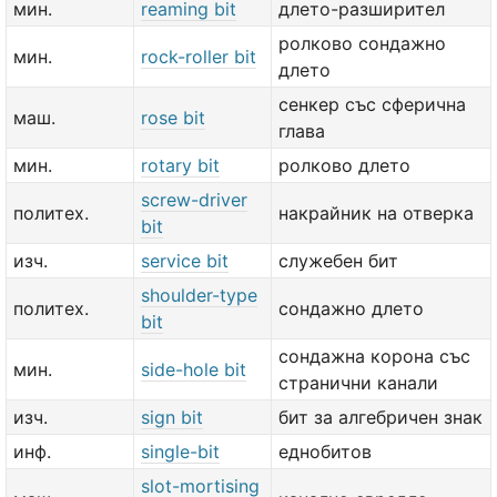
мин.
reaming bit
длето-разширител
ролково сондажно
мин.
rock-roller bit
длето
сенкер със сферична
маш.
rose bit
глава
мин.
rotary bit
ролково длето
screw-driver
политех.
накрайник на отверка
bit
изч.
service bit
служебен бит
shoulder-type
политех.
сондажно длето
bit
сондажна корона със
мин.
side-hole bit
странични канали
изч.
sign bit
бит за алгебричен знак
инф.
single-bit
еднобитов
slot-mortising