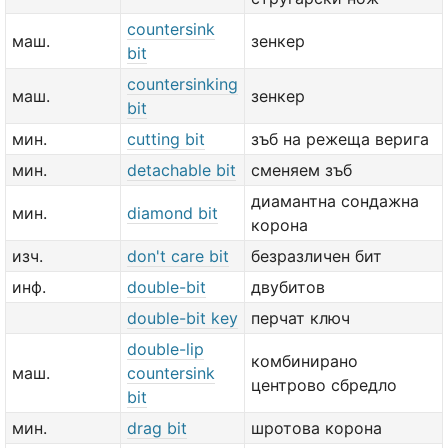
countersink
маш.
зенкер
bit
countersinking
маш.
зенкер
bit
мин.
cutting bit
зъб на режеща верига
мин.
detachable bit
сменяем зъб
диамантна сондажна
мин.
diamond bit
корона
изч.
don't care bit
безразличен бит
инф.
double-bit
двубитов
double-bit key
перчат ключ
double-lip
комбинирано
маш.
countersink
центрово сбредло
bit
мин.
drag bit
шротова корона