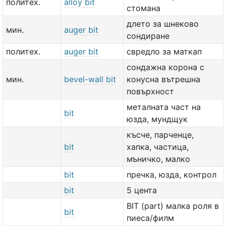
политех.
alloy bit
стомана
длето за шнеково
мин.
auger bit
сондиране
политех.
auger bit
свредло за маткап
сондажна корона с
мин.
bevel-wall bit
конусна вътрешна
повърхност
металната част на
bit
юзда, мундщук
късче, парченце,
bit
хапка, частица,
мъничко, малко
bit
пречка, юзда, контрол
bit
5 цента
BIT (part) малка роля в
bit
пиеса/филм