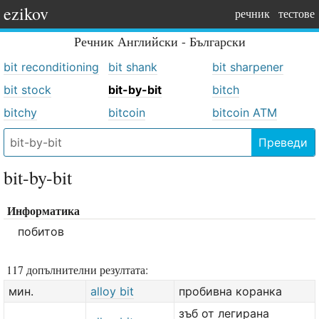
ezikov
речник
тестове
Речник
Английски - Български
bit reconditioning
bit shank
bit sharpener
bit stock
bit-by-bit
bitch
bitchy
bitcoin
bitcoin ATM
Преведи
bit-by-bit
Информатика
побитов
117 допълнителни резултата:
мин.
alloy bit
пробивна коранка
зъб от легирана