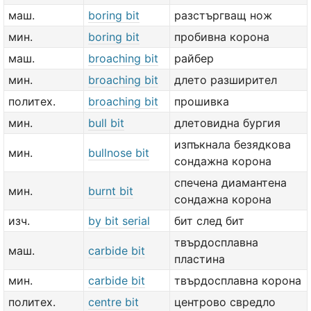
маш.
boring bit
разстъргващ нож
мин.
boring bit
пробивна корона
маш.
broaching bit
райбер
мин.
broaching bit
длето разширител
политех.
broaching bit
прошивка
мин.
bull bit
длетовидна бургия
изпъкнала безядкова
мин.
bullnose bit
сондажна корона
спечена диамантена
мин.
burnt bit
сондажна корона
изч.
by bit serial
бит след бит
твърдосплавна
маш.
carbide bit
пластина
мин.
carbide bit
твърдосплавна корона
политех.
centre bit
центрово свредло