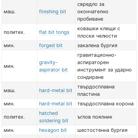
свредло за
маш.
finishing bit
окончателно
пробиване
ковашки клещи с
политех.
flat bit tongs
плоски челюсти
мин.
forged bit
закалена бургия
гравитационно-
gravity-
аспираторен
мин.
aspirator bit
инструмент за ударно
сондиране
твърдосплавна
маш.
hard-metal bit
пластина
мин.
hard-metal bit
твърдосплавна корона
hatched
политех.
ъглов поялник
soldering bit
мин.
hexagon bit
шестостенна бургия