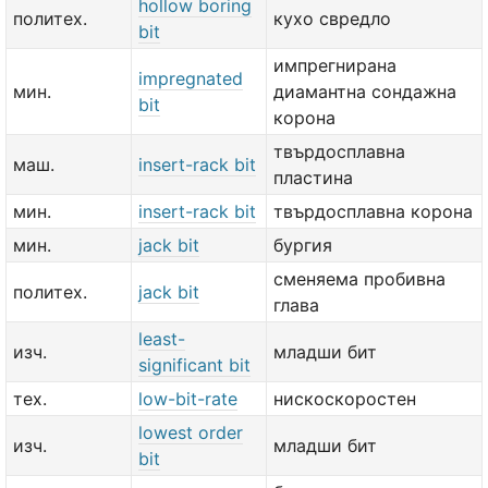
hollow boring
политех.
кухо свредло
bit
импрегнирана
impregnated
мин.
диамантна сондажна
bit
корона
твърдосплавна
маш.
insert-rack bit
пластина
мин.
insert-rack bit
твърдосплавна корона
мин.
jack bit
бургия
сменяема пробивна
политех.
jack bit
глава
least-
изч.
младши бит
significant bit
тех.
low-bit-rate
нискоскоростен
lowest order
изч.
младши бит
bit