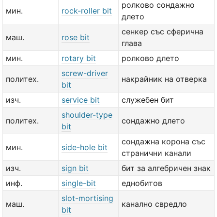
ролково сондажно
мин.
rock-roller bit
длето
сенкер със сферична
маш.
rose bit
глава
мин.
rotary bit
ролково длето
screw-driver
политех.
накрайник на отверка
bit
изч.
service bit
служебен бит
shoulder-type
политех.
сондажно длето
bit
сондажна корона със
мин.
side-hole bit
странични канали
изч.
sign bit
бит за алгебричен знак
инф.
single-bit
еднобитов
slot-mortising
маш.
канално свредло
bit