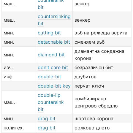
countersink
маш.
зенкер
bit
countersinking
маш.
зенкер
bit
мин.
cutting bit
зъб на режеща верига
мин.
detachable bit
сменяем зъб
диамантна сондажна
мин.
diamond bit
корона
изч.
don't care bit
безразличен бит
инф.
double-bit
двубитов
double-bit key
перчат ключ
double-lip
комбинирано
маш.
countersink
центрово сбредло
bit
мин.
drag bit
шротова корона
политех.
drag bit
ролково длето