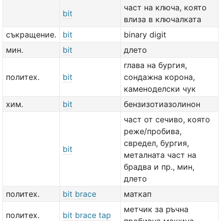
част на ключа, която
bit
влиза в ключалката
съкращение.
bit
binary digit
мин.
bit
длето
глава на бургия,
политех.
bit
сондажна корона,
каменоделски чук
хим.
bit
бензизотиазолинон
част от сечиво, която
реже/пробива,
свредел, бургия,
bit
металната част на
брадва и пр., мин,
длето
политех.
bit brace
маткап
метчик за ръчна
политех.
bit brace tap