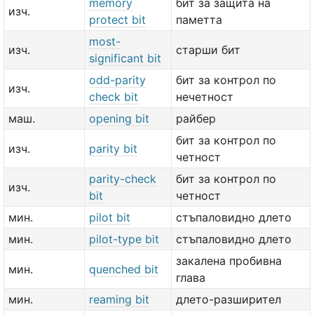
memory
бит за защита на
изч.
protect bit
паметта
most-
изч.
старши бит
significant bit
odd-parity
бит за контрол по
изч.
check bit
нечетност
маш.
opening bit
райбер
бит за контрол по
изч.
parity bit
четност
parity-check
бит за контрол по
изч.
bit
четност
мин.
pilot bit
стъпаловидно длето
мин.
pilot-type bit
стъпаловидно длето
закалена пробивна
мин.
quenched bit
глава
мин.
reaming bit
длето-разширител