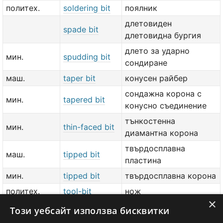
политех.
soldering bit
поялник
длетовиден
spade bit
длетовидна бургия
длето за ударно
мин.
spudding bit
сондиране
маш.
taper bit
конусен райбер
сондажна корона с
мин.
tapered bit
конусно съединение
тънкостенна
мин.
thin-faced bit
диамантна корона
твърдосплавна
маш.
tipped bit
пластина
мин.
tipped bit
твърдосплавна корона
политех.
tool-bit
нож
×
маш.
tool-holder bit
стругарски нож
Този уебсайт използва бисквитки
политех.
twist bit
спирално свредло