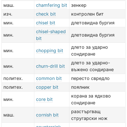
маш.
chamfering bit
зенкер
изч.
check bit
контролен бит
мин.
chisel bit
длетовидна бургия
chisel-shaped
мин.
длетовидна бургия
bit
длето за ударно
мин.
chopping bit
сондиране
длето за ударно-
мин.
churn-drill bit
въжено сондиране
политех.
common bit
пересто свредло
политех.
copper bit
поялник
корана за ядково
мин.
core bit
сондиране
разстъргващ
маш.
cornish bit
стругарски нож