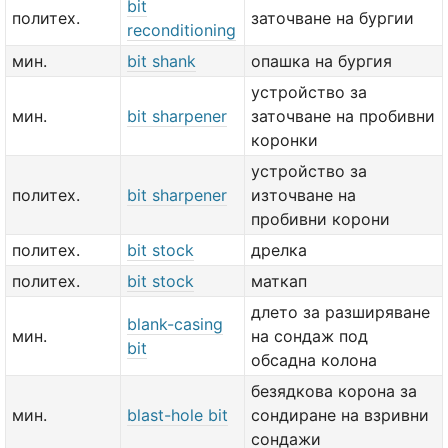
bit
политех.
заточване на бургии
reconditioning
мин.
bit shank
опашка на бургия
устройство за
мин.
bit sharpener
заточване на пробивни
коронки
устройство за
политех.
bit sharpener
източване на
пробивни корони
политех.
bit stock
дрелка
политех.
bit stock
маткап
длето за разширяване
blank-casing
мин.
на сондаж под
bit
обсадна колона
безядкова корона за
мин.
blast-hole bit
сондиране на взривни
сондажи