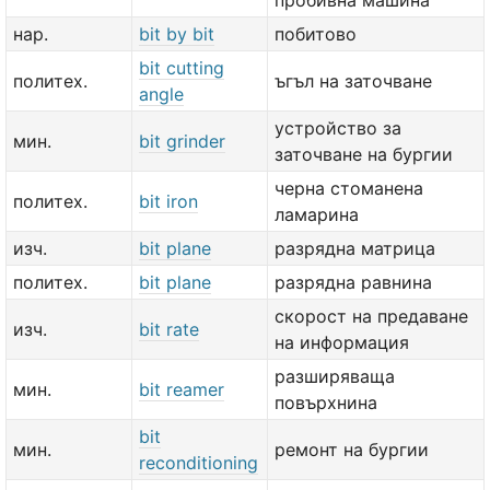
пробивна машина
нар.
bit by bit
побитово
bit cutting
политех.
ъгъл на заточване
angle
устройство за
мин.
bit grinder
заточване на бургии
черна стоманена
политех.
bit iron
ламарина
изч.
bit plane
разрядна матрица
политех.
bit plane
разрядна равнина
скорост на предаване
изч.
bit rate
на информация
разширяваща
мин.
bit reamer
повърхнина
bit
мин.
ремонт на бургии
reconditioning