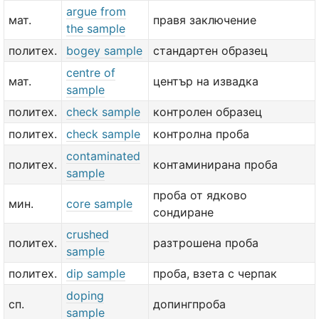
argue from
мат.
правя заключение
the sample
политех.
bogey sample
стандартен образец
centre of
мат.
център на извадка
sample
политех.
check sample
контролен образец
политех.
check sample
контролна проба
contaminated
политех.
контаминирана проба
sample
проба от ядково
мин.
core sample
сондиране
crushed
политех.
разтрошена проба
sample
политех.
dip sample
проба, взета с черпак
doping
сп.
допингпроба
sample