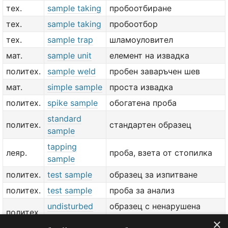
тех.
sample taking
пробоотбиране
тех.
sample taking
пробоотбор
тех.
sample trap
шламоуловител
мат.
sample unit
елемент на извадка
политех.
sample weld
пробен заваръчен шев
мат.
simple sample
проста извадка
политех.
spike sample
обогатена проба
standard
политех.
стандартен образец
sample
tapping
леяр.
проба, взета от стопилка
sample
политех.
test sample
образец за изпитване
политех.
test sample
проба за анализ
undisturbed
образец с ненарушена
политех.
sample
структура
×