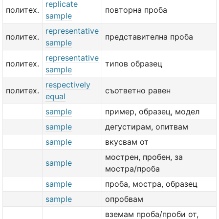
replicate
политех.
повторна проба
sample
representative
политех.
представителна проба
sample
representative
политех.
типов образец
sample
respectively
политех.
съответно равен
equal
sample
пример, образец, модел
sample
дегустирам, опитвам
sample
вкусвам от
мострен, пробен, за
sample
мостра/проба
sample
проба, мостра, образец
sample
опробвам
вземам проба/проби от,