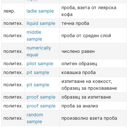
проба, взета от леярска
леяр.
ladle sample
кофа
политех.
liquid sample
течна проба
middle
политех.
проба от среден слой
sample
numerically
политех.
числено равен
equal
политех.
pilot sample
опитен образец
политех.
pit sample
ковашка проба
изпитване на ковкост,
политех.
pit sample
образец за проковаване
политех.
proof sample
образец за изпитване
политех.
proof sample
проба за анализ
random
политех.
произволно взета проба
sample