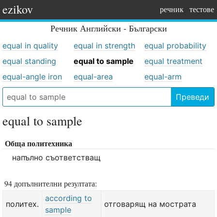
ezikov
речник
тестове
Речник
Английски - Български
equal in quality
equal in strength
equal probability
equal standing
equal to sample
equal treatment
equal-angle iron
equal-area
equal-arm
Преведи
equal to sample
Обща политехника
напълно съответстващ
94 допълнителни резултата:
according to
политех.
отговарящ на мострата
sample