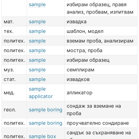
sample
избирам образец, правя
анализ, пробвам, изпитвам
мат.
sample
извадка
тех.
sample
шаблон, модел
политех.
sample
вземам проба, анализирам
политех.
sample
мостра, проба
политех.
sample
избирам образец
муз.
sample
семплирам
стат.
sample
извадков
sample
мед.
апликатор
applicator
сондаж за вземане на
геол.
sample boring
проба
политех.
sample boring
проучвателно сондиране
сандък за съхраняване на
политех.
sample box