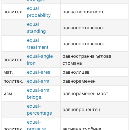
equal
политех.
равна вероятност
probability
equal
равнопоставеност
standing
equal
равнопоставеност
treatment
equal-angle
равностранна ъглова
политех.
iron
стомана
мат.
equal-area
равнолицев
политех.
equal-arm
равнораменен
equal-arm
изм.
равнораменен мост
bridge
equal-
равнопроцентен
percentage
equal-
политех.
pressure
активна турбина