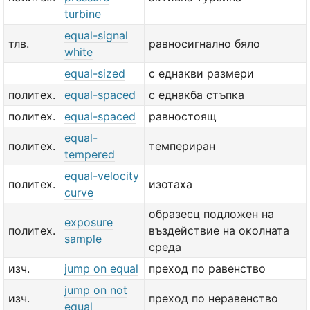
turbine
equal-signal
тлв.
равносигнално бяло
white
equal-sized
с еднакви размери
политех.
equal-spaced
с еднакба стъпка
политех.
equal-spaced
равностоящ
equal-
политех.
темпериран
tempered
equal-velocity
политех.
изотаха
curve
образесц подложен на
exposure
политех.
въздействие на околната
sample
среда
изч.
jump on equal
преход по равенство
jump on not
изч.
преход по неравенство
equal