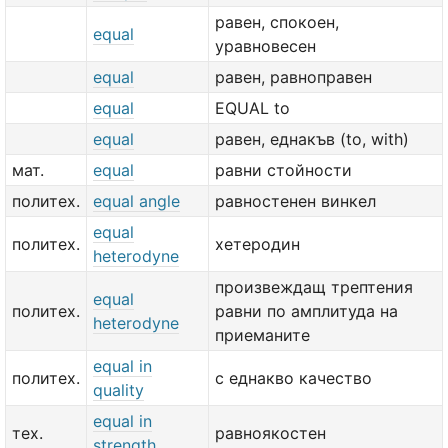
равен, спокоен,
equal
уравновесен
equal
равен, равноправен
equal
EQUAL to
equal
равен, еднакъв (to, with)
мат.
equal
равни стойности
политех.
equal angle
равностенен винкел
equal
политех.
хетеродин
heterodyne
произвеждащ трептения
equal
политех.
равни по амплитуда на
heterodyne
приеманите
equal in
политех.
с еднакво качество
quality
equal in
тех.
равноякостен
strength