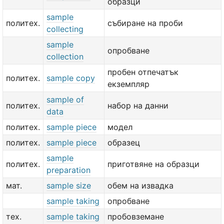
образци
sample
политех.
събиране на проби
collecting
sample
опробване
collection
пробен отпечатък
политех.
sample copy
екземпляр
sample of
политех.
набор на данни
data
политех.
sample piece
модел
политех.
sample piece
образец
sample
политех.
приготвяне на образци
preparation
мат.
sample size
обем на извадка
sample taking
опробване
тех.
sample taking
пробовземане