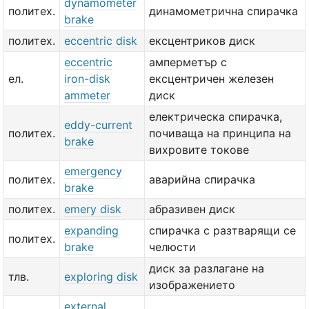
dynamometer
политех.
динамометрична спирачка
brake
политех.
eccentric disk
ексцентриков диск
eccentric
амперметър с
ел.
iron-disk
ексцентричен железен
ammeter
диск
електрическа спирачка,
eddy-current
политех.
почиваща на принципа на
brake
вихровите токове
emergency
политех.
аварийна спирачка
brake
политех.
emery disk
абразивен диск
expanding
спирачка с разтварящи се
политех.
brake
челюсти
диск за разлагане на
тлв.
exploring disk
изображението
external