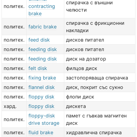
спирачка с външни
политех.
contracting
челюсти
brake
спирачка с фрикционни
политех.
fabric brake
накладки
политех.
feed disk
дисков питател
политех.
feeding disk
дисков питател
политех.
feeding disk
диск на дозатор
политех.
felt disk
филцов диск
политех.
fixing brake
застопоряваща спирачка
политех.
flannel disk
диск, покрит със сукно
политех.
floppy disk
флопи диск
хард.
floppy disk
дискета
floppy-disk
памет с гъвкав магнитен
политех.
drive storage
диск
политех.
fluid brake
хидравлична спирачка