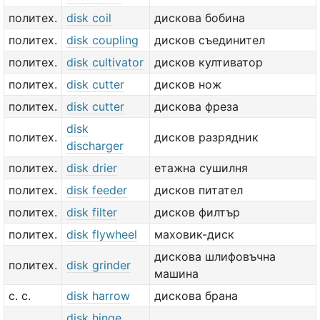
политех.
disk coil
дискова бобина
политех.
disk coupling
дисков съединител
политех.
disk cultivator
дисков култиватор
политех.
disk cutter
дисков нож
политех.
disk cutter
дискова фреза
disk
политех.
дисков разрядник
discharger
политех.
disk drier
етажна сушилня
политех.
disk feeder
дисков питател
политех.
disk filter
дисков филтър
политех.
disk flywheel
маховик-диск
дискова шлифовъчна
политех.
disk grinder
машина
с. с.
disk harrow
дискова брана
disk hinge