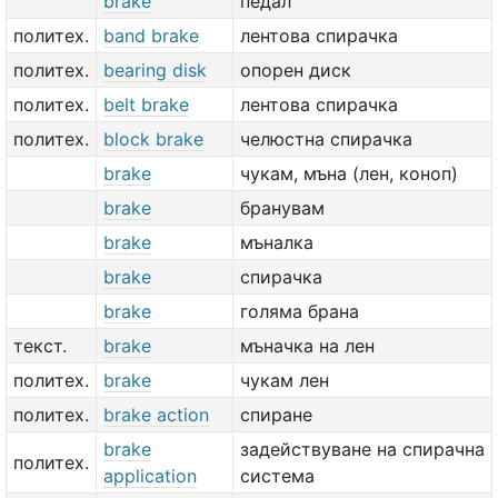
brake
педал
политех.
band brake
лентова спирачка
политех.
bearing disk
опорен диск
политех.
belt brake
лентова спирачка
политех.
block brake
челюстна спирачка
brake
чукам, мъна (лен, коноп)
brake
бранувам
brake
мъналка
brake
спирачка
brake
голяма брана
текст.
brake
мъначка на лен
политех.
brake
чукам лен
политех.
brake action
спиране
brake
задействуване на спирачна
политех.
application
система