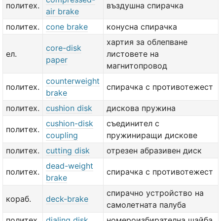
политех.
въздушна спирачка
air brake
политех.
cone brake
конусна спирачка
хартия за облепване
core-disk
ел.
листовете на
paper
магнитопровод
counterweight
политех.
спирачка с противотежест
brake
политех.
cushion disk
дискова пружина
cushion-disk
съединител с
политех.
coupling
пружиниращи дискове
политех.
cutting disk
отрезен абразивен диск
dead-weight
политех.
спирачка с противотежест
brake
спирачно устройство на
кораб.
deck-brake
самолетната палуба
политех.
dialing disk
номероизбирателна шайба