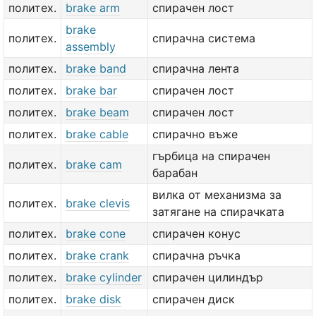
политех.
brake arm
спирачен лост
brake
политех.
спирачна система
assembly
политех.
brake band
спирачна лента
политех.
brake bar
спирачен лост
политех.
brake beam
спирачен лост
политех.
brake cable
спирачно въже
гърбица на спирачен
политех.
brake cam
барабан
вилка от механизма за
политех.
brake clevis
затягане на спирачката
политех.
brake cone
спирачен конус
политех.
brake crank
спирачна ръчка
политех.
brake cylinder
спирачен цилиндър
политех.
brake disk
спирачен диск