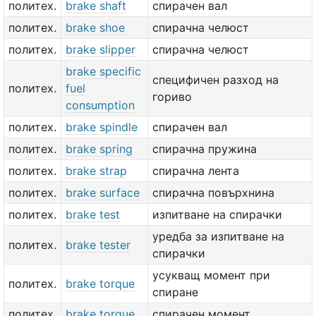
политех.
brake shaft
спирачен вал
политех.
brake shoe
спирачна челюст
политех.
brake slipper
спирачна челюст
brake specific
специфичен разход на
политех.
fuel
гориво
consumption
политех.
brake spindle
спирачен вал
политех.
brake spring
спирачна пружина
политех.
brake strap
спирачна лента
политех.
brake surface
спирачна повърхнина
политех.
brake test
изпитване на спирачки
уредба за изпитване на
политех.
brake tester
спирачки
усукващ момент при
политех.
brake torque
спиране
политех.
brake torque
спирачен момент