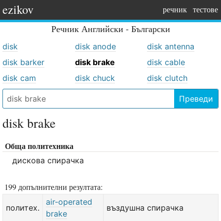
ezikov
речник
тестове
Речник
Английски - Български
disk
disk anode
disk antenna
disk barker
disk brake
disk cable
disk cam
disk chuck
disk clutch
Преведи
disk brake
Обща политехника
дискова спирачка
199 допълнителни резултата:
air-operated
политех.
въздушна спирачка
brake