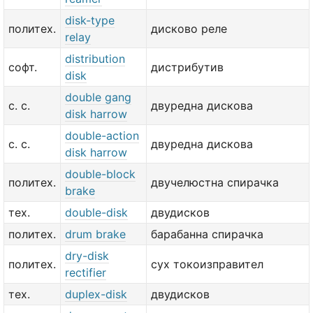
disk-type
политех.
дисково реле
relay
distribution
софт.
дистрибутив
disk
double gang
с. с.
двуредна дискова
disk harrow
double-action
с. с.
двуредна дискова
disk harrow
double-block
политех.
двучелюстна спирачка
brake
тех.
double-disk
двудисков
политех.
drum brake
барабанна спирачка
dry-disk
политех.
сух токоизправител
rectifier
тех.
duplex-disk
двудисков