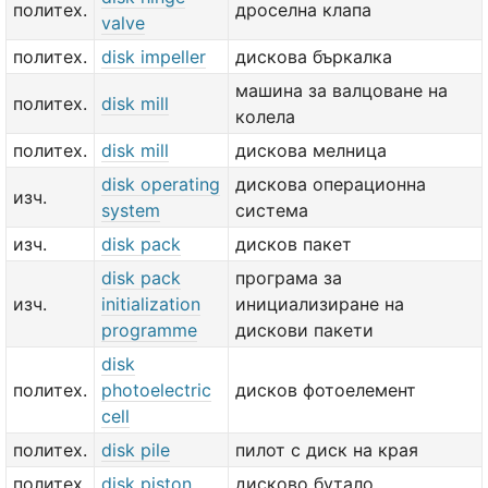
политех.
дроселна клапа
valve
политех.
disk impeller
дискова бъркалка
машина за валцоване на
политех.
disk mill
колела
политех.
disk mill
дискова мелница
disk operating
дискова операционна
изч.
system
система
изч.
disk pack
дисков пакет
disk pack
програма за
изч.
initialization
инициализиране на
programme
дискови пакети
disk
политех.
photoelectric
дисков фотоелемент
cell
политех.
disk pile
пилот с диск на края
политех.
disk piston
дисково бутало