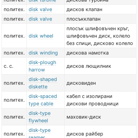
политех.
disk valve
дисков клапан
политех.
disk valve
плосъкклапан
плосък шлифовъчен кръг,
политех.
disk wheel
шлифовъчен диск, колело
без спици, дисково колело
политех.
disk winding
дискова намотка
disk-plough
с. с.
дисков лющилник
harrow
disk-shaped
политех.
дисковиден
diskette
disk-spaced
кабел с изолирани
политех.
type cable
дискови проводници
disk-type
политех.
маховик-диск
flywheel
disk-type
политех.
дисков райбер
reamer