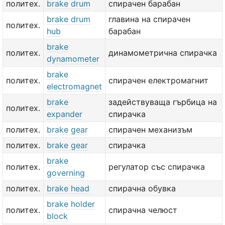
политех.
brake drum
спирачен барабан
brake drum
главина на спирачен
политех.
hub
барабан
brake
политех.
динамометрична спирачка
dynamometer
brake
политех.
спирачен електромагнит
electromagnet
brake
задействуваща гърбица на
политех.
expander
спирачка
политех.
brake gear
спирачен механизъм
политех.
brake gear
спирачка
brake
политех.
регулатор със спирачка
governing
политех.
brake head
спирачна обувка
brake holder
политех.
спирачна челюст
block