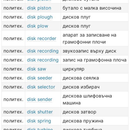
политех.
disk piston
бутало с малка височина
политех.
disk plough
дисков плуг
политех.
disk plow
дисков плуг
апарат за записване на
политех.
disk recorder
грамофонни плочи
политех.
disk recording
звукозапис върху диск
политех.
disk recording
запис на грамофонна плоча
политех.
disk saw
циркуляр
политех.
disk seeder
дискова сеялка
политех.
disk selector
дисков избирач
дискова шлифовъчна
политех.
disk sender
машина
политех.
disk shutter
дисков затвор
политех.
disk spring
дискова пружина
политех.
disk turbine
дискова турбина