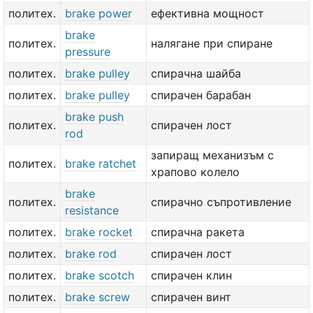
политех.
brake power
ефективна мощност
brake
политех.
налягане при спиране
pressure
политех.
brake pulley
спирачна шайба
политех.
brake pulley
спирачен барабан
brake push
политех.
спирачен лост
rod
запиращ механизъм с
политех.
brake ratchet
храпово колело
brake
политех.
спирачно съпротивление
resistance
политех.
brake rocket
спирачна ракета
политех.
brake rod
спирачен лост
политех.
brake scotch
спирачен клин
политех.
brake screw
спирачен винт