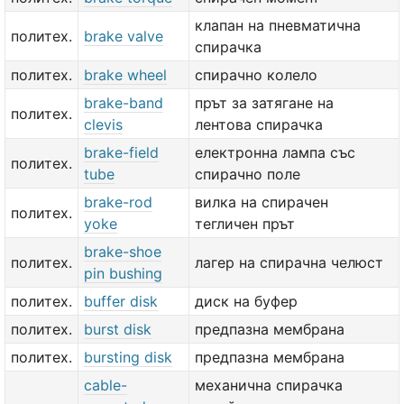
клапан на пневматична
политех.
brake valve
спирачка
политех.
brake wheel
спирачно колело
brake-band
прът за затягане на
политех.
clevis
лентова спирачка
brake-field
електронна лампа със
политех.
tube
спирачно поле
brake-rod
вилка на спирачен
политех.
yoke
тегличен прът
brake-shoe
политех.
лагер на спирачна челюст
pin bushing
политех.
buffer disk
диск на буфер
политех.
burst disk
предпазна мембрана
политех.
bursting disk
предпазна мембрана
cable-
механична спирачка