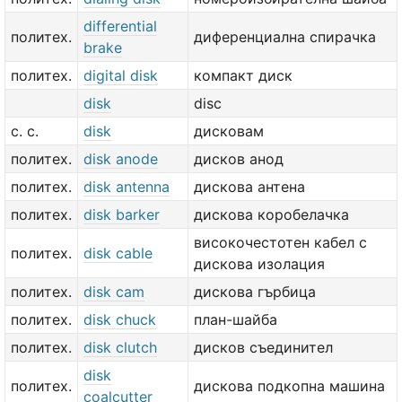
differential
политех.
диференциална спирачка
brake
политех.
digital disk
компакт диск
disk
disc
с. с.
disk
дисковам
политех.
disk anode
дисков анод
политех.
disk antenna
дискова антена
политех.
disk barker
дискова коробелачка
високочестотен кабел с
политех.
disk cable
дискова изолация
политех.
disk cam
дискова гърбица
политех.
disk chuck
план-шайба
политех.
disk clutch
дисков съединител
disk
политех.
дискова подкопна машина
coalcutter