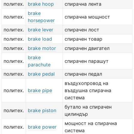
политех.
brake hoop
спирачна лента
brake
политех.
спирачна мощност
horsepower
политех.
brake lever
спирачен лост
политех.
brake load
спирачен товар
политех.
brake motor
спирачен двигател
brake
политех.
спирачен парашут
parachute
политех.
brake pedal
спирачен педал
въздухопровод на
политех.
brake pipe
въздушна спирачна
система
бутало на спирачен
политех.
brake piston
цилиндър
мощност на спирачна
политех.
brake power
система