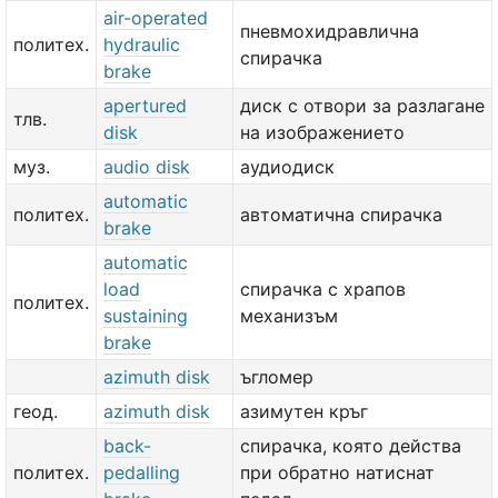
air-operated
пневмохидравлична
политех.
hydraulic
спирачка
brake
apertured
диск с отвори за разлагане
тлв.
disk
на изображението
муз.
audio disk
аудиодиск
automatic
политех.
автоматична спирачка
brake
automatic
load
спирачка с храпов
политех.
sustaining
механизъм
brake
azimuth disk
ъгломер
геод.
azimuth disk
азимутен кръг
back-
спирачка, която действа
политех.
pedalling
при обратно натиснат