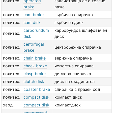
политех.
operated
задействаща се с телено
brake
важе
политех.
cam brake
гърбична спирачка
политех.
cam disk
гърбичен диск
carborundum
карборундов шлифовъчен
политех.
disk
диск
centrifugal
политех.
центробежна спирачка
brake
политех.
chain brake
верижна спирачка
политех.
cheek brake
челюстна спирачка
политех.
clasp brake
дискова спирачка
политех.
clutch disk
диск на съединител
политех.
coaster brake
спирачка с празен ход
политех.
compact disk
компакт диск
хард.
compact disk
компактдиск
compressed-