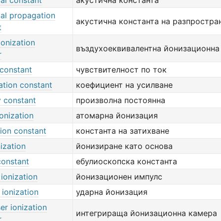
al constant
акустична константа
cal propagation
акустична константа на разпростра
t
 ionization
въздухоеквивалентна йонизационна
r
constant
чувствителност по ток
ation constant
коефициент на усилване
y constant
произволна постоянна
onization
атомарна йонизация
ion constant
константа на затихване
ization
йонизиране като основа
constant
ебулиоскопска константа
 ionization
йонизационен импулс
n ionization
ударна йонизация
er ionization
интегрираща йонизационна камера
r