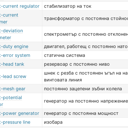
-current regulator
стабилизатор на ток
t-current
трансформатор с постоянна стойнос
rmer
t-deviation
спектрометър с постоянно отклоне
meter
t-duty engine
двигател, работещ с постоянно нат
t-error system
статична система
t-head tank
резервоар с постоянно ниво
шнек с резба с постоянен ъгъл на н
t-lead screw
винтовата линия
t-mesh gear
постоянно зацепени зъбни колела
-potential
генератор на постоянно напрежение
or
t-power generator
генератор с постоянна мощност
-pressure line
изобара