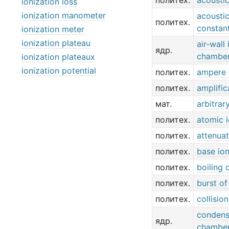
политех.
acoustic
ionization loss
ionization manometer
acousti
политех.
constan
ionization meter
ionization plateau
air-wall
ядр.
chambe
ionization plateaux
ionization potential
политех.
ampere 
политех.
amplific
мат.
arbitrar
политех.
atomic i
политех.
attenuat
политех.
base ion
политех.
boiling 
политех.
burst of
политех.
collisio
condens
ядр.
chambe