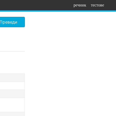
речник
тестове
Преведи