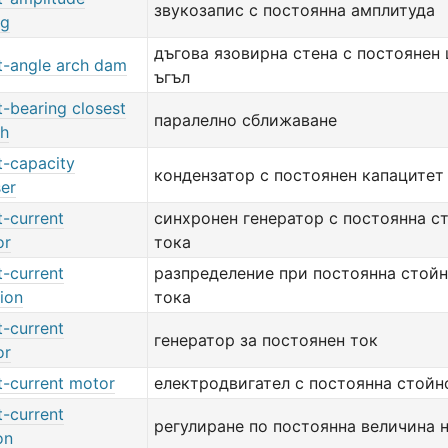
звукозапис с постоянна амплитуда
ng
дъгова язовирна стена с постоянен
t-angle arch dam
ъгъл
-bearing closest
паралелно сближаване
h
t-capacity
кондензатор с постоянен капацитет
er
t-current
синхронен генератор с постоянна с
or
тока
t-current
разпределение при постоянна стойн
tion
тока
t-current
генератор за постоянен ток
or
t-current motor
електродвигател с постоянна стойн
t-current
регулиране по постоянна величина 
on