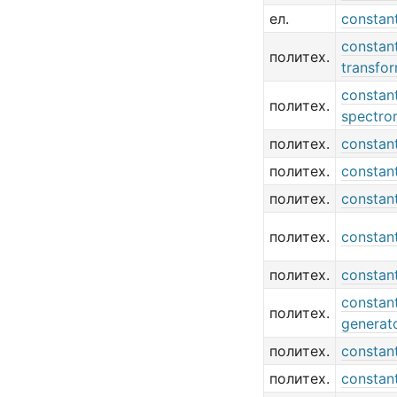
ел.
constant
constan
политех.
transfo
constan
политех.
spectro
политех.
constan
политех.
constan
политех.
constan
политех.
constan
политех.
constan
constant
политех.
generat
политех.
constan
политех.
constant