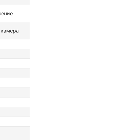
нение
 камера