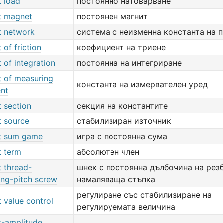
t load
постоянно натоварване
t magnet
постоянен магнит
t network
система с неизменна константа на 
 of friction
коефициент на триене
 of integration
постоянна на интегриране
t of measuring
константа на измервателен уред
ent
 section
секция на константите
t source
стабилизиран източник
t sum game
игра с постоянна сума
t term
абсолютен член
t thread-
шнек с постоянна дълбочина на резб
ing-pitch screw
намаляваща стъпка
регулиране със стабилизиране на
 value control
регулируемата величина
t-amplitude