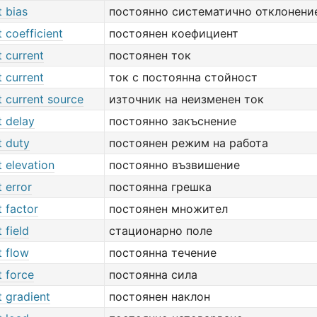
 bias
постоянно систематично отклонени
 coefficient
постоянен коефициент
 current
постоянен ток
 current
ток с постоянна стойност
 current source
източник на неизменен ток
t delay
постоянно закъснение
t duty
постоянен режим на работа
 elevation
постоянно възвишение
 error
постоянна грешка
 factor
постоянен множител
 field
стационарно поле
t flow
постоянна течение
t force
постоянна сила
t gradient
постоянен наклон