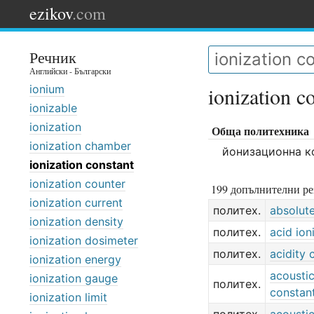
ezikov
.com
Речник
Английски - Български
ionium
ionization c
ionizable
ionization
Обща политехника
ionization chamber
йонизационна к
ionization constant
ionization counter
199 допълнителни ре
ionization current
политех.
absolut
ionization density
политех.
acid ion
ionization dosimeter
политех.
acidity 
ionization energy
acoustic
ionization gauge
политех.
constan
ionization limit