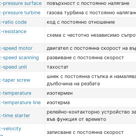
t-pressure surface
повърхност с постоянно налягане
-pressure turbine
газова турбина с постоянно наляган
t-ratio code
код с постоянно отношение
t-resistance
схема с честотно независимо съпр
t-speed motor
двигател с постоянна скорост на въ
t-speed scanning
развиване с постоянна скорост
t-speed unit
тахостат
шнек с постоянна стъпка и намаляв
t-taper screw
дълбочина на резбата
t-temperature
изотермен
t-temperature line
изотерма
релейно-контакторно устройство за
-time starter
във функция от времето
-velocity
записване с постоянна скорост
ng