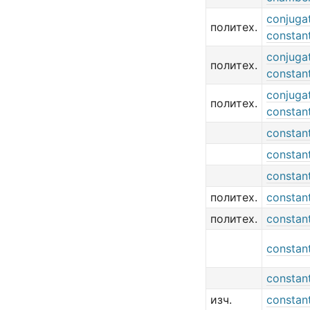
conjuga
политех.
constan
conjuga
политех.
constan
conjuga
политех.
constan
constan
constan
constan
политех.
constan
политех.
constan
constan
constan
изч.
constan