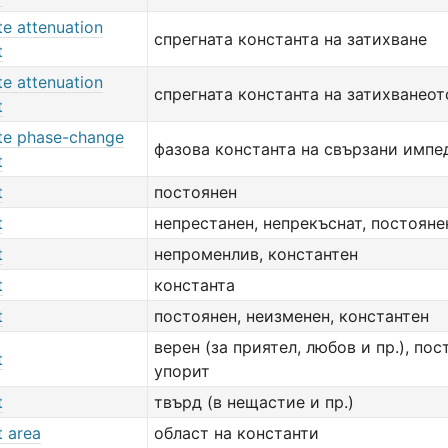
te attenuation
спрегната константа на затихване
t
te attenuation
спрегната константа на затихванеот
t
te phase-change
фазова константа на свързани импе
t
t
постоянен
t
непрестанен, непрекъснат, постояне
t
непроменлив, константен
t
константа
t
постоянен, неизменен, константен
верен (за приятел, любов и пр.), пос
t
упорит
t
твърд (в нещастие и пр.)
t area
област на константи