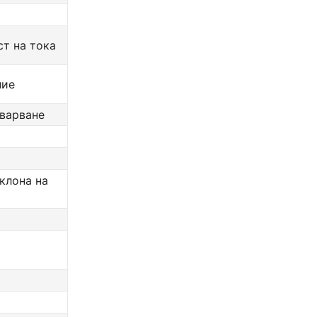
т на тока
ние
оварване
аклона на