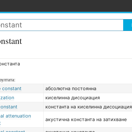
onstant
онстанта
зултата:
e constant
абсолютна постоянна
ization
киселинна дисоциация
constant
константа на киселинна дисоциация
al attenuation
акустична константа на затихване
t