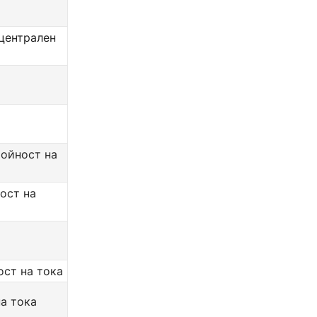
 централен
тойност на
ост на
ост на тока
на тока