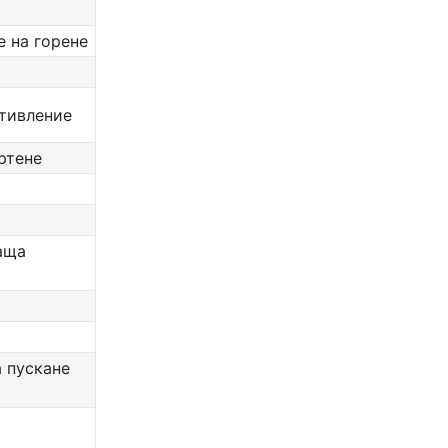
е на горене
отивление
ртене
аща
 пускане