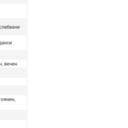
слабване
данси
н, вечен
тоянен,