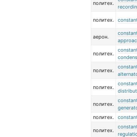
политех.
recordi
политех.
constan
constant
аерон.
approac
constan
политех.
condens
constan
политех.
alternat
constan
политех.
distribu
constan
политех.
generat
политех.
constan
constan
политех.
regulati