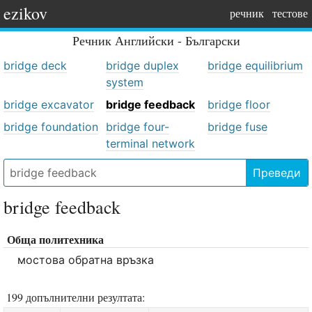
ezikov
речник
тестове
Речник
Английски - Български
bridge deck
bridge duplex
bridge equilibrium
system
bridge excavator
bridge feedback
bridge floor
bridge foundation
bridge four-
bridge fuse
terminal network
Преведи
bridge feedback
Обща политехника
мостова обратна връзка
199 допълнителни резултата: