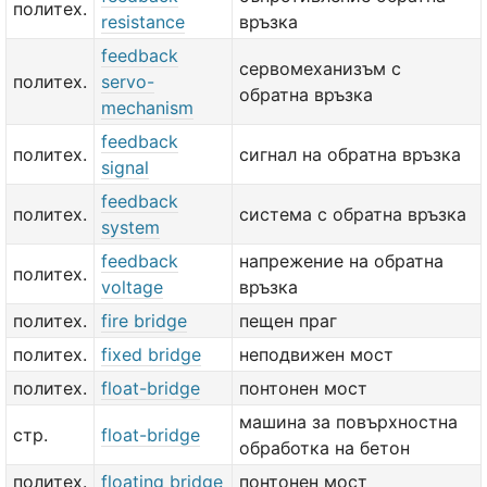
политех.
resistance
връзка
feedback
сервомеханизъм с
политех.
servo-
обратна връзка
mechanism
feedback
политех.
сигнал на обратна връзка
signal
feedback
политех.
система с обратна връзка
system
feedback
напрежение на обратна
политех.
voltage
връзка
политех.
fire bridge
пещен праг
политех.
fixed bridge
неподвижен мост
политех.
float-bridge
понтонен мост
машина за повърхностна
стр.
float-bridge
обработка на бетон
политех.
floating bridge
понтонен мост