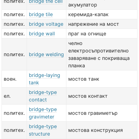
политех.
bridge the cell
акумулатор
политех.
bridge tile
керемида-капак
политех.
bridge voltage
напрежение на мост
политех.
bridge wall
праг на огнище
челно
електросъпротивително
политех.
bridge welding
заваряване с покриваща
планка
bridge-laying
воен.
мостов танк
tank
bridge-type
ел.
мостов контакт
contact
bridge-type
политех.
мостов гравиметър
gravimeter
bridge-type
политех.
мостова конструкция
structure