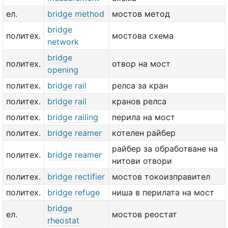
ел.
bridge method
мостов метод
bridge
политех.
мостова схема
network
bridge
политех.
отвор на мост
opening
политех.
bridge rail
релса за кран
политех.
bridge rail
кранов релса
политех.
bridge railing
перила на мост
политех.
bridge reamer
котелен райбер
райбер за обработване на
политех.
bridge reamer
нитови отвори
политех.
bridge rectifier
мостов токоизправител
политех.
bridge refuge
ниша в перилата на мост
bridge
ел.
мостов реостат
rheostat