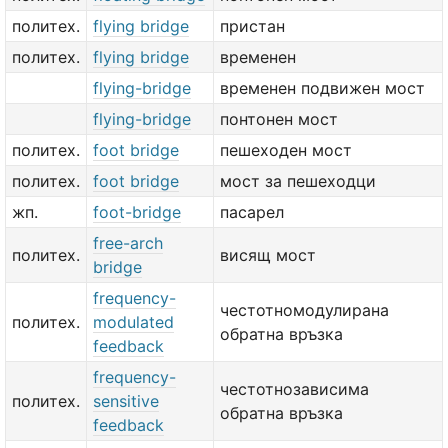
политех.
flying bridge
пристан
политех.
flying bridge
временен
flying-bridge
временен подвижен мост
flying-bridge
понтонен мост
политех.
foot bridge
пешеходен мост
политех.
foot bridge
мост за пешеходци
жп.
foot-bridge
пасарел
free-arch
политех.
висящ мост
bridge
frequency-
честотномодулирана
политех.
modulated
обратна връзка
feedback
frequency-
честотнозависима
политех.
sensitive
обратна връзка
feedback