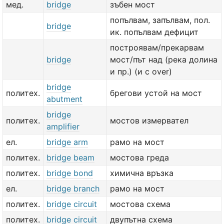
мед.
bridge
зъбен мост
попълвам, запълвам, пол.
bridge
ик. попълвам дефицит
построявам/прекарвам
bridge
мост/път над (река долина
и пр.) (и с over)
bridge
политех.
брегови устой на мост
abutment
bridge
политех.
мостов измервател
amplifier
ел.
bridge arm
рамо на мост
политех.
bridge beam
мостова греда
политех.
bridge bond
химична връзка
ел.
bridge branch
рамо на мост
политех.
bridge circuit
мостова схема
политех.
bridge circuit
двупътна схема