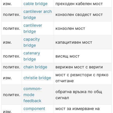
изм.
cable bridge
преходен кабелен мост
cantilever arch
политех.
конзолен сводест мост
bridge
cantilever
политех.
конзолен мост
bridge
capacity
изм.
капацитивен мост
bridge
catenary
политех.
висящ мост
bridge
политех.
chain bridge
верижен мост с вериги
мост с резистори с пряко
изм.
christie bridge
отчитане
common-
обратна връзка по общ
политех.
mode
сигнал
feedback
component
мост за измерване на
изм.