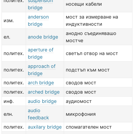
политех.
suspension
носещи кабели
bridge
anderson
мост за измерване на
изм.
bridge
индуктивности
анодно съединявашо
ел.
anode bridge
мостче
aperture of
политех.
светъл отвор на мост
bridge
approach of
политех.
подстъп към мост
bridge
политех.
arch bridge
сводов мост
политех.
arched bridge
сводов мост
инф.
audio bridge
аудиомост
audio
елн.
микрофония
feedback
политех.
auxilary bridge
спомагателен мост