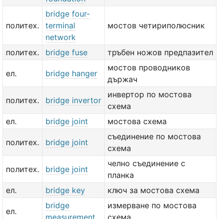
bridge four-
политех.
terminal
мостов четириполюсник
network
политех.
bridge fuse
тръбен ножов предпазител
мостов проводников
ел.
bridge hanger
държач
инвертор по мостова
политех.
bridge invertor
схема
ел.
bridge joint
мостова схема
съединение по мостова
политех.
bridge joint
схема
челно съединение с
политех.
bridge joint
планка
ел.
bridge key
ключ за мостова схема
bridge
измерване по мостова
ел.
measurement
схема