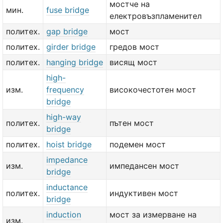
мостче на
мин.
fuse bridge
електровъзпламенител
политех.
gap bridge
мост
политех.
girder bridge
гредов мост
политех.
hanging bridge
висящ мост
high-
изм.
frequency
високочестотен мост
bridge
high-way
политех.
пътен мост
bridge
политех.
hoist bridge
подемен мост
impedance
изм.
импедансен мост
bridge
inductance
политех.
индуктивен мост
bridge
induction
мост за измерване на
изм.