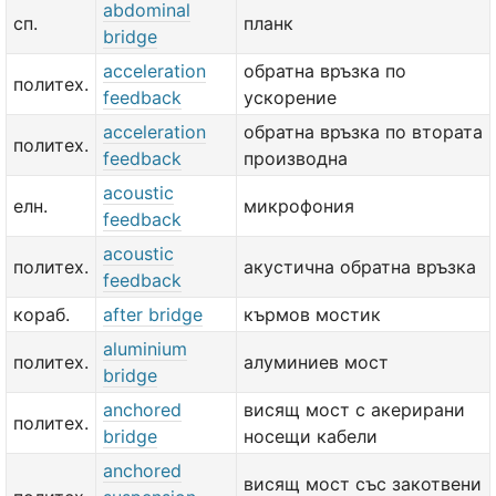
abdominal
сп.
планк
bridge
acceleration
обратна връзка по
политех.
feedback
ускорение
acceleration
обратна връзка по втората
политех.
feedback
производна
acoustic
елн.
микрофония
feedback
acoustic
политех.
акустична обратна връзка
feedback
кораб.
after bridge
кърмов мостик
aluminium
политех.
алуминиев мост
bridge
anchored
висящ мост с акерирани
политех.
bridge
носещи кабели
anchored
висящ мост със закотвени