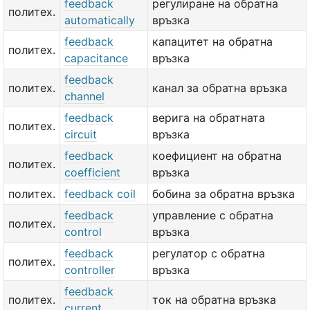
feedback
регулиране на обратна
политех.
automatically
връзка
feedback
капацитет на обратна
политех.
capacitance
връзка
feedback
политех.
канал за обратна връзка
channel
feedback
верига на обратната
политех.
circuit
връзка
feedback
коефициент на обратна
политех.
coefficient
връзка
политех.
feedback coil
бобина за обратна връзка
feedback
управление с обратна
политех.
control
връзка
feedback
регулатор с обратна
политех.
controller
връзка
feedback
политех.
ток на обратна връзка
current