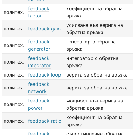
feedback
коефициент на обратна
политех.
factor
връзка
усилване във верига на
политех.
feedback gain
обратна връзка
feedback
генератор с обратна
политех.
generator
връзка
feedback
интегратор с обратна
политех.
integrator
връзка
политех.
feedback loop
верига за обратна връзка
feedback
политех.
верига за обратна връзка
network
feedback
мощност във верига на
политех.
power
обратна връзка
коефициент на обратна
политех.
feedback ratio
връзка
feedback
съпротивление обратна