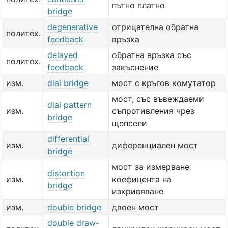
пътно платно
bridge
degenerative
отрицателна обратна
политех.
feedback
връзка
delayed
обратна връзка със
политех.
feedback
закъснение
изм.
dial bridge
мост с кръгов комутатор
мост, със въвеждаеми
dial pattern
изм.
съпротивления чрез
bridge
щепсели
differential
изм.
диференциален мост
bridge
мост за измерване
distortion
изм.
коефицента на
bridge
изкривяване
изм.
double bridge
двоен мост
double draw-