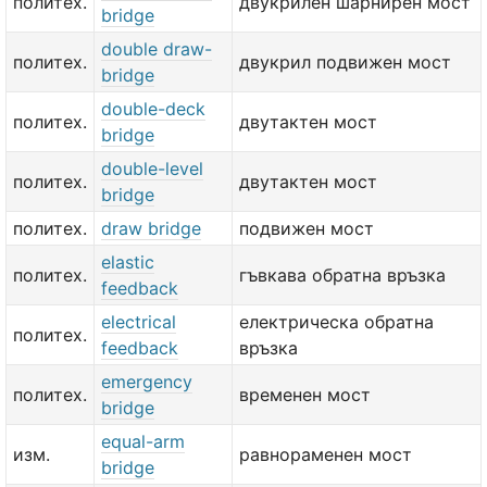
политех.
двукрилен шарнирен мост
bridge
double draw-
политех.
двукрил подвижен мост
bridge
double-deck
политех.
двутактен мост
bridge
double-level
политех.
двутактен мост
bridge
политех.
draw bridge
подвижен мост
elastic
политех.
гъвкава обратна връзка
feedback
electrical
електрическа обратна
политех.
feedback
връзка
emergency
политех.
временен мост
bridge
equal-arm
изм.
равнораменен мост
bridge