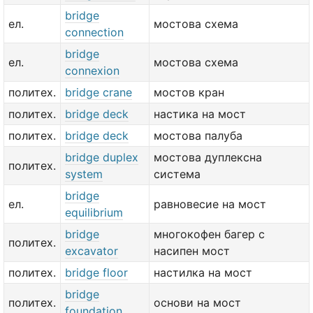
bridge
ел.
мостова схема
connection
bridge
ел.
мостова схема
connexion
политех.
bridge crane
мостов кран
политех.
bridge deck
настика на мост
политех.
bridge deck
мостова палуба
bridge duplex
мостова дуплексна
политех.
system
система
bridge
ел.
равновесие на мост
equilibrium
bridge
многокофен багер с
политех.
excavator
насипен мост
политех.
bridge floor
настилка на мост
bridge
политех.
основи на мост
foundation