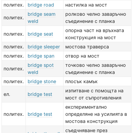
политех.
bridge road
настилка на мост
bridge seam
ролково челно заваръчно
политех.
weld
съединение с планка
опорна част на връхната
политех.
bridge seat
конструкция на мост
политех.
bridge sleeper
мостова траверса
политех.
bridge span
отвор на мост
bridge spot
точково челно заваръчно
политех.
weld
съединение с планка
политех.
bridge stone
плосък камък
изпитване с помощта на
ел.
bridge test
мост от съпротивления
експериментално
политех.
bridge test
определяне на усилията в
мостова конструкция
съедчняване през