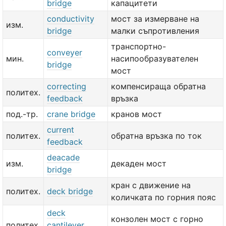
bridge
капацитети
conductivity
мост за измерване на
изм.
bridge
малки съпротивления
транспортно-
conveyer
мин.
насипообразувателен
bridge
мост
correcting
компенсираща обратна
политех.
feedback
връзка
под.-тр.
crane bridge
кранов мост
current
политех.
обратна връзка по ток
feedback
deacade
изм.
декаден мост
bridge
кран с движение на
политех.
deck bridge
количката по горния пояс
deck
конзолен мост с горно
политех.
cantilever