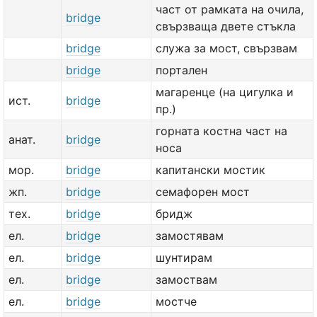
част от рамката на очила,
bridge
свързваща двете стъкла
bridge
служа за мост, свързвам
bridge
портален
магаренце (на цигулка и
ист.
bridge
пр.)
горната костна част на
анат.
bridge
носа
мор.
bridge
капитански мостик
жп.
bridge
семафорен мост
тех.
bridge
бридж
ел.
bridge
замостявам
ел.
bridge
шунтирам
ел.
bridge
замоствам
ел.
bridge
мостче