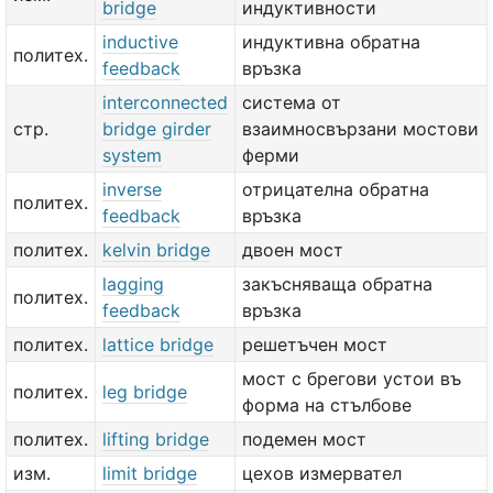
bridge
индуктивности
inductive
индуктивна обратна
политех.
feedback
връзка
interconnected
система от
стр.
bridge girder
взаимносвързани мостови
system
ферми
inverse
отрицателна обратна
политех.
feedback
връзка
политех.
kelvin bridge
двоен мост
lagging
закъсняваща обратна
политех.
feedback
връзка
политех.
lattice bridge
решетъчен мост
мост с брегови устои въ
политех.
leg bridge
форма на стълбове
политех.
lifting bridge
подемен мост
изм.
limit bridge
цехов измервател