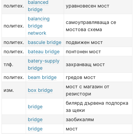
balanced
политех.
уравновесен мост
bridge
balancing
самоуправляваща се
политех.
bridge
мостова схема
network
политех.
bascule bridge
подвижен мост
политех.
bateau bridge
понтонен мост
batery-supply
тлф.
захранващ мост
bridge
политех.
beam bridge
гредов мост
мост с магазин от
изм.
box bridge
резистори
билярд дървена подпорка
bridge
за щеки
bridge
заобикалям
bridge
мост