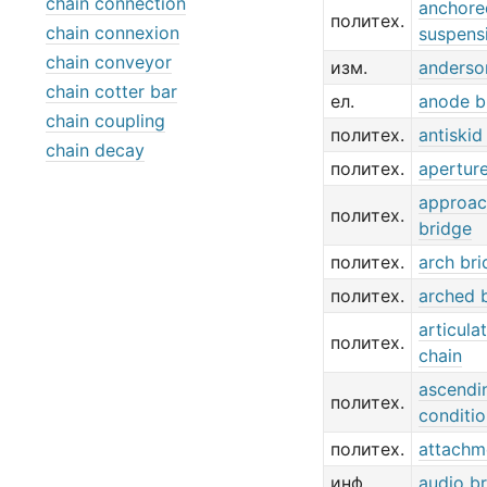
chain connection
anchore
политех.
chain connexion
suspens
chain conveyor
изм.
anderso
chain cotter bar
ел.
anode b
chain coupling
политех.
antiskid
chain decay
политех.
aperture
approac
политех.
bridge
политех.
arch br
политех.
arched 
articula
политех.
chain
ascendi
политех.
conditi
политех.
attachm
инф.
audio b