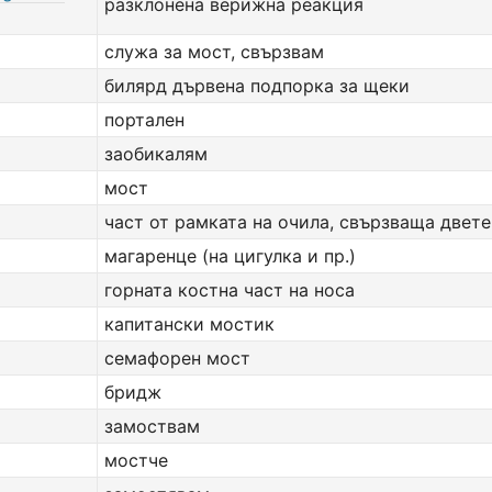
разклонена верижна реакция
служа за мост, свързвам
билярд дървена подпорка за щеки
портален
заобикалям
мост
част от рамката на очила, свързваща двете
магаренце (на цигулка и пр.)
горната костна част на носа
капитански мостик
семафорен мост
бридж
замоствам
мостче