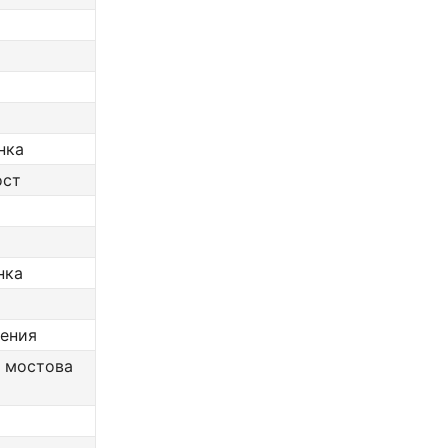
нка
ост
нка
ления
в мостова