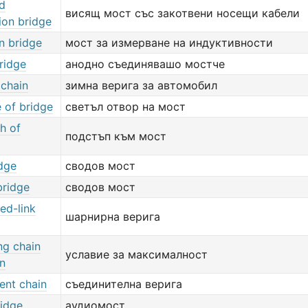
d
висящ мост със закотвени носещи кабели
ion bridge
n bridge
мост за измерване на индуктивности
ridge
анодно съединявашо мостче
 chain
зимна верига за автомобил
 of bridge
светъл отвор на мост
h of
подстъп към мост
idge
сводов мост
bridge
сводов мост
ted-link
шарнирна верига
ng chain
уславие за максималност
on
ent chain
съединителна верига
ridge
аудиомост