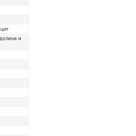
ицит
долина и