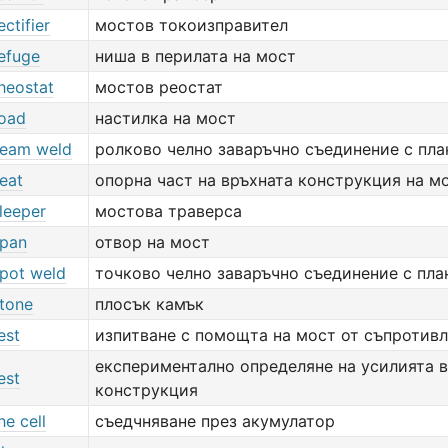
ectifier
мостов токоизправител
refuge
ниша в перилата на мост
heostat
мостов реостат
road
настилка на мост
seam weld
ролково челно заваръчно съединение с пла
eat
опорна част на връхната конструкция на м
leeper
мостова траверса
span
отвор на мост
spot weld
точково челно заваръчно съединение с пла
stone
плосък камък
est
изпитване с помощта на мост от съпротив
експериментално определяне на усилията 
est
конструкция
he cell
съедчняване през акумулатор