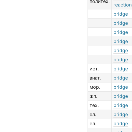
политех.
reaction
bridge
bridge
bridge
bridge
bridge
bridge
ист.
bridge
анат.
bridge
мор.
bridge
жп.
bridge
тех.
bridge
ел.
bridge
ел.
bridge