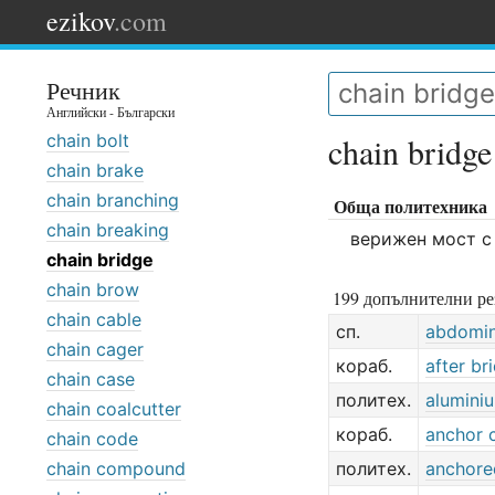
ezikov
.com
Речник
Английски - Български
chain bolt
chain bridge
chain brake
chain branching
Обща политехника
chain breaking
верижен мост с
chain bridge
chain brow
199 допълнителни ре
chain cable
сп.
abdomin
chain cager
кораб.
after br
chain case
политех.
alumini
chain coalcutter
кораб.
anchor 
chain code
chain compound
политех.
anchore