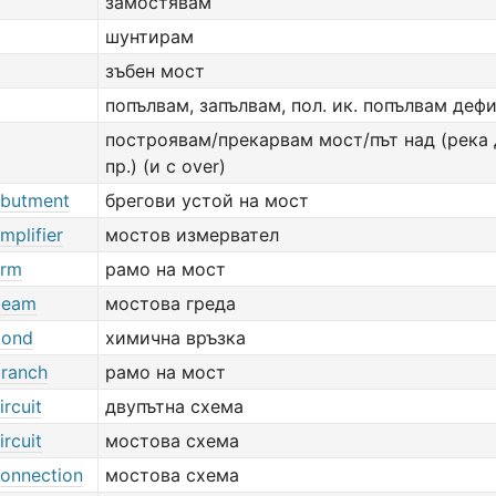
замостявам
шунтирам
зъбен мост
попълвам, запълвам, пол. ик. попълвам деф
построявам/прекарвам мост/път над (река 
пр.) (и с over)
abutment
брегови устой на мост
mplifier
мостов измервател
arm
рамо на мост
beam
мостова греда
bond
химична връзка
branch
рамо на мост
ircuit
двупътна схема
ircuit
мостова схема
connection
мостова схема