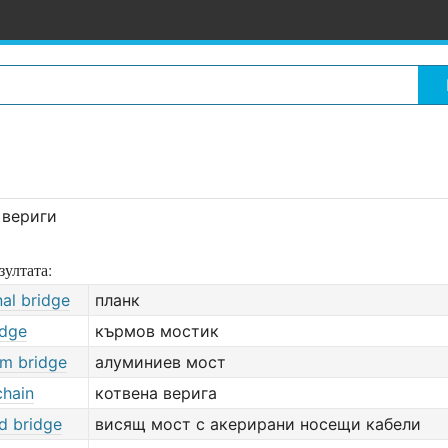
 вериги
зултата:
al bridge
планк
idge
кърмов мостик
um bridge
алуминиев мост
chain
котвена верига
d bridge
висящ мост с акерирани носещи кабели