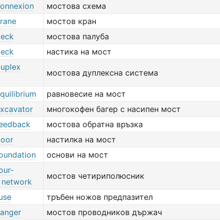
connexion
мостова схема
crane
мостов кран
deck
мостова палуба
deck
настика на мост
duplex
мостова дуплексна система
quilibrium
равновесие на мост
excavator
многокофен багер с насипен мост
feedback
мостова обратна връзка
loor
настилка на мост
foundation
основи на мост
our-
мостов четириполюсник
l network
use
тръбен ножов предпазител
hanger
мостов проводников държач