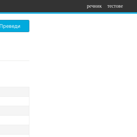
речник
тестове
Преведи