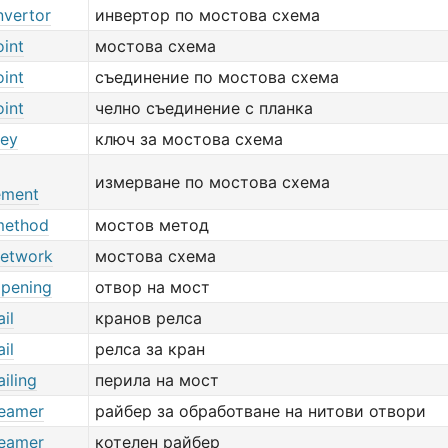
nvertor
инвертор по мостова схема
oint
мостова схема
oint
съединение по мостова схема
oint
челно съединение с планка
key
ключ за мостова схема
измерване по мостова схема
ement
method
мостов метод
network
мостова схема
opening
отвор на мост
il
кранов релса
il
релса за кран
ailing
перила на мост
reamer
райбер за обработване на нитови отвори
reamer
котелен райбер