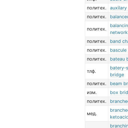
политех.
auxilary
политех.
balance
balanci
политех.
network
политех.
band ch
политех.
bascule
политех.
bateau 
batery-
тлф.
bridge
политех.
beam br
изм.
box bri
политех.
branche
branche
мед.
ketoacid
branchi