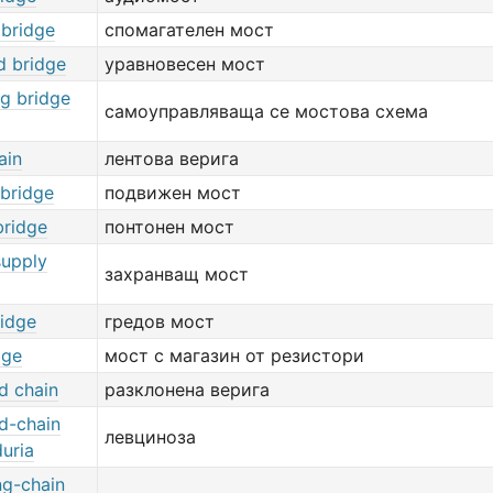
 bridge
спомагателен мост
d bridge
уравновесен мост
ng bridge
самоуправляваща се мостова схема
ain
лентова верига
 bridge
подвижен мост
bridge
понтонен мост
supply
захранващ мост
idge
гредов мост
dge
мост с магазин от резистори
d chain
разклонена верига
d-chain
левциноза
uria
ng-chain