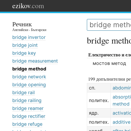
ezikov
.com
Речник
Английски - Български
bridge invertor
bridge meth
bridge joint
bridge key
Електричество и ел
bridge measurement
мостов метод
bridge method
bridge network
199 допълнителни ре
bridge opening
сп.
abdomin
bridge rail
absorpt
bridge railing
политех.
method
bridge reamer
ядр.
activat
bridge rectifier
политех.
additiv
bridge refuge