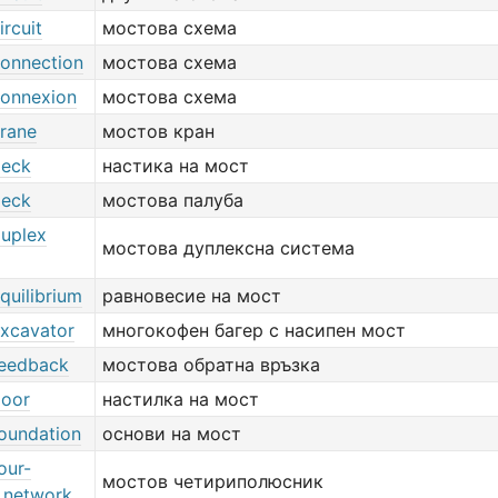
ircuit
мостова схема
connection
мостова схема
connexion
мостова схема
crane
мостов кран
deck
настика на мост
deck
мостова палуба
duplex
мостова дуплексна система
quilibrium
равновесие на мост
excavator
многокофен багер с насипен мост
feedback
мостова обратна връзка
loor
настилка на мост
foundation
основи на мост
our-
мостов четириполюсник
l network