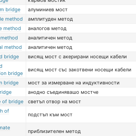
idge
кърмов мостик
um bridge
алуминиев мост
de method
амплитуден метод
e method
аналогов метод
c method
аналитичен метод
cal method
аналитичен метод
d bridge
висящ мост с акерирани носещи кабели
d
висящ мост със закотвени носещи кабели
ion bridge
n bridge
мост за измерване на индуктивности
ridge
анодно съединявашо мостче
 of bridge
светъл отвор на мост
h of
подстъп към мост
mate
приблизителен метод