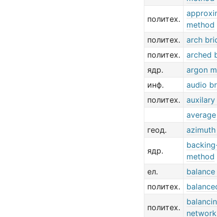
approxi
политех.
method
политех.
arch br
политех.
arched 
ядр.
argon m
инф.
audio b
политех.
auxilary
average
геод.
azimuth
backing
ядр.
method
ел.
balance
политех.
balance
balanci
политех.
network