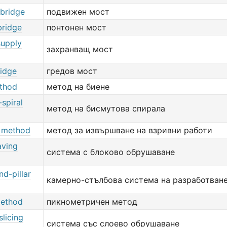
 bridge
подвижен мост
bridge
понтонен мост
supply
захранващ мост
idge
гредов мост
thod
метод на биене
spiral
метод на бисмутова спирала
g method
метод за извършване на взривни работи
aving
система с блоково обрушаване
d-pillar
камерно-стълбова система на разработван
method
пикнометричен метод
licing
система със слоево обрушаване