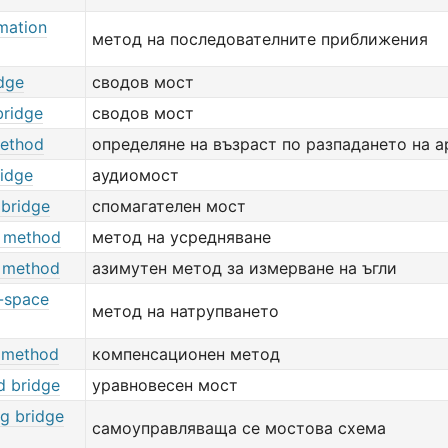
mation
метод на последователните приближения
idge
сводов мост
bridge
сводов мост
ethod
определяне на възраст по разпадането на а
ridge
аудиомост
 bridge
спомагателен мост
 method
метод на усредняване
 method
азимутен метод за измерване на ъгли
-space
метод на натрупването
 method
компенсационен метод
d bridge
уравновесен мост
ng bridge
самоуправляваща се мостова схема