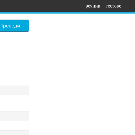
речник
тестове
Преведи