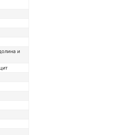
долина и
ицит