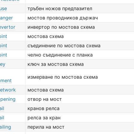
use
тръбен ножов предпазител
hanger
мостов проводников държач
nvertor
инвертор по мостова схема
oint
мостова схема
oint
съединение по мостова схема
oint
челно съединение с планка
key
ключ за мостова схема
измерване по мостова схема
ement
network
мостова схема
opening
отвор на мост
il
кранов релса
il
релса за кран
ailing
перила на мост