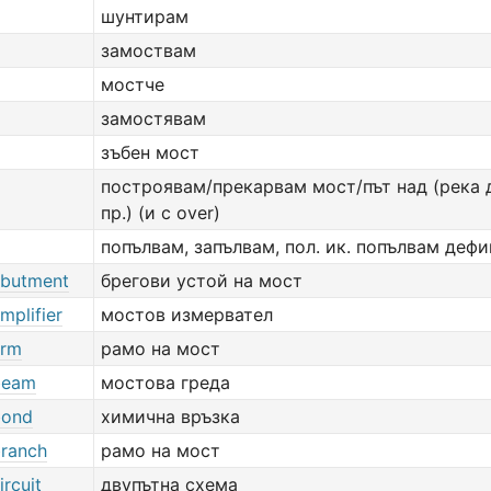
шунтирам
замоствам
мостче
замостявам
зъбен мост
построявам/прекарвам мост/път над (река 
пр.) (и с over)
попълвам, запълвам, пол. ик. попълвам деф
abutment
брегови устой на мост
mplifier
мостов измервател
arm
рамо на мост
beam
мостова греда
bond
химична връзка
branch
рамо на мост
ircuit
двупътна схема