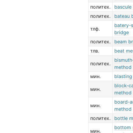
политех.
bascule
политех.
bateau 
batery-
тлф.
bridge
политех.
beam br
тлв.
beat me
bismuth-
политех.
method
мин.
blastin
block-c
мин.
method
board-an
мин.
method
политех.
bottle 
bottom s
мин.