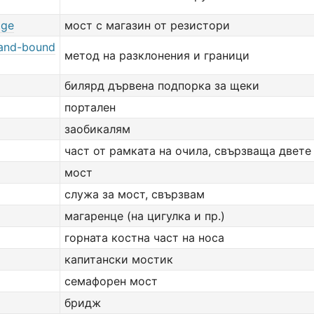
dge
мост с магазин от резистори
and-bound
метод на разклонения и граници
билярд дървена подпорка за щеки
портален
заобикалям
част от рамката на очила, свързваща двете
мост
служа за мост, свързвам
магаренце (на цигулка и пр.)
горната костна част на носа
капитански мостик
семафорен мост
бридж