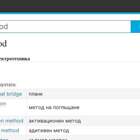
od
ектротехника
зултата:
al bridge
планк
ion
метод на поглъщане
ion method
активационен метод
e method
адитивен метод