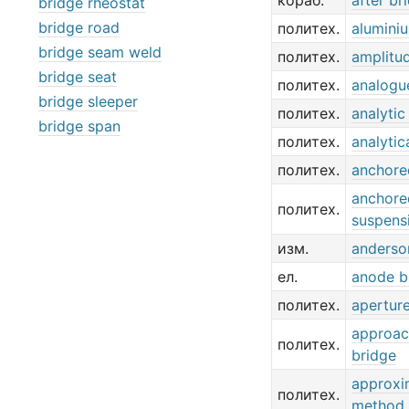
кораб.
after br
bridge rheostat
bridge road
политех.
alumini
bridge seam weld
политех.
amplitu
bridge seat
политех.
analogu
bridge sleeper
политех.
analyti
bridge span
политех.
analyti
политех.
anchore
anchore
политех.
suspens
изм.
anderso
ел.
anode b
политех.
aperture
approac
политех.
bridge
approxi
политех.
method