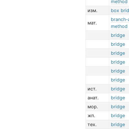
method
изм.
box bri
branch-
мат.
method
bridge
bridge
bridge
bridge
bridge
bridge
ист.
bridge
анат.
bridge
мор.
bridge
жп.
bridge
тех.
bridge