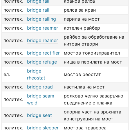
политех.
bridge rail
кранов релса
политех.
bridge rail
релса за кран
политех.
bridge railing
перила на мост
политех.
bridge reamer
котелен райбер
райбер за обработване на
политех.
bridge reamer
нитови отвори
политех.
bridge rectifier
мостов токоизправител
политех.
bridge refuge
ниша в перилата на мост
bridge
ел.
мостов реостат
rheostat
политех.
bridge road
настилка на мост
bridge seam
ролково челно заваръчно
политех.
weld
съединение с планка
опорна част на връхната
политех.
bridge seat
конструкция на мост
политех.
bridge sleeper
мостова траверса