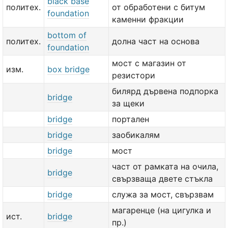
black base
политех.
от обработени с битум
foundation
каменни фракции
bottom of
политех.
долна част на основа
foundation
мост с магазин от
изм.
box bridge
резистори
билярд дървена подпорка
bridge
за щеки
bridge
портален
bridge
заобикалям
bridge
мост
част от рамката на очила,
bridge
свързваща двете стъкла
bridge
служа за мост, свързвам
магаренце (на цигулка и
ист.
bridge
пр.)