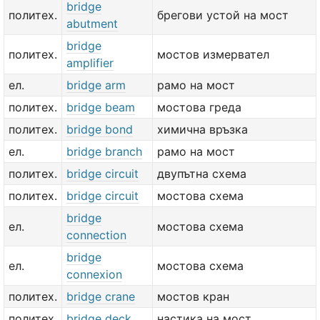
bridge
политех.
брегови устой на мост
abutment
bridge
политех.
мостов измервател
amplifier
ел.
bridge arm
рамо на мост
политех.
bridge beam
мостова греда
политех.
bridge bond
химична връзка
ел.
bridge branch
рамо на мост
политех.
bridge circuit
двупътна схема
политех.
bridge circuit
мостова схема
bridge
ел.
мостова схема
connection
bridge
ел.
мостова схема
connexion
политех.
bridge crane
мостов кран
политех.
bridge deck
настика на мост