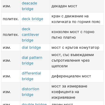
deacade
изм.
декаден мост
bridge
кран с движение на
политех.
deck bridge
количката по горния пояс
deck
конзолен мост с горно
политех.
cantilever
пътно платно
bridge
изм.
dial bridge
мост с кръгов комутатор
мост, със въвеждаеми
dial pattern
изм.
съпротивления чрез
bridge
щепсели
differential
изм.
диференциален мост
bridge
мост за измерване
distortion
изм.
коефицента на
bridge
изкривяване
изм.
double bridge
двоен мост