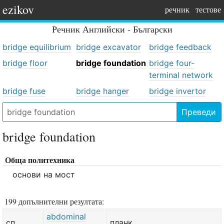
ezikov
речник
тестове
Речник
Английски - Български
bridge equilibrium
bridge excavator
bridge feedback
bridge floor
bridge foundation
bridge four-
terminal network
bridge fuse
bridge hanger
bridge invertor
Преведи
bridge foundation
Обща политехника
основи на мост
199 допълнителни резултата:
abdominal
сп.
планк