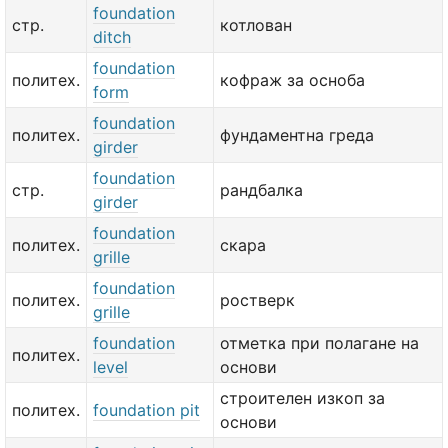
foundation
стр.
котлован
ditch
foundation
политех.
кофраж за осноба
form
foundation
политех.
фундаментна греда
girder
foundation
стр.
рандбалка
girder
foundation
политех.
скара
grille
foundation
политех.
ростверк
grille
foundation
отметка при полагане на
политех.
level
основи
строителен изкоп за
политех.
foundation pit
основи