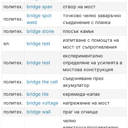
политех.
bridge span
отвор на мост
bridge spot
точково челно заваръчно
политех.
weld
съединение с планка
политех.
bridge stone
плосък камък
изпитване с помощта на
ел.
bridge test
мост от съпротивления
експериментално
политех.
bridge test
определяне на усилията в
мостова конструкция
съедчняване през
политех.
bridge the cell
акумулатор
политех.
bridge tile
керемида-капак
политех.
bridge voltage
напрежение на мост
политех.
bridge wall
праг на огнище
челно
електросъпротивително