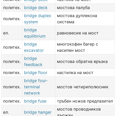
политех.
bridge deck
мостова палуба
bridge duplex
мостова дуплексна
политех.
system
система
bridge
ел.
равновесие на мост
equilibrium
bridge
многокофен багер с
политех.
excavator
насипен мост
bridge
политех.
мостова обратна връзка
feedback
политех.
bridge floor
настилка на мост
bridge four-
политех.
terminal
мостов четириполюсник
network
политех.
bridge fuse
тръбен ножов предпазител
мостов проводников
ел.
bridge hanger
държач