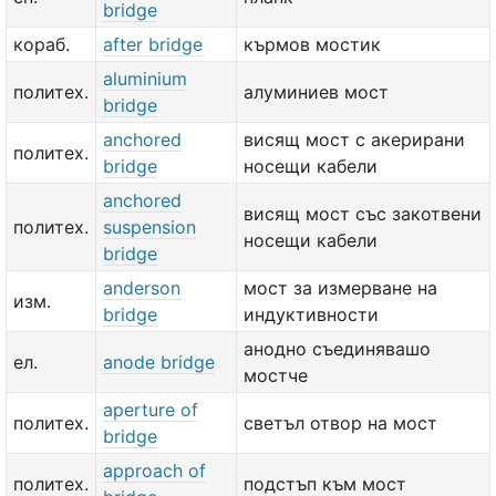
bridge
кораб.
after bridge
кърмов мостик
aluminium
политех.
алуминиев мост
bridge
anchored
висящ мост с акерирани
политех.
bridge
носещи кабели
anchored
висящ мост със закотвени
политех.
suspension
носещи кабели
bridge
anderson
мост за измерване на
изм.
bridge
индуктивности
анодно съединявашо
ел.
anode bridge
мостче
aperture of
политех.
светъл отвор на мост
bridge
approach of
политех.
подстъп към мост