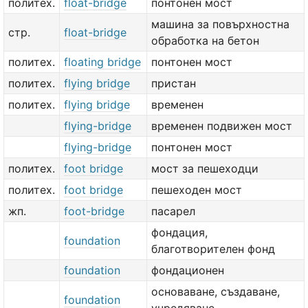
политех.
float-bridge
понтонен мост
машина за повърхностна
стр.
float-bridge
обработка на бетон
политех.
floating bridge
понтонен мост
политех.
flying bridge
пристан
политех.
flying bridge
временен
flying-bridge
временен подвижен мост
flying-bridge
понтонен мост
политех.
foot bridge
мост за пешеходци
политех.
foot bridge
пешеходен мост
жп.
foot-bridge
пасарел
фондация,
foundation
благотворителен фонд
foundation
фондационен
основаване, създаване,
foundation