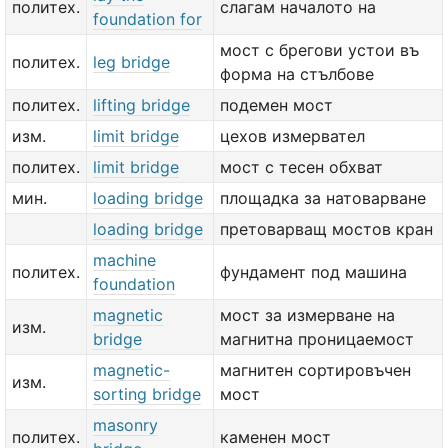
политех.
слагам началото на
foundation for
мост с брегови устои въ
политех.
leg bridge
форма на стълбове
политех.
lifting bridge
подемен мост
изм.
limit bridge
цехов измервател
политех.
limit bridge
мост с тесен обхват
мин.
loading bridge
площадка за натоварване
loading bridge
претоварващ мостов кран
machine
политех.
фундамент под машина
foundation
magnetic
мост за измерване на
изм.
bridge
магнитна проницаемост
magnetic-
магнитен сортировъчен
изм.
sorting bridge
мост
masonry
политех.
каменен мост