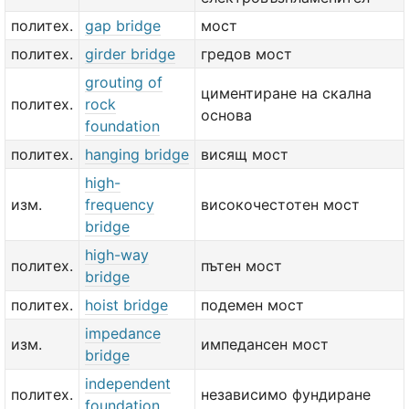
политех.
gap bridge
мост
политех.
girder bridge
гредов мост
grouting of
циментиране на скална
политех.
rock
основа
foundation
политех.
hanging bridge
висящ мост
high-
изм.
frequency
високочестотен мост
bridge
high-way
политех.
пътен мост
bridge
политех.
hoist bridge
подемен мост
impedance
изм.
импедансен мост
bridge
independent
политех.
независимо фундиране
foundation