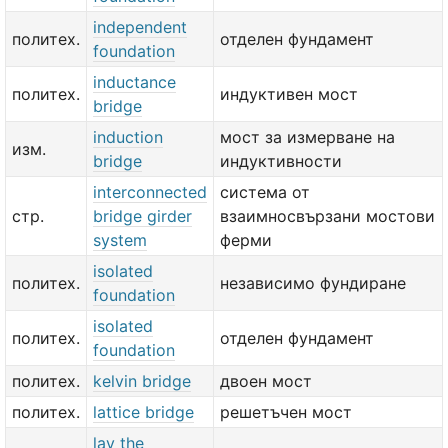
independent
политех.
отделен фундамент
foundation
inductance
политех.
индуктивен мост
bridge
induction
мост за измерване на
изм.
bridge
индуктивности
interconnected
система от
стр.
bridge girder
взаимносвързани мостови
system
ферми
isolated
политех.
независимо фундиране
foundation
isolated
политех.
отделен фундамент
foundation
политех.
kelvin bridge
двоен мост
политех.
lattice bridge
решетъчен мост
lay the