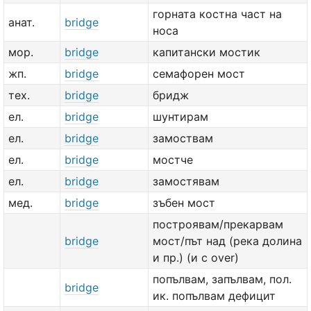
горната костна част на
анат.
bridge
носа
мор.
bridge
капитански мостик
жп.
bridge
семафорен мост
тех.
bridge
бридж
ел.
bridge
шунтирам
ел.
bridge
замоствам
ел.
bridge
мостче
ел.
bridge
замостявам
мед.
bridge
зъбен мост
построявам/прекарвам
bridge
мост/път над (река долина
и пр.) (и с over)
попълвам, запълвам, пол.
bridge
ик. попълвам дефицит