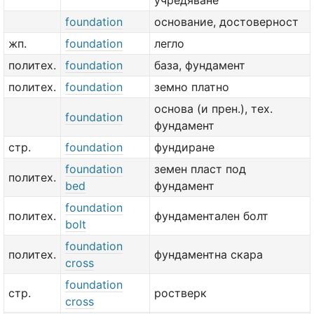
учредяване
foundation
основание, достоверност
жп.
foundation
легло
политех.
foundation
база, фундамент
политех.
foundation
земно платно
основа (и прен.), тех.
foundation
фундамент
стр.
foundation
фундиране
foundation
земен пласт под
политех.
bed
фундамент
foundation
политех.
фундаментален болт
bolt
foundation
политех.
фундаментна скара
cross
foundation
стр.
ростверк
cross