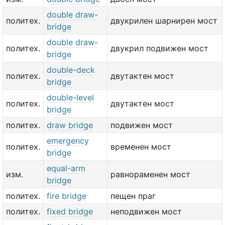
double draw-
политех.
двукрилен шарнирен мост
bridge
double draw-
политех.
двукрил подвижен мост
bridge
double-deck
политех.
двутактен мост
bridge
double-level
политех.
двутактен мост
bridge
политех.
draw bridge
подвижен мост
emergency
политех.
временен мост
bridge
equal-arm
изм.
равнораменен мост
bridge
политех.
fire bridge
пещен праг
политех.
fixed bridge
неподвижен мост