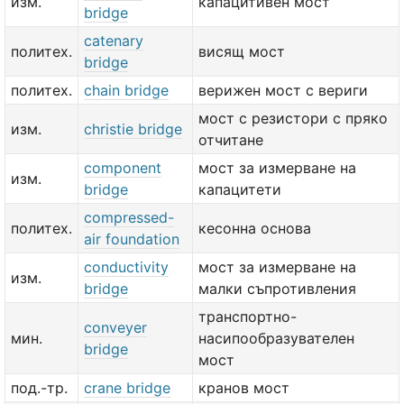
изм.
капацитивен мост
bridge
catenary
политех.
висящ мост
bridge
политех.
chain bridge
верижен мост с вериги
мост с резистори с пряко
изм.
christie bridge
отчитане
component
мост за измерване на
изм.
bridge
капацитети
compressed-
политех.
кесонна основа
air foundation
conductivity
мост за измерване на
изм.
bridge
малки съпротивления
транспортно-
conveyer
мин.
насипообразувателен
bridge
мост
под.-тр.
crane bridge
кранов мост