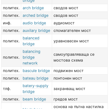
bridge
политех.
arch bridge
сводов мост
политех.
arched bridge
сводов мост
инф.
audio bridge
аудиомост
политех.
auxilary bridge
спомагателен мост
balanced
политех.
уравновесен мост
bridge
balancing
самоуправляваща се
политех.
bridge
мостова схема
network
политех.
bascule bridge
подвижен мост
политех.
bateau bridge
понтонен мост
batery-supply
тлф.
захранващ мост
bridge
политех.
beam bridge
гредов мост
основа на пътна настилка