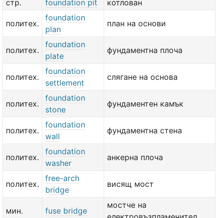
стр.
foundation pit
котлован
foundation
политех.
план на основи
plan
foundation
политех.
фундаментна плоча
plate
foundation
политех.
слягане на основа
settlement
foundation
политех.
фундаментен камък
stone
foundation
политех.
фундаментна стена
wall
foundation
политех.
анкерна плоча
washer
free-arch
политех.
висящ мост
bridge
мостче на
мин.
fuse bridge
електровъзпламенител