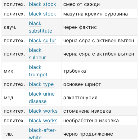
политех.
black stock
смес от сажди
политех.
black stock
мазутна крекингсуровина
black
кауч.
черен фактис
substitute
политех.
black sulfur
черна сяра с активен въглен
black
политех.
черна сяра с актибен въглен
sulphur
black
мик.
тръбенка
trumpet
политех.
black type
основен шрифт
black urine
мед.
алкаптонурия
disease
политех.
black works
стоманена изковка
политех.
black works
необработена изковка
black-after-
тлв.
черно продължение
white