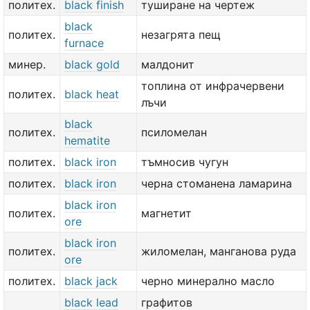
политех.
black finish
туширане на чертеж
black
политех.
незагрята пещ
furnace
минер.
black gold
малдонит
топлина от инфрачервени
политех.
black heat
лъчи
black
политех.
псиломелан
hematite
политех.
black iron
тъмносив чугун
политех.
black iron
черна стоманена ламарина
black iron
политех.
магнетит
ore
black iron
политех.
жиломелан, манганова руда
ore
политех.
black jack
черно минерално масло
black lead
графитов