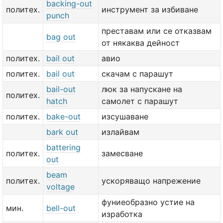
backing-out
политех.
инструмент за избиване
punch
преставам или се отказвам
bag out
от някаква дейност
политех.
bail out
авио
политех.
bail out
скачам с парашут
bail-out
люк за напускане на
политех.
hatch
самолет с парашут
политех.
bake-out
изсушаване
bark out
излайвам
battering
политех.
замесване
out
beam
политех.
ускоряващо напрежение
voltage
фуниеобразно устие на
мин.
bell-out
изработка