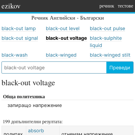
ezikov
речник
тестове
Речник
Английски - Български
black-out lamp
black-out level
black-out pulse
black-out signal
black-out voltage
black-sulphite
liquid
black-wash
black-winged
black-winged stilt
Преведи
black-out voltage
Обща политехника
запиращо напрежение
199 допълнителни резултата:
absorb
политех.
отнемам напрежение