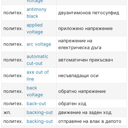
voltage
antimony
политех.
двуантимонов петосулфид
black
applied
политех.
приложено напрежение
voltage
напрежение на
политех.
arc voltage
електрическа дъга
automatic
политех.
автоматичен прекъсвач
cut-out
axe out of
политех.
несъвпадащи оси
line
back
политех.
обратно напрежение
voltage
политех.
back-out
обратен ход
жп.
backing-out
движение на заден ход
политех.
backing-out
отправяне на влак в депото