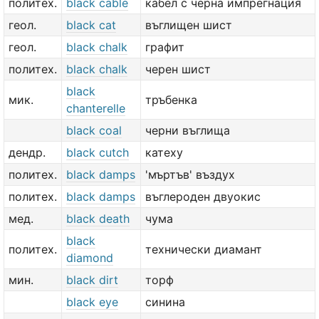
политех.
black cable
кабел с черна импрегнация
геол.
black cat
въглищен шист
геол.
black chalk
графит
политех.
black chalk
черен шист
black
мик.
тръбенка
chanterelle
black coal
черни въглища
дендр.
black cutch
катеху
политех.
black damps
'мъртъв' въздух
политех.
black damps
въглероден двуокис
мед.
black death
чума
black
политех.
технически диамант
diamond
мин.
black dirt
торф
black eye
синина