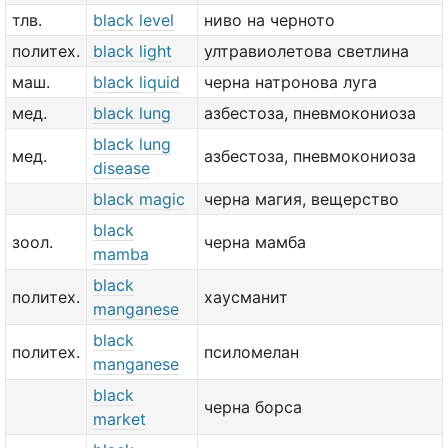
тлв.
black level
ниво на черното
политех.
black light
ултравиолетова светлина
маш.
black liquid
черна натронова луга
мед.
black lung
азбестоза, пневмокониоза
black lung
мед.
азбестоза, пневмокониоза
disease
black magic
черна магия, вещерство
black
зоол.
черна мамба
mamba
black
политех.
хаусманит
manganese
black
политех.
псиломелан
manganese
black
черна борса
market