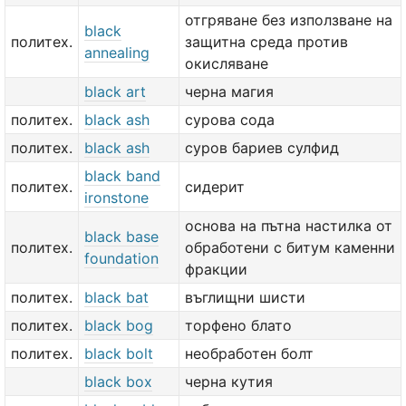
отгряване без използване на
black
политех.
защитна среда против
annealing
окисляване
black art
черна магия
политех.
black ash
сурова сода
политех.
black ash
суров бариев сулфид
black band
политех.
сидерит
ironstone
основа на пътна настилка от
black base
политех.
обработени с битум каменни
foundation
фракции
политех.
black bat
въглищни шисти
политех.
black bog
торфено блато
политех.
black bolt
необработен болт
black box
черна кутия