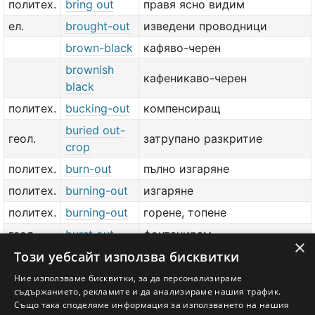
политех.
bring out
правя ясно видим
ел.
brought-out
изведени проводници
brown-black
кафяво-черен
brownish
кафеникаво-черен
black
политех.
bucking-out
компенсиращ
buried out-
геол.
затрупано разкритие
crop
политех.
burn-out
пълно изгаряне
политех.
burning-out
изгаряне
политех.
burning-out
горене, топене
геол.
burst out
фонтанирам
×
Този уебсайт използва бисквитки
calling out
извикване
изключвам с помощта на
Ние използваме бисквитки, за да персонализираме
политех.
cam out
съдържанието, рекламите и да анализираме нашия трафик.
гърбичен механизъм
Също така споделяме информация за използването на нашия