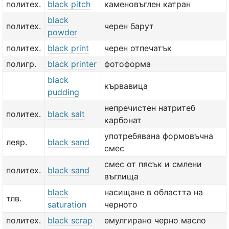
политех.
black pitch
каменовъглен катран
black
политех.
черен барут
powder
политех.
black print
черен отпечатък
полигр.
black printer
фотоформа
black
кървавица
pudding
непречистен натритеб
политех.
black salt
карбонат
употребявана формовъчна
леяр.
black sand
смес
смес от пясък и смлени
политех.
black sand
въглища
black
насищане в областта на
тлв.
saturation
черното
политех.
black scrap
емулгирано черно масло