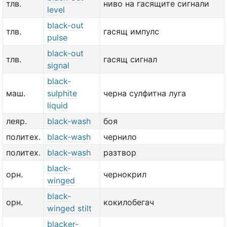
тлв.
ниво на гасящите сигнали
level
black-out
тлв.
гасящ импулс
pulse
black-out
тлв.
гасящ сигнал
signal
black-
маш.
sulphite
черна сулфитна луга
liquid
леяр.
black-wash
боя
политех.
black-wash
чернило
политех.
black-wash
разтвор
black-
орн.
чернокрил
winged
black-
орн.
кокилобегач
winged stilt
blacker-