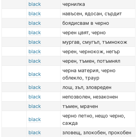
black
чернилка
black
навъсен, ядосан, сърдит
black
боядисвам в черно
black
черен цвят, черно
black
мургав, смугъл, тъмнокож
black
черен, чернокож, негър
black
черен, тъмен, потъмнял
черна материя, черно
black
облекло, траур
black
лош, зъл, зловреден
black
непозволен, незаконен
black
тъмен, мрачен
черно петно, нещо черно,
black
сажда
black
зловещ, злокобен, прокобен