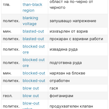
област на по-черно от
тлв.
than-black
черното
region
blanking
политех.
запушващо напрежение
voltage
мин.
blasted-out
изхвърлен от взрив
политех.
blasted-out
прокаран с взривни работи
blocked out
политех.
извадена руда
ore
blocked out
политех.
подготвена руда
ore
мин.
blocked-out
нарязан на блокве
политех.
blocked-out
отработен
blow out
гася
геол.
blow out
фонтанирам
blow-out
политех.
продухвателен клапан