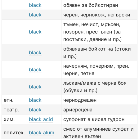
black
обявен за бойкотиран
black
черен, чернокож, негърски
тъмен, нечист, мръсен,
black
позорен, престъпен (за
постъпки, деяние и пр.)
обявявам бойкот на (стоки
black
и пр.)
начерням, почерням, прен.
black
черня, петня
лъскам/мажа с черна боя
black
(обувки и пр.)
етн.
black
чернодрешен
театр.
black
ариерсцена
хим.
black acid
сулфонат в кисел гудрон
смес от алуминиев сулфат и
политех.
black alum
активен въглен