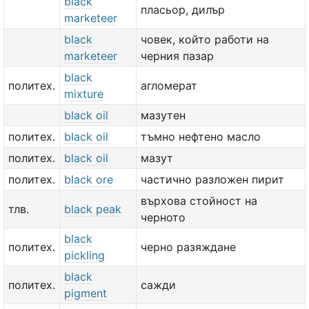
black
пласьор, дилър
marketeer
black
човек, който работи на
marketeer
черния пазар
black
политех.
агломерат
mixture
black oil
мазутен
политех.
black oil
тъмно нефтено масло
политех.
black oil
мазут
политех.
black ore
частично разложен пирит
върхова стойност на
тлв.
black peak
черното
black
политех.
черно разяждане
pickling
black
политех.
сажди
pigment