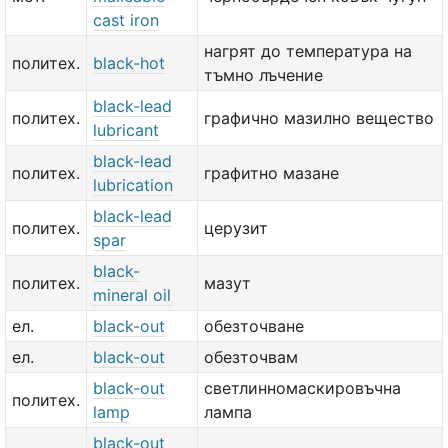
cast iron
нагрят до температура на
политех.
black-hot
тъмно лъчение
black-lead
политех.
графично мазилно вещество
lubricant
black-lead
политех.
графитно мазане
lubrication
black-lead
политех.
церузит
spar
black-
политех.
мазут
mineral oil
ел.
black-out
обезточване
ел.
black-out
обезточвам
black-out
светлинномаскировъчна
политех.
lamp
лампа
black-out