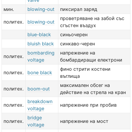
valve
мин.
blowing-out
пиксирал заряд
проветряване на забой със
политех.
blowing-out
сгъстен въздух
blue-black
синьочерен
bluish black
синкаво-черен
bombarding
напрежение на
политех.
voltage
бомбардиращи електрони
фино стрити костени
политех.
bone black
въглища
максимален обсег на
политех.
boom-out
действие на стрела на кран
breakdown
политех.
напрежение при пробив
voltage
bridge
политех.
напрежение на мост
voltage