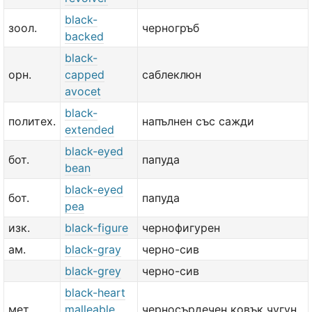
black-
зоол.
черногръб
backed
black-
орн.
capped
саблеклюн
avocet
black-
политех.
напълнен със сажди
extended
black-eyed
бот.
папуда
bean
black-eyed
бот.
папуда
pea
изк.
black-figure
чернофигурен
ам.
black-gray
черно-сив
black-grey
черно-сив
black-heart
мет.
malleable
черносърдечен ковък чугун