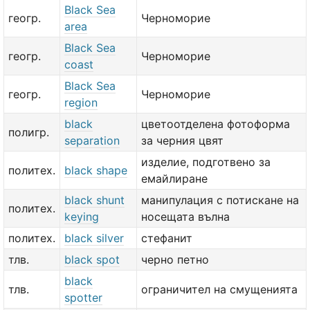
Black Sea
геогр.
Черноморие
area
Black Sea
геогр.
Черноморие
coast
Black Sea
геогр.
Черноморие
region
black
цветоотделена фотоформа
полигр.
separation
за черния цвят
изделие, подготвено за
политех.
black shape
емайлиране
black shunt
манипулация с потискане на
политех.
keying
носещата вълна
политех.
black silver
стефанит
тлв.
black spot
черно петно
black
тлв.
ограничител на смущенията
spotter