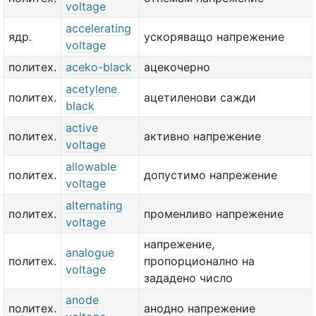
voltage
accelerating
ядр.
ускоряващо напрежение
voltage
политех.
aceko-black
ацекочерно
acetylene
политех.
ацетиленови сажди
black
active
политех.
активно напрежение
voltage
allowable
политех.
допустимо напрежение
voltage
alternating
политех.
променливо напрежение
voltage
напрежение,
analogue
политех.
пропорционално на
voltage
зададено число
anode
политех.
анодно напрежение