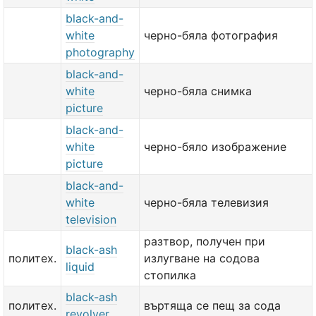
black-and-
white
черно-бяла фотография
photography
black-and-
white
черно-бяла снимка
picture
black-and-
white
черно-бяло изображение
picture
black-and-
white
черно-бяла телевизия
television
разтвор, получен при
black-ash
политех.
излугване на содова
liquid
стопилка
black-ash
политех.
въртяща се пещ за сода
revolver