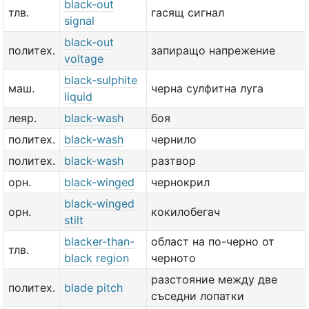
black-out
тлв.
гасящ сигнал
signal
black-out
политех.
запиращо напрежение
voltage
black-sulphite
маш.
черна сулфитна луга
liquid
леяр.
black-wash
боя
политех.
black-wash
чернило
политех.
black-wash
разтвор
орн.
black-winged
чернокрил
black-winged
орн.
кокилобегач
stilt
blacker-than-
област на по-черно от
тлв.
black region
черното
разстояние между две
политех.
blade pitch
съседни лопатки