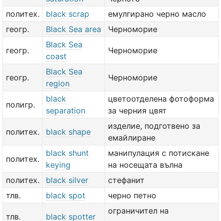
политех.
black scrap
емулгирано черно масло
геогр.
Black Sea area
Черноморие
Black Sea
геогр.
Черноморие
coast
Black Sea
геогр.
Черноморие
region
black
цветоотделена фотоформа
полигр.
separation
за черния цвят
изделие, подготвено за
политех.
black shape
емайлиране
black shunt
манипулация с потискане
политех.
keying
на носещата вълна
политех.
black silver
стефанит
тлв.
black spot
черно петно
ограничител на
тлв.
black spotter