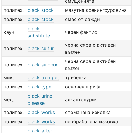
смущенията
политех.
black stock
мазутна крекингсуровина
политех.
black stock
смес от сажди
black
кауч.
черен фактис
substitute
черна сяра с активен
политех.
black sulfur
въглен
черна сяра с актибен
политех.
black sulphur
въглен
мик.
black trumpet
тръбенка
политех.
black type
основен шрифт
black urine
мед.
алкаптонурия
disease
политех.
black works
стоманена изковка
политех.
black works
необработена изковка
black-after-