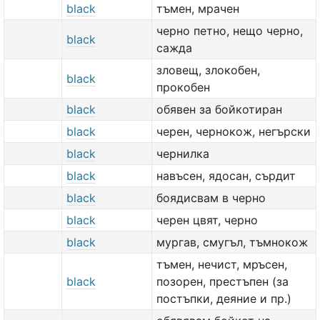
black
тъмен, мрачен
черно петно, нещо черно,
black
сажда
зловещ, злокобен,
black
прокобен
black
обявен за бойкотиран
black
черен, чернокож, негърски
black
чернилка
black
навъсен, ядосан, сърдит
black
боядисвам в черно
black
черен цвят, черно
black
мургав, смугъл, тъмнокож
тъмен, нечист, мръсен,
black
позорен, престъпен (за
постъпки, деяние и пр.)