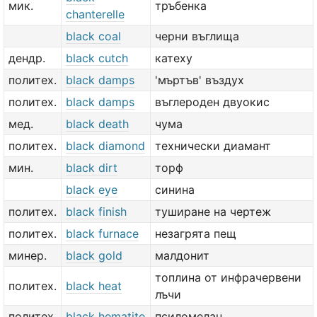
мик.
тръбенка
chanterelle
black coal
черни въглища
дендр.
black cutch
катеху
политех.
black damps
'мъртъв' въздух
политех.
black damps
въглероден двуокис
мед.
black death
чума
политех.
black diamond
технически диамант
мин.
black dirt
торф
black eye
синина
политех.
black finish
туширане на чертеж
политех.
black furnace
незагрята пещ
минер.
black gold
малдонит
топлина от инфрачервени
политех.
black heat
лъчи
политех.
black hematite
псиломелан