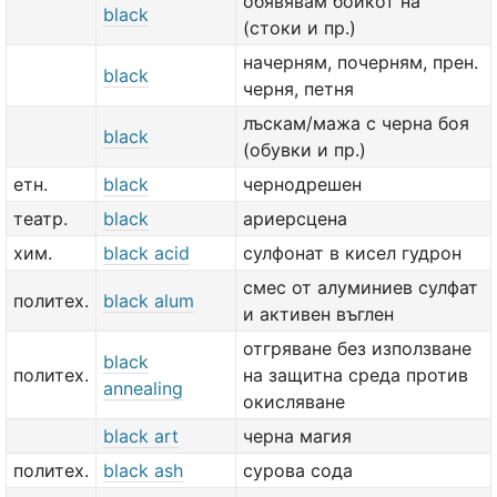
обявявам бойкот на
black
(стоки и пр.)
начерням, почерням, прен.
black
черня, петня
лъскам/мажа с черна боя
black
(обувки и пр.)
етн.
black
чернодрешен
театр.
black
ариерсцена
хим.
black acid
сулфонат в кисел гудрон
смес от алуминиев сулфат
политех.
black alum
и активен въглен
отгряване без използване
black
политех.
на защитна среда против
annealing
окисляване
black art
черна магия
политех.
black ash
сурова сода