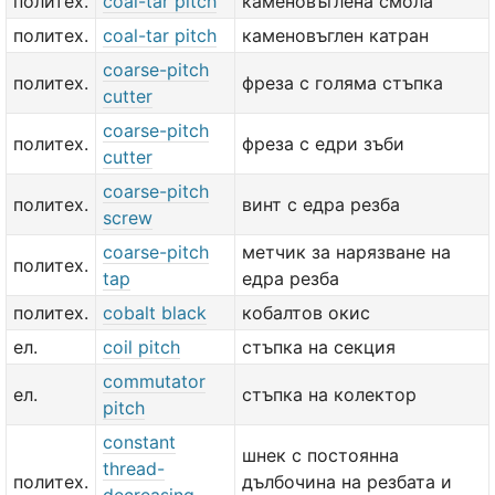
политех.
coal-tar pitch
каменовъглена смола
политех.
coal-tar pitch
каменовъглен катран
coarse-pitch
политех.
фреза с голяма стъпка
cutter
coarse-pitch
политех.
фреза с едри зъби
cutter
coarse-pitch
политех.
винт с едра резба
screw
coarse-pitch
метчик за нарязване на
политех.
tap
едра резба
политех.
cobalt black
кобалтов окис
ел.
coil pitch
стъпка на секция
commutator
ел.
стъпка на колектор
pitch
constant
шнек с постоянна
thread-
политех.
дълбочина на резбата и