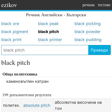
ezikov
речник
тестове
Речник
Английски - Български
black ore
black peak
black pickling
black pigment
black pitch
black powder
black print
black printer
black pudding
Преведи
black pitch
Обща политехника
каменовъглен катран
199 допълнителни резултата:
абсолютна височина на
политех.
absolute pitch
тон