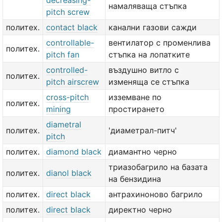
decreasing-
намаляваща стъпка
pitch screw
политех.
contact black
канални газови сажди
controllable-
вентилатор с променлива
политех.
pitch fan
стъпка на лопатките
controlled-
въздушно витло с
политех.
pitch airscrew
изменяща се стъпка
cross-pitch
изземване по
политех.
mining
простирането
diametral
политех.
'диаметрал-питч'
pitch
политех.
diamond black
диамантно черно
триазобагрило на базата
политех.
dianol black
на бензидина
политех.
direct black
антрахиноново багрило
политех.
direct black
директно черно