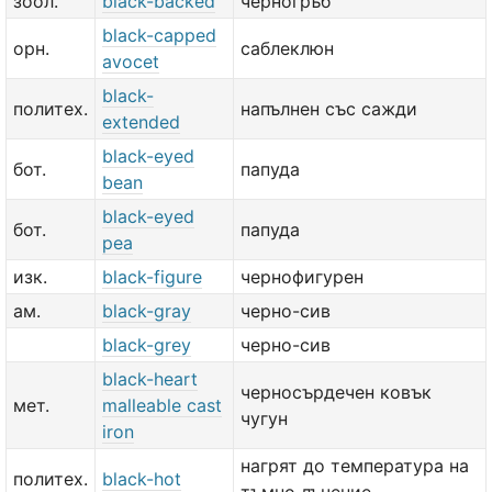
зоол.
black-backed
черногръб
black-capped
орн.
саблеклюн
avocet
black-
политех.
напълнен със сажди
extended
black-eyed
бот.
папуда
bean
black-eyed
бот.
папуда
pea
изк.
black-figure
чернофигурен
ам.
black-gray
черно-сив
black-grey
черно-сив
black-heart
черносърдечен ковък
мет.
malleable cast
чугун
iron
нагрят до температура на
политех.
black-hot