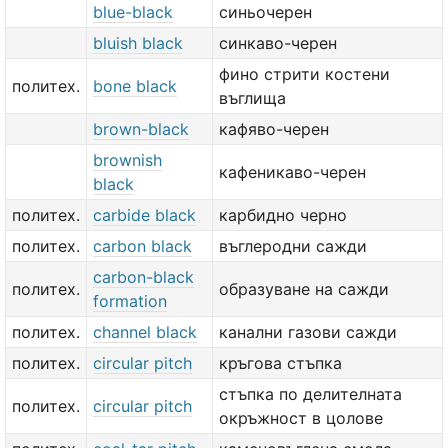
blue-black
синьочерен
bluish black
синкаво-черен
фино стрити костени
политех.
bone black
въглища
brown-black
кафяво-черен
brownish
кафеникаво-черен
black
политех.
carbide black
карбидно черно
политех.
carbon black
въглеродни сажди
carbon-black
политех.
образуване на сажди
formation
политех.
channel black
канални газови сажди
политех.
circular pitch
кръгова стъпка
стъпка по делителната
политех.
circular pitch
окръжност в цолове