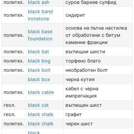
политех.
black ash
суров бариев сулфид
black band
политех.
сидерит
ironstone
основа на пътна настилка
black base
политех.
от обработени с битум
foundation
каменни фракции
политех.
black bat
въглищни шисти
политех.
black bog
торфено блато
политех.
black bolt
необработен болт
black box
черна кутия
кабел с черна
политех.
black cable
импрегнация
геол.
black cat
въглищен шист
геол.
black chalk
графит
политех.
black chalk
черен шист
black