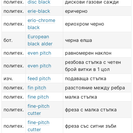
политех.
disc black
дискови газови сажди
политех.
erie-black
еричерно
erio-chrome
политех.
ериохром черно
black
European
бот.
черна елша
black alder
политех.
even pitch
равномерен наклон
резбова стъпка с четен
политех.
even pitch
брой витки в 1 цол
изч.
feed pitch
подаваща стъпка
политех.
fin pitch
разстояние между ребра
политех.
fine pitch
малка стъпка
fine-pitch
политех.
фреза с малка стъпка
cutter
fine-pitch
политех.
фреза със ситни зъби
cutter