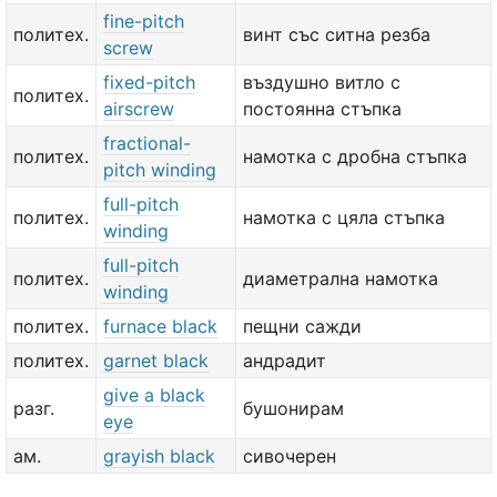
fine-pitch
политех.
винт със ситна резба
screw
fixed-pitch
въздушно витло с
политех.
airscrew
постоянна стъпка
fractional-
политех.
намотка с дробна стъпка
pitch winding
full-pitch
политех.
намотка с цяла стъпка
winding
full-pitch
политех.
диаметрална намотка
winding
политех.
furnace black
пещни сажди
политех.
garnet black
андрадит
give a black
разг.
бушонирам
eye
ам.
grayish black
сивочерен