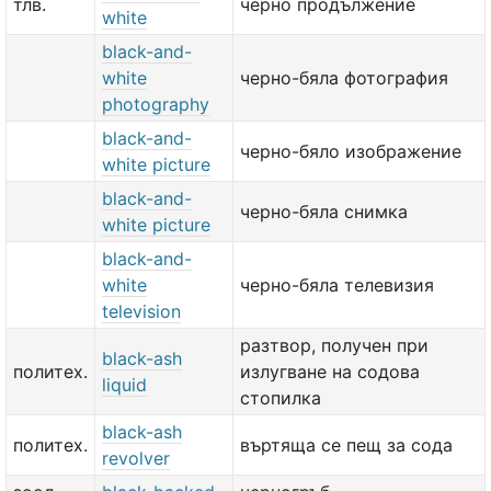
тлв.
черно продължение
white
black-and-
white
черно-бяла фотография
photography
black-and-
черно-бяло изображение
white picture
black-and-
черно-бяла снимка
white picture
black-and-
white
черно-бяла телевизия
television
разтвор, получен при
black-ash
политех.
излугване на содова
liquid
стопилка
black-ash
политех.
въртяща се пещ за сода
revolver