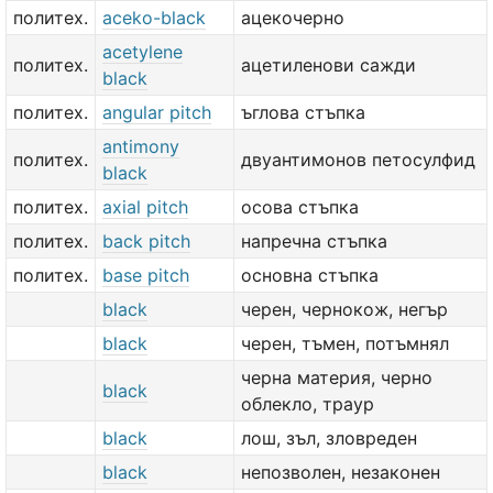
политех.
aceko-black
ацекочерно
acetylene
политех.
ацетиленови сажди
black
политех.
angular pitch
ъглова стъпка
antimony
политех.
двуантимонов петосулфид
black
политех.
axial pitch
осова стъпка
политех.
back pitch
напречна стъпка
политех.
base pitch
основна стъпка
black
черен, чернокож, негър
black
черен, тъмен, потъмнял
черна материя, черно
black
облекло, траур
black
лош, зъл, зловреден
black
непозволен, незаконен