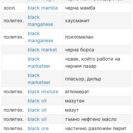
зоол.
black mamba
черна мамба
black
политех.
хаусманит
manganese
black
политех.
псиломелан
manganese
black market
черна борса
black
човек, който работи на
marketeer
черния пазар
black
пласьор, дилър
marketeer
политех.
black mixture
агломерат
black oil
мазутен
политех.
black oil
мазут
политех.
black oil
тъмно нефтено масло
политех.
black ore
частично разложен пирит