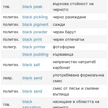
върхова стойност на
тлв.
black peak
черното
политех.
black pickling
черно разяждане
политех.
black pigment
сажди
политех.
black powder
черен барут
политех.
black print
черен отпечатък
полигр.
black printer
фотоформа
black pudding
кървавица
непречистен натритеб
политех.
black salt
карбонат
употребявана формовъчна
леяр.
black sand
смес
смес от пясък и смлени
политех.
black sand
въглища
black
насищане в областта на
тлв.
saturation
черното