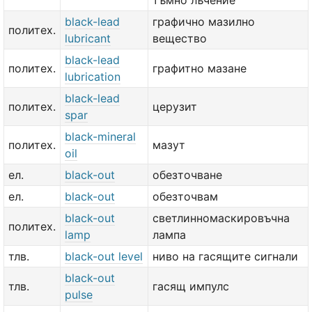
тъмно лъчение
black-lead
графично мазилно
политех.
lubricant
вещество
black-lead
политех.
графитно мазане
lubrication
black-lead
политех.
церузит
spar
black-mineral
политех.
мазут
oil
ел.
black-out
обезточване
ел.
black-out
обезточвам
black-out
светлинномаскировъчна
политех.
lamp
лампа
тлв.
black-out level
ниво на гасящите сигнали
black-out
тлв.
гасящ импулс
pulse