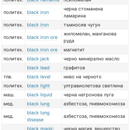
черна стоманена
политех.
black iron
ламарина
политех.
black iron
тъмносив чугун
жиломелан, манганова
политех.
black iron ore
руда
политех.
black iron ore
магнетит
политех.
black jack
черно минерално масло
black lead
графитов
тлв.
black level
ниво на черното
политех.
black light
ултравиолетова светлина
маш.
black liquid
черна натронова луга
мед.
black lung
азбестоза, пневмокониоза
black lung
мед.
азбестоза, пневмокониоза
disease
black magic
черна магия, вещерство