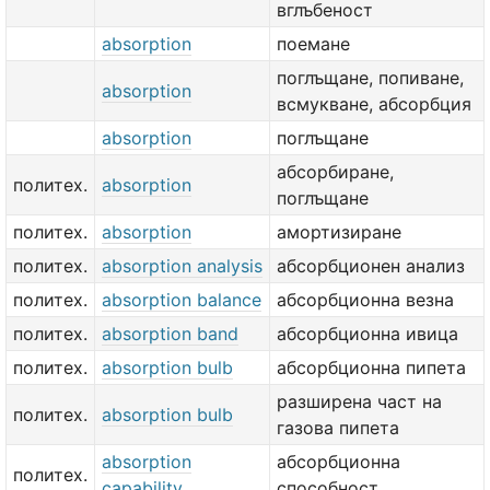
вглъбеност
absorption
поемане
поглъщане, попиване,
absorption
всмукване, абсорбция
absorption
поглъщане
абсорбиране,
политех.
absorption
поглъщане
политех.
absorption
амортизиране
политех.
absorption analysis
абсорбционен анализ
политех.
absorption balance
абсорбционна везна
политех.
absorption band
абсорбционна ивица
политех.
absorption bulb
абсорбционна пипета
разширена част на
политех.
absorption bulb
газова пипета
absorption
абсорбционна
политех.
capability
способност