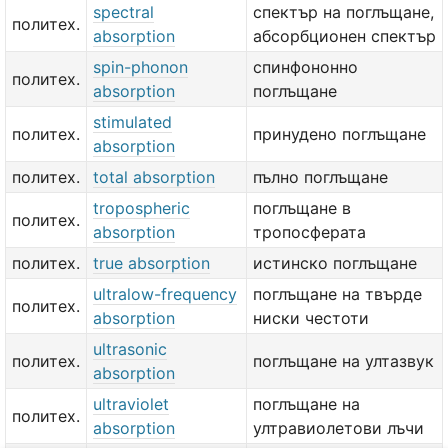
spectral
спектър на поглъщане,
политех.
absorption
абсорбционен спектър
spin-phonon
спинфононно
политех.
absorption
поглъщане
stimulated
политех.
принудено поглъщане
absorption
политех.
total absorption
пълно поглъщане
tropospheric
поглъщане в
политех.
absorption
тропосферата
политех.
true absorption
истинско поглъщане
ultralow-frequency
поглъщане на твърде
политех.
absorption
ниски честоти
ultrasonic
политех.
поглъщане на ултазвук
absorption
ultraviolet
поглъщане на
политех.
absorption
ултравиолетови лъчи