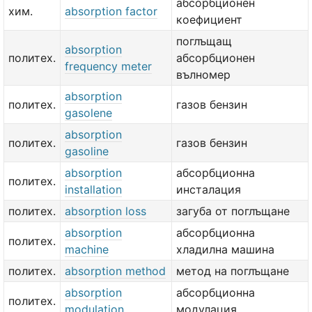
абсорбционен
хим.
absorption factor
коефициент
поглъщащ
absorption
политех.
абсорбционен
frequency meter
вълномер
absorption
политех.
газов бензин
gasolene
absorption
политех.
газов бензин
gasoline
absorption
абсорбционна
политех.
installation
инсталация
политех.
absorption loss
загуба от поглъщане
absorption
абсорбционна
политех.
machine
хладилна машина
политех.
absorption method
метод на поглъщане
absorption
абсорбционна
политех.
modulation
модулация