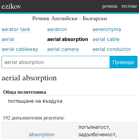
ezikov
речник
тестове
Речник
Английски - Български
aerator tank
aeratron
aerenchyma
aerial
aerial absorption
aerial cable
aerial cableway
aerial camera
aerial conductor
Преведи
aerial absorption
Обща политехника
поглъщане на въздуха
192 допълнителни резултата:
погълнатост,
absorption
задълбоченост,