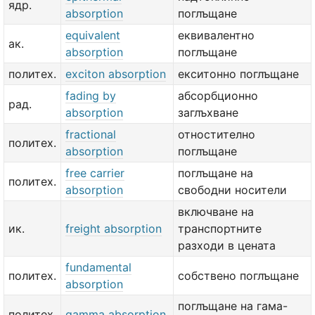
ядр.
absorption
поглъщане
equivalent
еквивалентно
ак.
absorption
поглъщане
политех.
exciton absorption
екситонно поглъщане
fading by
абсорбционно
рад.
absorption
заглъхване
fractional
отностително
политех.
absorption
поглъщане
free carrier
поглъщане на
политех.
absorption
свободни носители
включване на
ик.
freight absorption
транспортните
разходи в цената
fundamental
политех.
собствено поглъщане
absorption
поглъщане на гама-
политех.
gamma absorption