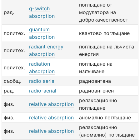
поглъщане от
q-switch
рад.
модулатора на
absorption
доброкачественост
quantum
политех.
квантово поглъщане
absorption
radiant energy
поглъщане на лъчиста
политех.
absorption
енергия
radiation
поглъщане на
политех.
absorption
излъчване
съобщ.
radio aerial
радиоантена
рад.
radio-aerial
радиоантенен
релаксационно
физ.
relative absorption
поглъщане
физ.
relative absorption
аномално поглъщане
релаксационно
физ.
relative absorption
(аномално) поглъщане