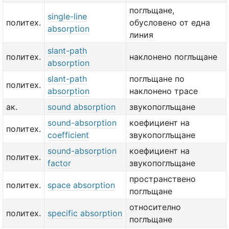
поглъщане,
single-line
политех.
обусловено от една
absorption
линия
slant-path
политех.
наклонено поглъщане
absorption
slant-path
поглъщане по
политех.
absorption
наклонено трасе
ак.
sound absorption
звукопоглъщане
sound-absorption
коефициент на
политех.
coefficient
звукопоглъщане
sound-absorption
коефициент на
политех.
factor
звукопоглъщане
пространствено
политех.
space absorption
поглъщане
относително
политех.
specific absorption
поглъщане