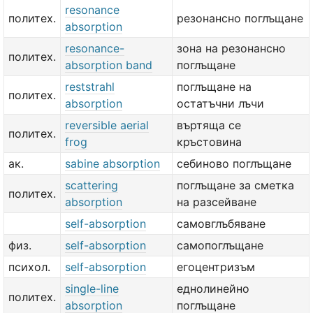
resonance
политех.
резонансно поглъщане
absorption
resonance-
зона на резонансно
политех.
absorption band
поглъщане
reststrahl
поглъщане на
политех.
absorption
остатъчни лъчи
reversible aerial
въртяща се
политех.
frog
кръстовина
ак.
sabine absorption
себиново поглъщане
scattering
поглъщане за сметка
политех.
absorption
на разсейване
self-absorption
самовглъбяване
физ.
self-absorption
самопоглъщане
психол.
self-absorption
егоцентризъм
single-line
еднолинейно
политех.
absorption
поглъщане