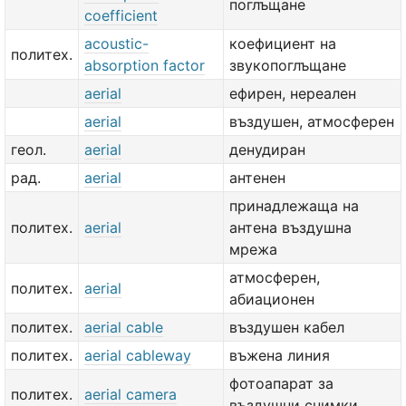
поглъщане
coefficient
acoustic-
коефициент на
политех.
absorption factor
звукопоглъщане
aerial
ефирен, нереален
aerial
въздушен, атмосферен
геол.
aerial
денудиран
рад.
aerial
антенен
принадлежаща на
политех.
aerial
антена въздушна
мрежа
атмосферен,
политех.
aerial
абиационен
политех.
aerial cable
въздушен кабел
политех.
aerial cableway
въжена линия
фотоапарат за
политех.
aerial camera
въздушни снимки