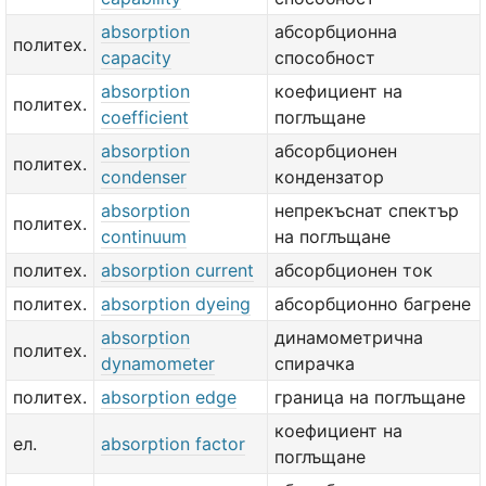
absorption
абсорбционна
политех.
capacity
способност
absorption
коефициент на
политех.
coefficient
поглъщане
absorption
абсорбционен
политех.
condenser
кондензатор
absorption
непрекъснат спектър
политех.
continuum
на поглъщане
политех.
absorption current
абсорбционен ток
политех.
absorption dyeing
абсорбционно багрене
absorption
динамометрична
политех.
dynamometer
спирачка
политех.
absorption edge
граница на поглъщане
коефициент на
ел.
absorption factor
поглъщане