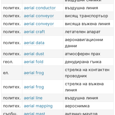
политех.
aerial conductor
въздушна линия
политех.
aerial conveyor
висящ транспортьор
политех.
aerial conveyor
висяща въжена линия
политех.
aerial craft
летателен апарат
аеронавигационни
политех.
aerial data
данни
политех.
aerial dust
атмосферен прах
геол.
aerial fold
денудирана гънка
стрелка на контактен
ел.
aerial frog
проводник
стрелка на въжена
политех.
aerial frog
линия
политех.
aerial line
въздушна линия
политех.
aerial mapping
аероснимка
съобщ.
aerial mast
антенно-мачтов