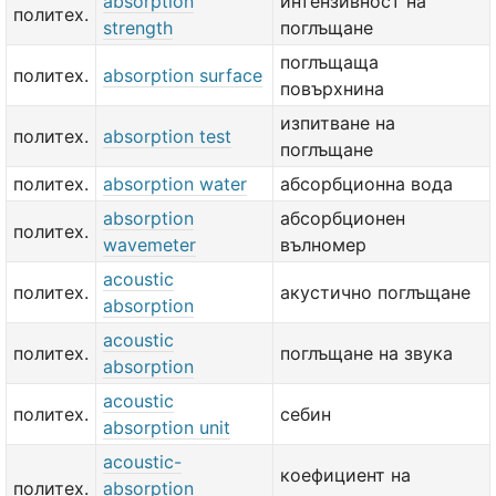
absorption
интензивност на
политех.
strength
поглъщане
поглъщаща
политех.
absorption surface
повърхнина
изпитване на
политех.
absorption test
поглъщане
политех.
absorption water
абсорбционна вода
absorption
абсорбционен
политех.
wavemeter
вълномер
acoustic
политех.
акустично поглъщане
absorption
acoustic
политех.
поглъщане на звука
absorption
acoustic
политех.
себин
absorption unit
acoustic-
коефициент на
политех.
absorption