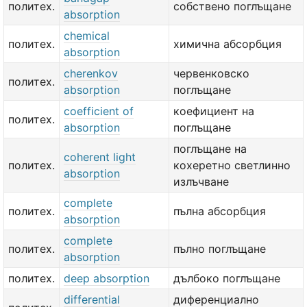
политех.
собствено поглъщане
absorption
chemical
политех.
химична абсорбция
absorption
cherenkov
червенковско
политех.
absorption
поглъщане
coefficient of
коефициент на
политех.
absorption
поглъщане
поглъщане на
coherent light
политех.
кохеретно светлинно
absorption
излъчване
complete
политех.
пълна абсорбция
absorption
complete
политех.
пълно поглъщане
absorption
политех.
deep absorption
дълбоко поглъщане
differential
диференциално