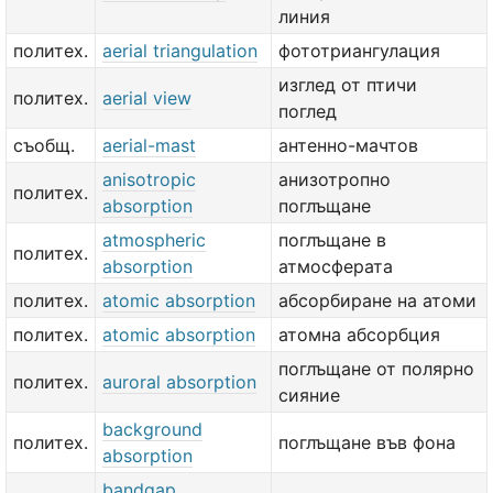
линия
политех.
aerial triangulation
фототриангулация
изглед от птичи
политех.
aerial view
поглед
съобщ.
aerial-mast
антенно-мачтов
anisotropic
анизотропно
политех.
absorption
поглъщане
atmospheric
поглъщане в
политех.
absorption
атмосферата
политех.
atomic absorption
абсорбиране на атоми
политех.
atomic absorption
атомна абсорбция
поглъщане от полярно
политех.
auroral absorption
сияние
background
политех.
поглъщане във фона
absorption
bandgap