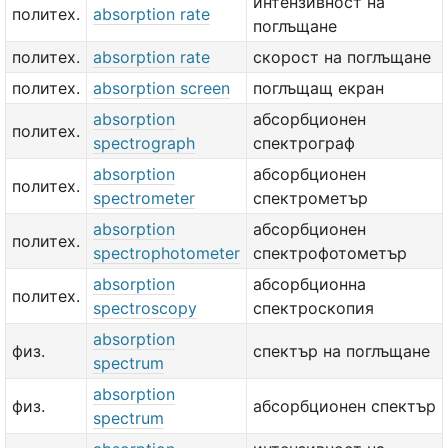
интензивност на
политех.
absorption rate
поглъщане
политех.
absorption rate
скорост на поглъщане
политех.
absorption screen
поглъщащ екран
absorption
абсорбционен
политех.
spectrograph
спектрограф
absorption
абсорбционен
политех.
spectrometer
спектрометър
absorption
абсорбционен
политех.
spectrophotometer
спектрофотометър
absorption
абсорбционна
политех.
spectroscopy
спектроскопия
absorption
физ.
спектър на поглъщане
spectrum
absorption
физ.
абсорбционен спектър
spectrum