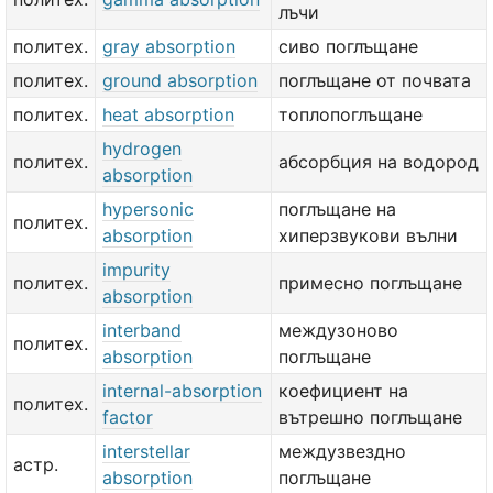
лъчи
политех.
gray absorption
сиво поглъщане
политех.
ground absorption
поглъщане от почвата
политех.
heat absorption
топлопоглъщане
hydrogen
политех.
абсорбция на водород
absorption
hypersonic
поглъщане на
политех.
absorption
хиперзвукови вълни
impurity
политех.
примесно поглъщане
absorption
interband
междузоново
политех.
absorption
поглъщане
internal-absorption
коефициент на
политех.
factor
вътрешно поглъщане
interstellar
междузвездно
астр.
absorption
поглъщане