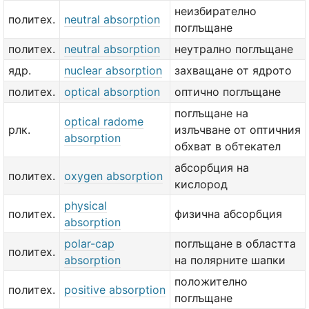
неизбирателно
политех.
neutral absorption
поглъщане
политех.
neutral absorption
неутрално поглъщане
ядр.
nuclear absorption
захващане от ядрото
политех.
optical absorption
оптично поглъщане
поглъщане на
optical radome
рлк.
излъчване от оптичния
absorption
обхват в обтекател
абсорбция на
политех.
oxygen absorption
кислород
physical
политех.
физична абсорбция
absorption
polar-cap
поглъщане в областта
политех.
absorption
на полярните шапки
положително
политех.
positive absorption
поглъщане