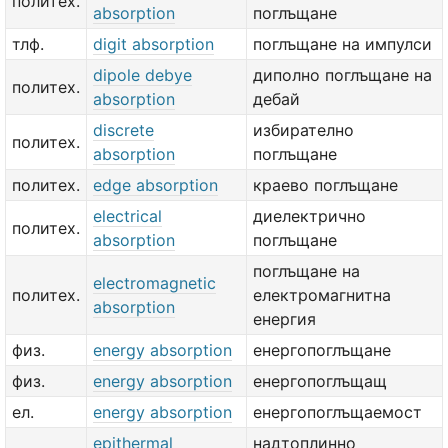
политех.
absorption
поглъщане
тлф.
digit absorption
поглъщане на импулси
dipole debye
диполно поглъщане на
политех.
absorption
дебай
discrete
избирателно
политех.
absorption
поглъщане
политех.
edge absorption
краево поглъщане
electrical
диелектрично
политех.
absorption
поглъщане
поглъщане на
electromagnetic
политех.
електромагнитна
absorption
енергия
физ.
energy absorption
енергопоглъщане
физ.
energy absorption
енергопоглъщащ
ел.
energy absorption
енергопоглъщаемост
epithermal
надтоплинно