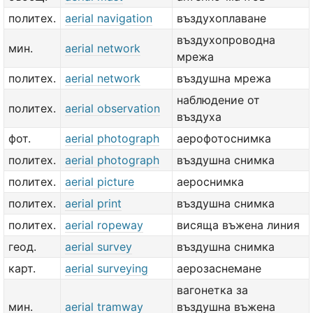
политех.
aerial navigation
въздухоплаване
въздухопроводна
мин.
aerial network
мрежа
политех.
aerial network
въздушна мрежа
наблюдение от
политех.
aerial observation
въздуха
фот.
aerial photograph
аерофотоснимка
политех.
aerial photograph
въздушна снимка
политех.
aerial picture
аероснимка
политех.
aerial print
въздушна снимка
политех.
aerial ropeway
висяща въжена линия
геод.
aerial survey
въздушна снимка
карт.
aerial surveying
аерозаснемане
вагонетка за
мин.
aerial tramway
въздушна въжена