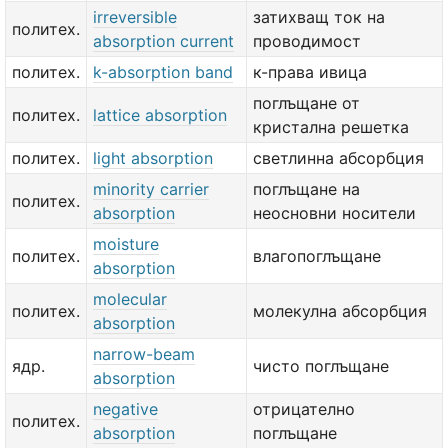
irreversible
затихващ ток на
политех.
absorption current
проводимост
политех.
k-absorption band
к-права ивица
поглъщане от
политех.
lattice absorption
кристална решетка
политех.
light absorption
светлинна абсорбция
minority carrier
поглъщане на
политех.
absorption
неосновни носители
moisture
политех.
влагопоглъщане
absorption
molecular
политех.
молекулна абсорбция
absorption
narrow-beam
ядр.
чисто поглъщане
absorption
negative
отрицателно
политех.
absorption
поглъщане