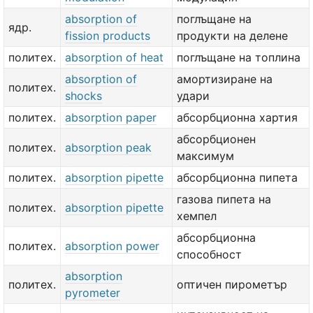
absorption of
поглъщане на
ядр.
fission products
продукти на делене
политех.
absorption of heat
поглъщане на топлина
absorption of
амортизиране на
политех.
shocks
удари
политех.
absorption paper
абсорбционна хартия
абсорбционен
политех.
absorption peak
максимум
политех.
absorption pipette
абсорбционна пипета
газова пипета на
политех.
absorption pipette
хемпел
абсорбционна
политех.
absorption power
способност
absorption
политех.
оптичен пирометър
pyrometer