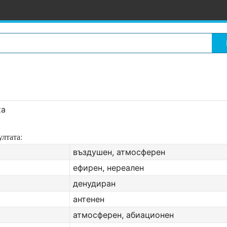
ка
лтата:
въздушен, атмосферен
ефирен, нереален
денудиран
антенен
атмосферен, абиационен