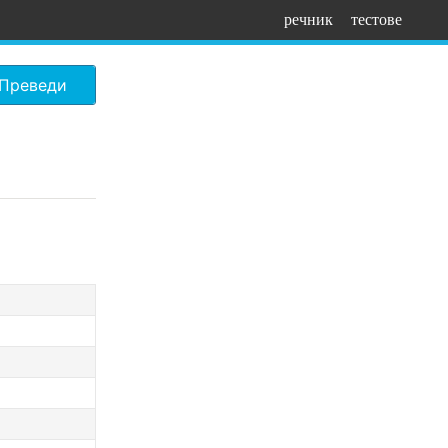
речник
тестове
Преведи