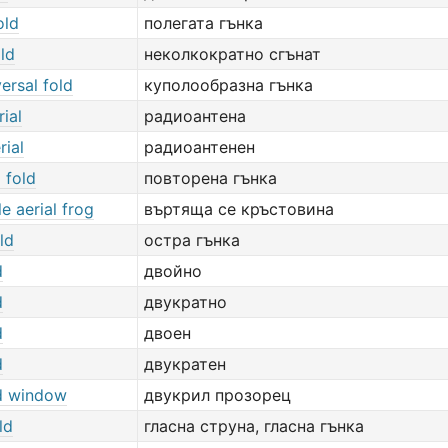
old
полегата гънка
ld
неколкократно сгънат
ersal fold
куполообразна гънка
rial
радиоантена
rial
радиоантенен
 fold
повторена гънка
le aerial frog
въртяща се кръстовина
ld
остра гънка
d
двойно
d
двукратно
d
двоен
d
двукратен
d window
двукрил прозорец
ld
гласна струна, гласна гънка