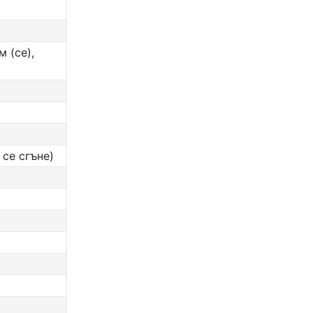
м (се),
 се сгъне)