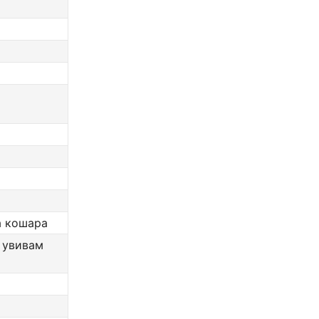
а кошара
, увивам