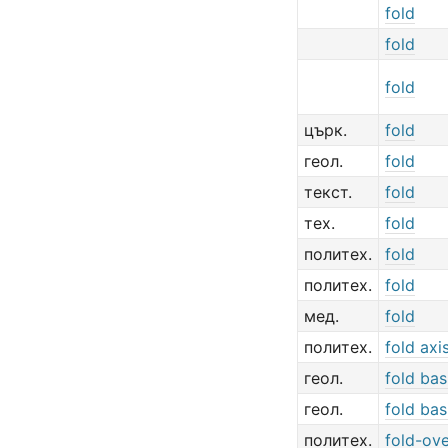
fold
fold
fold
църк.
fold
геол.
fold
текст.
fold
тех.
fold
политех.
fold
политех.
fold
мед.
fold
политех.
fold axi
геол.
fold bas
геол.
fold bas
политех.
fold-ov