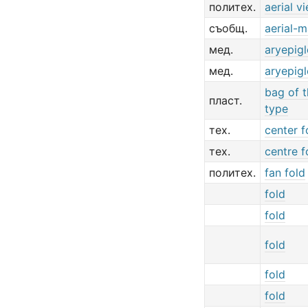
политех.
aerial v
съобщ.
aerial-m
мед.
aryepigl
мед.
aryepigl
bag of 
пласт.
type
тех.
center f
тех.
centre f
политех.
fan fold
fold
fold
fold
fold
fold