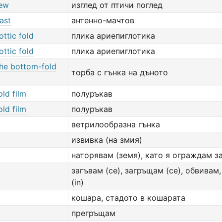
iew
изглед от птичи поглед
ast
антенно-мачтов
ottic fold
плика ариепиглотика
ottic fold
плика ариепиглотика
the bottom-fold
торба с гънка на дъното
old film
полуръкав
old film
полуръкав
ветрилообразна гънка
извивка (на змия)
наторявам (земя), като я ограждам з
загъвам (се), загръщам (се), обвивам
(in)
кошара, стадото в кошарата
прегръщам