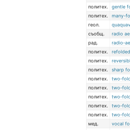
политех.
gentle f
политех.
many-fo
геол.
quaquav
съобщ.
radio ae
рад.
radio-ae
политех.
refolded
политех.
reversib
политех.
sharp fo
политех.
two-fol
политех.
two-fol
политех.
two-fol
политех.
two-fol
политех.
two-fol
мед.
vocal fo