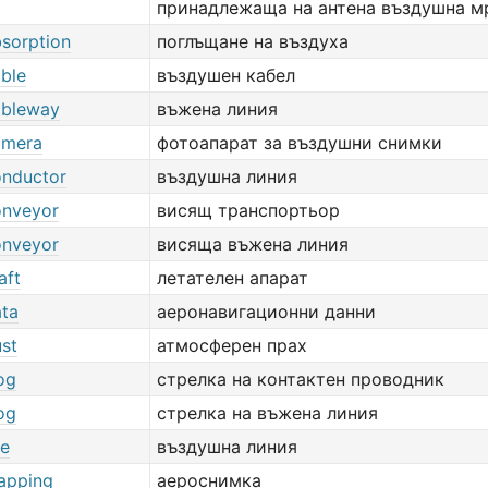
принадлежаща на антена въздушна 
bsorption
поглъщане на въздуха
able
въздушен кабел
ableway
въжена линия
amera
фотоапарат за въздушни снимки
onductor
въздушна линия
onveyor
висящ транспортьор
onveyor
висяща въжена линия
aft
летателен апарат
ata
аеронавигационни данни
ust
атмосферен прах
rog
стрелка на контактен проводник
rog
стрелка на въжена линия
ne
въздушна линия
mapping
аероснимка