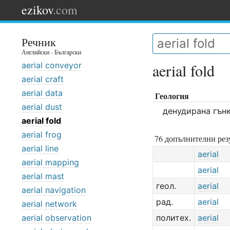
ezikov
.com
Речник
Английски - Български
aerial conveyor
aerial fold
aerial craft
aerial data
Геология
aerial dust
денудирана гън
aerial fold
aerial frog
76 допълнителни резу
aerial line
aerial
aerial mapping
aerial
aerial mast
геол.
aerial
aerial navigation
рад.
aerial
aerial network
aerial observation
политех.
aerial