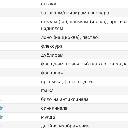
сгъвка
затварям/прибирам в кошара
сгъвам (се), нагъвам (и с up), прегъва
надиплям
лоно (на църква), паство
флексура
дублирам
фалцувам, правя ръб (на картон-за да
фалцовам
прегъвка, фалц, подгъв
гънка
s
било на антиклинала
in
синклинала
in
мулда
er
двойно изображение