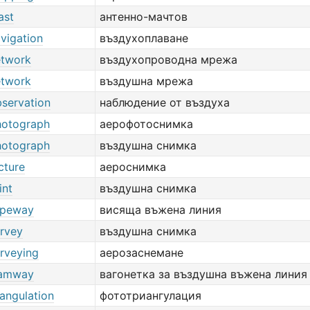
ast
антенно-мачтов
avigation
въздухоплаване
etwork
въздухопроводна мрежа
etwork
въздушна мрежа
bservation
наблюдение от въздуха
photograph
аерофотоснимка
photograph
въздушна снимка
icture
аероснимка
int
въздушна снимка
ropeway
висяща въжена линия
urvey
въздушна снимка
urveying
аерозаснемане
tramway
вагонетка за въздушна въжена линия
riangulation
фототриангулация