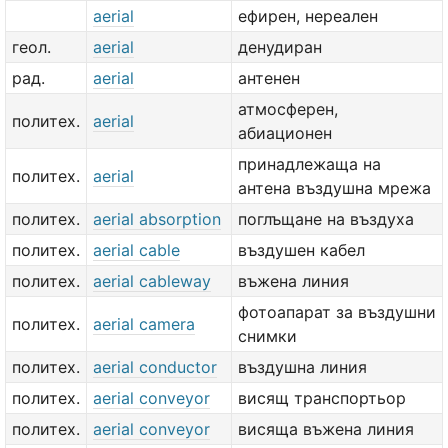
aerial
ефирен, нереален
геол.
aerial
денудиран
рад.
aerial
антенен
атмосферен,
политех.
aerial
абиационен
принадлежаща на
политех.
aerial
антена въздушна мрежа
политех.
aerial absorption
поглъщане на въздуха
политех.
aerial cable
въздушен кабел
политех.
aerial cableway
въжена линия
фотоапарат за въздушни
политех.
aerial camera
снимки
политех.
aerial conductor
въздушна линия
политех.
aerial conveyor
висящ транспортьор
политех.
aerial conveyor
висяща въжена линия