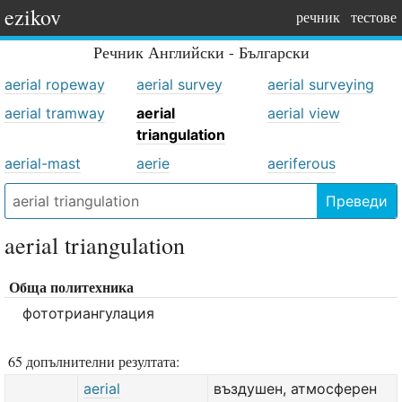
ezikov
речник
тестове
Речник
Английски - Български
aerial ropeway
aerial survey
aerial surveying
aerial tramway
aerial
aerial view
triangulation
aerial-mast
aerie
aeriferous
Преведи
aerial triangulation
Обща политехника
фототриангулация
65 допълнителни резултата:
aerial
въздушен, атмосферен