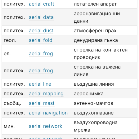
политех.
aerial craft
летателен апарат
аеронавигационни
политех.
aerial data
данни
политех.
aerial dust
атмосферен прах
геол.
aerial fold
денудирана гънка
стрелка на контактен
ел.
aerial frog
проводник
стрелка на въжена
политех.
aerial frog
линия
политех.
aerial line
въздушна линия
политех.
aerial mapping
аероснимка
съобщ.
aerial mast
антенно-мачтов
политех.
aerial navigation
въздухоплаване
въздухопроводна
мин.
aerial network
мрежа