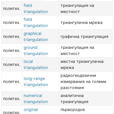
field
триангулация на
политех.
triangulation
местност
field
политех.
триангулачна мрежа
triangulation
graphical
политех.
графична триангулация
triangulation
ground
триангулация на
политех.
triangulation
местност
local
местна триангулачна
политех.
triangulation
мрежа
радиогеодезични
long-range
политех.
измервания на големи
triangulation
разстояния
numerical
аналитична
политех.
triangulation
триангулация
original
първородна
политех.