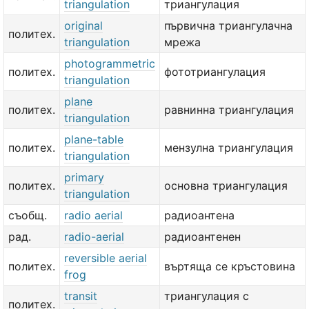
triangulation
триангулация
original
първична триангулачна
политех.
triangulation
мрежа
photogrammetric
политех.
фототриангулация
triangulation
plane
политех.
равнинна триангулация
triangulation
plane-table
политех.
мензулна триангулация
triangulation
primary
политех.
основна триангулация
triangulation
съобщ.
radio aerial
радиоантена
рад.
radio-aerial
радиоантенен
reversible aerial
политех.
въртяща се кръстовина
frog
transit
триангулация с
политех.