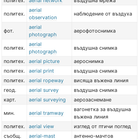
политех.
aerial network
въздушна мрежа
aerial
политех.
наблюдение от въздуха
observation
aerial
фот.
аерофотоснимка
photograph
aerial
политех.
въздушна снимка
photograph
политех.
aerial picture
аероснимка
политех.
aerial print
въздушна снимка
политех.
aerial ropeway
висяща въжена линия
геод.
aerial survey
въздушна снимка
карт.
aerial surveying
аерозаснемане
вагонетка за въздушна
мин.
aerial tramway
въжена линия
политех.
aerial view
изглед от птичи поглед
съобщ.
aerial-mast
антенно-мачтов