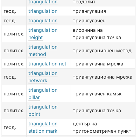
triangulation
теодолит
геод.
triangulation
триангулация
геод.
triangulation
триангулачен
triangulation
височина на
политех.
height
триангулачна точка
triangulation
политех.
триангулационен метод
method
политех.
triangulation net
триангулачна мрежа
triangulation
геод.
триангулационна мрежа
network
triangulation
политех.
триангулачен камък
pillar
triangulation
политех.
триангулачна точка
point
triangulation
център на
геод.
station mark
тригонометричен пункт