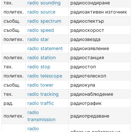
тех.
radio sounding
радиосондиране
политех.
radio source
радиоактивен източник
съобщ.
radio spectrum
радиоспектър
съобщ.
radio speed
радиоскорост
политех.
radio star
радиозвезда
radio statement
радиоизявление
политех.
radio station
радиостанция
тех.
radio stop
радиостоп
политех.
radio telescope
радиотелескоп
съобщ.
radio tower
радиокула
тех.
radio tracking
радионаблюдение
рад.
radio traffic
радиотрафик
radio
политех.
радиопредаване
transmission
radio