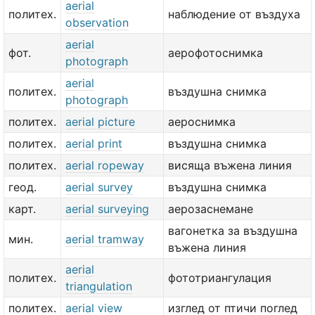
aerial
политех.
наблюдение от въздуха
observation
aerial
фот.
аерофотоснимка
photograph
aerial
политех.
въздушна снимка
photograph
политех.
aerial picture
аероснимка
политех.
aerial print
въздушна снимка
политех.
aerial ropeway
висяща въжена линия
геод.
aerial survey
въздушна снимка
карт.
aerial surveying
аерозаснемане
вагонетка за въздушна
мин.
aerial tramway
въжена линия
aerial
политех.
фототриангулация
triangulation
политех.
aerial view
изглед от птичи поглед