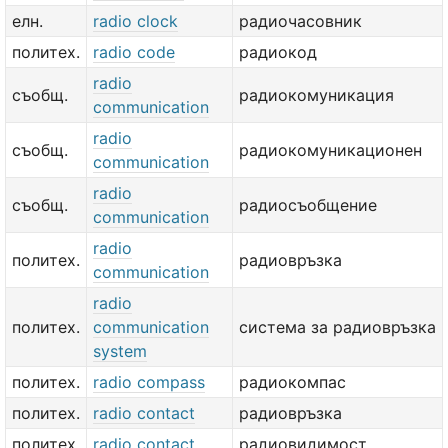
елн.
radio clock
радиочасовник
политех.
radio code
радиокод
radio
съобщ.
радиокомуникация
communication
radio
съобщ.
радиокомуникационен
communication
radio
съобщ.
радиосъобщение
communication
radio
политех.
радиовръзка
communication
radio
политех.
communication
система за радиовръзка
system
политех.
radio compass
радиокомпас
политех.
radio contact
радиовръзка
политех.
radio contact
радиовидимост