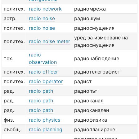
политех.
radio network
радиомрежа
астр.
radio noise
радиошум
политех.
radio noise
радиосмущения
уред за измерване на
политех.
radio noise meter
радиосмущения
radio
тех.
радионаблюдение
observation
политех.
radio officer
радиотелеграфист
политех.
radio operator
радист
рад.
radio path
радиопът
рад.
radio path
радиоканал
рад.
radio path
радиоканален
физ.
radio physics
радиофизика
съобщ.
radio planning
радиопланиране