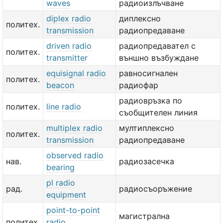
waves
радиоизлъчване
diplex radio
диплексно
политех.
transmission
радиопредаване
driven radio
радиопредавател с
политех.
transmitter
външно възбуждане
equisignal radio
равносигнален
политех.
beacon
радиофар
радиовръзка по
политех.
line radio
съобщителен линия
multiplex radio
мултиплексно
политех.
transmission
радиопредаване
observed radio
нав.
радиозасечка
bearing
pl radio
рад.
радиосъоръжение
equipment
point-to-point
магистрална
политех.
radio