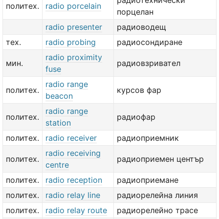
радиотехнически
политех.
radio porcelain
порцелан
radio presenter
радиоводещ
тех.
radio probing
радиосондиране
radio proximity
мин.
радиовзривател
fuse
radio range
политех.
курсов фар
beacon
radio range
политех.
радиофар
station
политех.
radio receiver
радиоприемник
radio receiving
политех.
радиоприемен център
centre
политех.
radio reception
радиоприемане
политех.
radio relay line
радиорелейна линия
политех.
radio relay route
радиорелейно трасе