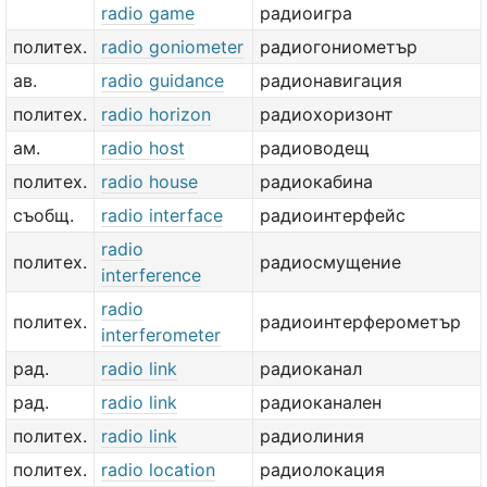
radio game
радиоигра
политех.
radio goniometer
радиогониометър
ав.
radio guidance
радионавигация
политех.
radio horizon
радиохоризонт
ам.
radio host
радиоводещ
политех.
radio house
радиокабина
съобщ.
radio interface
радиоинтерфейс
radio
политех.
радиосмущение
interference
radio
политех.
радиоинтерферометър
interferometer
рад.
radio link
радиоканал
рад.
radio link
радиоканален
политех.
radio link
радиолиния
политех.
radio location
радиолокация