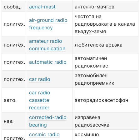
съобщ.
aerial-mast
антенно-мачтов
честота на
air-ground radio
политех.
радиовръзката в канала
frequency
въздух-земя
amateur radio
политех.
любителска връзка
communication
автоматичен
политех.
automatic radio
радиокомпас
автомобилен
политех.
car radio
радиоприемник
car radio
авто.
cassette
авторадиокасетофон
recorder
corrected-radio
изправена
нав.
bearing
радиозасечка
cosmic radio
космично
политех.