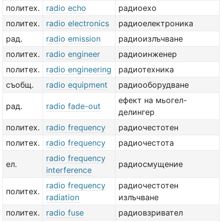
политех.
radio echo
радиоехо
политех.
radio electronics
радиоелектроника
рад.
radio emission
радиоизлъчване
политех.
radio engineer
радиоинженер
политех.
radio engineering
радиотехника
съобщ.
radio equipment
радиооборудване
ефект на мьогел-
рад.
radio fade-out
делингер
политех.
radio frequency
радиочестотен
политех.
radio frequency
радиочестота
radio frequency
ел.
радиосмущение
interference
radio frequency
радиочестотен
политех.
radiation
излъчване
политех.
radio fuse
радиовзривател