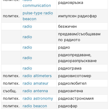
радиовръзка
communication
pulse-type radio
политех.
импулсен радиофар
beacon
radio
безжичен
предавам/съобщавам
radio
по радиото
radio
радио
радиопредаване,
radio
радиоразпръскване
radio
радиограма
политех.
radio altimeters
радиовисотомер
политех.
radio amateur
радиолюбител
съобщ.
radio antenna
радиоантена
политех.
radio astronomy
радиоастрономия
политех.
radio beacon
радиофар