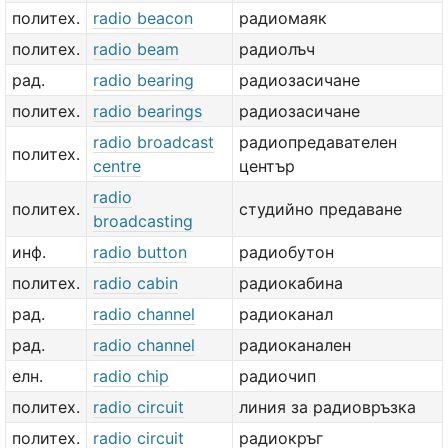
политех.
radio beacon
радиомаяк
политех.
radio beam
радиолъч
рад.
radio bearing
радиозасичане
политех.
radio bearings
радиозасичане
radio broadcast
радиопредавателен
политех.
centre
център
radio
политех.
студийно предаване
broadcasting
инф.
radio button
радиобутон
политех.
radio cabin
радиокабина
рад.
radio channel
радиоканал
рад.
radio channel
радиоканален
елн.
radio chip
радиочип
политех.
radio circuit
линия за радиовръзка
политех.
radio circuit
радиокръг