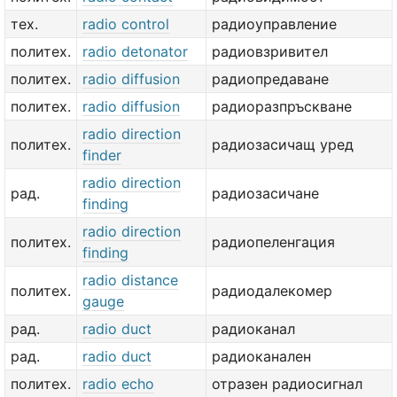
тех.
radio control
радиоуправление
политех.
radio detonator
радиовзривител
политех.
radio diffusion
радиопредаване
политех.
radio diffusion
радиоразпръскване
radio direction
политех.
радиозасичащ уред
finder
radio direction
рад.
радиозасичане
finding
radio direction
политех.
радиопеленгация
finding
radio distance
политех.
радиодалекомер
gauge
рад.
radio duct
радиоканал
рад.
radio duct
радиоканален
политех.
radio echo
отразен радиосигнал