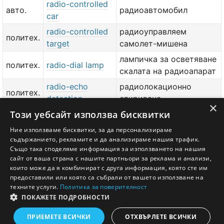
radio-controlled
авто.
радиоавтомобил
car
radio-controlled
радиоуправляем
политех.
target
самолет-мишена
лампичка за осветяване
политех.
radio-dial lamp
скалата на радиоапарат
radio-echo
радиолокационно
политех.
detection
откриване
×
Този уебсайт използва бисквитки
radio-echo
политех.
откривател на радиоехо
detector
Ние използваме бисквитки, за да персонализираме
съдържанието, рекламите и да анализираме нашия трафик.
политех.
radio-equipped
радиофициран
Също така споделяме информация за използването на нашия
сайт от ваша страна с нашите партньори за реклама и анализи,
добави значение или превод
тук
които може да я комбинират с друга информация, която сте им
предоставили или която са събрали от вашето използване на
техните услуги.
Политика за поверителност
ПОКАЖЕТЕ ПОДРОБНОСТИ
Английско - Български речник © Ezikov.com
Условия
Контакти
Панел
ПРИЕМЕТЕ ВСИЧКИ
ОТХВЪРЛЕТЕ ВСИЧКИ