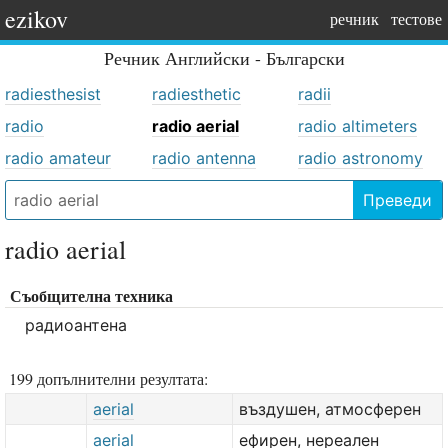
ezikov
речник
тестове
Речник
Английски - Български
radiesthesist
radiesthetic
radii
radio
radio aerial
radio altimeters
radio amateur
radio antenna
radio astronomy
Преведи
radio aerial
Съобщителна техника
радиоантена
199 допълнителни резултата:
aerial
въздушен, атмосферен
aerial
ефирен, нереален