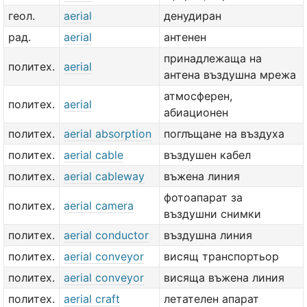
геол.
aerial
денудиран
рад.
aerial
антенен
принадлежаща на
политех.
aerial
антена въздушна мрежа
атмосферен,
политех.
aerial
абиационен
политех.
aerial absorption
поглъщане на въздуха
политех.
aerial cable
въздушен кабел
политех.
aerial cableway
въжена линия
фотоапарат за
политех.
aerial camera
въздушни снимки
политех.
aerial conductor
въздушна линия
политех.
aerial conveyor
висящ транспортьор
политех.
aerial conveyor
висяща въжена линия
политех.
aerial craft
летателен апарат