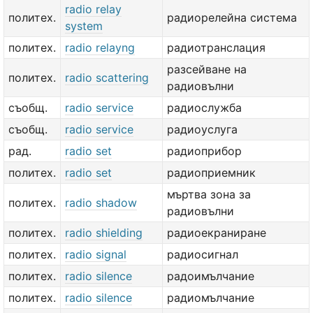
radio relay
политех.
радиорелейна система
system
политех.
radio relayng
радиотранслация
разсейване на
политех.
radio scattering
радиовълни
съобщ.
radio service
радиослужба
съобщ.
radio service
радиоуслуга
рад.
radio set
радиоприбор
политех.
radio set
радиоприемник
мъртва зона за
политех.
radio shadow
радиовълни
политех.
radio shielding
радиоекраниране
политех.
radio signal
радиосигнал
политех.
radio silence
радоимълчание
политех.
radio silence
радиомълчание