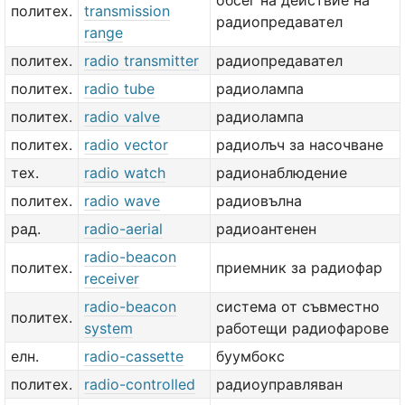
обсег на действие на
политех.
transmission
радиопредавател
range
политех.
radio transmitter
радиопредавател
политех.
radio tube
радиолампа
политех.
radio valve
радиолампа
политех.
radio vector
радиолъч за насочване
тех.
radio watch
радионаблюдение
политех.
radio wave
радиовълна
рад.
radio-aerial
радиоантенен
radio-beacon
политех.
приемник за радиофар
receiver
radio-beacon
система от съвместно
политех.
system
работещи радиофарове
елн.
radio-cassette
буумбокс
политех.
radio-controlled
радиоуправляван