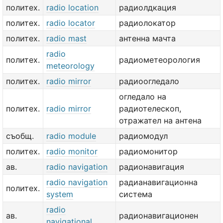
политех.
radio location
радиолдкация
политех.
radio locator
радиолокатор
политех.
radio mast
антенна мачта
radio
политех.
радиометеорология
meteorology
политех.
radio mirror
радиоогледало
огледало на
политех.
radio mirror
радиотелескоп,
отражател на антена
съобщ.
radio module
радиомодул
политех.
radio monitor
радиомонитор
ав.
radio navigation
радионавигация
radio navigation
радианавигационна
политех.
system
система
radio
ав.
радионавигационен
navigational