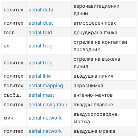
аеронавигационни
политех.
aerial data
данни
политех.
aerial dust
атмосферен прах
геол.
aerial fold
денудирана гънка
стрелка на контактен
ел.
aerial frog
проводник
стрелка на въжена
политех.
aerial frog
линия
политех.
aerial line
въздушна линия
политех.
aerial mapping
аероснимка
съобщ.
aerial mast
антенно-мачтов
политех.
aerial navigation
въздухоплаване
въздухопроводна
мин.
aerial network
мрежа
политех.
aerial network
въздушна мрежа