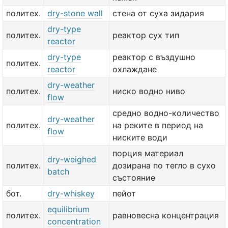
политех.
dry-stone wall
стена от суха зидария
dry-type
политех.
реактор сух тип
reactor
dry-type
реактор с въздушно
политех.
reactor
охлаждане
dry-weather
политех.
ниско водно ниво
flow
средно водно-количество
dry-weather
политех.
на реките в период на
flow
ниските води
порция материал
dry-weighed
политех.
дозирана по тегло в сухо
batch
състояние
бот.
dry-whiskey
пейот
equilibrium
политех.
равновесна концентрация
concentration