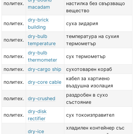
политех.
настилка без свързващо
macadam
вещество
dry-brick
политех.
суха зидария
building
dry-bulb
температура на сухия
политех.
temperature
термометър
dry-bulb
политех.
сух термометър
thermometer
политех.
dry-cargo ship
сухотоварен кораб
кабел за хартиено
политех.
dry-core cable
въздушна изолация
раздробен в сухо
политех.
dry-crushed
състояние
dry-disk
политех.
сух токоизправител
rectifier
хладилен контейнер със
dry-ice