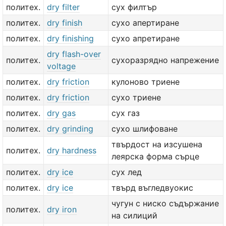
политех.
dry filter
сух филтър
политех.
dry finish
сухо апертиране
политех.
dry finishing
сухо апретиране
dry flash-over
политех.
сухоразрядно напрежение
voltage
политех.
dry friction
кулоново триене
политех.
dry friction
сухо триене
политех.
dry gas
сух газ
политех.
dry grinding
сухо шлифоване
твърдост на изсушена
политех.
dry hardness
леярска форма сърце
политех.
dry ice
сух лед
политех.
dry ice
твърд въгледвуокис
чугун с ниско съдържание
политех.
dry iron
на силиций