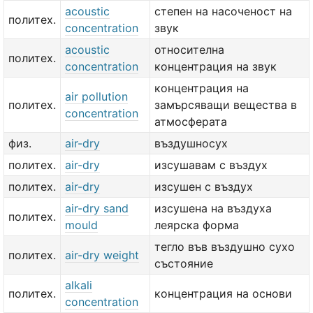
acoustic
степен на насоченост на
политех.
concentration
звук
acoustic
относителна
политех.
concentration
концентрация на звук
концентрация на
air pollution
политех.
замърсяващи вещества в
concentration
атмосферата
физ.
air-dry
въздушносух
политех.
air-dry
изсушавам с въздух
политех.
air-dry
изсушен с въздух
air-dry sand
изсушена на въздуха
политех.
mould
леярска форма
тегло във въздушно сухо
политех.
air-dry weight
състояние
alkali
политех.
концентрация на основи
concentration