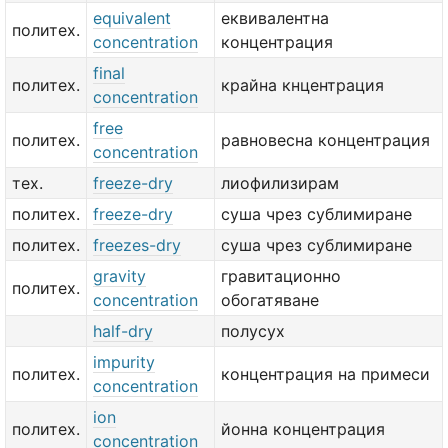
equivalent
еквивалентна
политех.
concentration
концентрация
final
политех.
крайна кнцентрация
concentration
free
политех.
равновесна концентрация
concentration
тех.
freeze-dry
лиофилизирам
политех.
freeze-dry
суша чрез сублимиране
политех.
freezes-dry
суша чрез сублимиране
gravity
гравитационно
политех.
concentration
обогатяване
half-dry
полусух
impurity
политех.
концентрация на примеси
concentration
ion
политех.
йонна концентрация
concentration