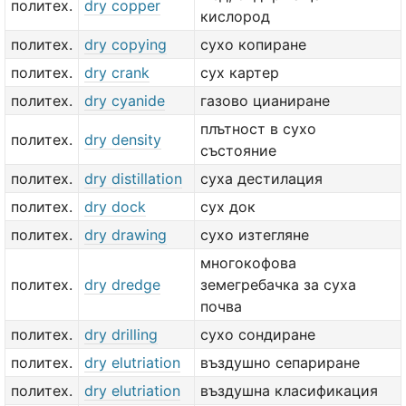
политех.
dry copper
кислород
политех.
dry copying
сухо копиране
политех.
dry crank
сух картер
политех.
dry cyanide
газово цианиране
плътност в сухо
политех.
dry density
състояние
политех.
dry distillation
суха дестилация
политех.
dry dock
сух док
политех.
dry drawing
сухо изтегляне
многокофова
политех.
dry dredge
земегребачка за суха
почва
политех.
dry drilling
сухо сондиране
политех.
dry elutriation
въздушно сепариране
политех.
dry elutriation
въздушна класификация