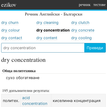
ezikov
речник
тестове
Речник
Английски - Български
dry churn
dry cleaning
dry clutch
dry colour
dry concentration
dry concrete
dry contact
dry content
dry cooling
Преведи
dry concentration
Обща политехника
сухо обогатяване
195 допълнителни резултата:
acid
политех.
киселинна концентрация
concentration