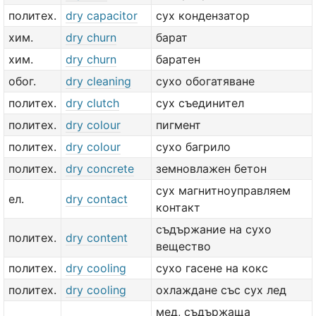
политех.
dry capacitor
сух кондензатор
хим.
dry churn
барат
хим.
dry churn
баратен
обог.
dry cleaning
сухо обогатяване
политех.
dry clutch
сух съединител
политех.
dry colour
пигмент
политех.
dry colour
сухо багрило
политех.
dry concrete
земновлажен бетон
сух магнитноуправляем
ел.
dry contact
контакт
съдържание на сухо
политех.
dry content
вещество
политех.
dry cooling
сухо гасене на кокс
политех.
dry cooling
охлаждане със сух лед
мед, съдържаща