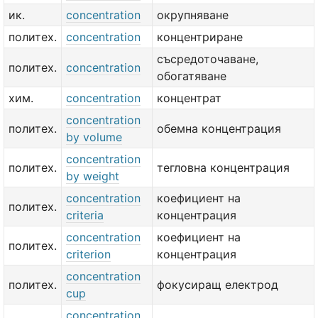
ик.
concentration
окрупняване
политех.
concentration
концентриране
съсредоточаване,
политех.
concentration
обогатяване
хим.
concentration
концентрат
concentration
политех.
обемна концентрация
by volume
concentration
политех.
тегловна концентрация
by weight
concentration
коефициент на
политех.
criteria
концентрация
concentration
коефициент на
политех.
criterion
концентрация
concentration
политех.
фокусиращ електрод
cup
concentration