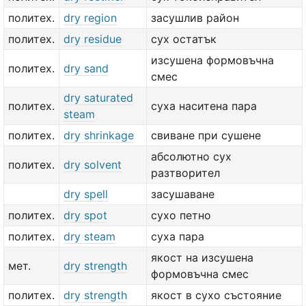
политех.
dry region
засушлив район
политех.
dry residue
сух остатък
изсушена формовъчна
политех.
dry sand
смес
dry saturated
политех.
суха наситена пара
steam
политех.
dry shrinkage
свиване при сушене
абсолютно сух
политех.
dry solvent
разтворител
dry spell
засушаване
политех.
dry spot
сухо петно
политех.
dry steam
суха пара
якост на изсушена
мет.
dry strength
формовъчна смес
политех.
dry strength
якост в сухо състояние