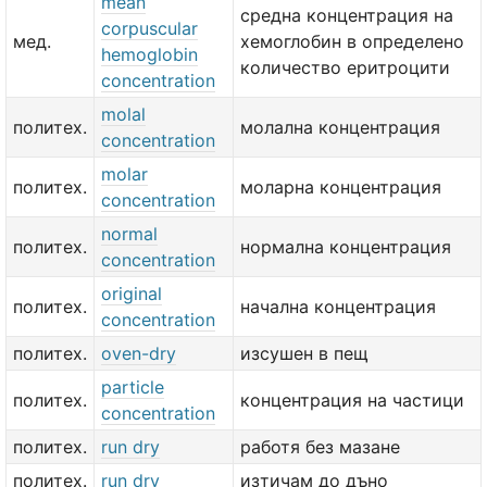
mean
средна концентрация на
corpuscular
мед.
хемоглобин в определено
hemoglobin
количество еритроцити
concentration
molal
политех.
молална концентрация
concentration
molar
политех.
моларна концентрация
concentration
normal
политех.
нормална концентрация
concentration
original
политех.
начална концентрация
concentration
политех.
oven-dry
изсушен в пещ
particle
политех.
концентрация на частици
concentration
политех.
run dry
работя без мазане
политех.
run dry
изтичам до дъно