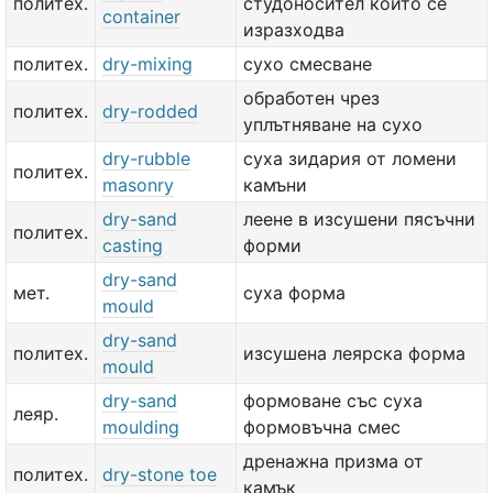
политех.
студоносител който се
container
изразходва
политех.
dry-mixing
сухо смесване
обработен чрез
политех.
dry-rodded
уплътняване на сухо
dry-rubble
суха зидария от ломени
политех.
masonry
камъни
dry-sand
леене в изсушени пясъчни
политех.
casting
форми
dry-sand
мет.
суха форма
mould
dry-sand
политех.
изсушена леярска форма
mould
dry-sand
формоване със суха
леяр.
moulding
формовъчна смес
дренажна призма от
политех.
dry-stone toe
камък