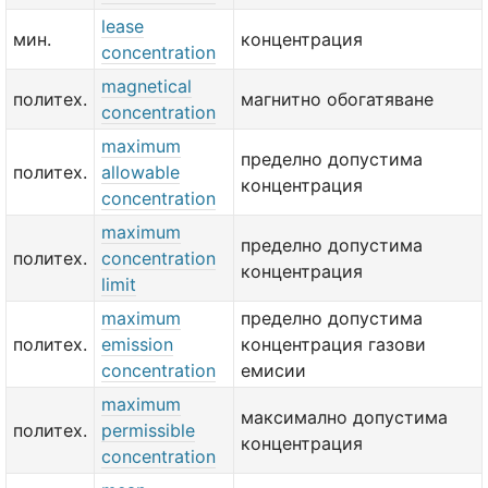
lease
мин.
концентрация
concentration
magnetical
политех.
магнитно обогатяване
concentration
maximum
пределно допустима
политех.
allowable
концентрация
concentration
maximum
пределно допустима
политех.
concentration
концентрация
limit
maximum
пределно допустима
политех.
emission
концентрация газови
concentration
емисии
maximum
максимално допустима
политех.
permissible
концентрация
concentration