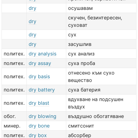
dry
осушавам
скучен, безинтересен,
dry
суховат
dry
сух
dry
засушлив
политех.
dry analysis
сух анализ
политех.
dry assay
суха проба
отнесено към сухо
политех.
dry basis
вещество
политех.
dry battery
суха батерия
вдухване на подсушен
политех.
dry blast
въздух
обог.
dry blowing
въздушно обогатяване
минер.
dry bone
смитсонит
политех.
dry box
абсорбер