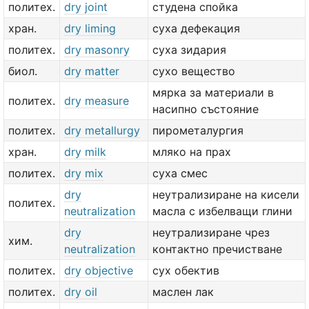
политех.
dry joint
студена спойка
хран.
dry liming
суха дефекация
политех.
dry masonry
суха зидария
биол.
dry matter
сухо вещество
мярка за материали в
политех.
dry measure
насипно състояние
политех.
dry metallurgy
пирометалургия
хран.
dry milk
мляко на прах
политех.
dry mix
суха смес
dry
неутрализиране на кисели
политех.
neutralization
масла с избелващи глини
dry
неутрализиране чрез
хим.
neutralization
контактно пречистване
политех.
dry objective
сух обектив
политех.
dry oil
маслен лак