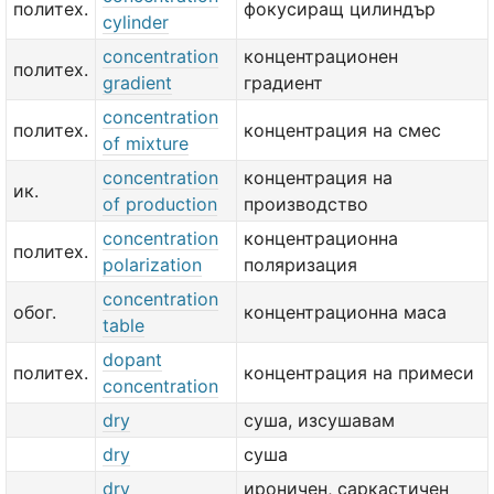
политех.
фокусиращ цилиндър
cylinder
concentration
концентрационен
политех.
gradient
градиент
concentration
политех.
концентрация на смес
of mixture
concentration
концентрация на
ик.
of production
производство
concentration
концентрационна
политех.
polarization
поляризация
concentration
обог.
концентрационна маса
table
dopant
политех.
концентрация на примеси
concentration
dry
суша, изсушавам
dry
суша
dry
ироничен, саркастичен