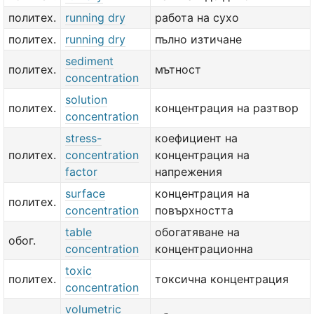
политех.
running dry
работа на сухо
политех.
running dry
пълно изтичане
sediment
политех.
мътност
concentration
solution
политех.
концентрация на разтвор
concentration
stress-
коефициент на
политех.
concentration
концентрация на
factor
напрежения
surface
концентрация на
политех.
concentration
повърхността
table
обогатяване на
обог.
concentration
концентрационна
toxic
политех.
токсична концентрация
concentration
volumetric