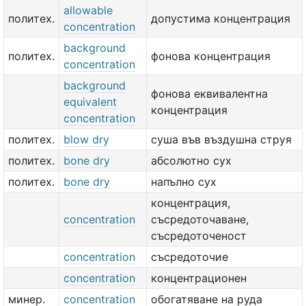
allowable
политех.
допустима концентрация
concentration
background
политех.
фонова концентрация
concentration
background
фонова еквивалентна
equivalent
концентрация
concentration
политех.
blow dry
суша във въздушна струя
политех.
bone dry
абсолютно сух
политех.
bone dry
напълно сух
концентрация,
concentration
съсредоточаване,
съсредоточеност
concentration
съсредоточие
concentration
концентрационен
минер.
concentration
обогатяване на руда