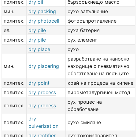
политех.
dry oil
бързосъхнещо масло
мин.
dry packing
сухо запълнение
политех.
dry photocell
фотосъпротивление
ел.
dry pile
суха батерия
политех.
dry pile
сух елемент
dry place
сухо
разработване на наносно
мин.
dry placering
находище с пневматично
обогатяване на пясъците
политех.
dry point
край на процеса на кипене
политех.
dry process
пирометалургичен метод
сух процес на
политех.
dry process
обработване
dry
политех.
сухо смилане
pulverization
политех.
dry rectifier
сух токоизправител