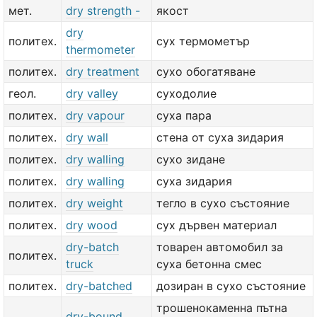
мет.
dry strength -
якост
dry
политех.
сух термометър
thermometer
политех.
dry treatment
сухо обогатяване
геол.
dry valley
суходолие
политех.
dry vapour
суха пара
политех.
dry wall
стена от суха зидария
политех.
dry walling
сухо зидане
политех.
dry walling
суха зидария
политех.
dry weight
тегло в сухо състояние
политех.
dry wood
сух дървен материал
dry-batch
товарен автомобил за
политех.
truck
суха бетонна смес
политех.
dry-batched
дозиран в сухо състояние
трошенокаменна пътна
dry-bound