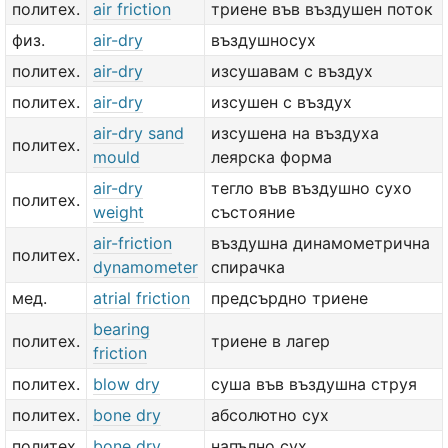
политех.
air friction
триене във въздушен поток
физ.
air-dry
въздушносух
политех.
air-dry
изсушавам с въздух
политех.
air-dry
изсушен с въздух
air-dry sand
изсушена на въздуха
политех.
mould
леярска форма
air-dry
тегло във въздушно сухо
политех.
weight
състояние
air-friction
въздушна динамометрична
политех.
dynamometer
спирачка
мед.
atrial friction
предсърдно триене
bearing
политех.
триене в лагер
friction
политех.
blow dry
суша във въздушна струя
политех.
bone dry
абсолютно сух
политех.
bone dry
напълно сух