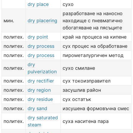
dry place
сухо
разработване на наносно
мин.
dry placering
находище с пневматично
обогатяване на пясъците
политех.
dry point
край на процеса на кипене
политех.
dry process
сух процес на обработване
политех.
dry process
пирометалургичен метод
dry
политех.
сухо смилане
pulverization
политех.
dry rectifier
сух токоизправител
политех.
dry region
засушлив район
политех.
dry residue
сух остатък
политех.
dry sand
изсушена формовъчна смес
dry saturated
политех.
суха наситена пара
steam