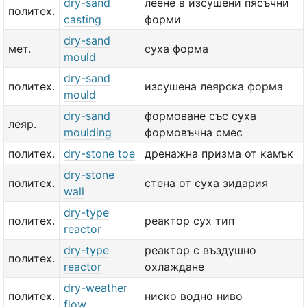
dry-sand
леене в изсушени пясъчни
политех.
casting
форми
dry-sand
мет.
суха форма
mould
dry-sand
политех.
изсушена леярска форма
mould
dry-sand
формоване със суха
леяр.
moulding
формовъчна смес
политех.
dry-stone toe
дренажна призма от камък
dry-stone
политех.
стена от суха зидария
wall
dry-type
политех.
реактор сух тип
reactor
dry-type
реактор с въздушно
политех.
reactor
охлаждане
dry-weather
политех.
ниско водно ниво
flow