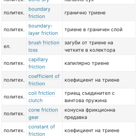
boundary
политех.
гранично триене
friction
boundary-
политех.
триене в граничен слой
layer friction
brush friction
загуби от триене на
ел.
loss
четките в колектора
capillary
политех.
капилярно триене
friction
coefficient of
политех.
коефициент на триене
friction
coil friction
триещ съединител с
политех.
clutch
винтова пружина
cone friction
конусна фрикционна
политех.
gear
предавка
constant of
политех.
коефициент на триене
friction