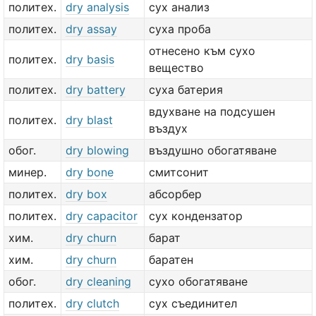
политех.
dry analysis
сух анализ
политех.
dry assay
суха проба
отнесено към сухо
политех.
dry basis
вещество
политех.
dry battery
суха батерия
вдухване на подсушен
политех.
dry blast
въздух
обог.
dry blowing
въздушно обогатяване
минер.
dry bone
смитсонит
политех.
dry box
абсорбер
политех.
dry capacitor
сух кондензатор
хим.
dry churn
барат
хим.
dry churn
баратен
обог.
dry cleaning
сухо обогатяване
политех.
dry clutch
сух съединител