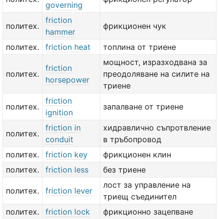
governing
friction
политех.
фрикционен чук
hammer
политех.
friction heat
топлина от триене
мощност, изразходвана за
friction
политех.
преодоляване на силите на
horsepower
триене
friction
политех.
запалване от триене
ignition
friction in
хидравлично съпротвление
политех.
conduit
в тръбопровод
политех.
friction key
фрикционен клин
политех.
friction less
без триене
лост за управление на
политех.
friction lever
триещ съединител
политех.
friction lock
фрикционно зацепване