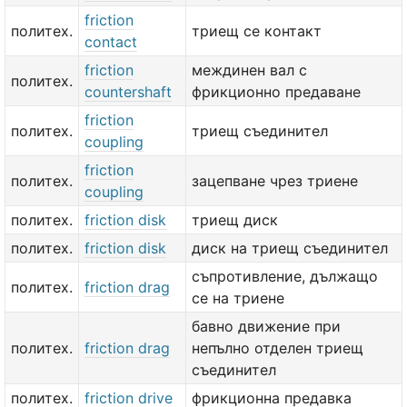
friction
политех.
триещ се контакт
contact
friction
междинен вал с
политех.
countershaft
фрикционно предаване
friction
политех.
триещ съединител
coupling
friction
политех.
зацепване чрез триене
coupling
политех.
friction disk
триещ диск
политех.
friction disk
диск на триещ съединител
съпротивление, дължащо
политех.
friction drag
се на триене
бавно движение при
политех.
friction drag
непълно отделен триещ
съединител
политех.
friction drive
фрикционна предавка