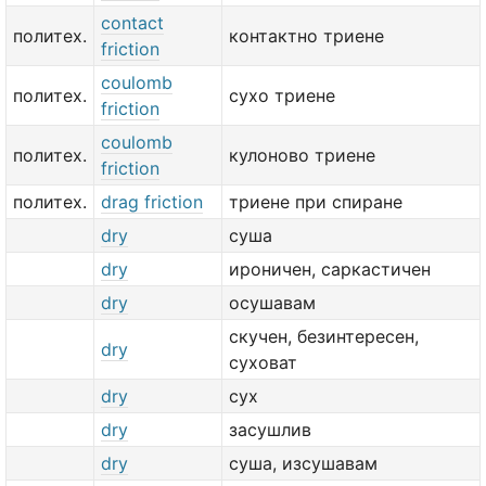
contact
политех.
контактно триене
friction
coulomb
политех.
сухо триене
friction
coulomb
политех.
кулоново триене
friction
политех.
drag friction
триене при спиране
dry
суша
dry
ироничен, саркастичен
dry
осушавам
скучен, безинтересен,
dry
суховат
dry
сух
dry
засушлив
dry
суша, изсушавам