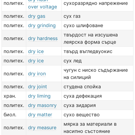
политех.
сухоразрядно напрежение
over voltage
политех.
dry gas
сух газ
политех.
dry grinding
сухо шлифоване
твърдост на изсушена
политех.
dry hardness
леярска форма сърце
политех.
dry ice
твърд въгледвуокис
политех.
dry ice
сух лед
чугун с ниско съдържание
политех.
dry iron
на силиций
политех.
dry joint
студена спойка
хран.
dry liming
суха дефекация
политех.
dry masonry
суха зидария
биол.
dry matter
сухо вещество
мярка за материали в
политех.
dry measure
насипно състояние