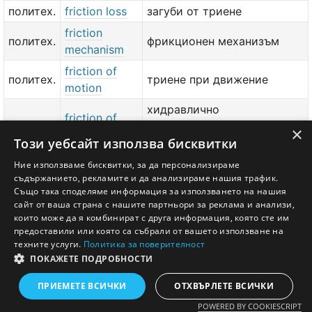
политех.
friction loss
загуби от триене
friction
политех.
фрикционен механизъм
mechanism
friction of
политех.
триене при движение
motion
хидравлично
friction of
политех.
съпротивление на
×
piping
Този уебсайт използва бисквитки
тръбопровод
friction of
Ние използваме бисквитки, за да персонализираме
политех.
триене при покой
съдържанието, рекламите и да анализираме нашия трафик.
rest
Също така споделяме информация за използването на нашия
сайт от ваша страна с нашите партньори за реклама и анализи,
добави значение или превод
тук
които може да я комбинират с друга информация, която сте им
предоставили или която са събрали от вашето използване на
техните услуги.
Политика за поверителност
ПОКАЖЕТЕ ПОДРОБНОСТИ
Английско - Български речник © Ezikov.com
Условия
Контакти
Панел
ПРИЕМЕТЕ ВСИЧКИ
ОТХВЪРЛЕТЕ ВСИЧКИ
POWERED BY COOKIESCRIPT