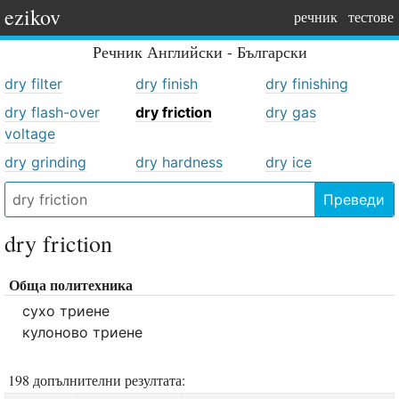
ezikov
речник
тестове
Речник
Английски - Български
dry filter
dry finish
dry finishing
dry flash-over
dry friction
dry gas
voltage
dry grinding
dry hardness
dry ice
Преведи
dry friction
Обща политехника
сухо триене
кулоново триене
198 допълнителни резултата: