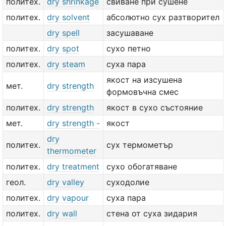
политех.
dry shrinkage
свиване при сушене
политех.
dry solvent
абсолютно сух разтворител
dry spell
засушаване
политех.
dry spot
сухо петно
политех.
dry steam
суха пара
якост на изсушена
мет.
dry strength
формовъчна смес
политех.
dry strength
якост в сухо състояние
мет.
dry strength -
якост
dry
политех.
сух термометър
thermometer
политех.
dry treatment
сухо обогатяване
геол.
dry valley
суходолие
политех.
dry vapour
суха пара
политех.
dry wall
стена от суха зидария