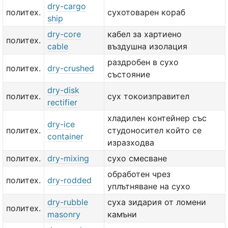
dry-cargo
политех.
сухотоварен кораб
ship
dry-core
кабел за хартиено
политех.
cable
въздушна изолация
раздробен в сухо
политех.
dry-crushed
състояние
dry-disk
политех.
сух токоизправител
rectifier
хладилен контейнер със
dry-ice
политех.
студоносител който се
container
изразходва
политех.
dry-mixing
сухо смесване
обработен чрез
политех.
dry-rodded
уплътняване на сухо
dry-rubble
суха зидария от ломени
политех.
masonry
камъни