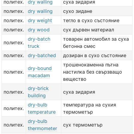
политех.
dry walling
суха зидария
политех.
dry walling
сухо зидане
политех.
dry weight
тегло в сухо състояние
политех.
dry wood
сух дървен материал
dry-batch
товарен автомобил за суха
политех.
truck
бетонна смес
политех.
dry-batched
дозиран в сухо състояние
трошенокаменна пътна
dry-bound
политех.
настилка без свързващо
macadam
вещество
dry-brick
политех.
суха зидария
building
dry-bulb
температура на сухия
политех.
temperature
термометър
dry-bulb
политех.
сух термометър
thermometer