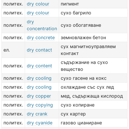
политех.
dry colour
пигмент
политех.
dry colour
сухо багрило
dry
политех.
сухо обогатяване
concentration
политех.
dry concrete
земновлажен бетон
сух магнитноуправляем
ел.
dry contact
контакт
съдържание на сухо
политех.
dry content
вещество
политех.
dry cooling
сухо гасене на кокс
политех.
dry cooling
охлаждане със сух лед
политех.
dry copper
мед, съдържаща кислород
политех.
dry copying
сухо копиране
политех.
dry crank
сух картер
политех.
dry cyanide
газово цианиране