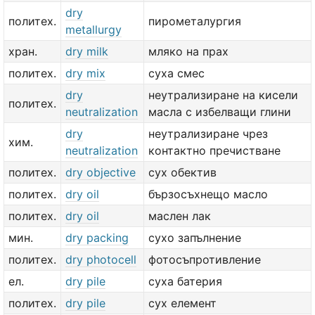
dry
политех.
пирометалургия
metallurgy
хран.
dry milk
мляко на прах
политех.
dry mix
суха смес
dry
неутрализиране на кисели
политех.
neutralization
масла с избелващи глини
dry
неутрализиране чрез
хим.
neutralization
контактно пречистване
политех.
dry objective
сух обектив
политех.
dry oil
бързосъхнещо масло
политех.
dry oil
маслен лак
мин.
dry packing
сухо запълнение
политех.
dry photocell
фотосъпротивление
ел.
dry pile
суха батерия
политех.
dry pile
сух елемент