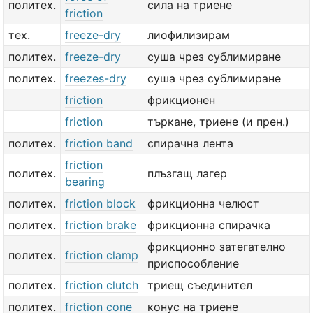
политех.
сила на триене
friction
тех.
freeze-dry
лиофилизирам
политех.
freeze-dry
суша чрез сублимиране
политех.
freezes-dry
суша чрез сублимиране
friction
фрикционен
friction
търкане, триене (и прен.)
политех.
friction band
спирачна лента
friction
политех.
плъзгащ лагер
bearing
политех.
friction block
фрикционна челюст
политех.
friction brake
фрикционна спирачка
фрикционно затегателно
политех.
friction clamp
приспособление
политех.
friction clutch
триещ съединител
политех.
friction cone
конус на триене