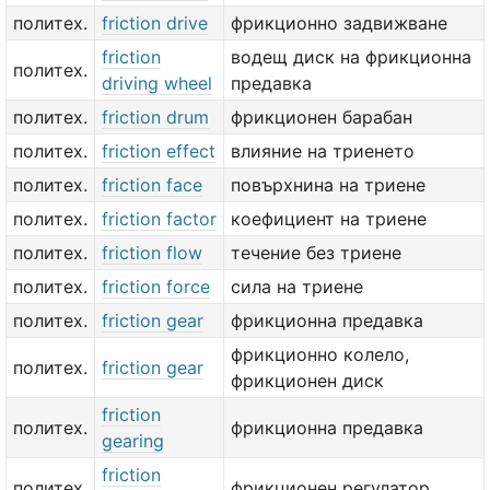
политех.
friction drive
фрикционно задвижване
friction
водещ диск на фрикционна
политех.
driving wheel
предавка
политех.
friction drum
фрикционен барабан
политех.
friction effect
влияние на триенето
политех.
friction face
повърхнина на триене
политех.
friction factor
коефициент на триене
политех.
friction flow
течение без триене
политех.
friction force
сила на триене
политех.
friction gear
фрикционна предавка
фрикционно колело,
политех.
friction gear
фрикционен диск
friction
политех.
фрикционна предавка
gearing
friction
политех.
фрикционен регулатор