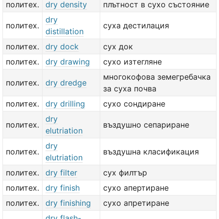
политех.
dry density
плътност в сухо състояние
dry
политех.
суха дестилация
distillation
политех.
dry dock
сух док
политех.
dry drawing
сухо изтегляне
многокофова земегребачка
политех.
dry dredge
за суха почва
политех.
dry drilling
сухо сондиране
dry
политех.
въздушно сепариране
elutriation
dry
политех.
въздушна класификация
elutriation
политех.
dry filter
сух филтър
политех.
dry finish
сухо апертиране
политех.
dry finishing
сухо апретиране
dry flash-