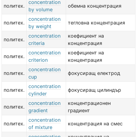
concentration
политех.
обемна концентрация
by volume
concentration
политех.
тегловна концентрация
by weight
concentration
коефициент на
политех.
criteria
концентрация
concentration
коефициент на
политех.
criterion
концентрация
concentration
политех.
фокусиращ електрод
cup
concentration
политех.
фокусиращ цилиндър
cylinder
concentration
концентрационен
политех.
gradient
градиент
concentration
политех.
концентрация на смес
of mixture
concentration
концентрация на