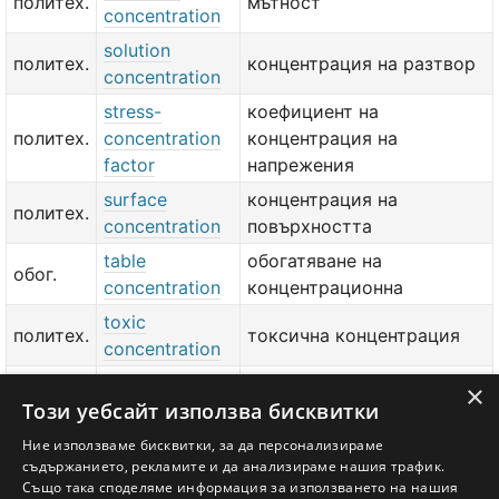
политех.
мътност
concentration
solution
политех.
концентрация на разтвор
concentration
stress-
коефициент на
политех.
concentration
концентрация на
factor
напрежения
surface
концентрация на
политех.
concentration
повърхността
table
обогатяване на
обог.
concentration
концентрационна
toxic
политех.
токсична концентрация
concentration
volumetric
×
политех.
обемна концентрация
Този уебсайт използва бисквитки
concentration
weight
Ние използваме бисквитки, за да персонализираме
политех.
тегловна концентрация
съдържанието, рекламите и да анализираме нашия трафик.
concentration
Също така споделяме информация за използването на нашия