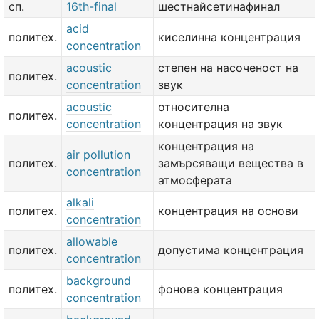
сп.
16th-final
шестнайсетинафинал
acid
политех.
киселинна концентрация
concentration
acoustic
степен на насоченост на
политех.
concentration
звук
acoustic
относителна
политех.
concentration
концентрация на звук
концентрация на
air pollution
политех.
замърсяващи вещества в
concentration
атмосферата
alkali
политех.
концентрация на основи
concentration
allowable
политех.
допустима концентрация
concentration
background
политех.
фонова концентрация
concentration