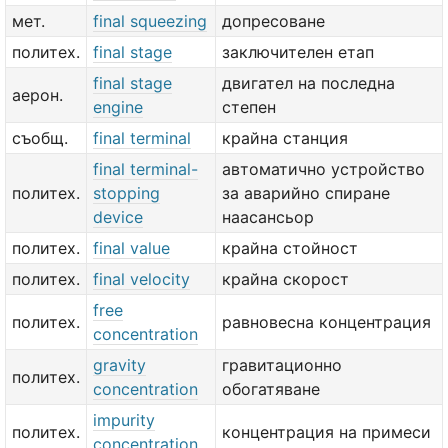
мет.
final squeezing
допресоване
политех.
final stage
заключителен етап
final stage
двигател на последна
аерон.
engine
степен
съобщ.
final terminal
крайна станция
final terminal-
автоматично устройство
политех.
stopping
за аварийно спиране
device
наасансьор
политех.
final value
крайна стойност
политех.
final velocity
крайна скорост
free
политех.
равновесна концентрация
concentration
gravity
гравитационно
политех.
concentration
обогатяване
impurity
политех.
концентрация на примеси
concentration