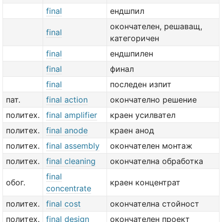
final
ендшпил
окончателен, решаващ,
final
категоричен
final
ендшпилен
final
финал
final
последен изпит
пат.
final action
окончателно решение
политех.
final amplifier
краен усилвател
политех.
final anode
краен анод
политех.
final assembly
окончателен монтаж
политех.
final cleaning
окончателна обработка
final
обог.
краен концентрат
concentrate
политех.
final cost
окончателна стойност
политех.
final design
окончателен проект