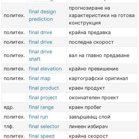
прогнозиране на
final design
политех.
характеристики на готова
prediction
конструкция
политех.
final drive
крайна предавка
политех.
final drive
последна скорост
final drive
политех.
вал на главно предаване
shaft
политех.
final elevation
крайно превишение
политех.
final map
картографски оригинал
final product
краен продукт
final project
окончателен проект
ядр.
final range
краен пробег
политех.
final run
завършващ слой
тлф.
final selector
линеен избирач
политех.
final speed
крайна скорост