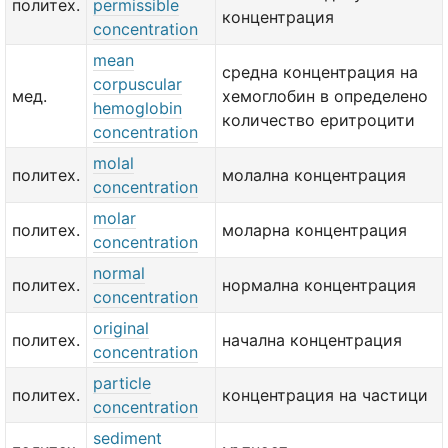
политех.
permissible
концентрация
concentration
mean
средна концентрация на
corpuscular
мед.
хемоглобин в определено
hemoglobin
количество еритроцити
concentration
molal
политех.
молална концентрация
concentration
molar
политех.
моларна концентрация
concentration
normal
политех.
нормална концентрация
concentration
original
политех.
начална концентрация
concentration
particle
политех.
концентрация на частици
concentration
sediment