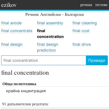
ezikov
речник
тестове
Речник
Английски - Български
final anode
final assembly
final cleaning
final concentrate
final
final cost
concentration
final design
final design
final drive
prediction
Преведи
final concentration
Обща политехника
крайна кнцентрация
91 допълнителни резултата: