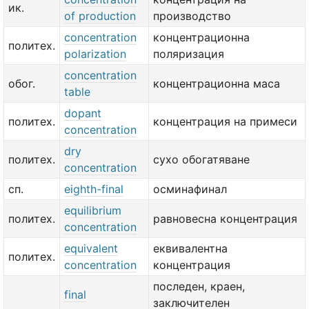
ик.
of production
производство
concentration
концентрационна
политех.
polarization
поляризация
concentration
обог.
концентрационна маса
table
dopant
политех.
концентрация на примеси
concentration
dry
политех.
сухо обогатяване
concentration
сп.
eighth-final
осминафинал
equilibrium
политех.
равновесна концентрация
concentration
equivalent
еквивалентна
политех.
concentration
концентрация
последен, краен,
final
заключителен