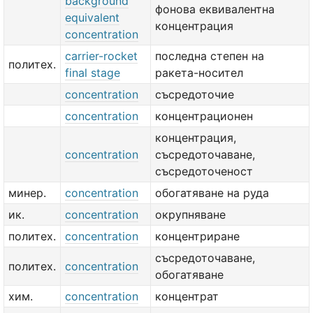
background
фонова еквивалентна
equivalent
концентрация
concentration
carrier-rocket
последна степен на
политех.
final stage
ракета-носител
concentration
съсредоточие
concentration
концентрационен
концентрация,
concentration
съсредоточаване,
съсредоточеност
минер.
concentration
обогатяване на руда
ик.
concentration
окрупняване
политех.
concentration
концентриране
съсредоточаване,
политех.
concentration
обогатяване
хим.
concentration
концентрат