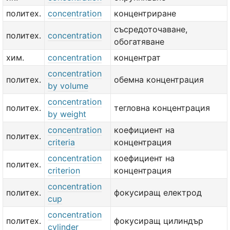
политех.
concentration
концентриране
съсредоточаване,
политех.
concentration
обогатяване
хим.
concentration
концентрат
concentration
политех.
обемна концентрация
by volume
concentration
политех.
тегловна концентрация
by weight
concentration
коефициент на
политех.
criteria
концентрация
concentration
коефициент на
политех.
criterion
концентрация
concentration
политех.
фокусиращ електрод
cup
concentration
политех.
фокусиращ цилиндър
cylinder