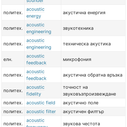
sounder
acoustic
политех.
акустична енергия
energy
acoustic
политех.
звукотехника
engineering
acoustic
политех.
техническа акустика
engineering
acoustic
елн.
микрофония
feedback
acoustic
политех.
акустична обратна връзка
feedback
acoustic
точност на
политех.
fidelity
звуковъзпроизвеждане
политех.
acoustic field
акустично поле
политех.
acoustic filter
акустичен филтър
acoustic
политех.
звукова честота