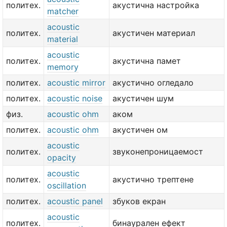
политех.
акустична настройка
matcher
acoustic
политех.
акустичен материал
material
acoustic
политех.
акустична памет
memory
политех.
acoustic mirror
акустично огледало
политех.
acoustic noise
акустичен шум
физ.
acoustic ohm
аком
политех.
acoustic ohm
акустичен ом
acoustic
политех.
звуконепроницаемост
opacity
acoustic
политех.
акустично трептене
oscillation
политех.
acoustic panel
збуков екран
acoustic
политех.
бинаурален ефект