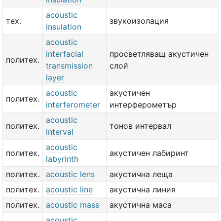
acoustic
тех.
звукоизолация
insulation
acoustic
interfacial
просветляващ акустичен
политех.
transmission
слой
layer
acoustic
акустичен
политех.
interferometer
интерферометър
acoustic
политех.
тонов интервал
interval
acoustic
политех.
акустичен лабиринт
labyrinth
политех.
acoustic lens
акустична леща
политех.
acoustic line
акустична линия
политех.
acoustic mass
акустична маса
acoustic