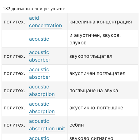
182 допълнителни резултата:
acid
политех.
киселинна концентрация
concentration
и акустичен, звуков,
acoustic
слухов
acoustic
политех.
звукопоглъщател
absorber
acoustic
политех.
акустичен поглъщател
absorber
acoustic
политех.
поглъщане на звука
absorption
acoustic
политех.
акустично поглъщане
absorption
acoustic
политех.
себин
absorption unit
acoustic
звуково сигнално