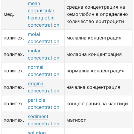
mean
средна концентрация на
corpuscular
мед.
хемоглобин в определено
hemoglobin
количество еритроцити
concentration
molal
политех.
молална концентрация
concentration
molar
политех.
моларна концентрация
concentration
normal
политех.
нормална концентрация
concentration
original
политех.
начална концентрация
concentration
particle
политех.
концентрация на частици
concentration
sediment
политех.
мътност
concentration
solution