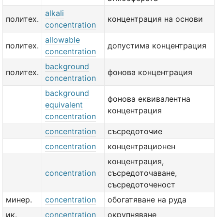
alkali
политех.
концентрация на основи
concentration
allowable
политех.
допустима концентрация
concentration
background
политех.
фонова концентрация
concentration
background
фонова еквивалентна
equivalent
концентрация
concentration
concentration
съсредоточие
concentration
концентрационен
концентрация,
concentration
съсредоточаване,
съсредоточеност
минер.
concentration
обогатяване на руда
ик.
concentration
окрупняване