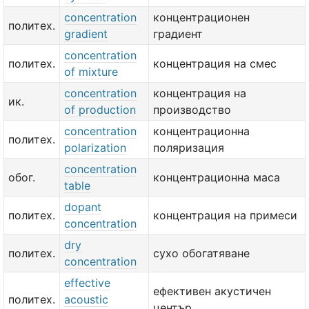
concentration
концентрационен
политех.
gradient
градиент
concentration
политех.
концентрация на смес
of mixture
concentration
концентрация на
ик.
of production
производство
concentration
концентрационна
политех.
polarization
поляризация
concentration
обог.
концентрационна маса
table
dopant
политех.
концентрация на примеси
concentration
dry
политех.
сухо обогатяване
concentration
effective
ефективен акустичен
политех.
acoustic
център