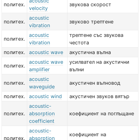
acoustic
политех.
звукова скорост
velocity
acoustic
политех.
звуково трептене
vibration
acoustic
трептене със звукова
политех.
vibration
честота
политех.
acoustic wave
акустична вълна
acoustic wave
усилвател на акустични
политех.
amplifier
вълни
acoustic
политех.
акустичен вълновод
waveguide
политех.
acoustic wind
акустичен звуков вятър
acoustic-
политех.
absorption
коефициент на поглъщане
coefficient
acoustic-
коефициент на
политех.
absorption