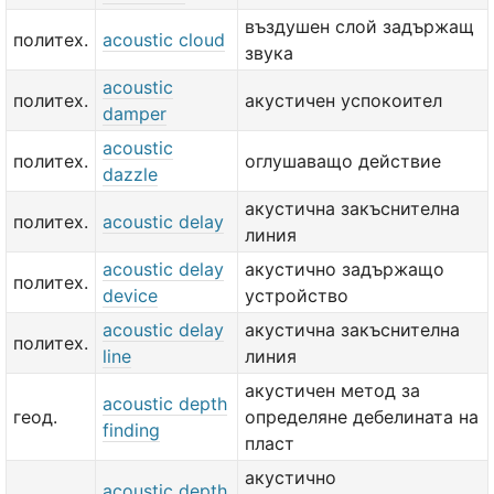
въздушен слой задържащ
политех.
acoustic cloud
звука
acoustic
политех.
акустичен успокоител
damper
acoustic
политех.
оглушаващо действие
dazzle
акустична закъснителна
политех.
acoustic delay
линия
acoustic delay
акустично задържащо
политех.
device
устройство
acoustic delay
акустична закъснителна
политех.
line
линия
акустичен метод за
acoustic depth
геод.
определяне дебелината на
finding
пласт
акустично
acoustic depth