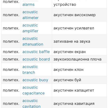
политех.
alarms
устройство
acoustic
политех.
акустичен високомер
altimeter
acoustic
политех.
акустичен усилвател
amplifier
acoustic
политех.
затихване на звука
attenuation
политех.
acoustic baffle
акустичен екран
политех.
acoustic board
звукоизолационна плоча
acoustic
политех.
акустичен клон
branch
политех.
acoustic buoy
акустичен буй
acoustic
политех.
акустичен капацитет
capacitance
acoustic
политех.
акустична кавитация
cavitation