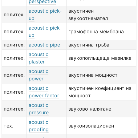
perspective
acoustic pick-
акустичен
политех.
up
звукоотнемател
acoustic pick-
политех.
грамофонна мембрана
up
политех.
acoustic pipe
акустична тръба
acoustic
политех.
звукопоглъщаща мазилка
plaster
acoustic
политех.
акустична мощност
power
acoustic
акустичен коефициент на
политех.
power factor
мощност
acoustic
политех.
звуково налягане
pressure
acoustic
тех.
звукоизолационен
proofing