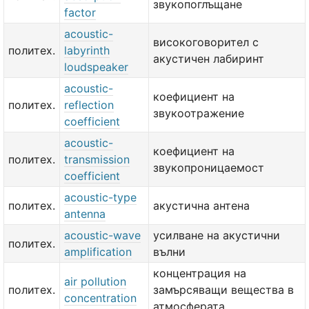
звукопоглъщане
factor
acoustic-
високоговорител с
политех.
labyrinth
акустичен лабиринт
loudspeaker
acoustic-
коефициент на
политех.
reflection
звукоотражение
coefficient
acoustic-
коефициент на
политех.
transmission
звукопроницаемост
coefficient
acoustic-type
политех.
акустична антена
antenna
acoustic-wave
усилване на акустични
политех.
amplification
вълни
концентрация на
air pollution
политех.
замърсяващи вещества в
concentration
атмосферата