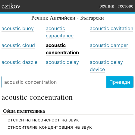
ezikov
речник
тестове
Речник
Английски - Български
acoustic buoy
acoustic
acoustic cavitation
capacitance
acoustic cloud
acoustic
acoustic damper
concentration
acoustic dazzle
acoustic delay
acoustic delay
device
Преведи
acoustic concentration
Обща политехника
степен на насоченост на звук
относителна концентрация на звук