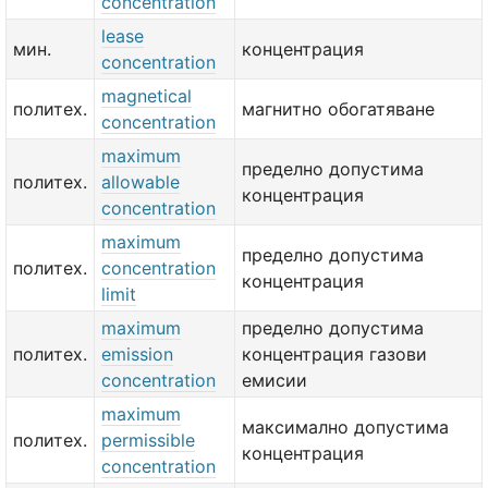
concentration
lease
мин.
концентрация
concentration
magnetical
политех.
магнитно обогатяване
concentration
maximum
пределно допустима
политех.
allowable
концентрация
concentration
maximum
пределно допустима
политех.
concentration
концентрация
limit
maximum
пределно допустима
политех.
emission
концентрация газови
concentration
емисии
maximum
максимално допустима
политех.
permissible
концентрация
concentration