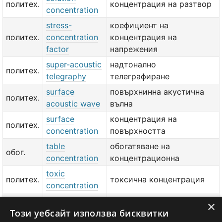
политех.
концентрация на разтвор
concentration
stress-
коефициент на
политех.
concentration
концентрация на
factor
напрежения
super-acoustic
надтонално
политех.
telegraphy
телеграфиране
surface
повърхнинна акустична
политех.
acoustic wave
вълна
surface
концентрация на
политех.
concentration
повърхността
table
обогатяване на
обог.
concentration
концентрационна
toxic
политех.
токсична концентрация
concentration
volumetric
×
политех.
обемна концентрация
Този уебсайт използва бисквитки
concentration