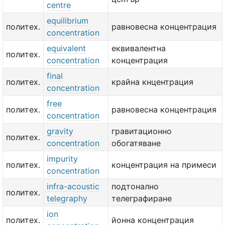
centre
equilibrium
политех.
равновесна концентрация
concentration
equivalent
еквивалентна
политех.
concentration
концентрация
final
политех.
крайна кнцентрация
concentration
free
политех.
равновесна концентрация
concentration
gravity
гравитационно
политех.
concentration
обогатяване
impurity
политех.
концентрация на примеси
concentration
infra-acoustic
подтонално
политех.
telegraphy
телеграфиране
ion
политех.
йонна концентрация