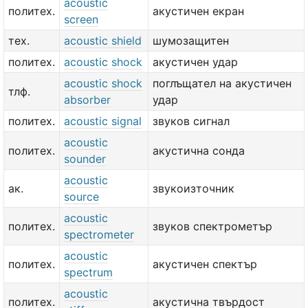
acoustic
политех.
акустичен екран
screen
тех.
acoustic shield
шумозащитен
политех.
acoustic shock
акустичен удар
acoustic shock
поглъщател на акустичен
тлф.
absorber
удар
политех.
acoustic signal
звуков сигнал
acoustic
политех.
акустична сонда
sounder
acoustic
ак.
звукоизточник
source
acoustic
политех.
звуков спектрометър
spectrometer
acoustic
политех.
акустичен спектър
spectrum
acoustic
политех.
акустична твърдост