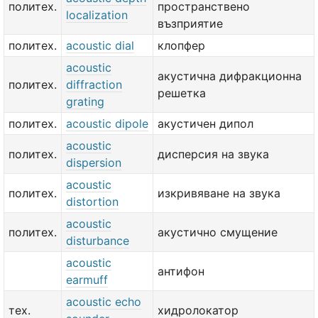
политех.
пространствено
localization
възприятие
политех.
acoustic dial
клопфер
acoustic
акустична дифракционна
политех.
diffraction
решетка
grating
политех.
acoustic dipole
акустичен дипол
acoustic
политех.
дисперсия на звука
dispersion
acoustic
политех.
изкривяване на звука
distortion
acoustic
политех.
акустично смущение
disturbance
acoustic
антифон
earmuff
acoustic echo
тех.
хидролокатор