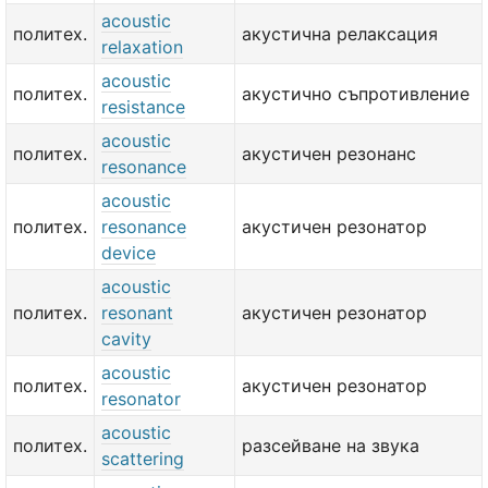
acoustic
политех.
акустична релаксация
relaxation
acoustic
политех.
акустично съпротивление
resistance
acoustic
политех.
акустичен резонанс
resonance
acoustic
политех.
resonance
акустичен резонатор
device
acoustic
политех.
resonant
акустичен резонатор
cavity
acoustic
политех.
акустичен резонатор
resonator
acoustic
политех.
разсейване на звука
scattering