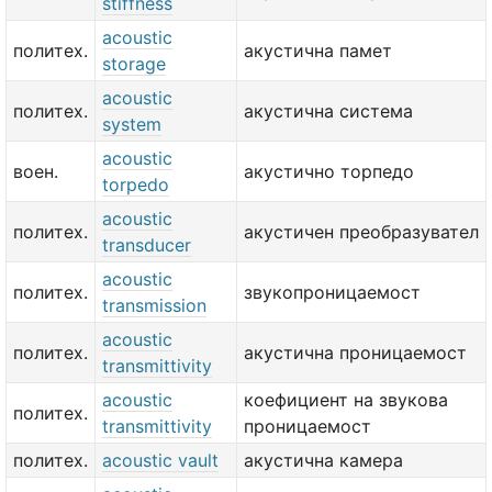
stiffness
acoustic
политех.
акустична памет
storage
acoustic
политех.
акустична система
system
acoustic
воен.
акустично торпедо
torpedo
acoustic
политех.
акустичен преобразувател
transducer
acoustic
политех.
звукопроницаемост
transmission
acoustic
политех.
акустична проницаемост
transmittivity
acoustic
коефициент на звукова
политех.
transmittivity
проницаемост
политех.
acoustic vault
акустична камера