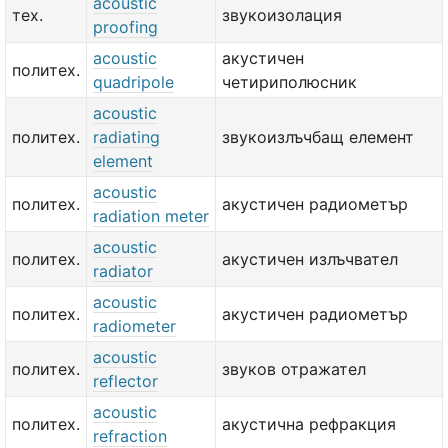
acoustic
тех.
звукоизолация
proofing
acoustic
акустичен
политех.
quadripole
четириполюсник
acoustic
политех.
radiating
звукоизлъчбащ елемент
element
acoustic
политех.
акустичен радиометър
radiation meter
acoustic
политех.
акустичен излъчвател
radiator
acoustic
политех.
акустичен радиометър
radiometer
acoustic
политех.
звуков отражател
reflector
acoustic
политех.
акустична рефракция
refraction