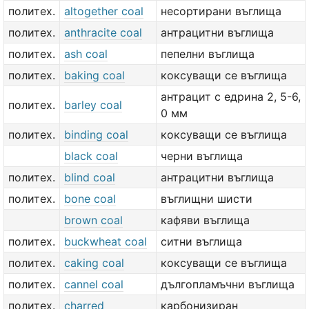
политех.
altogether coal
несортирани въглища
политех.
anthracite coal
антрацитни въглища
политех.
ash coal
пепелни въглища
политех.
baking coal
коксуващи се въглища
антрацит с едрина 2, 5-6,
политех.
barley coal
0 мм
политех.
binding coal
коксуващи се въглища
black coal
черни въглища
политех.
blind coal
антрацитни въглища
политех.
bone coal
въглищни шисти
brown coal
кафяви въглища
политех.
buckwheat coal
ситни въглища
политех.
caking coal
коксуващи се въглища
политех.
cannel coal
дългопламъчни въглища
политех.
charred
карбонизиран