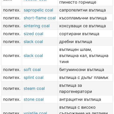
глинесто горнище
политех.
sapropelic coal
сапропелитни въглища
политех.
short-flame coal
късопламъчни въглища
политех.
sintering coal
коксуващи се въглища
политех.
sized coal
сортирани въглища
политех.
slack coal
дребни въглища
въглищен шлам,
политех.
slack coal
въглищна кал, въглищна
тиня
политех.
soft coal
битуминозни въглища
политех.
splint coal
въглища с дълъг пламък
въглища за
политех.
steam coal
парогенератори
политех.
stone coal
антрацитни въглища
въглища с високо
политех.
volatile coal
съдържание на летливи