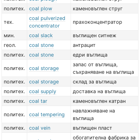
политех.
coal plow
каменовъглен струг
coal pulverized
тех.
прахоконцентратор
concentrator
мин.
coal slack
въглищен ситнеж
геол.
coal stone
антрацит
политех.
coal stone
едри въглища
запас от въглища,
политех.
coal storage
съхраняване на въглища
политех.
coal storage
склад за въглища
политех.
coal supply
доставка на въглища
политех.
coal tar
каменовъглен катран
навлажняване на
политех.
coal tempering
въглища
политех.
coal vein
въглищен пласт
обогатителна фабрика за