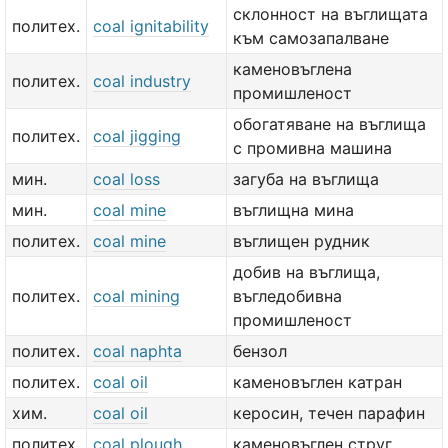
склонност на въглищата
политех.
coal ignitability
към самозапалване
каменовъглена
политех.
coal industry
промишленост
обогатяване на въглища
политех.
coal jigging
с промивна машина
мин.
coal loss
загуба на въглища
мин.
coal mine
въглищна мина
политех.
coal mine
въглищен рудник
добив на въглища,
политех.
coal mining
въгледобивна
промишленост
политех.
coal naphta
бензол
политех.
coal oil
каменовъглен катран
хим.
coal oil
керосин, течен парафин
политех.
coal plough
каменовъглен струг