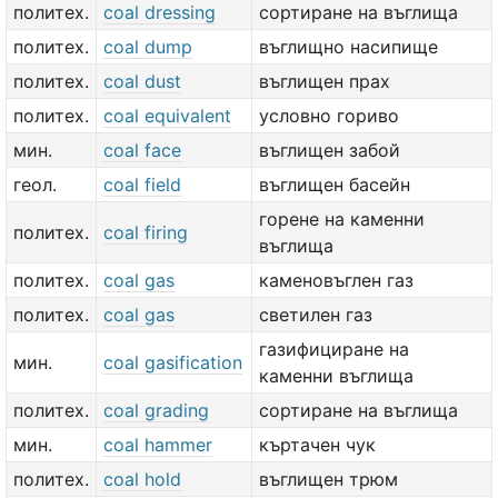
политех.
coal dressing
сортиране на въглища
политех.
coal dump
въглищно насипище
политех.
coal dust
въглищен прах
политех.
coal equivalent
условно гориво
мин.
coal face
въглищен забой
геол.
coal field
въглищен басейн
горене на каменни
политех.
coal firing
въглища
политех.
coal gas
каменовъглен газ
политех.
coal gas
светилен газ
газифициране на
мин.
coal gasification
каменни въглища
политех.
coal grading
сортиране на въглища
мин.
coal hammer
къртачен чук
политех.
coal hold
въглищен трюм