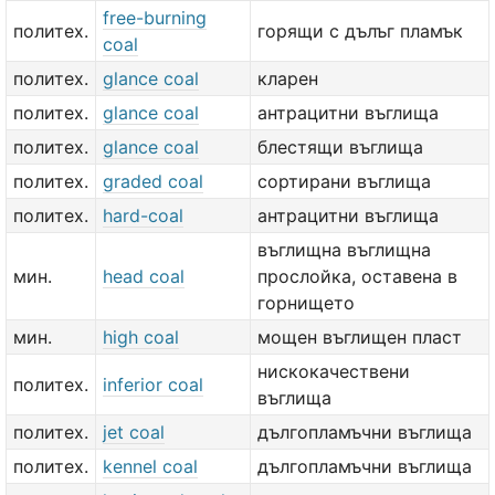
free-burning
политех.
горящи с дълъг пламък
coal
политех.
glance coal
кларен
политех.
glance coal
антрацитни въглища
политех.
glance coal
блестящи въглища
политех.
graded coal
сортирани въглища
политех.
hard-coal
антрацитни въглища
въглищна въглищна
мин.
head coal
прослойка, оставена в
горнището
мин.
high coal
мощен въглищен пласт
нискокачествени
политех.
inferior coal
въглища
политех.
jet coal
дългопламъчни въглища
политех.
kennel coal
дългопламъчни въглища