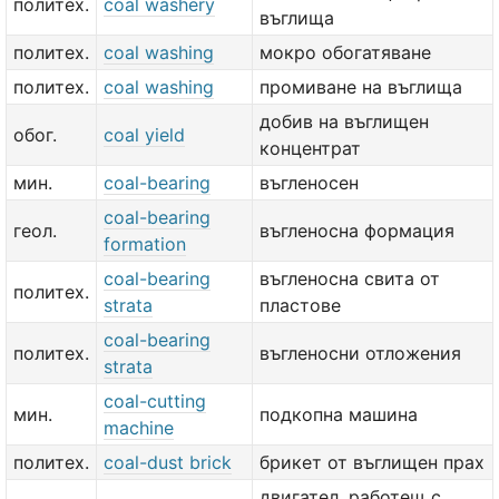
политех.
coal washery
въглища
политех.
coal washing
мокро обогатяване
политех.
coal washing
промиване на въглища
добив на въглищен
обог.
coal yield
концентрат
мин.
coal-bearing
въгленосен
coal-bearing
геол.
въгленосна формация
formation
coal-bearing
въгленосна свита от
политех.
strata
пластове
coal-bearing
политех.
въгленосни отложения
strata
coal-cutting
мин.
подкопна машина
machine
политех.
coal-dust brick
брикет от въглищен прах
двигател, работещ с