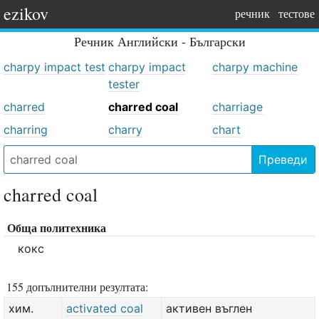
ezikov
речник
тестове
Речник
Английски - Български
charpy impact test
charpy impact
charpy machine
tester
charred
charred coal
charriage
charring
charry
chart
Преведи
charred coal
Обща политехника
кокс
155 допълнителни резултата:
хим.
activated coal
активен въглен