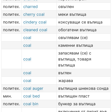
политех.
charred
овъглен
политех.
cherry coal
меки въглища
политех.
cindery coal
коксуващи се вълища
политех.
cleaned coal
обогатени въглища
coal
овъглявам (се)
coal
каменни въглища
запасявам (се) с
coal
въглища, товаря
въглища
coal
въглен
coal
жарава
политех.
coal auger
въглищна шнекова сонда
мин.
coal bed
въглищен пласт
политех.
coal bin
бункер за въглища
включения от пирит във