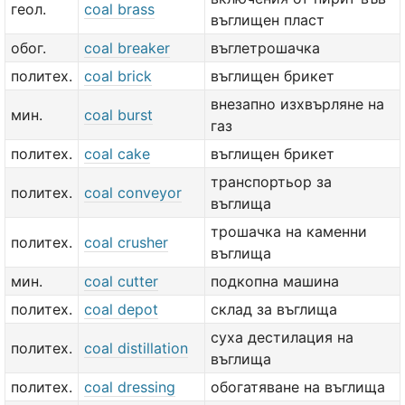
геол.
coal brass
въглищен пласт
обог.
coal breaker
въглетрошачка
политех.
coal brick
въглищен брикет
внезапно изхвърляне на
мин.
coal burst
газ
политех.
coal cake
въглищен брикет
транспортьор за
политех.
coal conveyor
въглища
трошачка на каменни
политех.
coal crusher
въглища
мин.
coal cutter
подкопна машина
политех.
coal depot
склад за въглища
суха дестилация на
политех.
coal distillation
въглища
политех.
coal dressing
обогатяване на въглища