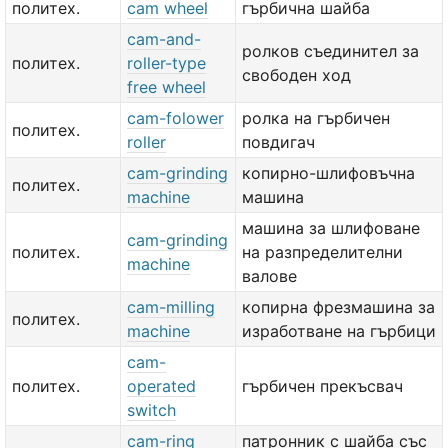
политех.
cam wheel
гърбична шайба
cam-and-
ролков съединител за
политех.
roller-type
свободен ход
free wheel
cam-folower
ролка на гърбичен
политех.
roller
повдигач
cam-grinding
копирно-шлифовъчна
политех.
machine
машина
машина за шлифоване
cam-grinding
политех.
на разпределителни
machine
валове
cam-milling
копирна фрезмашина за
политех.
machine
изработване на гърбици
cam-
политех.
operated
гърбичен прекъсвач
switch
cam-ring
патронник с шайба със