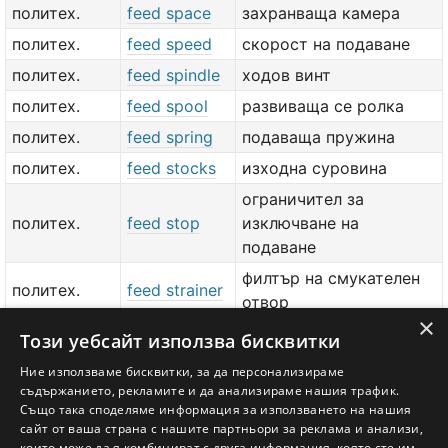
политех.
feed space
захранваща камера
политех.
feed speed
скорост на подаване
политех.
feed spindle
ходов винт
политех.
feed spool
развиваща се ролка
политех.
feed spring
подаваща пружина
политех.
feed stocks
изходна суровина
ограничител за
политех.
feed stop
изключване на
подаване
филтър на смукателен
политех.
feed strainer
отвор
×
политех.
feed system
уредба за захранване
Този уебсайт използва бисквитки
политех.
feed tank
захранващ резервоар
Ние използваме бисквитки, за да персонализираме
съдържанието, рекламите и да анализираме нашия трафик.
изч.
feed track
водеща перфорация
Също така споделяме информация за използването на нашия
сайт от ваша страна с нашите партньори за реклама и анализи,
добави значение или превод
тук
които може да я комбинират с друга информация, която сте им