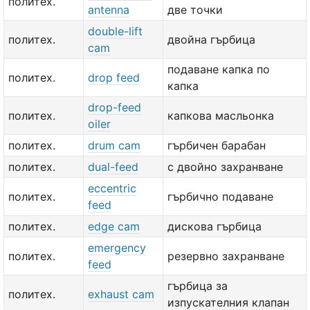
политех.
antenna
две точки
double-lift
политех.
двойна гърбица
cam
подаване капка по
политех.
drop feed
капка
drop-feed
политех.
капкова масльонка
oiler
политех.
drum cam
гърбичен барабан
политех.
dual-feed
с двойно захранване
eccentric
политех.
гърбично подаване
feed
политех.
edge cam
дискова гърбица
emergency
политех.
резервно захранване
feed
гърбица за
политех.
exhaust cam
изпускателния клапан