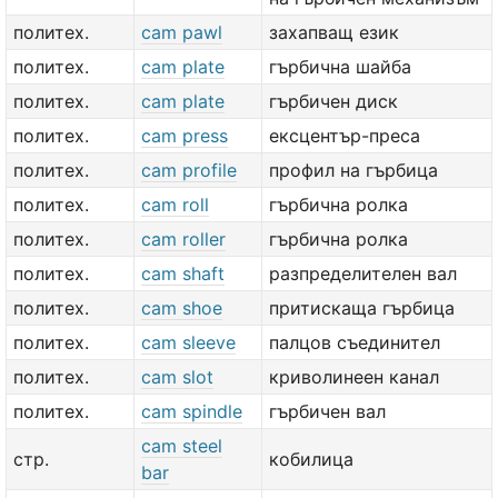
политех.
cam pawl
захапващ език
политех.
cam plate
гърбична шайба
политех.
cam plate
гърбичен диск
политех.
cam press
ексцентър-преса
политех.
cam profile
профил на гърбица
политех.
cam roll
гърбична ролка
политех.
cam roller
гърбична ролка
политех.
cam shaft
разпределителен вал
политех.
cam shoe
притискаща гърбица
политех.
cam sleeve
палцов съединител
политех.
cam slot
криволинеен канал
политех.
cam spindle
гърбичен вал
cam steel
стр.
кобилица
bar