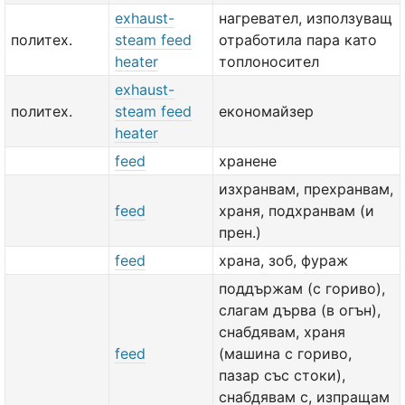
exhaust-
нагревател, използуващ
политех.
steam feed
отработила пара като
heater
топлоносител
exhaust-
политех.
steam feed
економайзер
heater
feed
хранене
изхранвам, прехранвам,
feed
храня, подхранвам (и
прен.)
feed
храна, зоб, фураж
поддържам (с гориво),
слагам дърва (в огън),
снабдявам, храня
feed
(машина с гориво,
пазар със стоки),
снабдявам с, изпращам