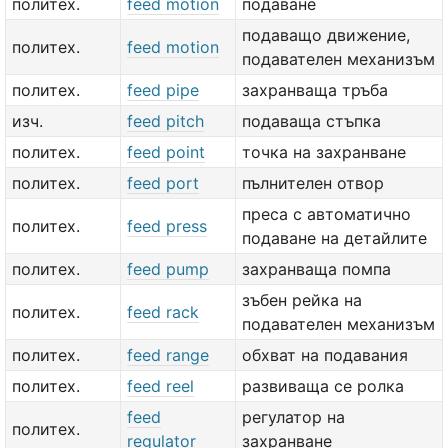
политех.
feed motion
подаване
подаващо движение,
политех.
feed motion
подавателен механизъм
политех.
feed pipe
захранваща тръба
изч.
feed pitch
подаваща стъпка
политех.
feed point
точка на захранване
политех.
feed port
пълнителен отвор
преса с автоматично
политех.
feed press
подаване на детайлите
политех.
feed pump
захранваща помпа
зъбен рейка на
политех.
feed rack
подавателен механизъм
политех.
feed range
обхват на подавания
политех.
feed reel
развиваща се ролка
feed
регулатор на
политех.
regulator
захранване