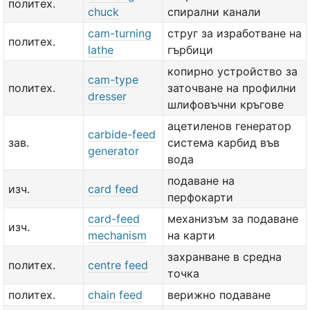
политех.
chuck
спирални канали
cam-turning
струг за изработване на
политех.
lathe
гърбици
копирно устройство за
cam-type
политех.
заточване на профилни
dresser
шлифовъчни кръгове
ацетиленов генератор
carbide-feed
зав.
система карбид във
generator
вода
подаване на
изч.
card feed
перфокарти
card-feed
механизъм за подаване
изч.
mechanism
на карти
захранване в средна
политех.
centre feed
точка
политех.
chain feed
верижно подаване