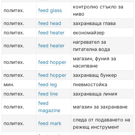
контролно стъкло за
политех.
feed glass
ниво
политех.
feed head
захранваща глава
политех.
feed heater
економайзер
нагревател за
политех.
feed heater
питателна вода
магазин, фуния за
политех.
feed hopper
насипване
политех.
feed hopper
захранващ бункер
мин.
feed leg
пневмостойка
политех.
feed line
захранваща линия
feed
политех.
магазин за захранване
magazine
следа от подаването на
политех.
feed mark
режещ инструмент