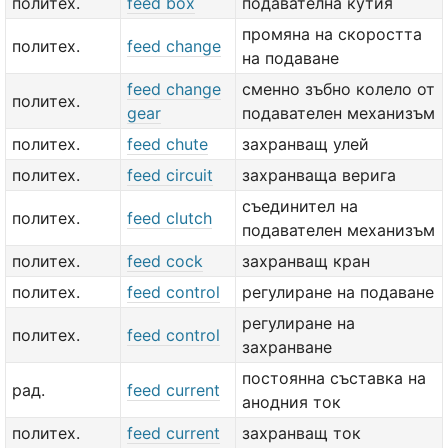
политех.
feed box
подавателна кутия
промяна на скоростта
политех.
feed change
на подаване
feed change
сменно зъбно колело от
политех.
gear
подавателен механизъм
политех.
feed chute
захранващ улей
политех.
feed circuit
захранваща верига
съединител на
политех.
feed clutch
подавателен механизъм
политех.
feed cock
захранващ кран
политех.
feed control
регулиране на подаване
регулиране на
политех.
feed control
захранване
постоянна съставка на
рад.
feed current
анодния ток
политех.
feed current
захранващ ток