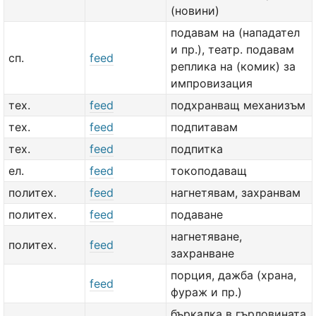
(новини)
подавам на (нападател
и пр.), театр. подавам
сп.
feed
реплика на (комик) за
импровизация
тех.
feed
подхранващ механизъм
тех.
feed
подпитавам
тех.
feed
подпитка
ел.
feed
токоподаващ
политех.
feed
нагнетявам, захранвам
политех.
feed
подаване
нагнетяване,
политех.
feed
захранване
порция, дажба (храна,
feed
фураж и пр.)
бъркалка в гърловината