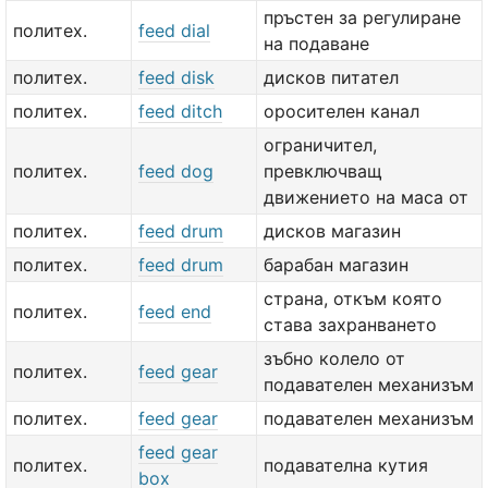
пръстен за регулиране
политех.
feed dial
на подаване
политех.
feed disk
дисков питател
политех.
feed ditch
оросителен канал
ограничител,
политех.
feed dog
превключващ
движението на маса от
политех.
feed drum
дисков магазин
политех.
feed drum
барабан магазин
страна, откъм която
политех.
feed end
става захранването
зъбно колело от
политех.
feed gear
подавателен механизъм
политех.
feed gear
подавателен механизъм
feed gear
политех.
подавателна кутия
box