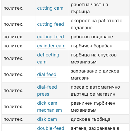
работна част на
политех.
cutting cam
гърбица
скорост на работното
политех.
cutting feed
подаване
политех.
cutting feed
работно подаване
политех.
cylinder cam
гърбичен барабан
deflecting
гърбица на спусков
политех.
cam
механизъм
захранване с дисков
политех.
dial feed
магазин
dial-feed
преса с автоматично
политех.
press
въртящ се магазин
dick cam
равнинен гърбичен
политех.
mechanism
механизъм
политех.
disk cam
дискова гърбица
double-feed
антена, захранвана в