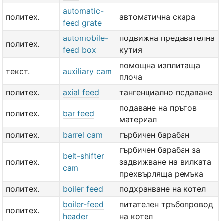
automatic-
политех.
автоматична скара
feed grate
automobile-
подвижна предавателна
политех.
feed box
кутия
помощна изплитаща
текст.
auxiliary cam
плоча
политех.
axial feed
тангенциално подаване
подаване на прътов
политех.
bar feed
материал
политех.
barrel cam
гърбичен барабан
гърбичен барабан за
belt-shifter
политех.
задвижване на вилката
cam
прехвърляща ремъка
политех.
boiler feed
подхранване на котел
boiler-feed
питателен тръбопровод
политех.
header
на котел