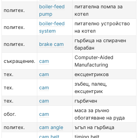
boiler-feed
питателна помпа за
политех.
pump
котел
boiler-feed
питателно устройство
политех.
system
на котел
гърбица на спирачен
политех.
brake cam
барабан
Computer-Aided
съкращение.
cam
Manufacturing
тех.
cam
ексцентриков
зъбец, палец,
тех.
cam
ексцентрик
тех.
cam
гърбичен
маса за ръчно
обог.
cam
обогатяване на руда
политех.
cam angle
ъгъл на гърбица
cam belt
timing belt