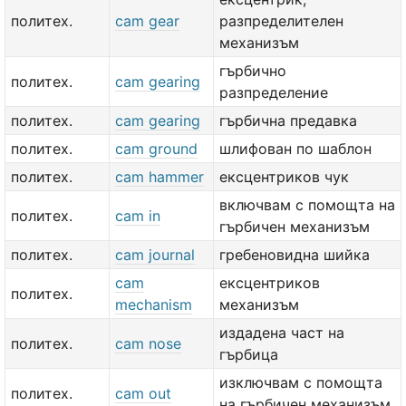
политех.
cam gear
разпределителен
механизъм
гърбично
политех.
cam gearing
разпределение
политех.
cam gearing
гърбична предавка
политех.
cam ground
шлифован по шаблон
политех.
cam hammer
ексцентриков чук
включвам с помощта на
политех.
cam in
гърбичен механизъм
политех.
cam journal
гребеновидна шийка
cam
ексцентриков
политех.
mechanism
механизъм
издадена част на
политех.
cam nose
гърбица
изключвам с помощта
политех.
cam out
на гърбичен механизъм