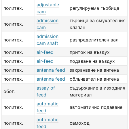
adjustable
политех.
регулируема гърбица
cam
admission
гърбица за смукателния
политех.
cam
клапан
admission
политех.
разпределителен вал
cam shaft
политех.
air-feed
приток на въздух
политех.
air-feed
подаване на въздух
политех.
antenna feed
захранване на антена
политех.
antenna feed
облъчвател на антена
assay of
съдържание в изходния
обог.
feed
материал
automatic
политех.
автоматично подаване
feed
automatic
политех.
самоход
feed