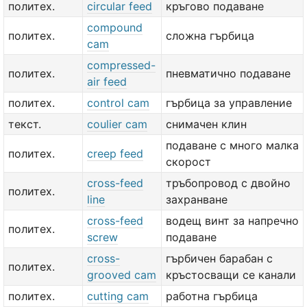
политех.
circular feed
кръгово подаване
compound
политех.
сложна гърбица
cam
compressed-
политех.
пневматично подаване
air feed
политех.
control cam
гърбица за управление
текст.
coulier cam
снимачен клин
подаване с много малка
политех.
creep feed
скорост
cross-feed
тръбопровод с двойно
политех.
line
захранване
cross-feed
водещ винт за напречно
политех.
screw
подаване
cross-
гърбичен барабан с
политех.
grooved cam
кръстосващи се канали
политех.
cutting cam
работна гърбица