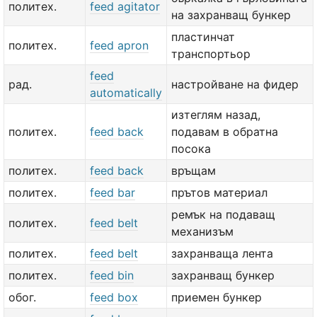
политех.
feed agitator
на захранващ бункер
пластинчат
политех.
feed apron
транспортьор
feed
рад.
настройване на фидер
automatically
изтеглям назад,
политех.
feed back
подавам в обратна
посока
политех.
feed back
връщам
политех.
feed bar
прътов материал
ремък на подаващ
политех.
feed belt
механизъм
политех.
feed belt
захранваща лента
политех.
feed bin
захранващ бункер
обог.
feed box
приемен бункер