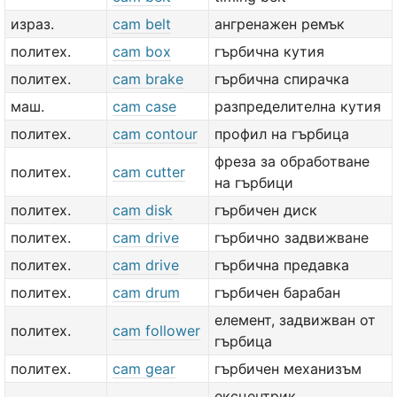
израз.
cam belt
ангренажен ремък
политех.
cam box
гърбична кутия
политех.
cam brake
гърбична спирачка
маш.
cam case
разпределителна кутия
политех.
cam contour
профил на гърбица
фреза за обработване
политех.
cam cutter
на гърбици
политех.
cam disk
гърбичен диск
политех.
cam drive
гърбично задвижване
политех.
cam drive
гърбична предавка
политех.
cam drum
гърбичен барабан
елемент, задвижван от
политех.
cam follower
гърбица
политех.
cam gear
гърбичен механизъм
ексцентрик,