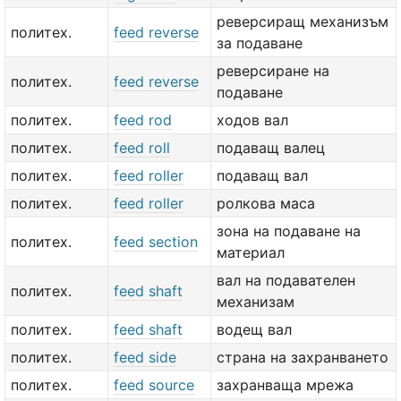
реверсиращ механизъм
политех.
feed reverse
за подаване
реверсиране на
политех.
feed reverse
подаване
политех.
feed rod
ходов вал
политех.
feed roll
подаващ валец
политех.
feed roller
подаващ вал
политех.
feed roller
ролкова маса
зона на подаване на
политех.
feed section
материал
вал на подавателен
политех.
feed shaft
механизам
политех.
feed shaft
водещ вал
политех.
feed side
страна на захранването
политех.
feed source
захранваща мрежа