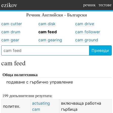
ezikov
речник
тестове
Речник
Английски - Български
cam cutter
cam disk
cam drive
cam drum
cam feed
cam follower
cam gear
cam gearing
cam ground
Преведи
cam feed
Обща политехника
подаване с гърбично управление
199 допълнителни резултата:
actuating
включваща работна
политех.
cam
гърбица