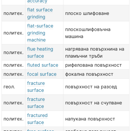
accuracy
flat surface
политех.
плоско шлифоване
grinding
flat-surface
плоскошлифовъчна
политех.
grinding
машина
machine
flue heating
нагрявана повърхнина на
политех.
surface
пламъчни тръби
политех.
fluted surface
рифелована повърхност
политех.
focal surface
фокална повърхност
fracture
геол.
повърхност на разсед
surface
fracture
политех.
повърхност на счупване
surface
fractured
политех.
напукана повърхност
surface