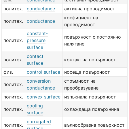
политех.
conductance
активна проводимост
коефициент на
политех.
conductance
проводимост
constant-
повърхност с постоянно
политех.
pressure
налягане
surface
contact
политех.
контактна повърхност
surface
физ.
control surface
носеща повърхност
conversion
стръмност на
политех.
conductance
преобразуване
политех.
convex surface
изпъкнала повърхност
cooling
политех.
охлаждаща повърхнина
surface
corrugated
политех.
вълнообразна повърхност
surface