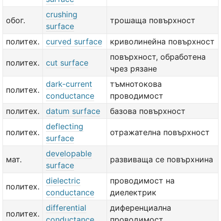
crushing
обог.
трошаща повърхност
surface
политех.
curved surface
криволинейна повърхност
повърхност, обработена
политех.
cut surface
чрез рязане
dark-current
тъмнотокова
политех.
conductance
проводимост
политех.
datum surface
базова повърхност
deflecting
политех.
отражателна повърхност
surface
developable
мат.
развиваща се повърхнина
surface
dielectric
проводимост на
политех.
conductance
диелектрик
differential
диференциална
политех.
conductance
проводимост