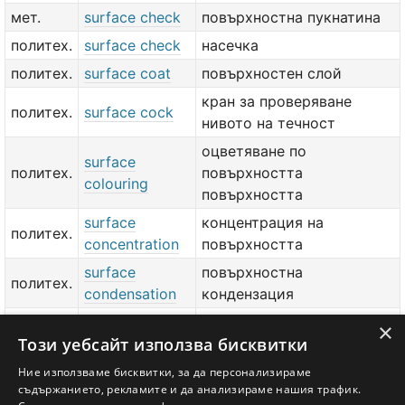
мет.
surface check
повърхностна пукнатина
политех.
surface check
насечка
политех.
surface coat
повърхностен слой
кран за проверяване
политех.
surface cock
нивото на течност
оцветяване по
surface
политех.
повърхността
colouring
повърхността
surface
концентрация на
политех.
concentration
повърхността
surface
повърхностна
политех.
condensation
кондензация
surface
повърхностен
×
политех.
Този уебсайт използва бисквитки
condenser
кондензатор
surface
Ние използваме бисквитки, за да персонализираме
политех.
качество на повърхнина
съдържанието, рекламите и да анализираме нашия трафик.
condition