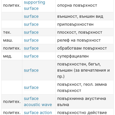
supporting
политех.
опорна повърхност
surface
surface
външност, външен вид
surface
приповърхностен
тех.
surface
плоскост, повърхност
маш.
surface
релеф на повърхност
политех.
surface
обработвам повърхност
мед.
surface
суперфациален
повърхностен, бегъл,
surface
външен (за впечатления и
пр.)
повърхност, геол. земна
surface
повърхност
surface
повърхнинна акустична
политех.
acoustic wave
вълна
политех.
surface action
повърхностно действие