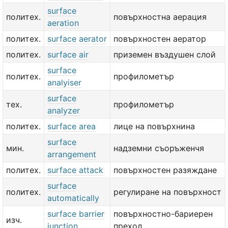
surface
политех.
повърхностна аерация
aeration
политех.
surface aerator
повърхностен аератор
политех.
surface air
приземен въздушен слой
surface
политех.
профилометър
analyiser
surface
тех.
профилометър
analyzer
политех.
surface area
лице на повърхнина
surface
мин.
надземни съоръженчя
arrangement
политех.
surface attack
повърхностен разяждане
surface
политех.
регулиране на повърхност
automatically
surface barrier
повърхностно-бариерен
изч.
junction
преход