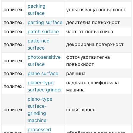
packing
политех.
уплътняваща повърхност
surface
политех.
parting surface
делителна повърхност
политех.
patch surface
част от повърхнина
patterned
политех.
декорирана повърхност
surface
photosensitive
фоточувствителна
политех.
surface
повърхност
политех.
plane surface
равнина
planer-type
надлъжношлифовъчна
политех.
surface grinder
машина
plano-type
surface-
политех.
шлайфхобел
grinding
machine
processed