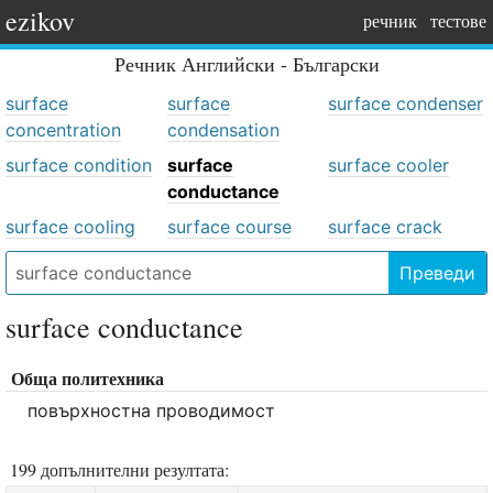
ezikov
речник
тестове
Речник
Английски - Български
surface
surface
surface condenser
concentration
condensation
surface condition
surface
surface cooler
conductance
surface cooling
surface course
surface crack
Преведи
surface conductance
Обща политехника
повърхностна проводимост
199 допълнителни резултата: