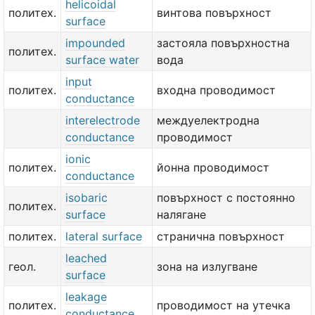
helicoidal
политех.
винтова повърхност
surface
impounded
застояла повърхностна
политех.
surface water
вода
input
политех.
входна проводимост
conductance
interelectrode
междуелектродна
conductance
проводимост
ionic
политех.
йонна проводимост
conductance
isobaric
повърхност с постоянно
политех.
surface
налягане
политех.
lateral surface
странична повърхност
leached
геол.
зона на излугване
surface
leakage
политех.
проводимост на утечка
conductance