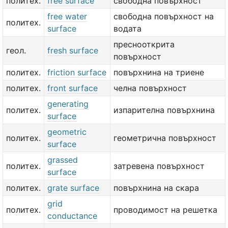
политех.
free surface
свободна повърхност
free water
свободна повърхност на
политех.
surface
водата
преснооткрита
геол.
fresh surface
повърхност
политех.
friction surface
повърхнина на триене
политех.
front surface
челна повърхност
generating
политех.
изпарителна повърхнина
surface
geometric
политех.
геометрична повърхност
surface
grassed
политех.
затревена повърхност
surface
политех.
grate surface
повърхнина на скара
grid
политех.
проводимост на решетка
conductance