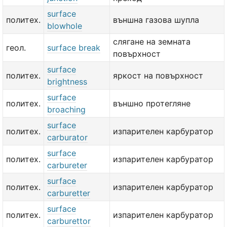
surface
политех.
външна газова шупла
blowhole
слягане на земната
геол.
surface break
повърхност
surface
политех.
яркост на повърхност
brightness
surface
политех.
външно протегляне
broaching
surface
политех.
изпарителен карбуратор
carburator
surface
политех.
изпарителен карбуратор
carbureter
surface
политех.
изпарителен карбуратор
carburetter
surface
политех.
изпарителен карбуратор
carburettor