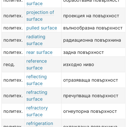
политех.
обработвана повърхност
surface
projection of
политех.
проекция на повърхност
surface
политех.
pulled surface
вълнообразна повърхност
radiating
политех.
радиационна повърхнина
surface
политех.
rear surface
задна повърхност
reference
геод.
изходно ниво
surface
reflecting
политех.
отразяваща повърхност
surface
refracting
политех.
пречупваща повърхност
surface
refractory
политех.
огнеупорна повърхност
surface
refrigeration
политех.
охлаждаща повърхнина