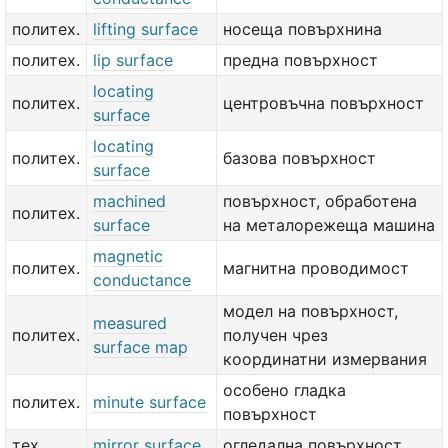
политех.
lifting surface
носеща повърхнина
политех.
lip surface
предна повърхност
locating
политех.
центровъчна повърхност
surface
locating
политех.
базова повърхност
surface
machined
повърхност, обработена
политех.
surface
на металорежеща машина
magnetic
политех.
магнитна проводимост
conductance
модел на повърхност,
measured
политех.
получен чрез
surface map
координатни измервания
особено гладка
политех.
minute surface
повърхност
тех.
mirror surface
огледална повърхност