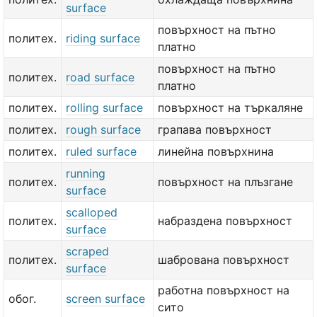
surface
повърхност на пътно
политех.
riding surface
платно
повърхност на пътно
политех.
road surface
платно
политех.
rolling surface
повърхност на търкаляне
политех.
rough surface
грапава повърхност
политех.
ruled surface
линейна повърхнина
running
политех.
повърхност на плъзгане
surface
scalloped
политех.
набраздена повърхност
surface
scraped
политех.
шабрована повърхност
surface
работна повърхност на
обог.
screen surface
сито