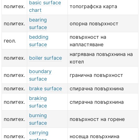
basic surface
политех.
топографска карта
chart
bearing
политех.
опорна повърхност
surface
bedding
повърхност на
геол.
surface
напластяване
нагрявана повърхнина на
политех.
boiler surface
котел
boundary
политех.
гранична повърхност
surface
политех.
brake surface
спирачна повърхнина
braking
политех.
спирачна повърхнина
surface
burning
политех.
повърхност на горене
surface
carrying
политех.
носеща повърхнина