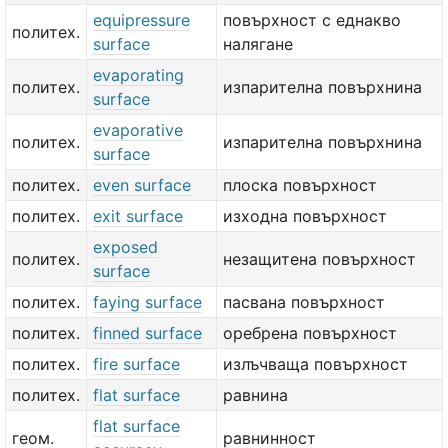
equipressure
повърхност с еднакво
политех.
surface
налягане
evaporating
политех.
изпарителна повърхнина
surface
evaporative
политех.
изпарителна повърхнина
surface
политех.
even surface
плоска повърхност
политех.
exit surface
изходна повърхност
exposed
политех.
незащитена повърхност
surface
политех.
faying surface
пасвана повърхност
политех.
finned surface
оребрена повърхност
политех.
fire surface
излъчваща повърхност
политех.
flat surface
равнина
flat surface
геом.
равнинност