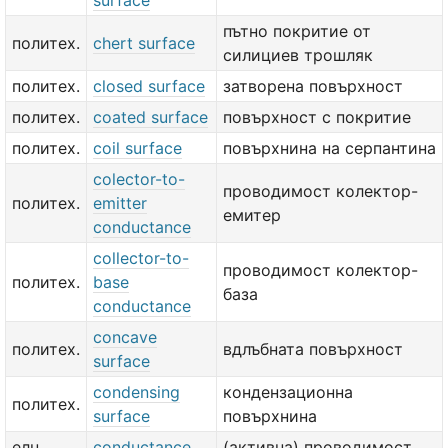
surface
пътно покритие от
политех.
chert surface
силициев трошляк
политех.
closed surface
затворена повърхност
политех.
coated surface
повърхност с покритие
политех.
coil surface
повърхнина на серпантина
colector-to-
проводимост колектор-
политех.
emitter
емитер
conductance
collector-to-
проводимост колектор-
политех.
base
база
conductance
concave
политех.
вдлъбната повърхност
surface
condensing
кондензационна
политех.
surface
повърхнина
елн.
conductance
(активна) проводимост