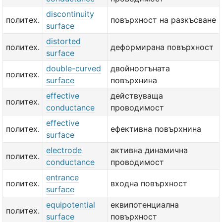
discontinuity
политех.
повърхност на разкъсване
surface
distorted
политех.
деформирана повърхност
surface
double-curved
двойноогъната
политех.
surface
повърхнина
effective
действуваща
политех.
conductance
проводимост
effective
политех.
ефективна повърхнина
surface
electrode
активна динамична
политех.
conductance
проводимост
entrance
политех.
входна повърхност
surface
equipotential
еквипотенциална
политех.
surface
повърхност