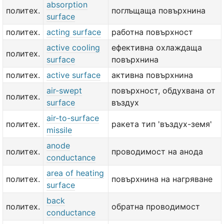
absorption
политех.
поглъщаща повърхнина
surface
политех.
acting surface
работна повърхност
active cooling
ефективна охлаждаща
политех.
surface
повърхнина
политех.
active surface
активна повърхнина
air-swept
повърхност, обдухвана от
политех.
surface
въздух
air-to-surface
политех.
ракета тип 'въздух-земя'
missile
anode
политех.
проводимост на анода
conductance
area of heating
политех.
повърхнина на нагряване
surface
back
политех.
обратна проводимост
conductance