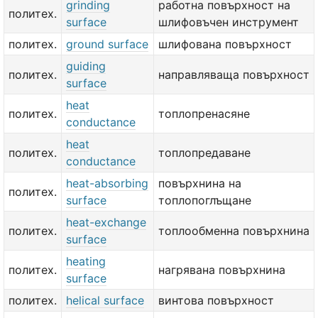
grinding
работна повърхност на
политех.
surface
шлифовъчен инструмент
политех.
ground surface
шлифована повърхност
guiding
политех.
направляваща повърхност
surface
heat
политех.
топлопренасяне
conductance
heat
политех.
топлопредаване
conductance
heat-absorbing
повърхнина на
политех.
surface
топлопоглъщане
heat-exchange
политех.
топлообменна повърхнина
surface
heating
политех.
нагрявана повърхнина
surface
политех.
helical surface
винтова повърхност