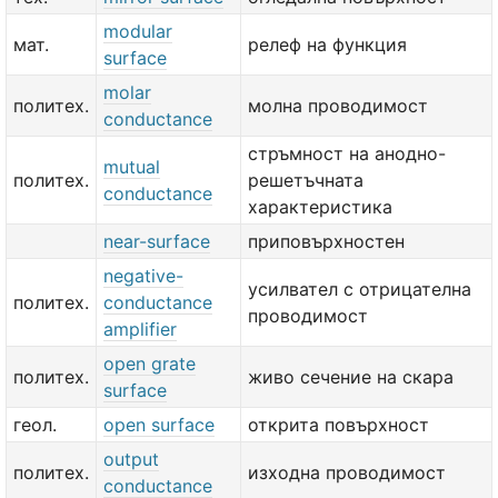
modular
мат.
релеф на функция
surface
molar
политех.
молна проводимост
conductance
стръмност на анодно-
mutual
политех.
решетъчната
conductance
характеристика
near-surface
приповърхностен
negative-
усилвател с отрицателна
политех.
conductance
проводимост
amplifier
open grate
политех.
живо сечение на скара
surface
геол.
open surface
открита повърхност
output
политех.
изходна проводимост
conductance