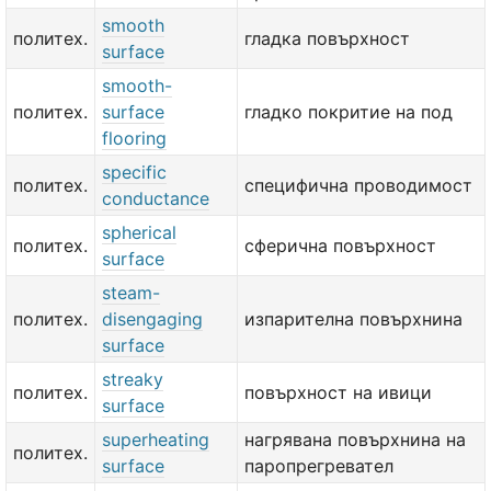
smooth
политех.
гладка повърхност
surface
smooth-
политех.
surface
гладко покритие на под
flooring
specific
политех.
специфична проводимост
conductance
spherical
политех.
сферична повърхност
surface
steam-
политех.
disengaging
изпарителна повърхнина
surface
streaky
политех.
повърхност на ивици
surface
superheating
нагрявана повърхнина на
политех.
surface
паропрегревател