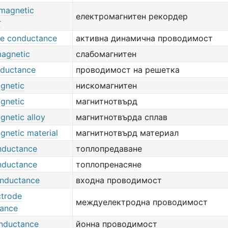
-magnetic
електромагнитен рекордер
r
de conductance
активна динамична проводимост
magnetic
слабомагнитен
nductance
проводимост на решетка
gnetic
нискомагнитен
gnetic
магнитнотвърд
gnetic alloy
магнитнотвърда сплав
gnetic material
магнитнотвърд материал
nductance
топлопредаване
nductance
топлопренасяне
onductance
входна проводимост
ctrode
междуелектродна проводимост
ance
onductance
йонна проводимост