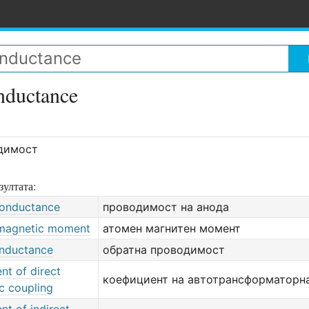
nductance
димост
зултата:
onductance
проводимост на анода
magnetic moment
атомен магнитен момент
nductance
обратна проводимост
ent of direct
коефициент на автотрансформаторна
c coupling