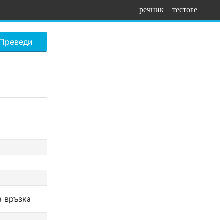
речник
тестове
Преведи
 връзка