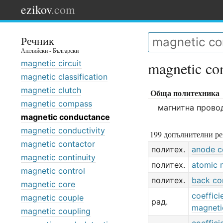
ezikov
.com
Речник
Английски - Български
magnetic circuit
magnetic co
magnetic classification
magnetic clutch
Обща политехника
magnetic compass
магнитна прово
magnetic conductance
magnetic conductivity
199 допълнителни ре
magnetic contactor
политех.
anode c
magnetic continuity
политех.
atomic 
magnetic control
политех.
back co
magnetic core
coeffici
magnetic couple
рад.
magneti
magnetic coupling