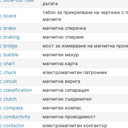
c blow-out fuse
дъгата
табло за прикрепване на чертежи с 
c board
магнити
c brake
магнитна спирачка
c braking
магнитно спиране
c bridge
мост за измерване на магнитна про
c bubble
магнитен мехур
c chart
магнитна карта
c chuck
електромагнитен патронник
 circuit
магнитна верига
 classification
магнитна сепарация
c clutch
магнитен съединител
c compass
магнитен компас
c conductivity
магнитна проводимост
c contactor
електромагнитен контактор