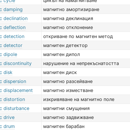
c cycle
цикъл на намагнитване
c damping
магнитно амортизиране
c declination
магнитна деклинация
c deflection
магнитно отклонение
c detection
откриване по магнитен метод
c detector
магнитен детектор
c dipole
магнитен дипол
 discontinuity
нарушение на непрекъснатостта
c disk
магнитен диск
c dispersion
магнитно разсейване
c displacement
магнитно изместване
 distortion
изкривяване на магнитно поле
c disturbance
магнитни смущения
c drive
магнитно задвижване
c drum
магнитен барабан