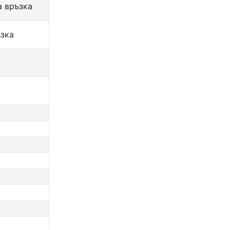
 връзка
ъзка