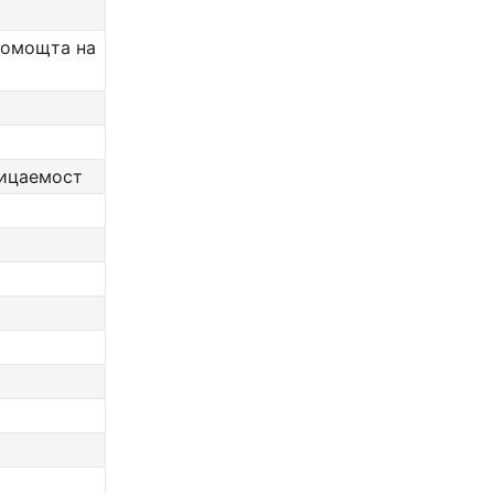
помощта на
ницаемост