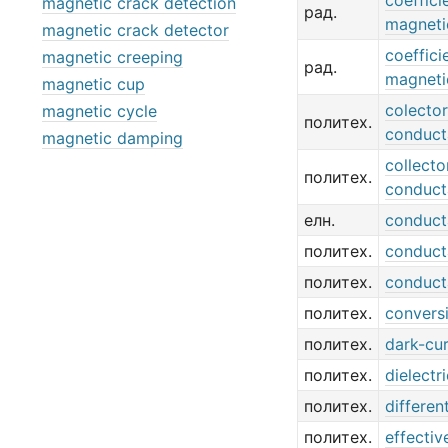
coeffici
magnetic crack detection
рад.
magneti
magnetic crack detector
coeffici
magnetic creeping
рад.
magneti
magnetic cup
colector
magnetic cycle
политех.
conduct
magnetic damping
collecto
политех.
conduct
елн.
conduct
политех.
conduct
политех.
conduct
политех.
convers
политех.
dark-cu
политех.
dielectr
политех.
differen
политех.
effecti