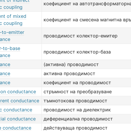
ent of indirect
коефициент на автотрансформаторна
c coupling
ent of mixed
коефициент на смесена магнитна вр
c coupling
-to-emitter
проводимост колектор-емитер
ance
r-to-base
проводимост колектор-база
ance
ance
(активна) проводимост
ance
активна проводимост
ance
коефициент на проводимост
ion conductance
стръмност на преобразуване
rrent conductance
тъмнотокова проводимост
ic conductance
проводимост на диелектрик
tial conductance
диференциална проводимост
ve conductance
действуваща проводимост