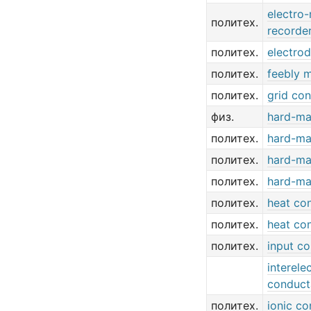
electro
политех.
recorde
политех.
electro
политех.
feebly 
политех.
grid co
физ.
hard-ma
политех.
hard-ma
политех.
hard-ma
политех.
hard-ma
политех.
heat co
политех.
heat co
политех.
input c
interele
conduct
политех.
ionic c