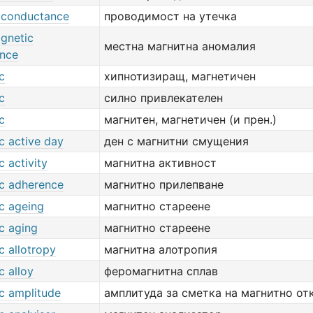
 conductance
проводимост на утечка
agnetic
местна магнитна аномалия
ance
c
хипнотизиращ, магнетичен
c
силно привлекателен
c
магнитен, магнетичен (и прен.)
c active day
ден с магнитни смущения
 activity
магнитна активност
c adherence
магнитно прилепване
c ageing
магнитно стареене
c aging
магнитно стареене
c allotropy
магнитна алотропия
c alloy
феромагнитна сплав
c amplitude
амплитуда за сметка на магнитно от