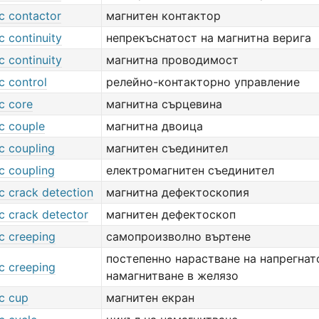
c contactor
магнитен контактор
c continuity
непрекъснатост на магнитна верига
c continuity
магнитна проводимост
c control
релейно-контакторно управление
c core
магнитна сърцевина
c couple
магнитна двоица
c coupling
магнитен съединител
c coupling
електромагнитен съединител
c crack detection
магнитна дефектоскопия
c crack detector
магнитен дефектоскоп
c creeping
самопроизволно въртене
постепенно нарастване на напрегнат
c creeping
намагнитване в желязо
c cup
магнитен екран