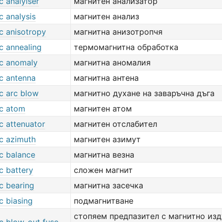
c analyiser
магнитен анализатор
c analysis
магнитен анализ
c anisotropy
магнитна анизотропчя
c annealing
термомагнитна обработка
c anomaly
магнитна аномалия
c antenna
магнитна антена
c arc blow
магнитно духане на заваръчна дъга
c atom
магнитен атом
c attenuator
магнитен отслабител
c azimuth
магнитен азимут
c balance
магнитна везна
c battery
сложен магнит
c bearing
магнитна засечка
c biasing
подмагнитване
стопяем предпазител с магнитно изд