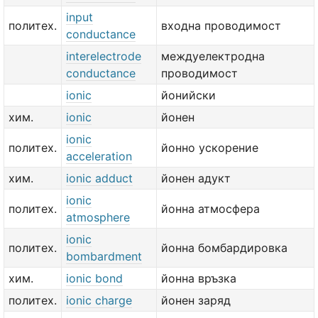
input
политех.
входна проводимост
conductance
interelectrode
междуелектродна
conductance
проводимост
ionic
йонийски
хим.
ionic
йонен
ionic
политех.
йонно ускорение
acceleration
хим.
ionic adduct
йонен адукт
ionic
политех.
йонна атмосфера
atmosphere
ionic
политех.
йонна бомбардировка
bombardment
хим.
ionic bond
йонна връзка
политех.
ionic charge
йонен заряд