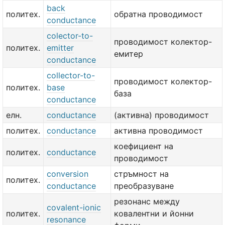
back
политех.
обратна проводимост
conductance
colector-to-
проводимост колектор-
политех.
emitter
емитер
conductance
collector-to-
проводимост колектор-
политех.
base
база
conductance
елн.
conductance
(активна) проводимост
политех.
conductance
активна проводимост
коефициент на
политех.
conductance
проводимост
conversion
стръмност на
политех.
conductance
преобразуване
резонанс между
covalent-ionic
политех.
ковалентни и йонни
resonance