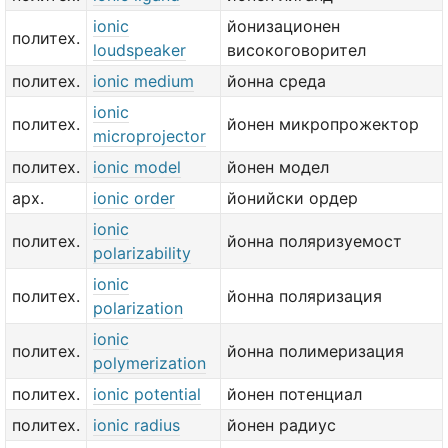
ionic
йонизационен
политех.
loudspeaker
високоговорител
политех.
ionic medium
йонна среда
ionic
политех.
йонен микропрожектор
microprojector
политех.
ionic model
йонен модел
арх.
ionic order
йонийски ордер
ionic
политех.
йонна поляризуемост
polarizability
ionic
политех.
йонна поляризация
polarization
ionic
политех.
йонна полимеризация
polymerization
политех.
ionic potential
йонен потенциал
политех.
ionic radius
йонен радиус