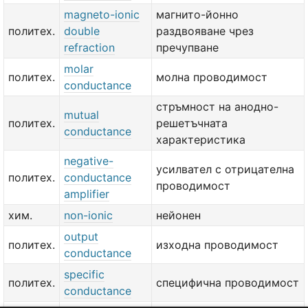
magneto-ionic
магнито-йонно
политех.
double
раздвояване чрез
refraction
пречупване
molar
политех.
молна проводимост
conductance
стръмност на анодно-
mutual
политех.
решетъчната
conductance
характеристика
negative-
усилвател с отрицателна
политех.
conductance
проводимост
amplifier
хим.
non-ionic
нейонен
output
политех.
изходна проводимост
conductance
specific
политех.
специфична проводимост
conductance