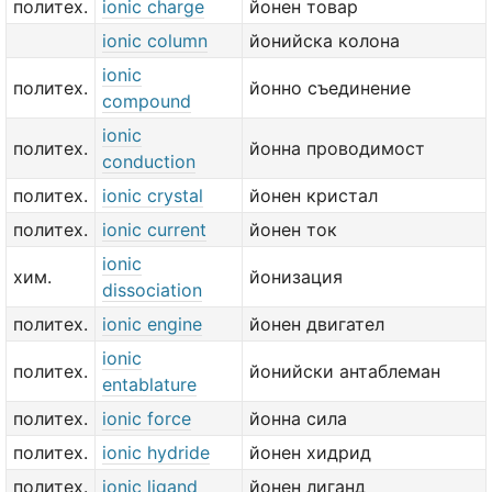
политех.
ionic charge
йонен товар
ionic column
йонийска колона
ionic
политех.
йонно съединение
compound
ionic
политех.
йонна проводимост
conduction
политех.
ionic crystal
йонен кристал
политех.
ionic current
йонен ток
ionic
хим.
йонизация
dissociation
политех.
ionic engine
йонен двигател
ionic
политех.
йонийски антаблеман
entablature
политех.
ionic force
йонна сила
политех.
ionic hydride
йонен хидрид
политех.
ionic ligand
йонен лиганд