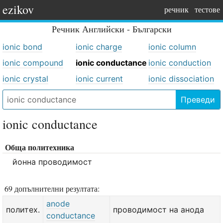
ezikov
речник
тестове
Речник
Английски - Български
ionic bond
ionic charge
ionic column
ionic compound
ionic conductance
ionic conduction
ionic crystal
ionic current
ionic dissociation
Преведи
ionic conductance
Обща политехника
йонна проводимост
69 допълнителни резултата:
anode
политех.
проводимост на анода
conductance