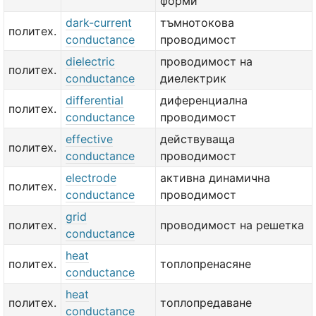
форми
dark-current
тъмнотокова
политех.
conductance
проводимост
dielectric
проводимост на
политех.
conductance
диелектрик
differential
диференциална
политех.
conductance
проводимост
effective
действуваща
политех.
conductance
проводимост
electrode
активна динамична
политех.
conductance
проводимост
grid
политех.
проводимост на решетка
conductance
heat
политех.
топлопренасяне
conductance
heat
политех.
топлопредаване
conductance