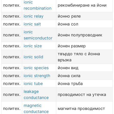
ionic
политех.
рекомбиниране на йони
recombination
политех.
ionic relay
йонно реле
политех.
ionic salt
йонна сол
ionic
политех.
йонен полупроводник
semiconductor
политех.
ionic size
йонен размер
твърдо тяло с йонна
политех.
ionic solid
връзка
политех.
ionic species
йонен вид
политех.
ionic strength
йонна сила
политех.
ionic tube
йонна тръба
leakage
политех.
проводимост на утечка
conductance
magnetic
политех.
магнитна проводимост
conductance