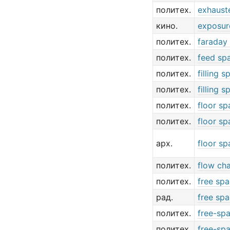
политех.
exhaust
кино.
exposur
политех.
faraday
политех.
feed sp
политех.
filling s
политех.
filling s
политех.
floor sp
политех.
floor sp
арх.
floor sp
политех.
flow ch
политех.
free sp
рад.
free spa
политех.
free-spa
политех.
free-sp