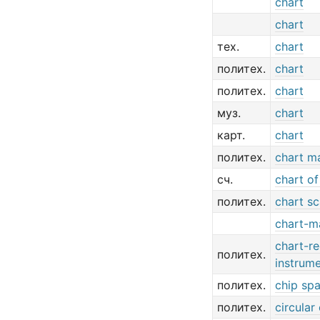
chart
chart
тех.
chart
политех.
chart
политех.
chart
муз.
chart
карт.
chart
политех.
chart m
сч.
chart o
политех.
chart sc
chart-m
chart-r
политех.
instrum
политех.
chip sp
политех.
circular