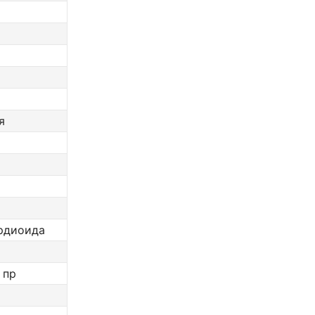
я
ардиоида
 пр