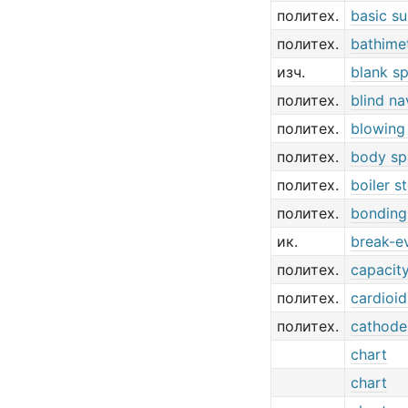
политех.
basic su
политех.
bathimet
изч.
blank s
политех.
blind na
политех.
blowing 
политех.
body sp
политех.
boiler 
политех.
bonding
ик.
break-e
политех.
capacity
политех.
cardioid
политех.
cathode
chart
chart