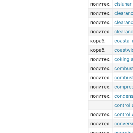
политех.
cislunar
политех.
clearanc
политех.
clearan
политех.
clearan
кораб.
coastal 
кораб.
coastwi
политех.
coking 
политех.
combust
политех.
combust
политех.
compres
политех.
condens
control 
политех.
control 
политех.
convers
политех.
coordin