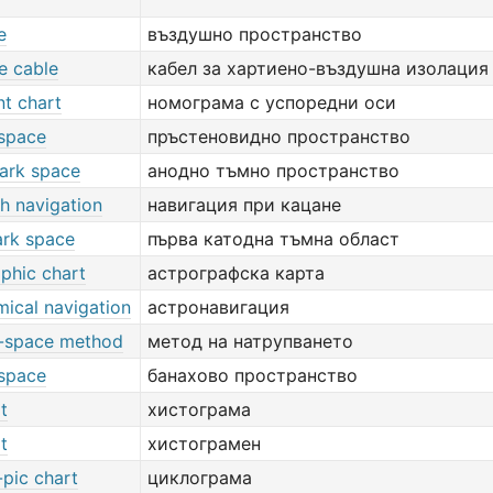
e
въздушно пространство
e cable
кабел за хартиено-въздушна изолация
nt chart
номограма с успоредни оси
 space
пръстеновидно пространство
ark space
анодно тъмно пространство
h navigation
навигация при кацане
ark space
първа катодна тъмна област
phic chart
астрографска карта
mical navigation
астронавигация
-space method
метод на натрупването
space
банахово пространство
t
хистограма
t
хистограмен
-pic chart
циклограма