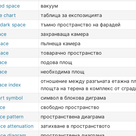
ed space
вакуум
e chart
таблица за експозицията
 dark space
тъмно пространство на фарадей
ace
захранваща камера
pace
пълнеща камера
pace
товарачно пространство
ace
подова площ
ace
необходима площ
отношение между разгъната етажна п
ace index
площта на терена в комплекс от сград
art symbol
символ в блокова диграма
ace
свободно пространство
ce pattern
пространствена диаграма
ce attenuation
затихване в пространството
ace diagram
пространствена диаграма