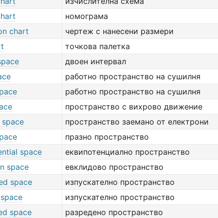
chart
изчислителна схема
chart
номограма
on chart
чертеж с нанесени размери
rt
точкова палетка
space
двоен интервал
ace
работно пространство на сушилня
space
работно пространство на сушилня
ace
пространство с вихрово движение
n space
пространство заемано от електрони
pace
празно пространство
ntial space
еквипотенциално пространство
an space
евклидово пространство
ed space
изпускателно пространство
 space
изпускателно пространство
ed space
разредено пространство