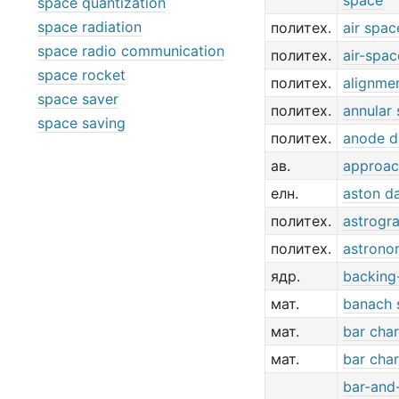
space
space quantization
space radiation
политех.
air spac
space radio communication
политех.
air-spac
space rocket
политех.
alignme
space saver
политех.
annular
space saving
политех.
anode d
ав.
approac
елн.
aston d
политех.
astrogra
политех.
astrono
ядр.
backing
мат.
banach 
мат.
bar char
мат.
bar char
bar-and