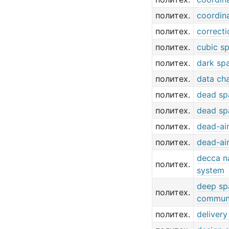
политех.
coordin
политех.
correcti
политех.
cubic sp
политех.
dark sp
политех.
data ch
политех.
dead sp
политех.
dead sp
политех.
dead-ai
политех.
dead-ai
decca n
политех.
system
deep sp
политех.
communi
политех.
delivery