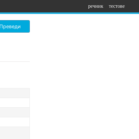
речник
тестове
Преведи