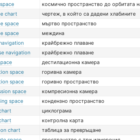
 space
космично пространство до орбитата н
e chart
чертеж, в който са дадени хлабините
ce space
мъртво пространство
ce space
междина
navigation
крайбрежно плаване
se navigation
крайбрежно плаване
space
дестилационна камера
ion space
горивна камера
ion space
горивно пространство
sion space
компресионна камера
ing space
кондензно пространство
chart
циклограма
chart
контролна карта
ion chart
таблица за превръщане
ate space
пространство с три измерения