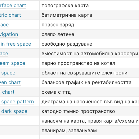
rface chart
топографска карта
ric chart
батиметрична карта
pace
празен заряд
vigation
сляпо летене
in free space
свободно раздуване
ace
вместимост на автомобилна каросери
steam space
парно пространство на котел
 space
област на свързващите електрони
ven chart
балансов график на рентабилността
 chart
схема с ттд
 space pattern
диаграма на насоченост във вид на к
 dark space
катодно тъмно пространство
нанасям на карта, правя карта/схема и
планирам, запланувам