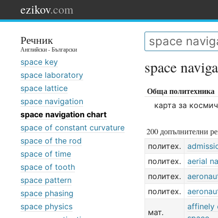
ezikov
.com
Речник
Английски - Български
space key
space naviga
space laboratory
space lattice
Обща политехника
space navigation
карта за косми
space navigation chart
space of constant curvature
200 допълнителни ре
space of the rod
политех.
admissi
space of time
политех.
aerial n
space of tooth
политех.
aeronaut
space pattern
политех.
aeronaut
space phasing
space physics
affinely
мат.