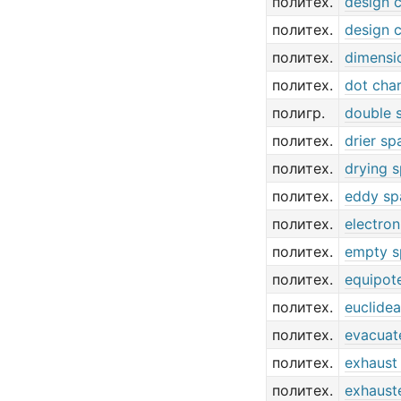
политех.
design 
политех.
design 
политех.
dimensi
политех.
dot cha
полигр.
double 
политех.
drier sp
политех.
drying 
политех.
eddy sp
политех.
electro
политех.
empty s
политех.
equipote
политех.
euclide
политех.
evacuat
политех.
exhaust
политех.
exhaust