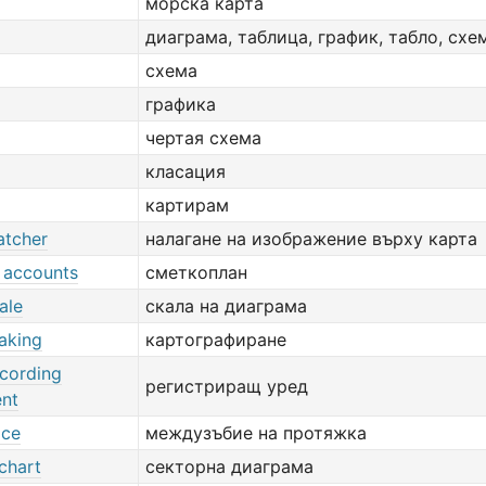
морска карта
диаграма, таблица, график, табло, схе
схема
графика
чертая схема
класация
картирам
atcher
налагане на изображение върху карта
f accounts
сметкоплан
ale
скала на диаграма
aking
картографиране
ecording
регистриращ уред
ent
ace
междузъбие на протяжка
 chart
секторна диаграма