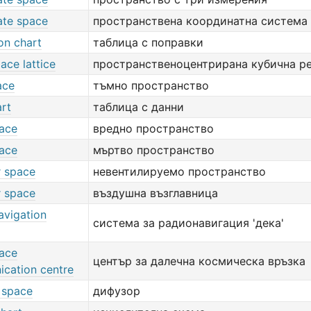
ate space
пространствена координатна система
on chart
таблица с поправки
ace lattice
пространственоцентрирана кубична р
ace
тъмно пространство
art
таблица с данни
ace
вредно пространство
ace
мъртво пространство
r space
невентилируемо пространство
r space
въздушна възглавница
avigation
система за радионавигация 'дека'
ace
център за далечна космическа връзка
cation centre
 space
дифузор