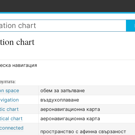
tion chart
ческа навигация
зултата:
on space
обем за запълване
avigation
въздухоплаване
ic chart
аеронавигационна карта
ical chart
аеронавигационна карта
 connected
пространство с афинна свързаност