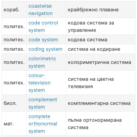
coastwise
кораб.
крайбрежно плаване
navigation
code control
кодова система за
политех.
system
управление
политех.
code system
кодова система
политех.
coding system
система на кодиране
colorimetric
политех.
колориметрична система
system
colour-
система на цветна
политех.
television
телевизия
system
complement
биол.
комплементарна система
system
complete
пълна ортонормирана
мат.
orthonormal
система
system