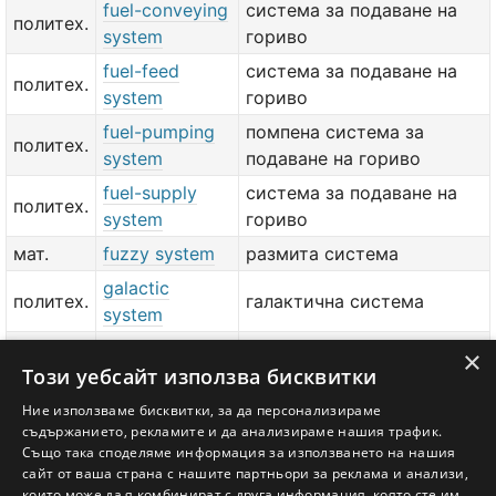
fuel-conveying
система за подаване на
политех.
system
гориво
fuel-feed
система за подаване на
политех.
system
гориво
fuel-pumping
помпена система за
политех.
system
подаване на гориво
fuel-supply
система за подаване на
политех.
system
гориво
мат.
fuzzy system
размита система
galactic
политех.
галактична система
system
политех.
game system
игрова система
×
Този уебсайт използва бисквитки
gas-
газоразпределителна
политех.
distribution
Ние използваме бисквитки, за да персонализираме
система
съдържанието, рекламите и да анализираме нашия трафик.
system
Също така споделяме информация за използването на нашия
сайт от ваша страна с нашите партньори за реклама и анализи,
добави значение или превод
тук
които може да я комбинират с друга информация, която сте им