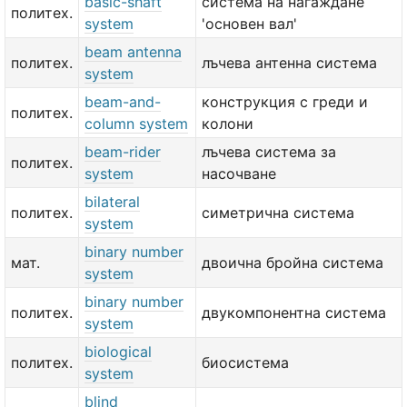
basic-shaft
система на нагаждане
политех.
system
'основен вал'
beam antenna
политех.
лъчева антенна система
system
beam-and-
конструкция с греди и
политех.
column system
колони
beam-rider
лъчева система за
политех.
system
насочване
bilateral
политех.
симетрична система
system
binary number
мат.
двоична бройна система
system
binary number
политех.
двукомпонентна система
system
biological
политех.
биосистема
system
blind