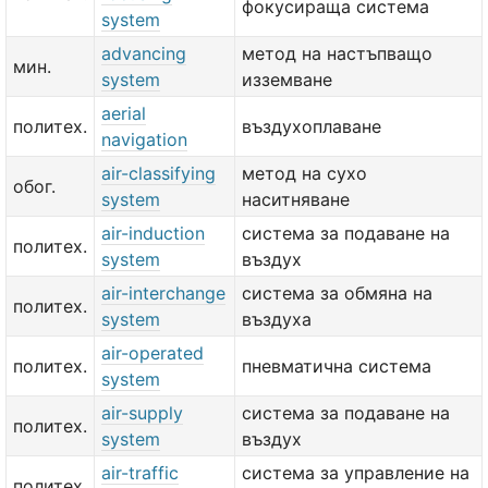
фокусираща система
system
advancing
метод на настъпващо
мин.
system
изземване
aerial
политех.
въздухоплаване
navigation
air-classifying
метод на сухо
обог.
system
наситняване
air-induction
система за подаване на
политех.
system
въздух
air-interchange
система за обмяна на
политех.
system
въздуха
air-operated
политех.
пневматична система
system
air-supply
система за подаване на
политех.
system
въздух
air-traffic
система за управление на
политех.