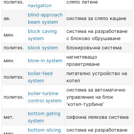
политех.
сляпо летене
navigation
blind-approach
ав.
система за сляпо кацане
beam system
block caving
система на разработване
мин.
system
с блоково обрушаване
политех.
block system
блокировъчна система
нагнетяващо
мин.
blow-in system
проветряване
boiler-feed
питателно устройство на
политех.
system
котел
система за автоматично
boiler-turbine
политех.
управление на блок
control system
'котел-турбина'
bottom gating
мет.
сифонна леякова система
system
bottom-slicing
система на разработване
мин.