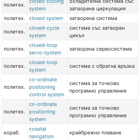
closed cooling
охладителна система със
политех.
system
затворена циркулация
политех.
closed system
затворена система
closed-cycle
система със затворен
политех.
system
цикъл
closed-loop
политех.
затворена сервосистема
servo-system
closed-loop
политех.
система с обратна връзка
system
co-ordinate
система за точково
политех.
positioning
програмно управление
control system
co-ordinate
система за точково
политех.
positioning
програмно управление
system
coastal
кораб.
крайбрежно плаване
navigation