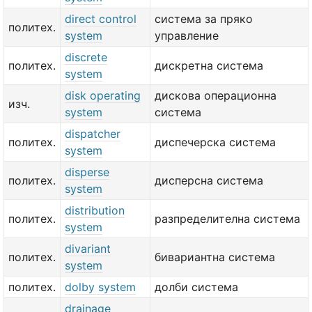
direct control
система за пряко
политех.
system
управление
discrete
политех.
дискретна система
system
disk operating
дискова операционна
изч.
system
система
dispatcher
политех.
диспечерска система
system
disperse
политех.
дисперсна система
system
distribution
политех.
разпределителна система
system
divariant
политех.
бивариантна система
system
политех.
dolby system
долби система
drainage