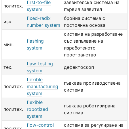
first-to-file
заявителска система на
политех.
system
първия заявител
fixed-radix
бройна система с
изч.
number system
постоянна основа
система на разработване
flashing
със запълване на
мин.
system
изработеното
пространство
flaw-testing
тех.
дефектоскоп
system
flexible
гъвкава производствена
политех.
manufacturing
система
system
flexible
гъвкава роботизирана
политех.
robotized
система
system
flow-control
система за регулиране на
политех.