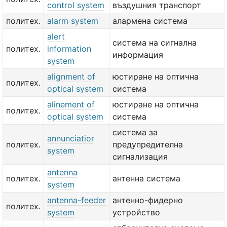
control system
въздушния транспорт
политех.
alarm system
алармена система
alert
система на сигнална
политех.
information
информация
system
alignment of
юстиране на оптична
политех.
optical system
система
alinement of
юстиране на оптична
политех.
optical system
система
система за
annunciatior
политех.
предупредителна
system
сигнализация
antenna
политех.
антенна система
system
antenna-feeder
антенно-фидерно
политех.
system
устройство