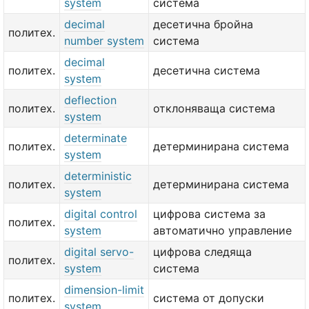
system
система
decimal
десетична бройна
политех.
number system
система
decimal
политех.
десетична система
system
deflection
политех.
отклоняваща система
system
determinate
политех.
детерминирана система
system
deterministic
политех.
детерминирана система
system
digital control
цифрова система за
политех.
system
автоматично управление
digital servo-
цифрова следяща
политех.
system
система
dimension-limit
политех.
система от допуски
system