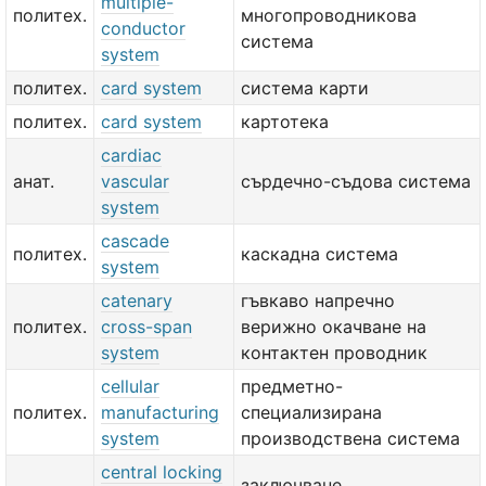
multiple-
политех.
многопроводникова
conductor
система
system
политех.
card system
система карти
политех.
card system
картотека
cardiac
анат.
vascular
сърдечно-съдова система
system
cascade
политех.
каскадна система
system
catenary
гъвкаво напречно
политех.
cross-span
верижно окачване на
system
контактен проводник
cellular
предметно-
политех.
manufacturing
специализирана
system
производствена система
central locking
заключване