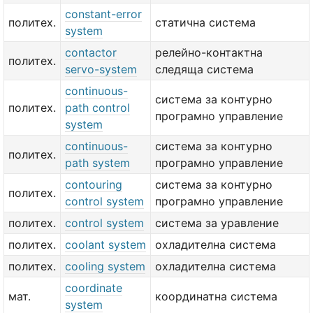
constant-error
политех.
статична система
system
contactor
релейно-контактна
политех.
servo-system
следяща система
continuous-
система за контурно
политех.
path control
програмно управление
system
continuous-
система за контурно
политех.
path system
програмно управление
contouring
система за контурно
политех.
control system
програмно управление
политех.
control system
система за уравление
политех.
coolant system
охладителна система
политех.
cooling system
охладителна система
coordinate
мат.
координатна система
system