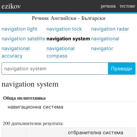
ezikov
речник
тестове
Речник
Английски - Български
navigation light
navigation lock
navigation radar
navigation satellite
navigation system
navigational
navigational
navigational
navigator
accuracy
compass
Преведи
navigation system
Обща политехника
навигационна система
200 допълнителни резултата:
отбранителна система