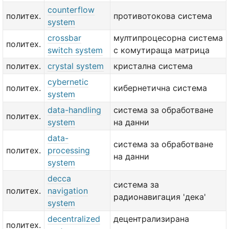
counterflow
политех.
противотокова система
system
crossbar
мултипроцесорна система
политех.
switch system
с комутираща матрица
политех.
crystal system
кристална система
cybernetic
политех.
кибернетична система
system
data-handling
система за обработване
политех.
system
на данни
data-
система за обработване
политех.
processing
на данни
system
decca
система за
политех.
navigation
радионавигация 'дека'
system
decentralized
децентрализирана
политех.