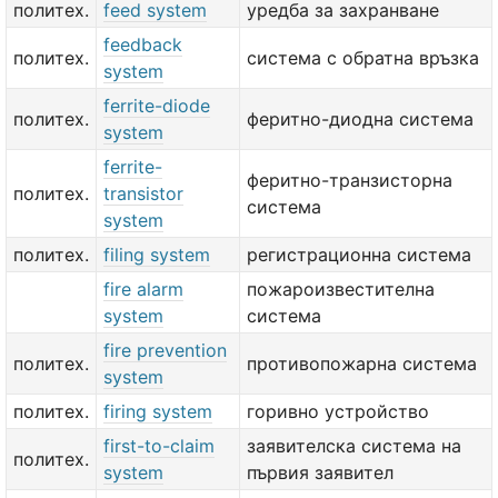
политех.
feed system
уредба за захранване
feedback
политех.
система с обратна връзка
system
ferrite-diode
политех.
феритно-диодна система
system
ferrite-
феритно-транзисторна
политех.
transistor
система
system
политех.
filing system
регистрационна система
fire alarm
пожароизвестителна
system
система
fire prevention
политех.
противопожарна система
system
политех.
firing system
горивно устройство
first-to-claim
заявителска система на
политех.
system
първия заявител