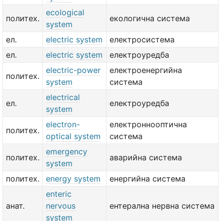
ecological
политех.
екологична система
system
ел.
electric system
електросистема
ел.
electric system
електроуредба
electric-power
електроенергийна
политех.
system
система
electrical
ел.
електроуредба
system
electron-
електроннооптична
политех.
optical system
система
emergency
политех.
аварийна система
system
политех.
energy system
енергийна система
enteric
анат.
nervous
ентерална нервна система
system