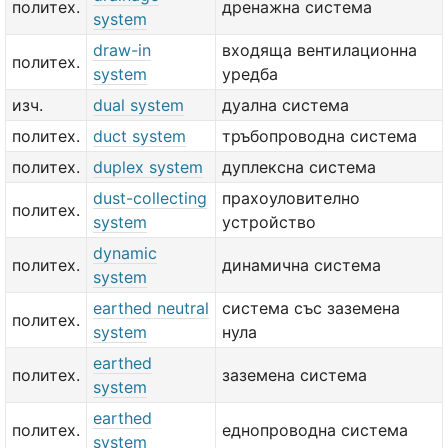
политех.
дренажна система
system
draw-in
входяща вентилационна
политех.
system
уредба
изч.
dual system
дуална система
политех.
duct system
тръбопроводна система
политех.
duplex system
дуплексна система
dust-collecting
прахоуловително
политех.
system
устройство
dynamic
политех.
динамична система
system
earthed neutral
система със заземена
политех.
system
нула
earthed
политех.
заземена система
system
earthed
политех.
еднопроводна система
system