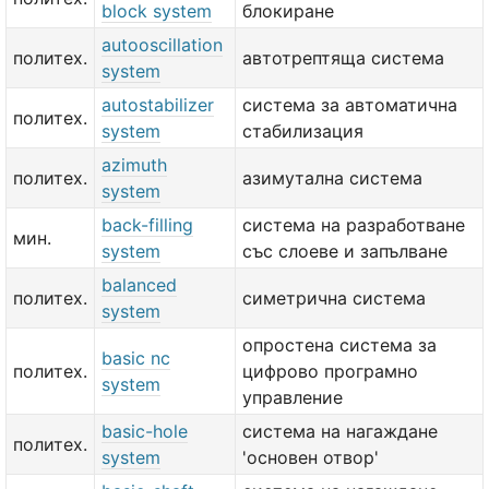
block system
блокиране
autooscillation
политех.
автотрептяща система
system
autostabilizer
система за автоматична
политех.
system
стабилизация
azimuth
политех.
азимутална система
system
back-filling
система на разработване
мин.
system
със слоеве и запълване
balanced
политех.
симетрична система
system
опростена система за
basic nc
политех.
цифрово програмно
system
управление
basic-hole
система на нагаждане
политех.
system
'основен отвор'