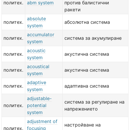
политех.
abm system
против балистични
ракети
absolute
политех.
абсолютна система
system
accumulator
политех.
система за акумулиране
system
acoustic
политех.
акустична система
system
acoustical
политех.
акустична система
system
adaptive
политех.
адаптивна система
system
adjustable-
система за регулиране на
политех.
potential
напрежението
system
adjustment of
настройване на
политех.
focusing