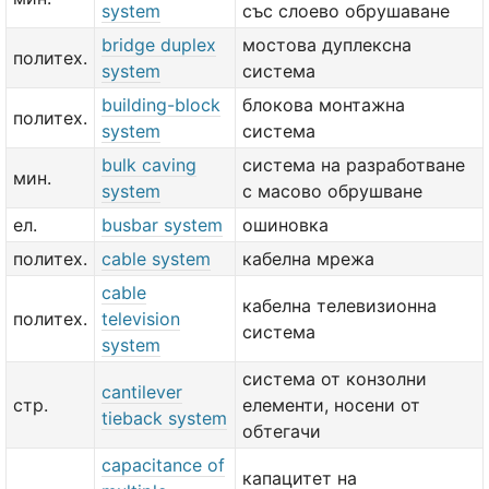
system
със слоево обрушаване
bridge duplex
мостова дуплексна
политех.
system
система
building-block
блокова монтажна
политех.
system
система
bulk caving
система на разработване
мин.
system
с масово обрушване
ел.
busbar system
ошиновка
политех.
cable system
кабелна мрежа
cable
кабелна телевизионна
политех.
television
система
system
система от конзолни
cantilever
стр.
елементи, носени от
tieback system
обтегачи
capacitance of
капацитет на