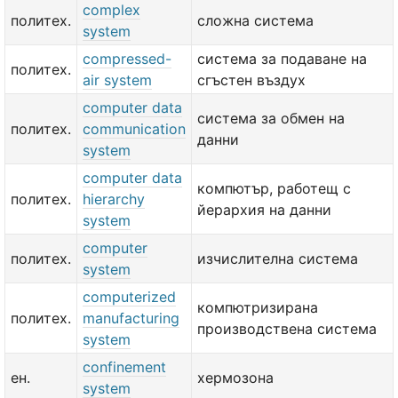
complex
политех.
сложна система
system
compressed-
система за подаване на
политех.
air system
сгъстен въздух
computer data
система за обмен на
политех.
communication
данни
system
computer data
компютър, работещ с
политех.
hierarchy
йерархия на данни
system
computer
политех.
изчислителна система
system
computerized
компютризирана
политех.
manufacturing
производствена система
system
confinement
ен.
хермозона
system