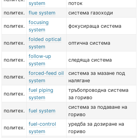
system
поток
политех.
flue system
система газоходи
focusing
политех.
фокусираща система
system
folded optical
политех.
оптична система
system
follow-up
политех.
следяща система
system
forced-feed oil
система за мазане под
политех.
system
налягане
fuel piping
тръбопроводна система
политех.
system
за гориво
система за подаване на
политех.
fuel system
гориво
fuel-control
уредба за дозиране на
политех.
system
гориво