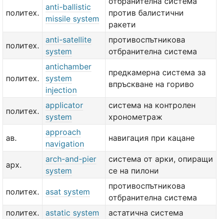
отбранителна система
anti-ballistic
политех.
против балистични
missile system
ракети
anti-satellite
противоспътникова
политех.
system
отбранителна система
antichamber
предкамерна система за
политех.
system
впръскване на гориво
injection
applicator
система на контролен
политех.
system
хронометраж
approach
ав.
навигация при кацане
navigation
arch-and-pier
система от арки, опиращи
арх.
system
се на пилони
противоспътникова
политех.
asat system
отбранителна система
политех.
astatic system
астатична система