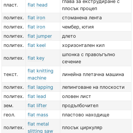
глава за екструдиране с
пласт.
flat head
плосък процеп
политех.
flat iron
стоманена лента
политех.
flat iron
чембер, ютия
политех.
flat jumper
длето
политех.
flat keel
хоризонтален кил
шпонка с правоъгълно
политех.
flat key
сечение
flat knitting
текст.
линейна плетачна машина
machine
политех.
flat lapping
лепинговане на плоскости
политех.
flat lead
оловен лист
зем.
flat lifter
продълбочител
геол.
flat mass
пластово находище
flat metal
политех.
плосък циркуляр
slitting saw