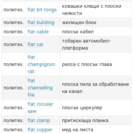
ковашки клещи с плоски
политех.
flat bit tongs
челюсти
политех.
flat building
жилищен блок
политех.
flat cable
плосък кабел
тобарен автомобил-
политех.
flat car
платформа
flat
политех.
champignon
релса с плосък глава
rail
flat
плоска пила за обработване
политех.
channelling
на канал
file
flat circular
политех.
плосък циркуляр
saw
политех.
flat clamp
притискаща планка
политех.
flat copper
мед на листа