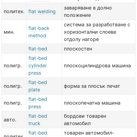
заваряване в долно
политех.
flat welding
положение
система за разработване с
flat-back
мин.
хоризонтални слоеве
method
отдолу нагоре
flat-bed
плоскостен
flat-bed
полигр.
cylinder
плоскоцилиндрова машина
press
flat-bed
полигр.
форма за плосък печат
plate
flat-bed
полигр.
плоскопечатна машина
press
flat-bed
бордови товарен
авто.
truck
автомобил
flat-bed
товарен автомобил-
политех.