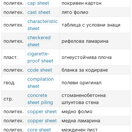
политех.
cap sheet
покривен картон
политех.
cast sheet
лято фолио
characteristic
политех.
таблица с условни знаци
sheet
checkered
политех.
рифелова ламарина
sheet
cigarette-
пласт.
огнеустойчива плоча
proof sheet
политех.
code sheet
бланка за кодиране
compilation
геод.
полеви оригинал
sheet
concrete
стоманенобетонна
стр.
sheet piling
шпунтова стена
политех.
copper sheet
медно фолио
политех.
copper sheet
медна ламарина
политех.
core sheet
междинен лист