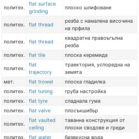
flat surface
политех.
плоско шлифоване
grinding
резба с намалена височина
политех.
flat thread
на прфила
квадратна правоъгълна
политех.
flat thread
резба
политех.
flat tile
плоска керемида
flat
траектория, успоредна на
политех.
trajectory
земята
мет.
flat trowel
плоска гладилка
политех.
flat tuning
груба настройка
политех.
flat tyre
спаднала гума
политех.
flat valve
плосъкшибър
flat vaulted
таванна конструкция от
политех.
ceiling
плоски сводове и греди
политех.
flat water
безвкусна вода