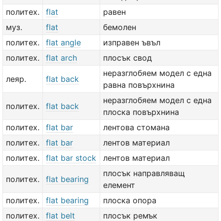
политех.
flat
равен
муз.
flat
бемолен
политех.
flat angle
изправен ъвъл
политех.
flat arch
плосък свод
неразглобяем модел с една
леяр.
flat back
равна повърхнина
неразглобяем модел с една
политех.
flat back
плоска повърхнина
политех.
flat bar
лентова стомана
политех.
flat bar
лентов материал
политех.
flat bar stock
лентов материал
плосък направляващ
политех.
flat bearing
елемент
политех.
flat bearing
плоска опора
политех.
flat belt
плосък ремък