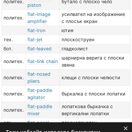
политех.
бутало с плоско чело
piston
flat-image
усилвател на изображение
политех.
amplifier
с плосък екран
flat-iron
ютия
тех.
flat-jet
плоскоструен
бот.
flat-leaved
гладколист
шарнирна верига с плоски
политех.
flat-link chain
звена
flat-nosed
политех.
клещи с плоски челюсти
pliers
flat-paddle
политех.
бъркалка с плоски лопатки
agitator
flat-paddle
лопаткова бъркачка с
политех.
mixer
вертикални лопатки
елн.
flat-panel
плоскопанелен
×
flat-point
фиксиращ винт с плосък