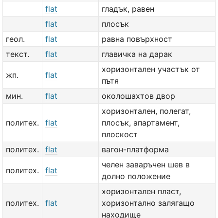
flat
гладък, равен
flat
плосък
геол.
flat
равна повърхност
текст.
flat
главичка на дарак
хоризонтален участък от
жп.
flat
пътя
мин.
flat
околошахтов двор
хоризонтален, полегат,
политех.
flat
плосък, апартамент,
плоскост
политех.
flat
вагон-платформа
челен заваръчен шев в
политех.
flat
долно положение
хоризонтален пласт,
политех.
flat
хоризонтално залягащо
находище