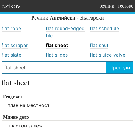
ezikov
речник
тестове
Речник
Английски - Български
flat rope
flat round-edged
flat schedule
file
flat scraper
flat sheet
flat shut
flat slate
flat slides
flat sluice valve
Преведи
flat sheet
Геодезия
план на местност
Минно дело
пластов залеж