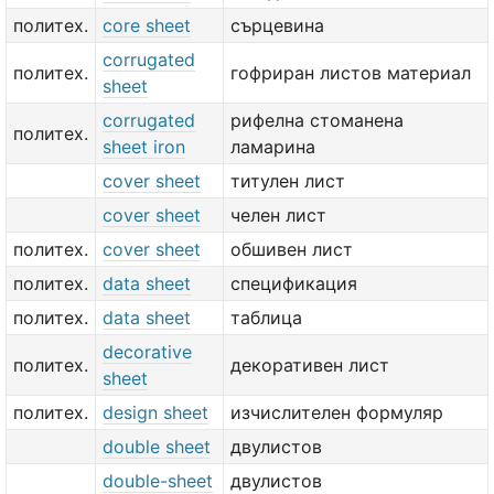
политех.
core sheet
сърцевина
corrugated
политех.
гофриран листов материал
sheet
corrugated
рифелна стоманена
политех.
sheet iron
ламарина
cover sheet
титулен лист
cover sheet
челен лист
политех.
cover sheet
обшивен лист
политех.
data sheet
спецификация
политех.
data sheet
таблица
decorative
политех.
декоративен лист
sheet
политех.
design sheet
изчислителен формуляр
double sheet
двулистов
double-sheet
двулистов