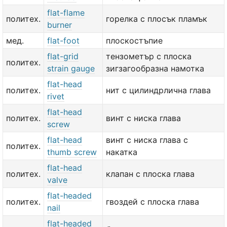
flat-flame
политех.
горелка с плосък пламък
burner
мед.
flat-foot
плоскостъпие
flat-grid
тензометър с плоска
политех.
strain gauge
зигзагообразна намотка
flat-head
политех.
нит с цилиндрлична глава
rivet
flat-head
политех.
винт с ниска глава
screw
flat-head
винт с ниска глава с
политех.
thumb screw
накатка
flat-head
политех.
клапан с плоска глава
valve
flat-headed
политех.
гвоздей с плоска глава
nail
flat-headed