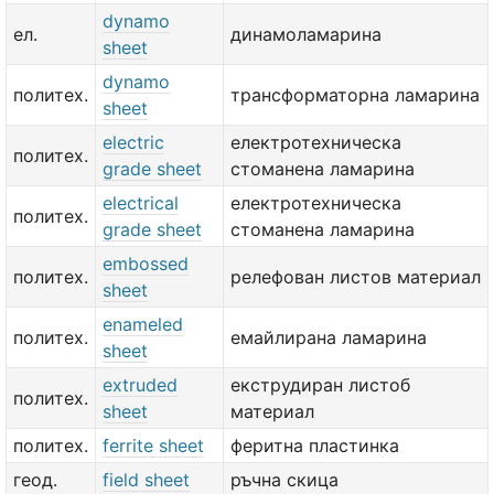
dynamo
ел.
динамоламарина
sheet
dynamo
политех.
трансформаторна ламарина
sheet
electric
електротехническа
политех.
grade sheet
стоманена ламарина
electrical
електротехническа
политех.
grade sheet
стоманена ламарина
embossed
политех.
релефован листов материал
sheet
enameled
политех.
емайлирана ламарина
sheet
extruded
екструдиран листоб
политех.
sheet
материал
политех.
ferrite sheet
феритна пластинка
геод.
field sheet
ръчна скица