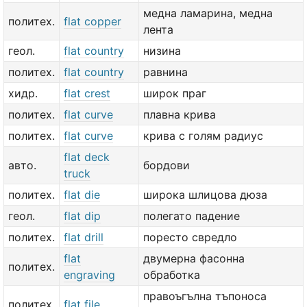
медна ламарина, медна
политех.
flat copper
лента
геол.
flat country
низина
политех.
flat country
равнина
хидр.
flat crest
широк праг
политех.
flat curve
плавна крива
политех.
flat curve
крива с голям радиус
flat deck
авто.
бордови
truck
политех.
flat die
широка шлицова дюза
геол.
flat dip
полегато падение
политех.
flat drill
поресто свредло
flat
двумерна фасонна
политех.
engraving
обработка
правоъгълна тъпоноса
политех.
flat file