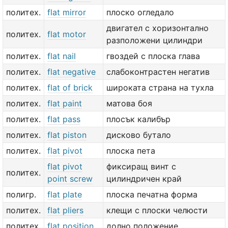
политех.
flat mirror
плоско огледало
двигател с хоризонтално
политех.
flat motor
разположени цилиндри
политех.
flat nail
гвоздей с плоска глава
политех.
flat negative
слабоконтрастен негатив
политех.
flat of brick
широката страна на тухла
политех.
flat paint
матова боя
политех.
flat pass
плосък калибър
политех.
flat piston
дисково бутало
политех.
flat pivot
плоска пета
flat pivot
фиксиращ винт с
политех.
point screw
цилиндричен край
полигр.
flat plate
плоска печатна форма
политех.
flat pliers
клещи с плоски челюсти
политех.
flat position
долно положение