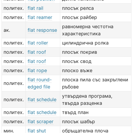
политех.
flat rail
плосък релса
политех.
flat reamer
плосък райбер
равномерна честотна
ак.
flat response
характеристика
политех.
flat roller
цилиндрична ролка
политех.
flat roof
плосък покрив
политех.
flat roof
плосък свод
политех.
flat rope
плоско въже
flat round-
плоска пила със закръглени
политех.
edged file
ръбове
утвърдена програма,
политех.
flat schedule
твърда разценка
политех.
flat schedule
твърд план
политех.
flat scraper
плосък шабър
мин.
flat shut
обръщателна плоча