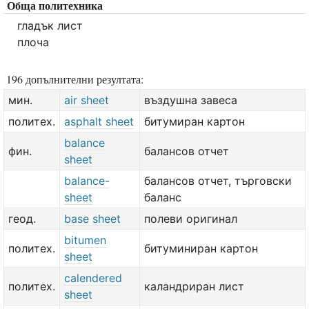
Обща политехника
гладък лист
плоча
196 допълнителни резултата:
мин.
air sheet
въздушна завеса
политех.
asphalt sheet
битумиран картон
balance
фин.
балансов отчет
sheet
balance-
балансов отчет, търговски
sheet
баланс
геод.
base sheet
полеви оригинал
bitumen
политех.
битуминиран картон
sheet
calendered
политех.
каландриран лист
sheet