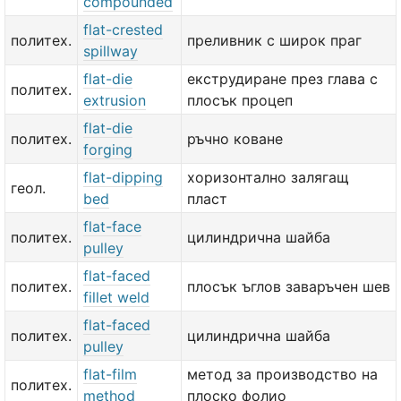
compounded
flat-crested
политех.
преливник с широк праг
spillway
flat-die
екструдиране през глава с
политех.
extrusion
плосък процеп
flat-die
политех.
ръчно коване
forging
flat-dipping
хоризонтално залягащ
геол.
bed
пласт
flat-face
политех.
цилиндрична шайба
pulley
flat-faced
политех.
плосък ъглов заваръчен шев
fillet weld
flat-faced
политех.
цилиндрична шайба
pulley
flat-film
метод за производство на
политех.
method
плоско фолио