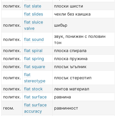
политех.
flat slate
плоски шисти
flat slides
чехли без каишка
flat sluice
политех.
шибър
valve
звук, понижен с половин
политех.
flat sound
тон
политех.
flat spiral
плоска спирала
политех.
flat spring
плоска пружина
политех.
flat square
плосък ъгълник
flat
политех.
плосък стереотип
stereotype
политех.
flat stock
лентов материал
политех.
flat surface
равнина
flat surface
геом.
равнинност
accuracy