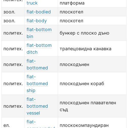
truck
платформа
зоол.
flat-bodied
плоскотел
зоол.
flat-body
плоскотел
flat-bottom
политех.
бункер с плоско дъно
bin
flat-bottom
политех.
трапецовидна канавка
ditch
flat-
политех.
плоскодънен
bottomed
flat-
политех.
bottomed
плоскодънен кораб
ship
flat-
плоскодънен плавателен
политех.
bottomed
съд
vessel
flat-
ел.
плоскокомпаундиран