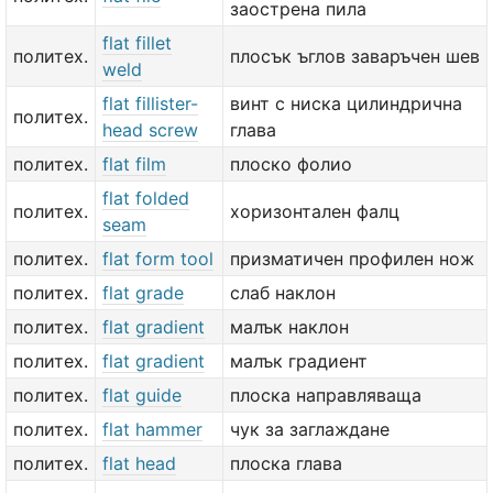
заострена пила
flat fillet
политех.
плосък ъглов заваръчен шев
weld
flat fillister-
винт с ниска цилиндрична
политех.
head screw
глава
политех.
flat film
плоско фолио
flat folded
политех.
хоризонтален фалц
seam
политех.
flat form tool
призматичен профилен нож
политех.
flat grade
слаб наклон
политех.
flat gradient
малък наклон
политех.
flat gradient
малък градиент
политех.
flat guide
плоска направляваща
политех.
flat hammer
чук за заглаждане
политех.
flat head
плоска глава