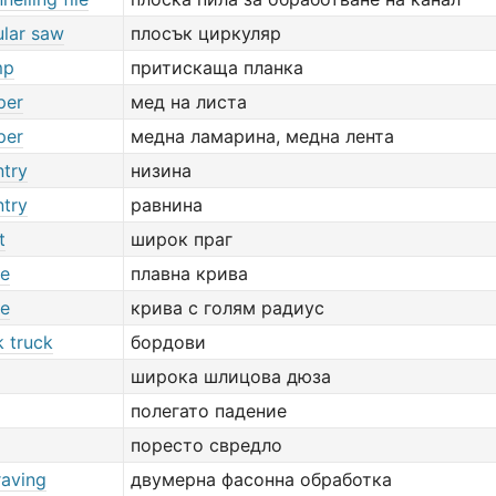
cular saw
плосък циркуляр
mp
притискаща планка
per
мед на листа
per
медна ламарина, медна лента
ntry
низина
ntry
равнина
t
широк праг
ve
плавна крива
ve
крива с голям радиус
k truck
бордови
широка шлицова дюза
полегато падение
поресто свредло
raving
двумерна фасонна обработка