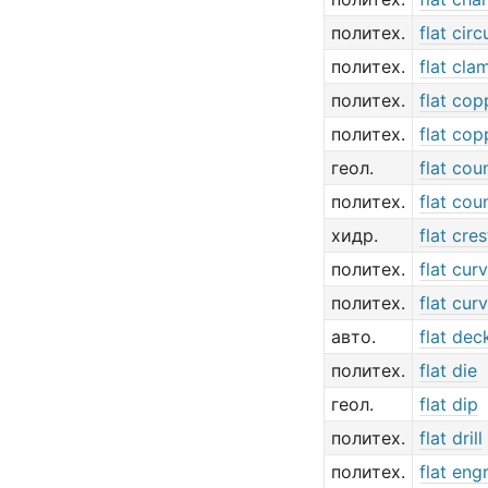
политех.
flat cir
политех.
flat cla
политех.
flat cop
политех.
flat cop
геол.
flat cou
политех.
flat cou
хидр.
flat cres
политех.
flat cur
политех.
flat cur
авто.
flat dec
политех.
flat die
геол.
flat dip
политех.
flat drill
политех.
flat eng