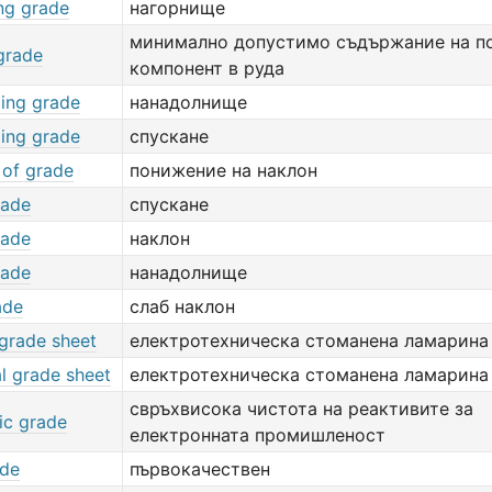
ng grade
нагорнище
минимално допустимо съдържание на п
grade
компонент в руда
ing grade
нанадолнище
ing grade
спускане
 of grade
понижение на наклон
rade
спускане
rade
наклон
rade
нанадолнище
ade
слаб наклон
 grade sheet
електротехническа стоманена ламарина
al grade sheet
електротехническа стоманена ламарина
свръхвисока чистота на реактивите за
ic grade
електронната промишленост
ade
първокачествен