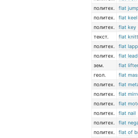
политех.
flat jum
политех.
flat keel
политех.
flat key
текст.
flat kni
политех.
flat lap
политех.
flat lead
зем.
flat lifte
геол.
flat mas
политех.
flat met
политех.
flat mirr
политех.
flat mot
политех.
flat nail
политех.
flat neg
политех.
flat of b