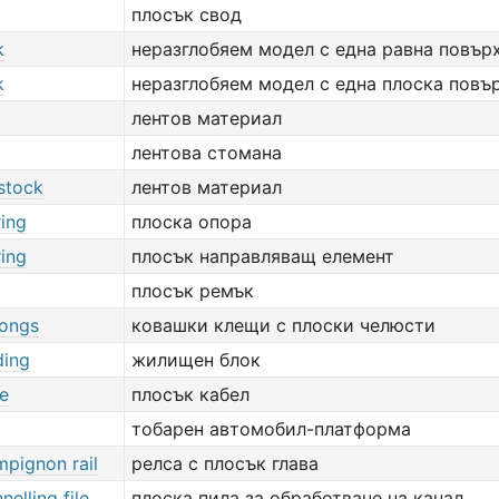
плосък свод
k
неразглобяем модел с една равна повър
k
неразглобяем модел с една плоска повъ
лентов материал
лентова стомана
 stock
лентов материал
ring
плоска опора
ring
плосък направляващ елемент
плосък ремък
tongs
ковашки клещи с плоски челюсти
ding
жилищен блок
le
плосък кабел
тобарен автомобил-платформа
mpignon rail
релса с плосък глава
nelling file
плоска пила за обработване на канал