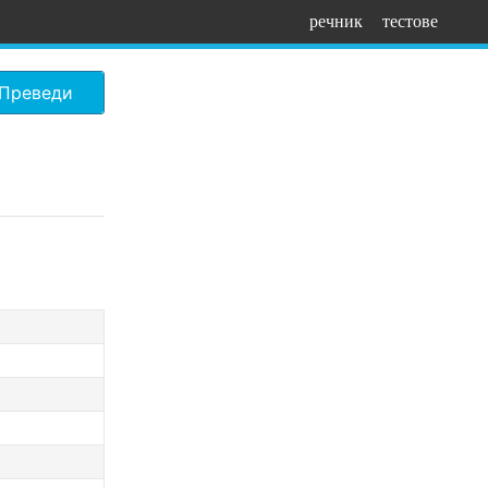
речник
тестове
Преведи