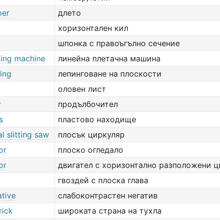
per
длето
хоризонтален кил
шпонка с правоъгълно сечение
tting machine
линейна плетачна машина
ping
лепинговане на плоскости
оловен лист
r
продълбочител
s
пластово находище
al slitting saw
плосък циркуляр
or
плоско огледало
or
двигател с хоризонтално разположени 
гвоздей с плоска глава
ative
слабоконтрастен негатив
rick
широката страна на тухла