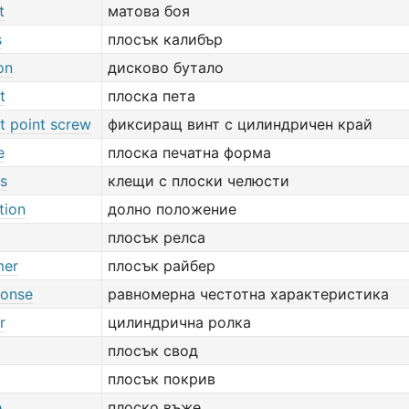
t
матова боя
s
плосък калибър
on
дисково бутало
t
плоска пета
ot point screw
фиксиращ винт с цилиндричен край
e
плоска печатна форма
rs
клещи с плоски челюсти
tion
долно положение
плосък релса
mer
плосък райбер
ponse
равномерна честотна характеристика
r
цилиндрична ролка
плосък свод
плосък покрив
e
плоско въже