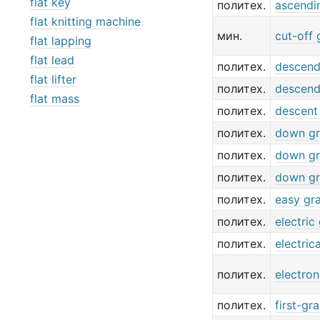
flat key
политех.
ascendi
flat knitting machine
мин.
cut-off 
flat lapping
flat lead
политех.
descend
flat lifter
политех.
descend
flat mass
политех.
descent
политех.
down g
политех.
down g
политех.
down g
политех.
easy gr
политех.
electric
политех.
electric
политех.
electron
политех.
first-gr