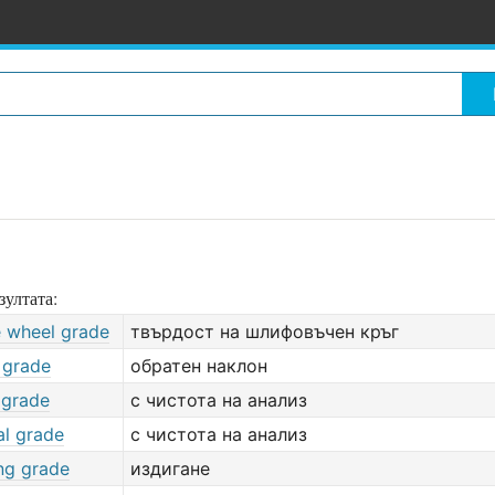
зултата:
e wheel grade
твърдост на шлифовъчен кръг
 grade
обратен наклон
 grade
с чистота на анализ
al grade
с чистота на анализ
ng grade
издигане