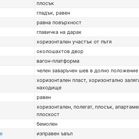
плосък
гладък, равен
равна повърхност
главичка на дарак
хоризонтален участък от пътя
околошахтов двор
вагон-платформа
челен заваръчен шев в долно положение
хоризонтален пласт, хоризонтално заля
находище
равен
хоризонтален, полегат, плосък, апартаме
плоскост
бемолен
le
изправен ъвъл