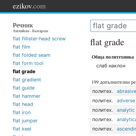
ezikov
.com
Речник
Английски - Български
flat fillister-head screw
flat grade
flat film
flat folded seam
Обща политехника
flat form tool
слаб наклон
flat grade
flat gradient
199 допълнителни ре
flat guide
политех.
abrasiv
flat hammer
политех.
adverse
flat head
политех.
analytic
flat iron
политех.
analytic
flat jumper
flat keel
политех.
ascendi