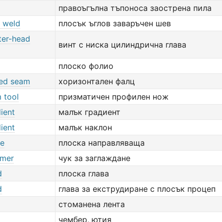
правоъгълна тъпоноса заострена пила
et weld
плосък ъглов заваръчен шев
ister-head
винт с ниска цилиндрична глава
плоско фолио
ded seam
хоризонтален фалц
m tool
призматичен профилен нож
dient
малък градиент
dient
малък наклон
de
плоска направляваща
mmer
чук за заглаждане
d
плоска глава
d
глава за екструдиране с плосък процеп
стоманена лента
чембер, ютия