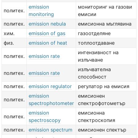
emission
мониторинг на газови
политех.
monitoring
емисии
политех.
emission nebula
емисионна мъглявина
хим.
emission of gas
газоотделяне
физ.
emission of heat
топлоотдаване
интензивност на
политех.
emission rate
излъчване
излъчвателна
политех.
emission rate
способност
политех.
emission regulator
регулатор на емисия
emission
емисионен
политех.
spectrophotometer
спектрофотометър
emission
емисионна
политех.
spectroscopy
спектроскопия
политех.
emission spectrum
емисионен спектър