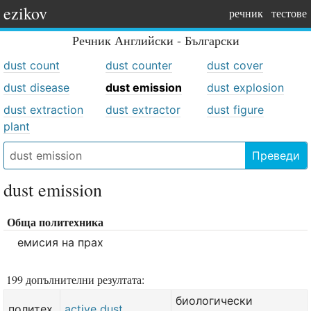
ezikov
речник
тестове
Речник
Английски - Български
dust count
dust counter
dust cover
dust disease
dust emission
dust explosion
dust extraction
dust extractor
dust figure
plant
Преведи
dust emission
Обща политехника
емисия на прах
199 допълнителни резултата:
биологически
политех.
active dust