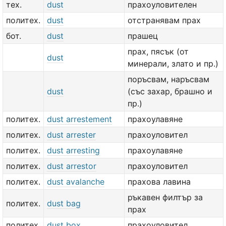
тех.
dust
прахоуловителен
политех.
dust
отстранявам прах
бот.
dust
прашец
прах, пясък (от
dust
минерали, злато и пр.)
поръсвам, наръсвам
dust
(със захар, брашно и
пр.)
политех.
dust arrestement
прахоулавяне
политех.
dust arrester
прахоуловител
политех.
dust arresting
прахоулавяне
политех.
dust arrestor
прахоуловител
политех.
dust avalanche
прахова лавина
ръкавен филтър за
политех.
dust bag
прах
политех.
dust box
прахоуловител