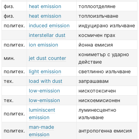
физ.
heat emission
топлоотделяне
физ.
heat emission
топлоизлъчване
политех.
induced emission
индуцирано излъчване
interstellar dust
космичен прах
политех.
ion emission
йонна емисия
кониметър с ударно
мин.
jet dust counter
действие
политех.
light emission
светлинно излъчване
тех.
load with dust
запрашавам
low-emission
нискотоксичен
тех.
low-emission
нискоемисионен
luminiscent
луминесцентно
политех.
emission
излъчване
man-made
политех.
антропогенна емисия
emission