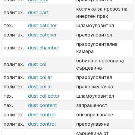
количка за превоз на
политех.
dust cart
инертен прах
тех.
dust catcher
шламоуловител
политех.
dust catcher
прахоуловител
прахоуловителна
политех.
dust chamber
камера
бобина с пресована
политех.
dust coil
сърцевина
политех.
dust collar
прахоуловител
политех.
dust collar
прахосмукачка
тех.
dust collector
шламоуловител
тех.
dust content
запрашеност
политех.
dust control
обезпрашаване
политех.
dust control
прахоулавяне
сърцевина от