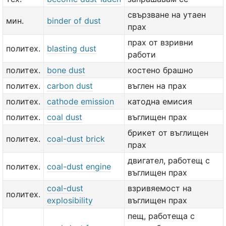
свързване на утаен
мин.
binder of dust
прах
прах от взривни
политех.
blasting dust
работи
политех.
bone dust
костено брашно
политех.
carbon dust
въглен на прах
политех.
cathode emission
катодна емисия
политех.
coal dust
въглищен прах
брикет от въглищен
политех.
coal-dust brick
прах
двигател, работещ с
политех.
coal-dust engine
въглищен прах
coal-dust
взривяемост на
политех.
explosibility
въглищен прах
пещ, работеща с