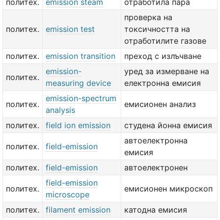
политех.
emission steam
отработила пара
проверка на
политех.
emission test
токсичността на
отработилите газове
политех.
emission transition
преход с излъчване
emission-
уред за измерване на
политех.
measuring device
електронна емисия
emission-spectrum
политех.
емисионен анализ
analysis
политех.
field ion emission
студена йонна емисия
автоелектронна
политех.
field-emission
емисия
политех.
field-emission
автоелектронен
field-emission
политех.
емисионен микроскоп
microscope
политех.
filament emission
катодна емисия