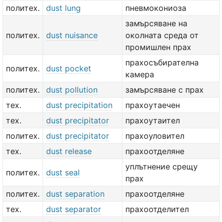
политех.
dust lung
пневмокониоза
замърсяване на
политех.
dust nuisance
околната среда от
промишлен прах
прахосъбирателна
политех.
dust pocket
камера
политех.
dust pollution
замърсяване с прах
тех.
dust precipitation
прахоутаечен
тех.
dust precipitator
прахоутаител
политех.
dust precipitator
прахоуловител
тех.
dust release
прахоотделяне
уплътнение срещу
политех.
dust seal
прах
политех.
dust separation
прахоотделяне
тех.
dust separator
прахоотделител