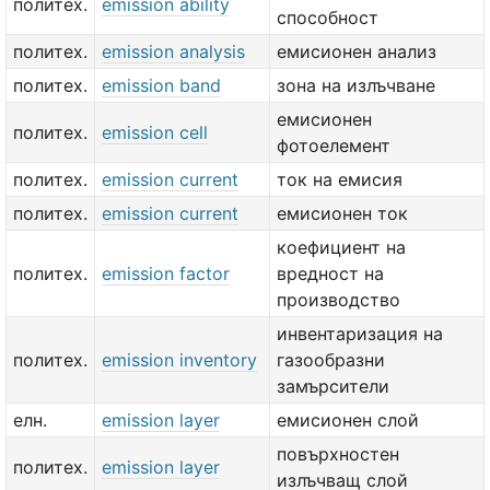
политех.
emission ability
способност
политех.
emission analysis
емисионен анализ
политех.
emission band
зона на излъчване
емисионен
политех.
emission cell
фотоелемент
политех.
emission current
ток на емисия
политех.
emission current
емисионен ток
коефициент на
политех.
emission factor
вредност на
производство
инвентаризация на
политех.
emission inventory
газообразни
замърсители
елн.
emission layer
емисионен слой
повърхностен
политех.
emission layer
излъчващ слой