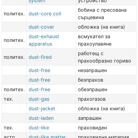
system
устройство
бобина с пресована
политех.
dust-core coil
сърцевина
dust-cover
обложка (на книга)
dust-exhaust
всмукател за
политех.
apparatus
прахоулавяне
работещ с
политех.
dust-fired
прахообразно гориво
dust-free
незапрашен
dust-free
безпрахов
политех.
dust-free
обезпрашен
тех.
dust-gas
прахогазов
dust-jacket
обложка (на книга)
dust-laden
запрашен
тех.
dust-like
праховиден
астр.
dust-like matter
праховидна материя