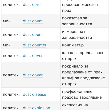
политех.
dust core
пресован железен
прах
показател за
мин.
dust count
запрашеността
измерване на
политех.
dust count
запрашеността
мин.
dust counter
кониметър
капак за предпазване
политех.
dust cover
от прах
покривало за
предпазване от прах,
политех.
dust cover
калъф за предпазване
от прах
професионално
политех.
dust disease
прахово заболяване
експлозия на
политех.
dust explosion