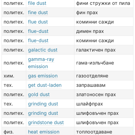
политех.
file dust
фини стружки от пила
политех.
fine dust
фин прах
политех.
flue dust
коминни сажди
политех.
flue-dust
димен прах
политех.
flue-dust
коминни сажди
политех.
galactic dust
галактичен прах
gamma-ray
политех.
гама-излъчбане
emission
хим.
gas emission
газоотделяне
тех.
get dust-laden
запрашавам
политех.
gold dust
златоносен прах
тех.
grinding dust
шлайфпрах
политех.
grinding dust
шлифовъчен прах
политех.
grindstone dust
шлифовъчен прах
физ.
heat emission
топлоотдаване