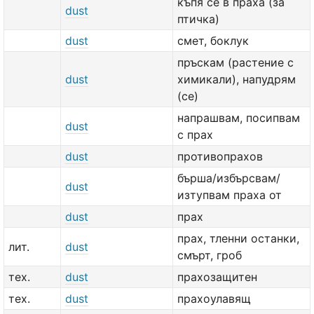
къпя се в праха (за
dust
птичка)
dust
смет, боклук
пръскам (растение с
dust
химикали), напудрям
(се)
напрашвам, посипвам
dust
с прах
dust
противопрахов
бърша/избърсвам/
dust
изтупвам праха от
dust
прах
прах, тленни останки,
лит.
dust
смърт, гроб
тех.
dust
прахозащитен
тех.
dust
прахоулавящ