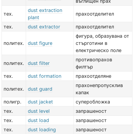
въглищен прах
dust extraction
тех.
прахоотделител
plant
тех.
dust extractor
прахоотделител
фигура, образувана от
политех.
dust figure
стърготини в
електрическо поле
противопрахов
политех.
dust filter
филтър
тех.
dust formation
прахоотделяне
прахонепропусклив
политех.
dust guard
капак
полигр.
dust jacket
суперобложка
тех.
dust level
запрашеност
тех.
dust load
запрашеност
тех.
dust loading
запрашеност