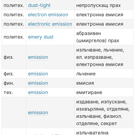
политех.
dust-tight
непропускащ прах
политех.
electron emission
електронна емисия
политех.
electronic emission
електронна емисия
абразивен
политех.
emery dust
(шмиргелов) прах
излъчване, лъчение,
физ.
emission
ел. изпразване,
електронна емисия
физ.
emission
лъчение
фин.
emission
емисия
тех.
emission
емитиране
издаване, изпускане,
изхвърляне, отделяне,
emission
излъчване, физиол.
отделяне, секрет
излъчвателна