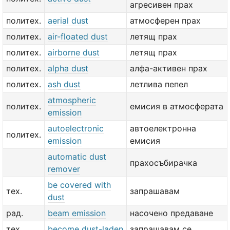
агресивен прах
политех.
aerial dust
атмосферен прах
политех.
air-floated dust
летящ прах
политех.
airborne dust
летящ прах
политех.
alpha dust
алфа-активен прах
политех.
ash dust
летлива пепел
atmospheric
политех.
емисия в атмосферата
emission
autoelectronic
автоелектронна
политех.
emission
емисия
automatic dust
прахосъбирачка
remover
be covered with
тех.
запрашавам
dust
рад.
beam emission
насочено предаване
тех.
become dust-laden
запрашавам се