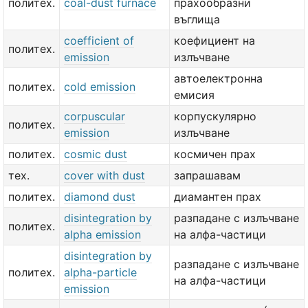
политех.
coal-dust furnace
прахообразни
въглища
coefficient of
коефициент на
политех.
emission
излъчване
автоелектронна
политех.
cold emission
емисия
corpuscular
корпускулярно
политех.
emission
излъчване
политех.
cosmic dust
космичен прах
тех.
cover with dust
запрашавам
политех.
diamond dust
диамантен прах
disintegration by
разпадане с излъчване
политех.
alpha emission
на алфа-частици
disintegration by
разпадане с излъчване
политех.
alpha-particle
на алфа-частици
emission