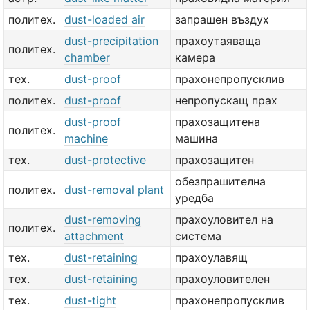
политех.
dust-loaded air
запрашен въздух
dust-precipitation
прахоутаяваща
политех.
chamber
камера
тех.
dust-proof
прахонепропусклив
политех.
dust-proof
непропускащ прах
dust-proof
прахозащитена
политех.
machine
машина
тех.
dust-protective
прахозащитен
обезпрашителна
политех.
dust-removal plant
уредба
dust-removing
прахоуловител на
политех.
attachment
система
тех.
dust-retaining
прахоулавящ
тех.
dust-retaining
прахоуловителен
тех.
dust-tight
прахонепропусклив