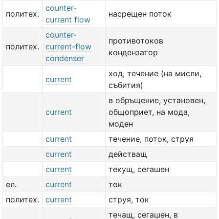
counter-
политех.
насрещен поток
current flow
counter-
противотоков
политех.
current-flow
кондензатор
condenser
ход, течение (на мисли,
current
събития)
в обръщение, установен,
current
общоприет, на мода,
моден
current
течение, поток, струя
current
действащ
current
текущ, сегашен
ел.
current
ток
политех.
current
струя, ток
течащ, сегашен, в