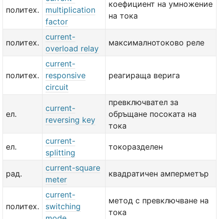
коефициент на умножение
политех.
multiplication
на тока
factor
current-
политех.
максималнотоково реле
overload relay
current-
политех.
responsive
реагираща верига
circuit
превключвател за
current-
ел.
обръщане посоката на
reversing key
тока
current-
ел.
токоразделен
splitting
current-square
рад.
квадратичен амперметър
meter
current-
метод с превключване на
политех.
switching
тока
mode