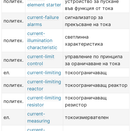
политех.
устройство за пускане
element starter
във функция от тока
current-failure
сигнализатор за
политех.
alarms
прекъсване на тока
current-
светлинна
политех.
illumination
характеристика
characteristic
current-limit
управление по принципа
политех.
control
за ораничаване на тока
ел.
current-limiting
токоограничаващ
current-limiting
политех.
токоограничаващ реактор
reactor
current-limiting
токоограничаващ
политех.
resistor
резистор
current-
ел.
токоизмервателен
measuring
current-