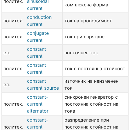
политех.
sinusoidal
комплексна форма
current
conduction
политех.
ток на проводимост
current
conjugate
политех.
ток при спрягане
current
constant
ел.
постоянен ток
current
constant
политех.
ток с постоянна стойност
current
constant
източник на неизменен
ел.
current source
ток
constant-
синхронен генератор с
политех.
current
постоянна стойност на
alternator
тока
constant-
разпределение при
политех.
current
постоянна стойност на