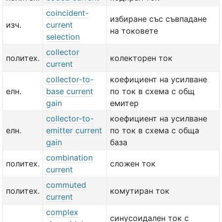
coincident-
избиране със съвпадане
изч.
current
на токовете
selection
collector
политех.
колекторен ток
current
collector-to-
коефициент на усилване
елн.
base current
по ток в схема с общ
gain
емитер
collector-to-
коефициент на усилване
елн.
emitter current
по ток в схема с обща
gain
база
combination
политех.
сложен ток
current
commuted
политех.
комутиран ток
current
complex
синусоидален ток с