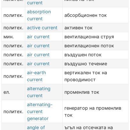
current
absorption
политех.
абсорбционен ток
current
политех.
active current
активен ток
мин.
air current
вентилационна струя
политех.
air current
вентилационен поток
политех.
air current
въздушен поток
политех.
air current
въздушно течение
air-earth
вертикален ток на
политех.
current
проводимост
alternating
ел.
променлив ток
current
alternating-
генератор на променлив
политех.
current
ток
generator
angle of
ъгъл на отсечката на