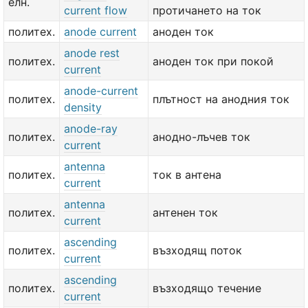
елн.
current flow
протичането на ток
политех.
anode current
аноден ток
anode rest
политех.
аноден ток при покой
current
anode-current
политех.
плътност на анодния ток
density
anode-ray
политех.
анодно-лъчев ток
current
antenna
политех.
ток в антена
current
antenna
политех.
антенен ток
current
ascending
политех.
възходящ поток
current
ascending
политех.
възходящо течение
current