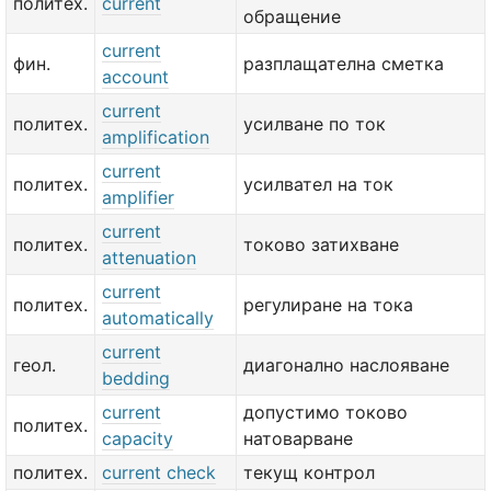
политех.
current
обращение
current
фин.
разплащателна сметка
account
current
политех.
усилване по ток
amplification
current
политех.
усилвател на ток
amplifier
current
политех.
токово затихване
attenuation
current
политех.
регулиране на тока
automatically
current
геол.
диагонално наслояване
bedding
current
допустимо токово
политех.
capacity
натоварване
политех.
current check
текущ контрол