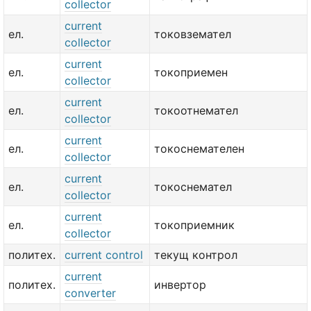
collector
current
ел.
токовземател
collector
current
ел.
токоприемен
collector
current
ел.
токоотнемател
collector
current
ел.
токоснемателен
collector
current
ел.
токоснемател
collector
current
ел.
токоприемник
collector
политех.
current control
текущ контрол
current
политех.
инвертор
converter