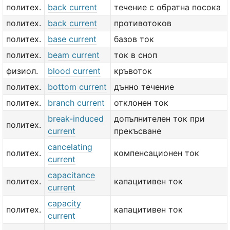
политех.
back current
течение с обратна посока
политех.
back current
противотоков
политех.
base current
базов ток
политех.
beam current
ток в сноп
физиол.
blood current
кръвоток
политех.
bottom current
дънно течение
политех.
branch current
отклонен ток
break-induced
допълнителен ток при
политех.
current
прекъсване
cancelating
политех.
компенсационен ток
current
capacitance
политех.
капацитивен ток
current
capacity
политех.
капацитивен ток
current