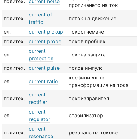
политех.
current noise
протичането на ток
current of
политех.
поток на движение
traffic
ел.
current pickup
токоотнемане
политех.
current probe
токов пробник
current
ел.
токова защита
protection
политех.
current pulse
токов импулс
коефициент на
ел.
current ratio
трансформация на тока
current
политех.
токоизправител
rectifier
current
ел.
стабилизатор
regulator
current
политех.
резонанс на токове
resonance