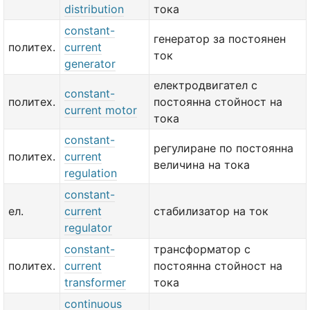
distribution
тока
constant-
генератор за постоянен
политех.
current
ток
generator
електродвигател с
constant-
политех.
постоянна стойност на
current motor
тока
constant-
регулиране по постоянна
политех.
current
величина на тока
regulation
constant-
ел.
current
стабилизатор на ток
regulator
constant-
трансформатор с
политех.
current
постоянна стойност на
transformer
тока
continuous