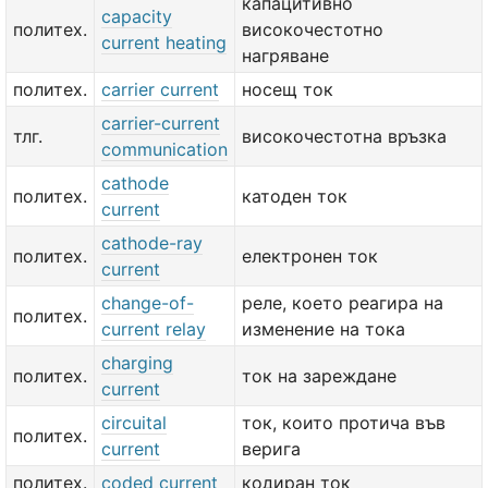
капацитивно
capacity
политех.
високочестотно
current heating
нагряване
политех.
carrier current
носещ ток
carrier-current
тлг.
високочестотна връзка
communication
cathode
политех.
катоден ток
current
cathode-ray
политех.
електронен ток
current
change-of-
реле, което реагира на
политех.
current relay
изменение на тока
charging
политех.
ток на зареждане
current
circuital
ток, които протича във
политех.
current
верига
политех.
coded current
кодиран ток