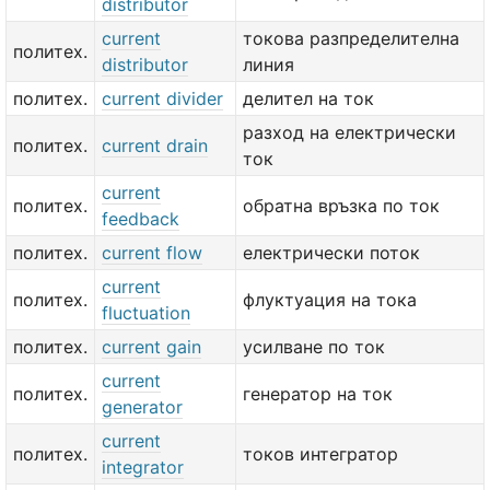
distributor
current
токова разпределителна
политех.
distributor
линия
политех.
current divider
делител на ток
разход на електрически
политех.
current drain
ток
current
политех.
обратна връзка по ток
feedback
политех.
current flow
електрически поток
current
политех.
флуктуация на тока
fluctuation
политех.
current gain
усилване по ток
current
политех.
генератор на ток
generator
current
политех.
токов интегратор
integrator