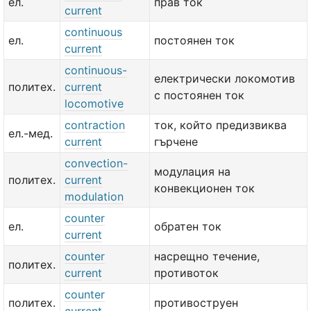
ел.
прав ток
current
continuous
ел.
постоянен ток
current
continuous-
електрически локомотив
политех.
current
с постоянен ток
locomotive
contraction
ток, който предизвиква
ел.-мед.
current
гърчене
convection-
модулация на
политех.
current
конвекционен ток
modulation
counter
ел.
обратен ток
current
counter
насрещно течение,
политех.
current
противоток
counter
политех.
противоструен