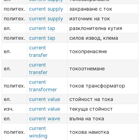
политех.
current supply
захранване с ток
политех.
current supply
източник на ток
ел.
current tap
разклонителна кутия
политех.
current tap
силов извод, клема
current
ел.
токопренасяне
transfer
current
ел.
токоотнемане
transfer
current
политех.
токов трансформатор
transformer
ел.
current value
стойност на тока
изч.
current value
текуща стойност
ел.
current wave
вълна на тока
current
политех.
токова намотка
winding