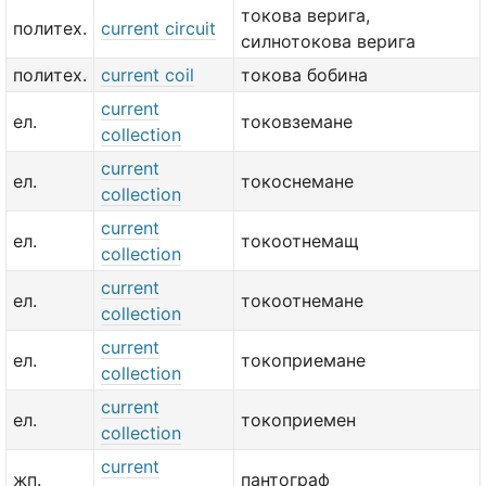
токова верига,
политех.
current circuit
силнотокова верига
политех.
current coil
токова бобина
current
ел.
токовземане
collection
current
ел.
токоснемане
collection
current
ел.
токоотнемащ
collection
current
ел.
токоотнемане
collection
current
ел.
токоприемане
collection
current
ел.
токоприемен
collection
current
жп.
пантограф