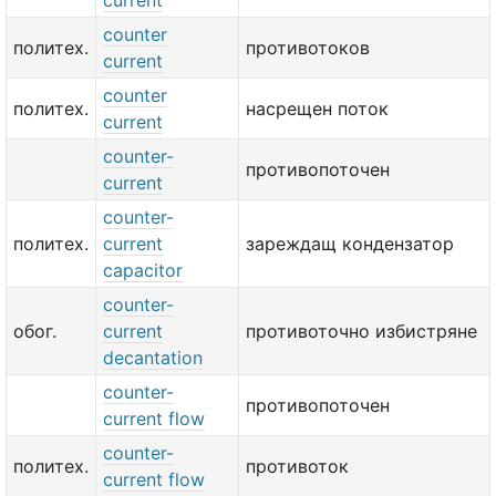
current
counter
политех.
противотоков
current
counter
политех.
насрещен поток
current
counter-
противопоточен
current
counter-
политех.
current
зареждащ кондензатор
capacitor
counter-
обог.
current
противоточно избистряне
decantation
counter-
противопоточен
current flow
counter-
политех.
противоток
current flow