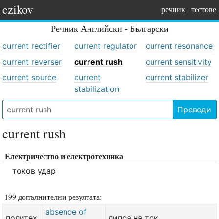
ezikov
речник
тестове
Речник
Английски - Български
current rectifier
current regulator
current resonance
current reverser
current rush
current sensitivity
current source
current
current stabilizer
stabilization
Преведи
current rush
Електричество и електротехника
токов удар
199 допълнителни резултата:
absence of
политех.
липса на ток