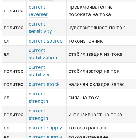
current
превключвател на
политех.
reverser
посоката на тока
current
политех.
чувствителност по ток
sensitivity
ел.
current source
токоизточник
current
ел.
стабилизация на тока
stabilization
current
политех.
стабилизатор на ток
stabilizer
политех.
current stock
наличен складов запас
current
ел.
сила на тока
strength
current
политех.
интензивност на тока
strength
ел.
current supply
токозахранващ
ел.
current supply
токозахранване