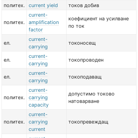
политех.
current yield
токов добив
current-
коефициент на усилване
политех.
amplification
по ток
factor
current-
ел.
токоносещ
carrying
current-
ел.
токопроводен
carrying
current-
ел.
токоподаващ
carrying
current-
допустимо токово
политех.
carrying
натоварване
capacity
current-
политех.
carrying
токопревеждащ
current