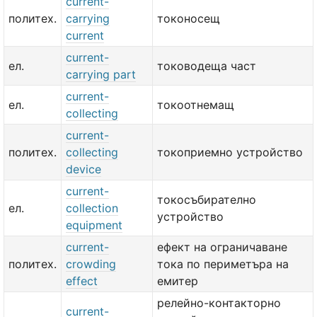
current-
политех.
carrying
токоносещ
current
current-
ел.
тоководеща част
carrying part
current-
ел.
токоотнемащ
collecting
current-
политех.
collecting
токоприемно устройство
device
current-
токосъбирателно
ел.
collection
устройство
equipment
current-
ефект на ограничаване
политех.
crowding
тока по периметъра на
effect
емитер
релейно-контакторно
current-