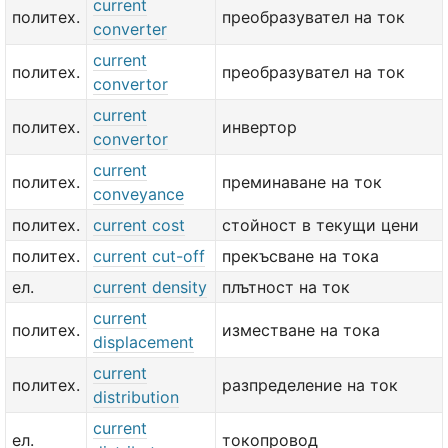
current
политех.
преобразувател на ток
converter
current
политех.
преобразувател на ток
convertor
current
политех.
инвертор
convertor
current
политех.
преминаване на ток
conveyance
политех.
current cost
стойност в текущи цени
политех.
current cut-off
прекъсване на тока
ел.
current density
плътност на ток
current
политех.
изместване на тока
displacement
current
политех.
разпределение на ток
distribution
current
ел.
токопровод