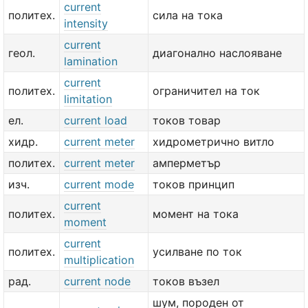
current
политех.
сила на тока
intensity
current
геол.
диагонално наслояване
lamination
current
политех.
ограничител на ток
limitation
ел.
current load
токов товар
хидр.
current meter
хидрометрично витло
политех.
current meter
амперметър
изч.
current mode
токов принцип
current
политех.
момент на тока
moment
current
политех.
усилване по ток
multiplication
рад.
current node
токов възел
шум, породен от