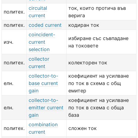
circuital
ток, които протича във
политех.
current
верига
политех.
coded current
кодиран ток
coincident-
избиране със съвпадане
изч.
current
на токовете
selection
collector
политех.
колекторен ток
current
collector-to-
коефициент на усилване
елн.
base current
по ток в схема с общ
gain
емитер
collector-to-
коефициент на усилване
елн.
emitter current
по ток в схема с обща
gain
база
combination
политех.
сложен ток
current