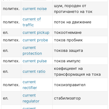
шум, породен от
политех.
current noise
протичането на ток
current of
политех.
поток на движение
traffic
ел.
current pickup
токоотнемане
политех.
current probe
токов пробник
current
ел.
токова защита
protection
политех.
current pulse
токов импулс
коефициент на
ел.
current ratio
трансформация на тока
current
политех.
токоизправител
rectifier
current
ел.
стабилизатор
regulator
current