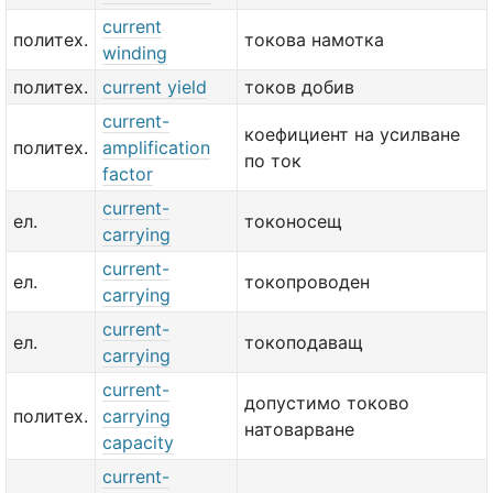
current
политех.
токова намотка
winding
политех.
current yield
токов добив
current-
коефициент на усилване
политех.
amplification
по ток
factor
current-
ел.
токоносещ
carrying
current-
ел.
токопроводен
carrying
current-
ел.
токоподаващ
carrying
current-
допустимо токово
политех.
carrying
натоварване
capacity
current-