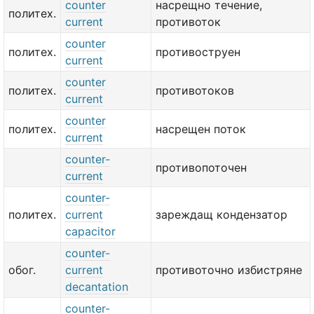
counter
насрещно течение,
политех.
current
противоток
counter
политех.
противоструен
current
counter
политех.
противотоков
current
counter
политех.
насрещен поток
current
counter-
противопоточен
current
counter-
политех.
current
зареждащ кондензатор
capacitor
counter-
обог.
current
противоточно избистряне
decantation
counter-