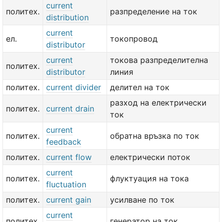
current
политех.
разпределение на ток
distribution
current
ел.
токопровод
distributor
current
токова разпределителна
политех.
distributor
линия
политех.
current divider
делител на ток
разход на електрически
политех.
current drain
ток
current
политех.
обратна връзка по ток
feedback
политех.
current flow
електрически поток
current
политех.
флуктуация на тока
fluctuation
политех.
current gain
усилване по ток
current
политех.
генератор на ток