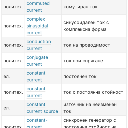
commuted
политех.
комутиран ток
current
complex
синусоидален ток с
политех.
sinusoidal
комплексна форма
current
conduction
политех.
ток на проводимост
current
conjugate
политех.
ток при спрягане
current
constant
ел.
постоянен ток
current
constant
политех.
ток с постоянна стойност
current
constant
източник на неизменен
ел.
current source
ток
constant-
синхронен генератор с
политех.
current
постоянна стойност на