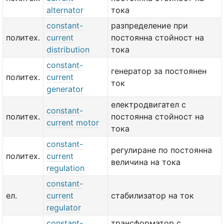
alternator
тока
constant-
разпределение при
политех.
current
постоянна стойност на
distribution
тока
constant-
генератор за постоянен
политех.
current
ток
generator
електродвигател с
constant-
политех.
постоянна стойност на
current motor
тока
constant-
регулиране по постоянна
политех.
current
величина на тока
regulation
constant-
ел.
current
стабилизатор на ток
regulator
constant-
трансформатор с