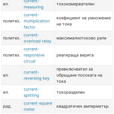
current-
ел.
токоизмервателен
measuring
current-
коефициент на умножение
политех.
multiplication
на тока
factor
current-
политех.
максималнотоково реле
overload relay
current-
политех.
responsive
реагираща верига
circuit
превключвател за
current-
ел.
обръщане посоката на
reversing key
тока
current-
ел.
токоразделен
splitting
current-square
рад.
квадратичен амперметър
meter