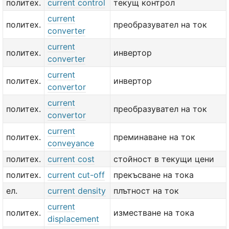
политех.
current control
текущ контрол
current
политех.
преобразувател на ток
converter
current
политех.
инвертор
converter
current
политех.
инвертор
convertor
current
политех.
преобразувател на ток
convertor
current
политех.
преминаване на ток
conveyance
политех.
current cost
стойност в текущи цени
политех.
current cut-off
прекъсване на тока
ел.
current density
плътност на ток
current
политех.
изместване на тока
displacement