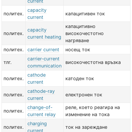
current
capacity
политех.
капацитивен ток
current
капацитивно
capacity
политех.
високочестотно
current heating
нагряване
политех.
carrier current
носещ ток
carrier-current
тлг.
високочестотна връзка
communication
cathode
политех.
катоден ток
current
cathode-ray
политех.
електронен ток
current
change-of-
реле, което реагира на
политех.
current relay
изменение на тока
charging
политех.
ток на зареждане
current