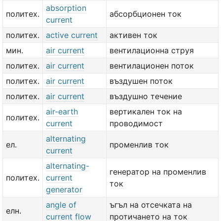
absorption
политех.
абсорбционен ток
current
политех.
active current
активен ток
мин.
air current
вентилационна струя
политех.
air current
вентилационен поток
политех.
air current
въздушен поток
политех.
air current
въздушно течение
air-earth
вертикален ток на
политех.
current
проводимост
alternating
ел.
променлив ток
current
alternating-
генератор на променлив
политех.
current
ток
generator
angle of
ъгъл на отсечката на
елн.
current flow
протичането на ток