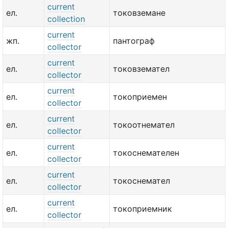
current
ел.
токовземане
collection
current
жп.
пантограф
collector
current
ел.
токовземател
collector
current
ел.
токоприемен
collector
current
ел.
токоотнемател
collector
current
ел.
токоснемателен
collector
current
ел.
токоснемател
collector
current
ел.
токоприемник
collector