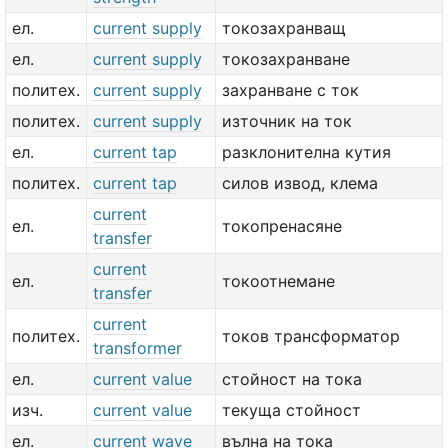
ел.
current supply
токозахранващ
ел.
current supply
токозахранване
политех.
current supply
захранване с ток
политех.
current supply
източник на ток
ел.
current tap
разклонителна кутия
политех.
current tap
силов извод, клема
current
ел.
токопренасяне
transfer
current
ел.
токоотнемане
transfer
current
политех.
токов трансформатор
transformer
ел.
current value
стойност на тока
изч.
current value
текуща стойност
ел.
current wave
вълна на тока