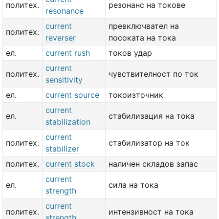
политех.
резонанс на токове
resonance
current
превключвател на
политех.
reverser
посоката на тока
ел.
current rush
токов удар
current
политех.
чувствителност по ток
sensitivity
ел.
current source
токоизточник
current
ел.
стабилизация на тока
stabilization
current
политех.
стабилизатор на ток
stabilizer
политех.
current stock
наличен складов запас
current
ел.
сила на тока
strength
current
политех.
интензивност на тока
strength