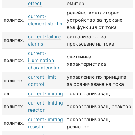
effect
емитер
релейно-контакторно
current-
политех.
устройство за пускане
element starter
във функция от тока
current-failure
сигнализатор за
политех.
alarms
прекъсване на тока
current-
светлинна
политех.
illumination
характеристика
characteristic
current-limit
управление по принципа
политех.
control
за ораничаване на тока
ел.
current-limiting
токоограничаващ
current-limiting
политех.
токоограничаващ реактор
reactor
current-limiting
токоограничаващ
политех.
resistor
резистор