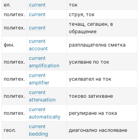
ел.
current
ток
политех.
current
струя, ток
течащ, сегашен, в
политех.
current
обращение
current
фин.
разплащателна сметка
account
current
политех.
усилване по ток
amplification
current
политех.
усилвател на ток
amplifier
current
политех.
токово затихване
attenuation
current
политех.
регулиране на тока
automatically
current
геол.
диагонално наслояване
bedding