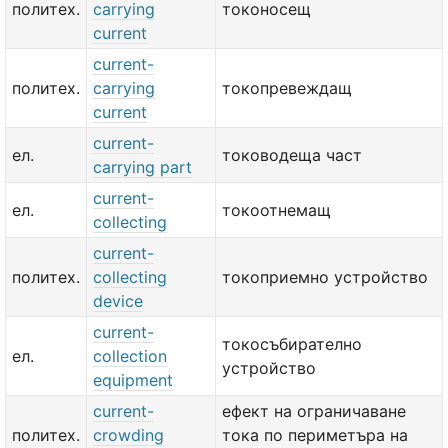
политех.
carrying
токоносещ
current
current-
политех.
carrying
токопревеждащ
current
current-
ел.
тоководеща част
carrying part
current-
ел.
токоотнемащ
collecting
current-
политех.
collecting
токоприемно устройство
device
current-
токосъбирателно
ел.
collection
устройство
equipment
current-
ефект на ограничаване
политех.
crowding
тока по периметъра на