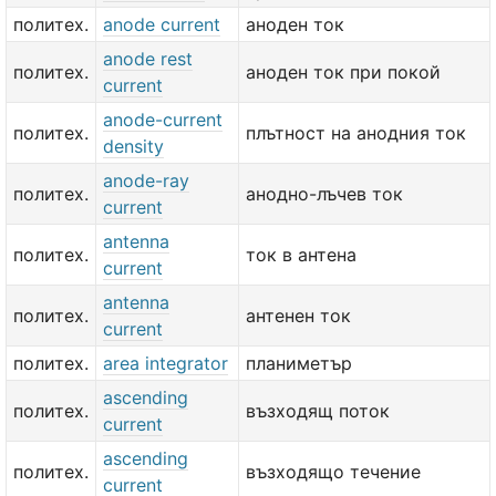
политех.
anode current
аноден ток
anode rest
политех.
аноден ток при покой
current
anode-current
политех.
плътност на анодния ток
density
anode-ray
политех.
анодно-лъчев ток
current
antenna
политех.
ток в антена
current
antenna
политех.
антенен ток
current
политех.
area integrator
планиметър
ascending
политех.
възходящ поток
current
ascending
политех.
възходящо течение
current