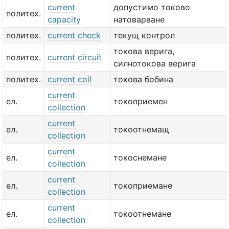
current
допустимо токово
политех.
capacity
натоварване
политех.
current check
текущ контрол
токова верига,
политех.
current circuit
силнотокова верига
политех.
current coil
токова бобина
current
ел.
токоприемен
collection
current
ел.
токоотнемащ
collection
current
ел.
токоснемане
collection
current
ел.
токоприемане
collection
current
ел.
токоотнемане
collection