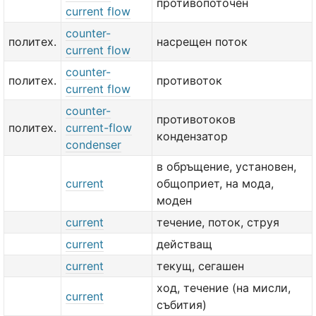
противопоточен
current flow
counter-
политех.
насрещен поток
current flow
counter-
политех.
противоток
current flow
counter-
противотоков
политех.
current-flow
кондензатор
condenser
в обръщение, установен,
current
общоприет, на мода,
моден
current
течение, поток, струя
current
действащ
current
текущ, сегашен
ход, течение (на мисли,
current
събития)