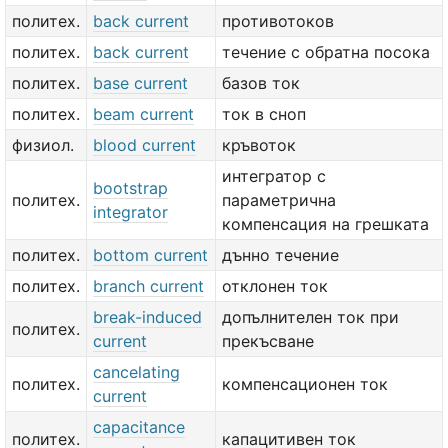
политех.
back current
противотоков
политех.
back current
течение с обратна посока
политех.
base current
базов ток
политех.
beam current
ток в сноп
физиол.
blood current
кръвоток
интегратор с
bootstrap
политех.
параметрична
integrator
компенсация на грешката
политех.
bottom current
дънно течение
политех.
branch current
отклонен ток
break-induced
допълнителен ток при
политех.
current
прекъсване
cancelating
политех.
компенсационен ток
current
capacitance
политех.
капацитивен ток