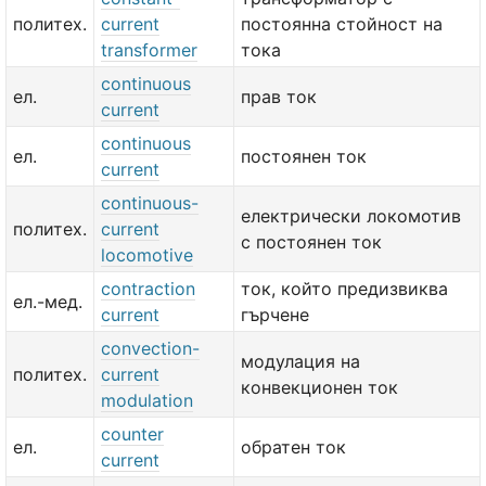
политех.
current
постоянна стойност на
transformer
тока
continuous
ел.
прав ток
current
continuous
ел.
постоянен ток
current
continuous-
електрически локомотив
политех.
current
с постоянен ток
locomotive
contraction
ток, който предизвиква
ел.-мед.
current
гърчене
convection-
модулация на
политех.
current
конвекционен ток
modulation
counter
ел.
обратен ток
current