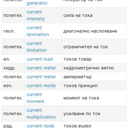
generator
current
политех.
сила на тока
intensity
current
геол.
диагонално наслояване
lamination
current
политех.
ограничител на ток
limitation
ел.
current load
токов товар
хидр.
current meter
хидрометрично витло
политех.
current meter
амперметър
изч.
current mode
токов принцип
current
политех.
момент на тока
moment
current
политех.
усилване по ток
multiplication
рад.
current node
токов възел