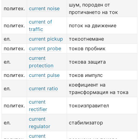
шум, породен от
политех.
current noise
протичането на ток
current of
политех.
поток на движение
traffic
ел.
current pickup
токоотнемане
политех.
current probe
токов пробник
current
ел.
токова защита
protection
политех.
current pulse
токов импулс
коефициент на
ел.
current ratio
трансформация на тока
current
политех.
токоизправител
rectifier
current
ел.
стабилизатор
regulator
current