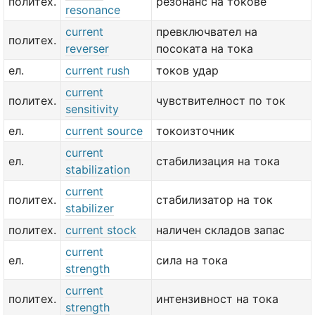
политех.
резонанс на токове
resonance
current
превключвател на
политех.
reverser
посоката на тока
ел.
current rush
токов удар
current
политех.
чувствителност по ток
sensitivity
ел.
current source
токоизточник
current
ел.
стабилизация на тока
stabilization
current
политех.
стабилизатор на ток
stabilizer
политех.
current stock
наличен складов запас
current
ел.
сила на тока
strength
current
политех.
интензивност на тока
strength