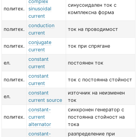
complex
синусоидален ток с
политех.
sinusoidal
комплексна форма
current
conduction
политех.
ток на проводимост
current
conjugate
политех.
ток при спрягане
current
constant
ел.
постоянен ток
current
constant
политех.
ток с постоянна стойност
current
constant
източник на неизменен
ел.
current source
ток
constant-
синхронен генератор с
политех.
current
постоянна стойност на
alternator
тока
constant-
разпределение при