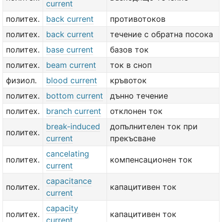
current
политех.
back current
противотоков
политех.
back current
течение с обратна посока
политех.
base current
базов ток
политех.
beam current
ток в сноп
физиол.
blood current
кръвоток
политех.
bottom current
дънно течение
политех.
branch current
отклонен ток
break-induced
допълнителен ток при
политех.
current
прекъсване
cancelating
политех.
компенсационен ток
current
capacitance
политех.
капацитивен ток
current
capacity
политех.
капацитивен ток
current