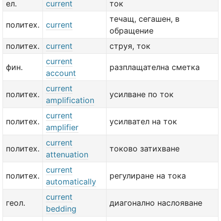
ел.
current
ток
течащ, сегашен, в
политех.
current
обращение
политех.
current
струя, ток
current
фин.
разплащателна сметка
account
current
политех.
усилване по ток
amplification
current
политех.
усилвател на ток
amplifier
current
политех.
токово затихване
attenuation
current
политех.
регулиране на тока
automatically
current
геол.
диагонално наслояване
bedding