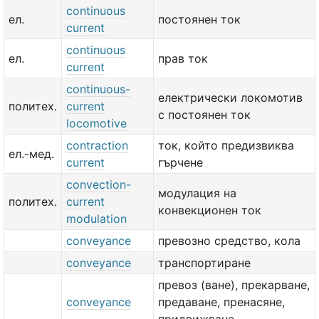
continuous
ел.
постоянен ток
current
continuous
ел.
прав ток
current
continuous-
електрически локомотив
политех.
current
с постоянен ток
locomotive
contraction
ток, който предизвиква
ел.-мед.
current
гърчене
convection-
модулация на
политех.
current
конвекционен ток
modulation
conveyance
превозно средство, кола
conveyance
транспортиране
превоз (ване), прекарване,
conveyance
предаване, пренасяне,