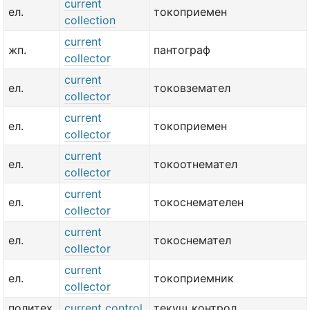
current
ел.
токоприемен
collection
current
жп.
пантограф
collector
current
ел.
токовземател
collector
current
ел.
токоприемен
collector
current
ел.
токоотнемател
collector
current
ел.
токоснемателен
collector
current
ел.
токоснемател
collector
current
ел.
токоприемник
collector
политех.
current control
текущ контрол