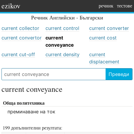
ezikov
речник
тестове
Речник
Английски - Български
current collector
current control
current converter
current convertor
current
current cost
conveyance
current cut-off
current density
current
displacement
Преведи
current conveyance
Обща политехника
преминаване на ток
199 допълнителни резултата: