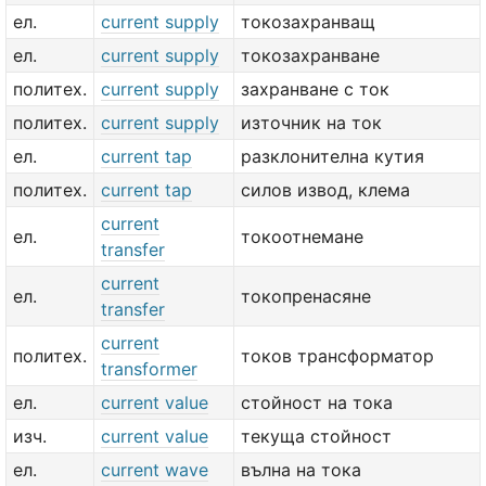
ел.
current supply
токозахранващ
ел.
current supply
токозахранване
политех.
current supply
захранване с ток
политех.
current supply
източник на ток
ел.
current tap
разклонителна кутия
политех.
current tap
силов извод, клема
current
ел.
токоотнемане
transfer
current
ел.
токопренасяне
transfer
current
политех.
токов трансформатор
transformer
ел.
current value
стойност на тока
изч.
current value
текуща стойност
ел.
current wave
вълна на тока