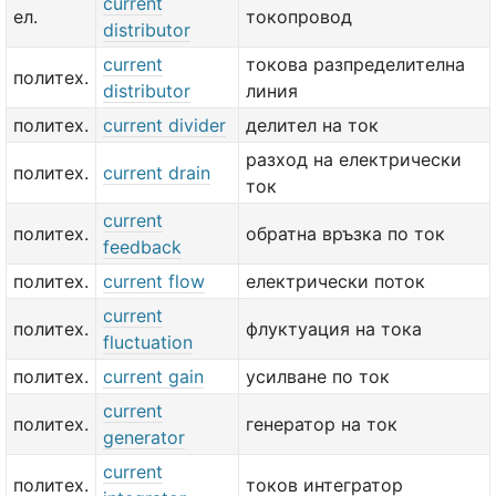
current
ел.
токопровод
distributor
current
токова разпределителна
политех.
distributor
линия
политех.
current divider
делител на ток
разход на електрически
политех.
current drain
ток
current
политех.
обратна връзка по ток
feedback
политех.
current flow
електрически поток
current
политех.
флуктуация на тока
fluctuation
политех.
current gain
усилване по ток
current
политех.
генератор на ток
generator
current
политех.
токов интегратор