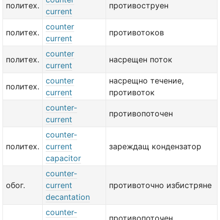
политех.
противоструен
current
counter
политех.
противотоков
current
counter
политех.
насрещен поток
current
counter
насрещно течение,
политех.
current
противоток
counter-
противопоточен
current
counter-
политех.
current
зареждащ кондензатор
capacitor
counter-
обог.
current
противоточно избистряне
decantation
counter-
противопоточен