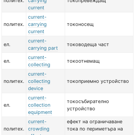
политех.
carrying
токопревеждащ
current
current-
политех.
carrying
токоносещ
current
current-
ел.
тоководеща част
carrying part
current-
ел.
токоотнемащ
collecting
current-
политех.
collecting
токоприемно устройство
device
current-
токосъбирателно
ел.
collection
устройство
equipment
current-
ефект на ограничаване
политех.
crowding
тока по периметъра на