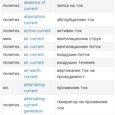
absence of
политех.
липса на ток
current
absorption
политех.
абсорбционен ток
current
политех.
active current
активен ток
мин.
air current
вентилационна струя
политех.
air current
вентилационен поток
политех.
air current
въздушен поток
политех.
air current
въздушно течение
air-earth
вертикален ток на
политех.
current
проводимост
alternating
ел.
променлив ток
current
alternating-
генератор на променлив
политех.
current
ток
generator