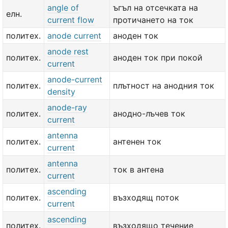
angle of
ъгъл на отсечката на
елн.
current flow
протичането на ток
политех.
anode current
аноден ток
anode rest
политех.
аноден ток при покой
current
anode-current
политех.
плътност на анодния ток
density
anode-ray
политех.
анодно-лъчев ток
current
antenna
политех.
антенен ток
current
antenna
политех.
ток в антена
current
ascending
политех.
възходящ поток
current
ascending
политех.
възходящо течение