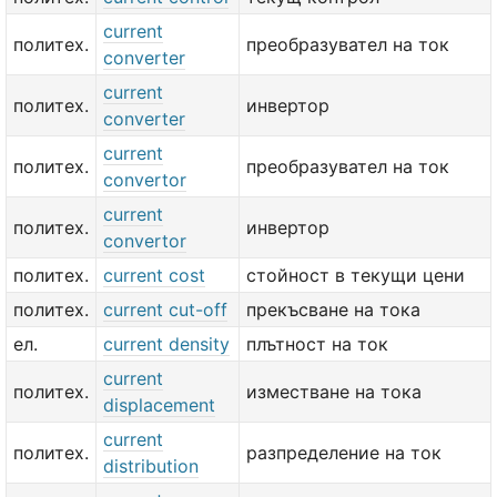
current
политех.
преобразувател на ток
converter
current
политех.
инвертор
converter
current
политех.
преобразувател на ток
convertor
current
политех.
инвертор
convertor
политех.
current cost
стойност в текущи цени
политех.
current cut-off
прекъсване на тока
ел.
current density
плътност на ток
current
политех.
изместване на тока
displacement
current
политех.
разпределение на ток
distribution