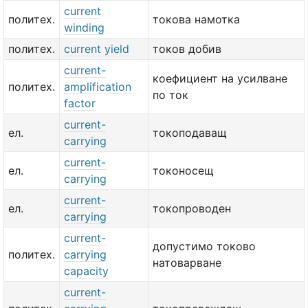
current
политех.
токова намотка
winding
политех.
current yield
токов добив
current-
коефициент на усилване
политех.
amplification
по ток
factor
current-
ел.
токоподаващ
carrying
current-
ел.
токоносещ
carrying
current-
ел.
токопроводен
carrying
current-
допустимо токово
политех.
carrying
натоварване
capacity
current-