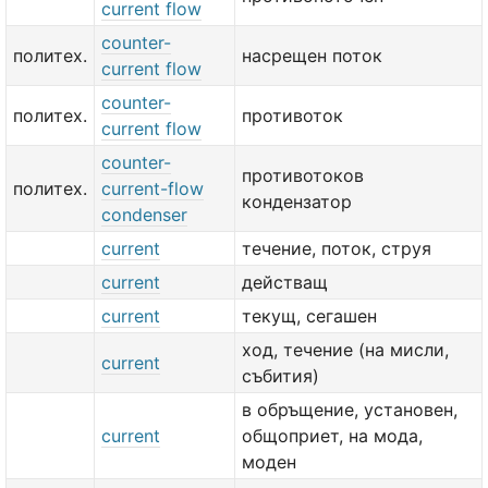
current flow
counter-
политех.
насрещен поток
current flow
counter-
политех.
противоток
current flow
counter-
противотоков
политех.
current-flow
кондензатор
condenser
current
течение, поток, струя
current
действащ
current
текущ, сегашен
ход, течение (на мисли,
current
събития)
в обръщение, установен,
current
общоприет, на мода,
моден