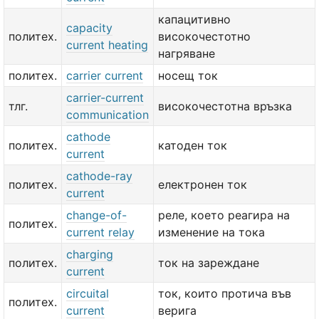
капацитивно
capacity
политех.
високочестотно
current heating
нагряване
политех.
carrier current
носещ ток
carrier-current
тлг.
високочестотна връзка
communication
cathode
политех.
катоден ток
current
cathode-ray
политех.
електронен ток
current
change-of-
реле, което реагира на
политех.
current relay
изменение на тока
charging
политех.
ток на зареждане
current
circuital
ток, които протича във
политех.
current
верига