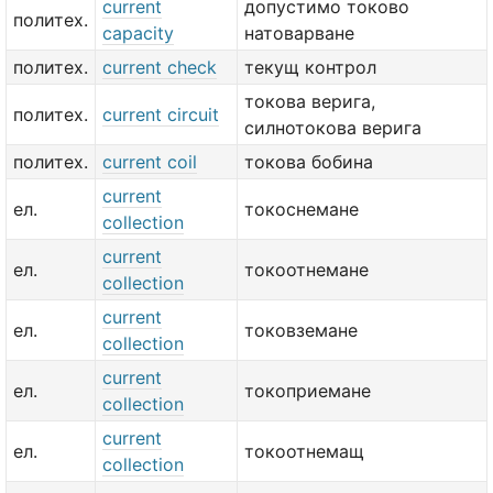
current
допустимо токово
политех.
capacity
натоварване
политех.
current check
текущ контрол
токова верига,
политех.
current circuit
силнотокова верига
политех.
current coil
токова бобина
current
ел.
токоснемане
collection
current
ел.
токоотнемане
collection
current
ел.
токовземане
collection
current
ел.
токоприемане
collection
current
ел.
токоотнемащ
collection