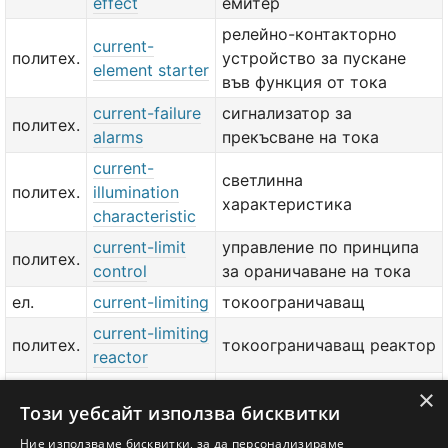
effect
емитер
релейно-контакторно
current-
политех.
устройство за пускане
element starter
във функция от тока
current-failure
сигнализатор за
политех.
alarms
прекъсване на тока
current-
светлинна
политех.
illumination
характеристика
characteristic
current-limit
управление по принципа
политех.
control
за ораничаване на тока
ел.
current-limiting
токоограничаващ
current-limiting
политех.
токоограничаващ реактор
reactor
current-limiting
токоограничаващ
×
политех.
Този уебсайт използва бисквитки
resistor
резистор
current-
Ние използваме бисквитки, за да персонализираме