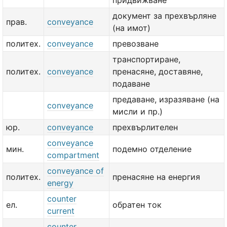
придвижване
документ за прехвърляне
прав.
conveyance
(на имот)
политех.
conveyance
превозване
транспортиране,
политех.
conveyance
пренасяне, доставяне,
подаване
предаване, изразяване (на
conveyance
мисли и пр.)
юр.
conveyance
прехвърлителен
conveyance
мин.
подемно отделение
compartment
conveyance of
политех.
пренасяне на енергия
energy
counter
ел.
обратен ток
current
counter