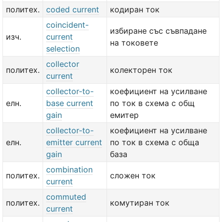
политех.
coded current
кодиран ток
coincident-
избиране със съвпадане
изч.
current
на токовете
selection
collector
политех.
колекторен ток
current
collector-to-
коефициент на усилване
елн.
base current
по ток в схема с общ
gain
емитер
collector-to-
коефициент на усилване
елн.
emitter current
по ток в схема с обща
gain
база
combination
политех.
сложен ток
current
commuted
политех.
комутиран ток
current