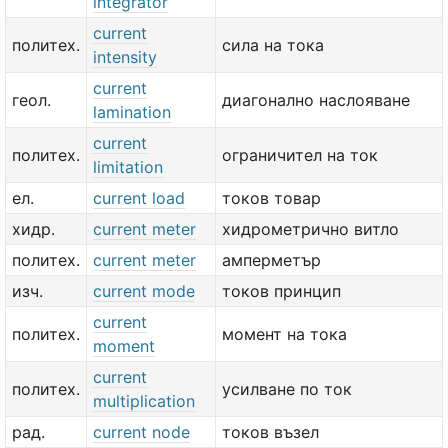
integrator
current
политех.
сила на тока
intensity
current
геол.
диагонално наслояване
lamination
current
политех.
ограничител на ток
limitation
ел.
current load
токов товар
хидр.
current meter
хидрометрично витло
политех.
current meter
амперметър
изч.
current mode
токов принцип
current
политех.
момент на тока
moment
current
политех.
усилване по ток
multiplication
рад.
current node
токов възел