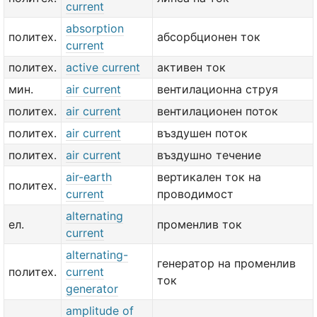
current
absorption
политех.
абсорбционен ток
current
политех.
active current
активен ток
мин.
air current
вентилационна струя
политех.
air current
вентилационен поток
политех.
air current
въздушен поток
политех.
air current
въздушно течение
air-earth
вертикален ток на
политех.
current
проводимост
alternating
ел.
променлив ток
current
alternating-
генератор на променлив
политех.
current
ток
generator
amplitude of