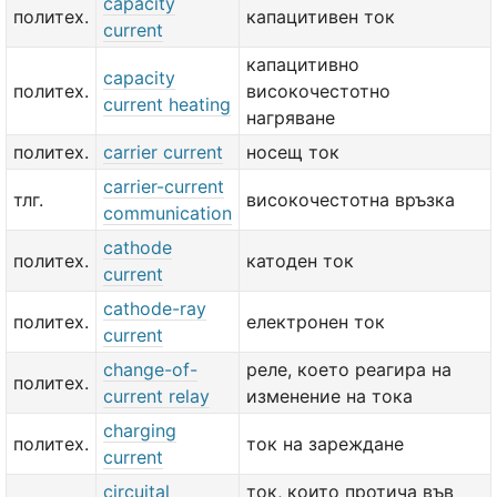
capacity
политех.
капацитивен ток
current
капацитивно
capacity
политех.
високочестотно
current heating
нагряване
политех.
carrier current
носещ ток
carrier-current
тлг.
високочестотна връзка
communication
cathode
политех.
катоден ток
current
cathode-ray
политех.
електронен ток
current
change-of-
реле, което реагира на
политех.
current relay
изменение на тока
charging
политех.
ток на зареждане
current
circuital
ток, които протича във