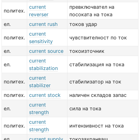
current
превключвател на
политех.
reverser
посоката на тока
ел.
current rush
токов удар
current
политех.
чувствителност по ток
sensitivity
ел.
current source
токоизточник
current
ел.
стабилизация на тока
stabilization
current
политех.
стабилизатор на ток
stabilizer
политех.
current stock
наличен складов запас
current
ел.
сила на тока
strength
current
политех.
интензивност на тока
strength
ел.
current supply
токозахранващ