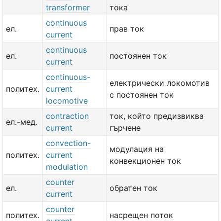
transformer
тока
continuous
ел.
прав ток
current
continuous
ел.
постоянен ток
current
continuous-
електрически локомотив
политех.
current
с постоянен ток
locomotive
contraction
ток, който предизвиква
ел.-мед.
current
гърчене
convection-
модулация на
политех.
current
конвекционен ток
modulation
counter
ел.
обратен ток
current
counter
политех.
насрещен поток