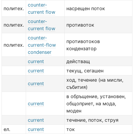
counter-
политех.
насрещен поток
current flow
counter-
политех.
противоток
current flow
counter-
противотоков
политех.
current-flow
кондензатор
condenser
current
действащ
current
текущ, сегашен
ход, течение (на мисли,
current
събития)
в обръщение, установен,
current
общоприет, на мода,
моден
current
течение, поток, струя
ел.
current
ток