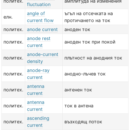
политех.
амплитуда на изменения
fluctuation
angle of
ъгъл на отсечката на
елн.
current flow
протичането на ток
политех.
anode current
аноден ток
anode rest
политех.
аноден ток при покой
current
anode-current
политех.
плътност на анодния ток
density
anode-ray
политех.
анодно-лъчев ток
current
antenna
политех.
антенен ток
current
antenna
политех.
ток в антена
current
ascending
политех.
възходящ поток
current