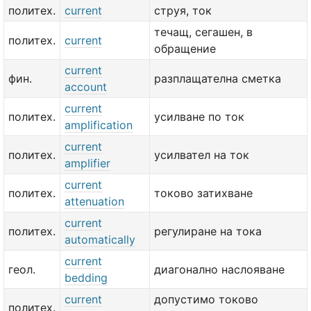
политех.
current
струя, ток
течащ, сегашен, в
политех.
current
обращение
current
фин.
разплащателна сметка
account
current
политех.
усилване по ток
amplification
current
политех.
усилвател на ток
amplifier
current
политех.
токово затихване
attenuation
current
политех.
регулиране на тока
automatically
current
геол.
диагонално наслояване
bedding
current
допустимо токово
политех.