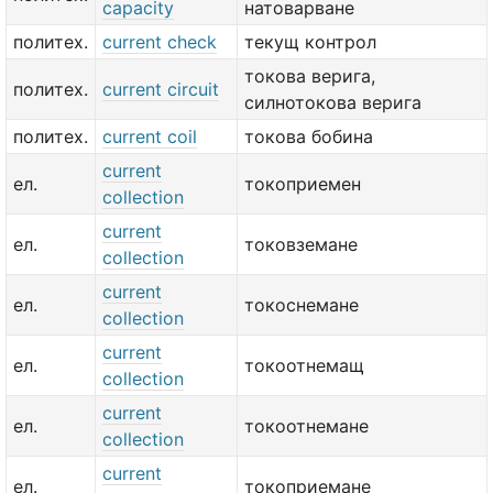
capacity
натоварване
политех.
current check
текущ контрол
токова верига,
политех.
current circuit
силнотокова верига
политех.
current coil
токова бобина
current
ел.
токоприемен
collection
current
ел.
токовземане
collection
current
ел.
токоснемане
collection
current
ел.
токоотнемащ
collection
current
ел.
токоотнемане
collection
current
ел.
токоприемане