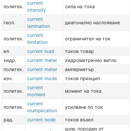
current
политех.
сила на тока
intensity
current
геол.
диагонално наслояване
lamination
current
политех.
ограничител на ток
limitation
ел.
current load
токов товар
хидр.
current meter
хидрометрично витло
политех.
current meter
амперметър
изч.
current mode
токов принцип
current
политех.
момент на тока
moment
current
политех.
усилване по ток
multiplication
рад.
current node
токов възел
шум, породен от