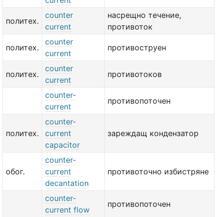
current
counter
насрещно течение,
политех.
current
противоток
counter
политех.
противоструен
current
counter
политех.
противотоков
current
counter-
противопоточен
current
counter-
политех.
current
зареждащ кондензатор
capacitor
counter-
обог.
current
противоточно избистряне
decantation
counter-
противопоточен
current flow