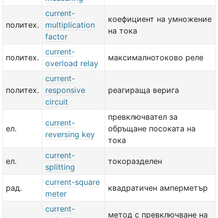
current-
коефициент на умножение
политех.
multiplication
на тока
factor
current-
политех.
максималнотоково реле
overload relay
current-
политех.
responsive
реагираща верига
circuit
превключвател за
current-
ел.
обръщане посоката на
reversing key
тока
current-
ел.
токоразделен
splitting
current-square
рад.
квадратичен амперметър
meter
current-
метод с превключване на