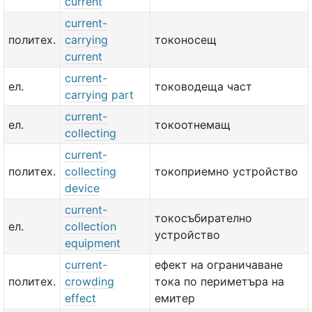
current
current-
политех.
carrying
токоносещ
current
current-
ел.
тоководеща част
carrying part
current-
ел.
токоотнемащ
collecting
current-
политех.
collecting
токоприемно устройство
device
current-
токосъбирателно
ел.
collection
устройство
equipment
current-
ефект на ограничаване
политех.
crowding
тока по периметъра на
effect
емитер