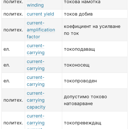
политех.
токова намотка
winding
политех.
current yield
токов добив
current-
коефициент на усилване
политех.
amplification
по ток
factor
current-
ел.
токоподаващ
carrying
current-
ел.
токоносещ
carrying
current-
ел.
токопроводен
carrying
current-
допустимо токово
политех.
carrying
натоварване
capacity
current-
политех.
carrying
токопревеждащ