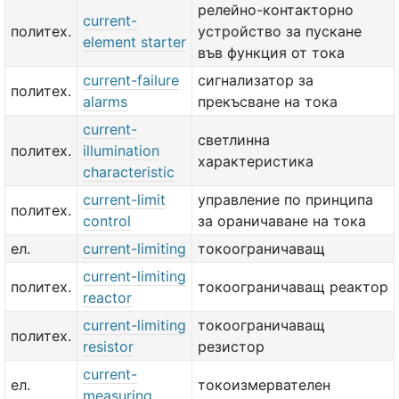
релейно-контакторно
current-
политех.
устройство за пускане
element starter
във функция от тока
current-failure
сигнализатор за
политех.
alarms
прекъсване на тока
current-
светлинна
политех.
illumination
характеристика
characteristic
current-limit
управление по принципа
политех.
control
за ораничаване на тока
ел.
current-limiting
токоограничаващ
current-limiting
политех.
токоограничаващ реактор
reactor
current-limiting
токоограничаващ
политех.
resistor
резистор
current-
ел.
токоизмервателен
measuring