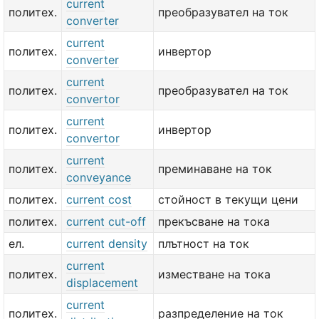
current
политех.
преобразувател на ток
converter
current
политех.
инвертор
converter
current
политех.
преобразувател на ток
convertor
current
политех.
инвертор
convertor
current
политех.
преминаване на ток
conveyance
политех.
current cost
стойност в текущи цени
политех.
current cut-off
прекъсване на тока
ел.
current density
плътност на ток
current
политех.
изместване на тока
displacement
current
политех.
разпределение на ток