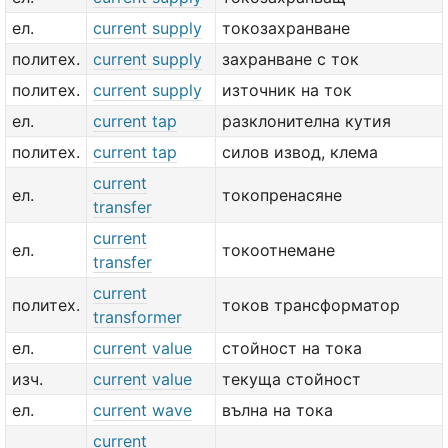
ел.
current supply
токозахранване
политех.
current supply
захранване с ток
политех.
current supply
източник на ток
ел.
current tap
разклонителна кутия
политех.
current tap
силов извод, клема
current
ел.
токопренасяне
transfer
current
ел.
токоотнемане
transfer
current
политех.
токов трансформатор
transformer
ел.
current value
стойност на тока
изч.
current value
текуща стойност
ел.
current wave
вълна на тока
current