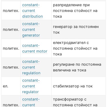
constant-
разпределение при
политех.
current
постоянна стойност на
distribution
тока
constant-
генератор за постоянен
политех.
current
ток
generator
електродвигател с
constant-
политех.
постоянна стойност на
current motor
тока
constant-
регулиране по постоянна
политех.
current
величина на тока
regulation
constant-
ел.
current
стабилизатор на ток
regulator
constant-
трансформатор с
политех.
current
постоянна стойност на