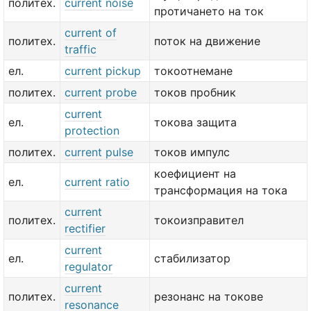
политех.
current noise
протичането на ток
current of
политех.
поток на движение
traffic
ел.
current pickup
токоотнемане
политех.
current probe
токов пробник
current
ел.
токова защита
protection
политех.
current pulse
токов импулс
коефициент на
ел.
current ratio
трансформация на тока
current
политех.
токоизправител
rectifier
current
ел.
стабилизатор
regulator
current
политех.
резонанс на токове
resonance