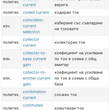
политех.
current
верига
политех.
coded current
кодиран ток
coincident-
избиране със съвпадане
изч.
current
на токовете
selection
collector
политех.
колекторен ток
current
collector-to-
коефициент на усилване
елн.
base current
по ток в схема с общ
gain
емитер
collector-to-
коефициент на усилване
елн.
emitter current
по ток в схема с обща
gain
база
combination
политех.
сложен ток
current
commuted
политех.
комутиран ток