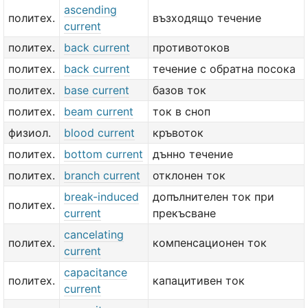
ascending
политех.
възходящо течение
current
политех.
back current
противотоков
политех.
back current
течение с обратна посока
политех.
base current
базов ток
политех.
beam current
ток в сноп
физиол.
blood current
кръвоток
политех.
bottom current
дънно течение
политех.
branch current
отклонен ток
break-induced
допълнителен ток при
политех.
current
прекъсване
cancelating
политех.
компенсационен ток
current
capacitance
политех.
капацитивен ток
current