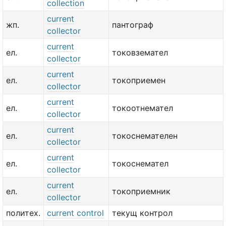
collection
current
жп.
пантограф
collector
current
ел.
токовземател
collector
current
ел.
токоприемен
collector
current
ел.
токоотнемател
collector
current
ел.
токоснемателен
collector
current
ел.
токоснемател
collector
current
ел.
токоприемник
collector
политех.
current control
текущ контрол