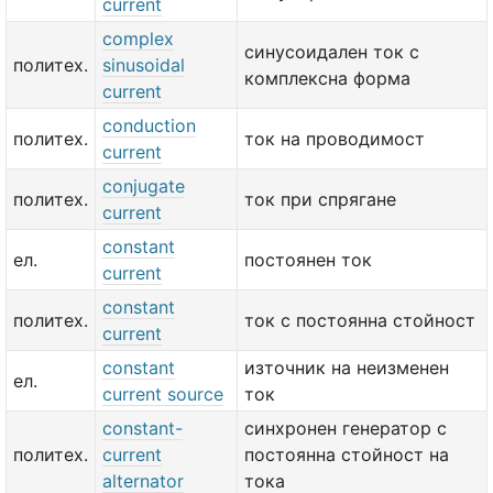
current
complex
синусоидален ток с
политех.
sinusoidal
комплексна форма
current
conduction
политех.
ток на проводимост
current
conjugate
политех.
ток при спрягане
current
constant
ел.
постоянен ток
current
constant
политех.
ток с постоянна стойност
current
constant
източник на неизменен
ел.
current source
ток
constant-
синхронен генератор с
политех.
current
постоянна стойност на
alternator
тока