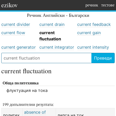
ezikov
речник
тестове
Речник
Английски - Български
current divider
current drain
current feedback
current flow
current
current gain
fluctuation
current generator
current integrator
current intensity
Преведи
current fluctuation
Обща политехника
флуктуация на тока
199 допълнителни резултата:
absence of
политех.
липса на ток