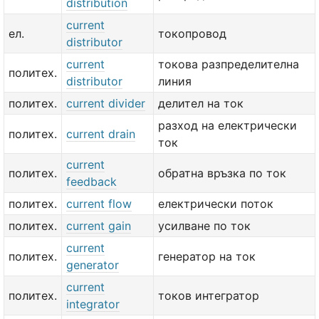
distribution
current
ел.
токопровод
distributor
current
токова разпределителна
политех.
distributor
линия
политех.
current divider
делител на ток
разход на електрически
политех.
current drain
ток
current
политех.
обратна връзка по ток
feedback
политех.
current flow
електрически поток
политех.
current gain
усилване по ток
current
политех.
генератор на ток
generator
current
политех.
токов интегратор
integrator