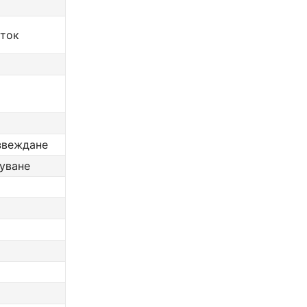
 ток
звеждане
уване