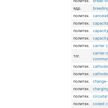
политех.
break-i
ядр.
breedin
политех.
cancelat
политех.
capacit
политех.
capacity
политех.
capacity
политех.
carrier 
carrier-
тлг.
communi
политех.
cathode
политех.
cathode
политех.
change-o
политех.
charging
политех.
circuital
политех.
coded c