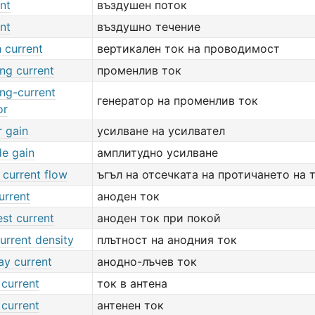
ent
въздушен поток
ent
въздушно течение
h current
вертикален ток на проводимост
ing current
променлив ток
ing-current
генератор на променлив ток
or
r gain
усилване на усилвател
de gain
амплитудно усилване
 current flow
ъгъл на отсечката на протичането на 
urrent
аноден ток
st current
аноден ток при покой
urrent density
плътност на анодния ток
ay current
анодно-лъчев ток
 current
ток в антена
 current
антенен ток