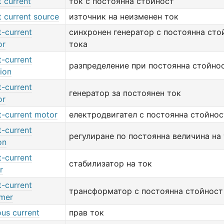
 current
ток с постоянна стойност
 current source
източник на неизменен ток
t-current
синхронен генератор с постоянна сто
or
тока
t-current
разпределение при постоянна стойнос
tion
t-current
генератор за постоянен ток
or
t-current motor
електродвигател с постоянна стойнос
t-current
регулиране по постоянна величина на
on
t-current
стабилизатор на ток
r
t-current
трансформатор с постоянна стойност
rmer
ous current
прав ток