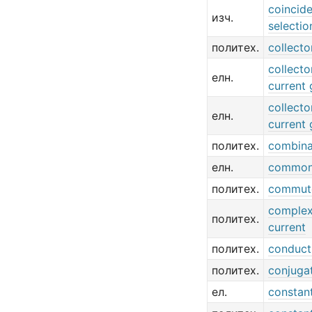
coincide
изч.
selectio
политех.
collecto
collecto
елн.
current 
collecto
елн.
current 
политех.
combina
елн.
common
политех.
commute
complex
политех.
current
политех.
conduct
политех.
conjuga
ел.
constant