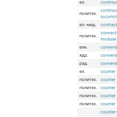
ел.
continu
continu
политех.
locomot
ел.-мед.
contract
convect
политех.
modulat
елн.
convers
ядр.
convers
рад.
conversi
ел.
counter 
политех.
counter 
политех.
counter 
политех.
counter 
политех.
counter 
counter-