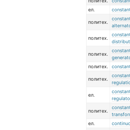
политех.
constant
ел.
constant
constan
политех.
alternat
constan
политех.
distribu
constan
политех.
generat
политех.
constan
constan
политех.
regulati
constan
ел.
regulato
constan
политех.
transfo
ел.
continu