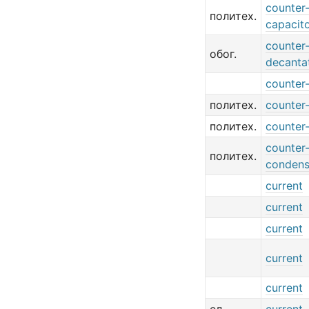
counter-
политех.
capacit
counter-
обог.
decanta
counter-
политех.
counter-
политех.
counter-
counter
политех.
condens
current
current
current
current
current