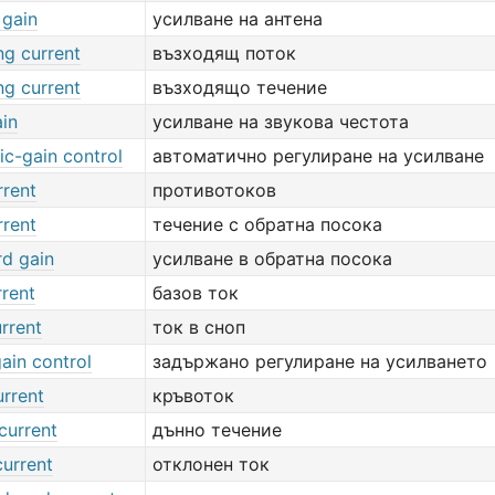
 gain
усилване на антена
ng current
възходящ поток
ng current
възходящо течение
ain
усилване на звукова честота
ic-gain control
автоматично регулиране на усилване
rrent
противотоков
rrent
течение с обратна посока
d gain
усилване в обратна посока
rrent
базов ток
rrent
ток в сноп
ain control
задържано регулиране на усилването
urrent
кръвоток
current
дънно течение
current
отклонен ток