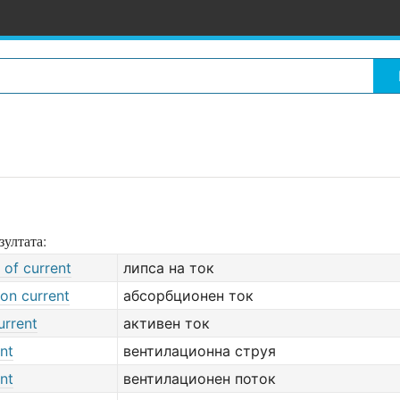
зултата:
 of current
липса на ток
on current
абсорбционен ток
urrent
активен ток
ent
вентилационна струя
ent
вентилационен поток