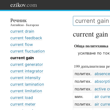
ezikov
.com
Речник
Английски - Български
current drain
current gain
current feedback
current flow
Обща политехника
current fluctuation
усилване по ток
current gain
current generator
199 допълнителни ре
current integrator
политех.
absence
current intensity
политех.
absorpti
current lamination
политех.
active c
current limitation
мин.
air curr
current load
current meter
политех.
air curr