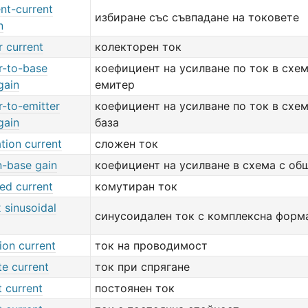
nt-current
избиране със съвпадане на токовете
n
r current
колекторен ток
r-to-base
коефициент на усилване по ток в схе
gain
емитер
r-to-emitter
коефициент на усилване по ток в схе
gain
база
tion current
сложен ток
-base gain
коефициент на усилване в схема с об
d current
комутиран ток
 sinusoidal
синусоидален ток с комплексна форм
ion current
ток на проводимост
te current
ток при спрягане
 current
постоянен ток