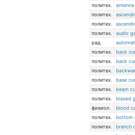
политех.
antenna
политех.
ascendi
политех.
ascendi
политех.
audio g
рад.
automat
политех.
back cu
политех.
back cu
политех.
backwar
политех.
base cu
политех.
beam cu
политех.
biased g
физиол.
blood c
политех.
bottom 
политех.
branch 