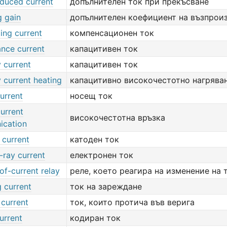
nduced current
допълнителен ток при прекъсване
g gain
допълнителен коефициент на възпрои
ing current
компенсационен ток
ance current
капацитивен ток
 current
капацитивен ток
 current heating
капацитивно високочестотно нагрява
current
носещ ток
current
високочестотна връзка
cation
 current
катоден ток
-ray current
електронен ток
f-current relay
реле, което реагира на изменение на 
 current
ток на зареждане
 current
ток, които протича във верига
urrent
кодиран ток