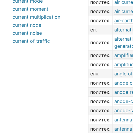
current mode
политех.
air curr
current moment
политех.
air curr
current multiplication
политех.
air-eart
current node
ел.
alternat
current noise
alternat
current of traffic
политех.
generat
политех.
amplifie
политех.
amplitu
елн.
angle of
политех.
anode c
политех.
anode re
политех.
anode-c
политех.
anode-r
политех.
antenna
политех.
antenna