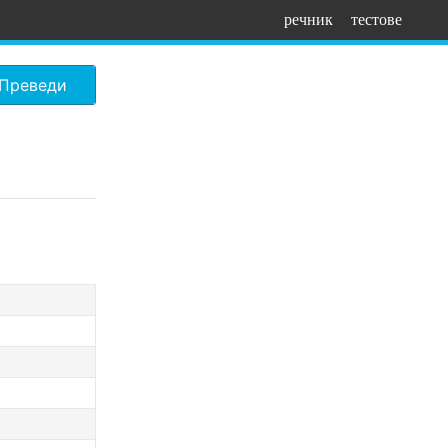
речник
тестове
Преведи