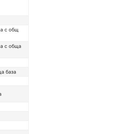
ма с общ
ма с обща
ща база
а