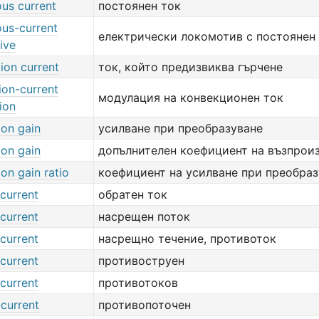
ous current
постоянен ток
ous-current
електрически локомотив с постоянен
ive
ion current
ток, който предизвиква гърчене
ion-current
модулация на конвекционен ток
ion
ion gain
усилване при преобразуване
ion gain
допълнителен коефициент на възпрои
on gain ratio
коефициент на усилване при преобраз
current
обратен ток
current
насрещен поток
current
насрещно течение, противоток
current
противоструен
current
противотоков
current
противопоточен