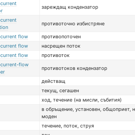
current
зареждащ кондензатор
or
current
противоточно избистряне
tion
current flow
противопоточен
current flow
насрещен поток
current flow
противоток
-current-flow
противотоков кондензатор
er
действащ
текущ, сегашен
ход, течение (на мисли, събития)
в обръщение, установен, общоприет, н
моден
течение, поток, струя