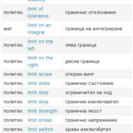
limit of
политех.
гранично отклонение
tolerance
limit on an
мат.
граница на интегриране
integral
limit on the
политех.
лява граница
left
limit on the
политех.
дясна граница
right
политех.
limit screw
опорен винт
политех.
limit state
гранично състояние
политех.
limit stop
ограничител на ход
политех.
limit stop
граничен изключвател
политех.
limit strength
гранична якост
политех.
limit stress
гранично напрежение
политех.
limit switch
краен изключбател