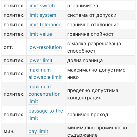
политех.
limit switch
ограничител
политех.
limit system
система от допуски
политех.
limit tolerance
гранично отклонение
политех.
limit value
гранична стойност
с малка разрешаваща
опт.
low-resolution
способност
политех.
lower limit
долна граница
maximum
максимално допустимо
политех.
allowable limit
ниво
maximum
пределно допустима
политех.
concentration
концентрация
limit
passage to the
политех.
граничен преход
limit
минимално промишлено
мин.
pay limit
съдържание