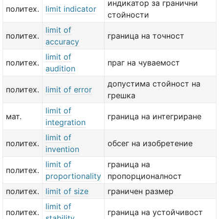
индикатор за гранични
политех.
limit indicator
стойности
limit of
политех.
граница на точност
accuracy
limit of
политех.
праг на чуваемост
audition
допустима стойност на
политех.
limit of error
грешка
limit of
мат.
граница на интегриране
integration
limit of
политех.
обсег на изобретение
invention
limit of
граница на
политех.
proportionality
пропорционалност
политех.
limit of size
граничен размер
limit of
политех.
граница на устойчивост
stability