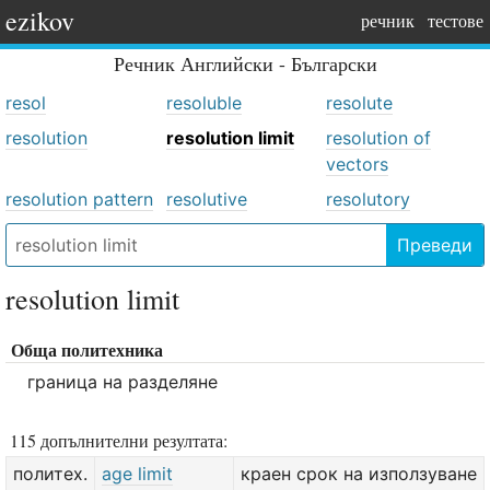
ezikov
речник
тестове
Речник
Английски - Български
resol
resoluble
resolute
resolution
resolution limit
resolution of
vectors
resolution pattern
resolutive
resolutory
Преведи
resolution limit
Обща политехника
граница на разделяне
115 допълнителни резултата:
политех.
age limit
краен срок на използуване