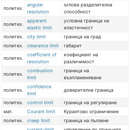
angular
ъглова разделителна
политех.
resolution
способност
apparent
условна граница на
политех.
elastic limit
еластичност
политех.
city limit
граница на град
политех.
clearance limit
габарит
coefficient of
коефициент на
политех.
resolution
различимост
combustion
граница на
политех.
limit
възпламеняване
confidence
политех.
доверителна граница
limit
политех.
control limit
граница на регулиране
мат.
Courant limit
Курантово ограничение
политех.
creep limit
граница на пълзене
current-limit
управление по принципа