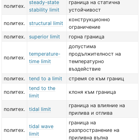
steady-state
граница на статична
политех.
stability limit
устойчивост
конструкционно
политех.
structural limit
ограничение
политех.
superior limit
горна граница
допустима
temperature-
продължителност на
политех.
time limit
температурно
въздействие
политех.
tend to a limit
стремя се към границ
tend to the
политех.
клоня към граница
limit
граница на влияние на
политех.
tidal limit
прилива и отлива
граница на
tidal wave
политех.
разпространение на
limit
приливна вълна