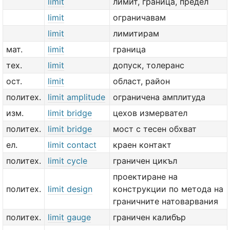
limit
лимит, граница, предел
limit
ограничавам
limit
лимитирам
мат.
limit
граница
тех.
limit
допуск, толеранс
ост.
limit
област, район
политех.
limit amplitude
ограничена амплитуда
изм.
limit bridge
цехов измервател
политех.
limit bridge
мост с тесен обхват
ел.
limit contact
краен контакт
политех.
limit cycle
граничен цикъл
проектиране на
политех.
limit design
конструкции по метода на
граничните натоварвания
политех.
limit gauge
граничен калибър