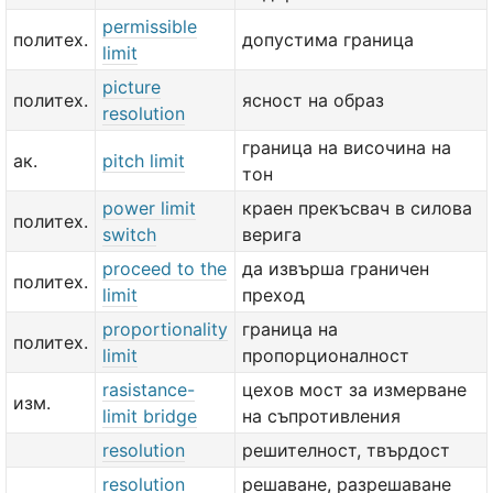
permissible
политех.
допустима граница
limit
picture
политех.
ясност на образ
resolution
граница на височина на
ак.
pitch limit
тон
power limit
краен прекъсвач в силова
политех.
switch
верига
proceed to the
да извърша граничен
политех.
limit
преход
proportionality
граница на
политех.
limit
пропорционалност
rasistance-
цехов мост за измерване
изм.
limit bridge
на съпротивления
resolution
решителност, твърдост
resolution
решаване, разрешаване