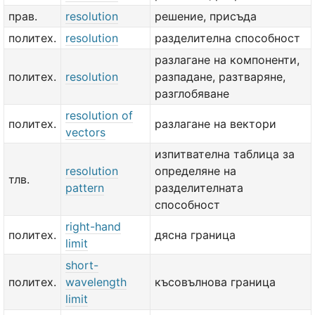
прав.
resolution
решение, присъда
политех.
resolution
разделителна способност
разлагане на компоненти,
политех.
resolution
разпадане, разтваряне,
разглобяване
resolution of
политех.
разлагане на вектори
vectors
изпитвателна таблица за
resolution
определяне на
тлв.
pattern
разделителната
способност
right-hand
политех.
дясна граница
limit
short-
политех.
wavelength
късовълнова граница
limit