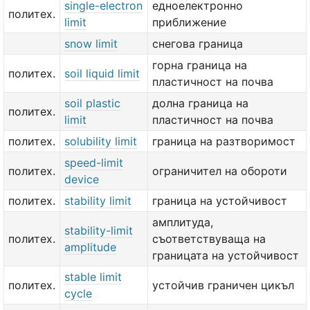
single-electron
едноелектронно
политех.
limit
приближение
snow limit
снегова граница
горна граница на
политех.
soil liquid limit
пластичност на почва
soil plastic
долна граница на
политех.
limit
пластичност на почва
политех.
solubility limit
граница на разтворимост
speed-limit
политех.
ограничител на обороти
device
политех.
stability limit
граница на устойчивост
амплитуда,
stability-limit
политех.
съответствуваща на
amplitude
границата на устойчивост
stable limit
политех.
устойчив граничен цикъл
cycle