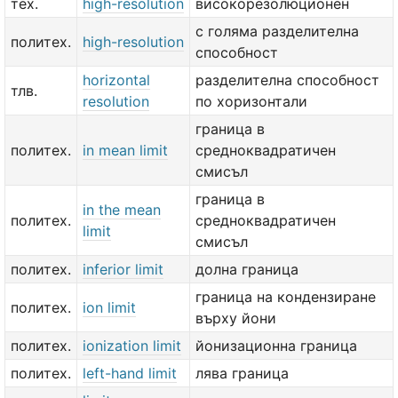
тех.
high-resolution
високорезолюционен
с голяма разделителна
политех.
high-resolution
способност
horizontal
разделителна способност
тлв.
resolution
по хоризонтали
граница в
политех.
in mean limit
средноквадратичен
смисъл
граница в
in the mean
политех.
средноквадратичен
limit
смисъл
политех.
inferior limit
долна граница
граница на кондензиране
политех.
ion limit
върху йони
политех.
ionization limit
йонизационна граница
политех.
left-hand limit
лява граница