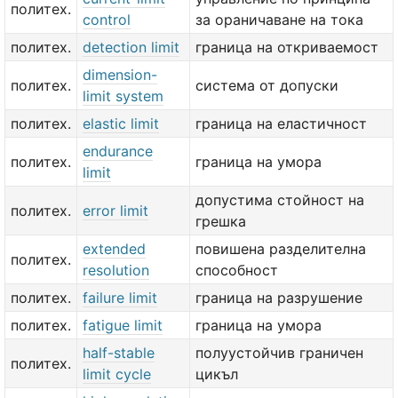
политех.
control
за ораничаване на тока
политех.
detection limit
граница на откриваемост
dimension-
политех.
система от допуски
limit system
политех.
elastic limit
граница на еластичност
endurance
политех.
граница на умора
limit
допустима стойност на
политех.
error limit
грешка
extended
повишена разделителна
политех.
resolution
способност
политех.
failure limit
граница на разрушение
политех.
fatigue limit
граница на умора
half-stable
полуустойчив граничен
политех.
limit cycle
цикъл