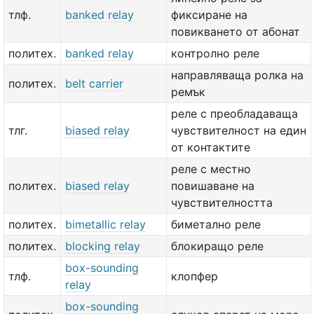
тлф.
banked relay
фиксиране на
повикването от абонат
политех.
banked relay
контролно реле
направляваща ролка на
политех.
belt carrier
ремък
реле с преобладаваща
тлг.
biased relay
чувствителност на един
от контактите
реле с местно
политех.
biased relay
повишаване на
чувствителността
политех.
bimetallic relay
биметално реле
политех.
blocking relay
блокиращо реле
box-sounding
тлф.
клопфер
relay
box-sounding