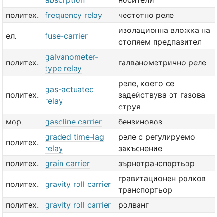
absorption
носители
политех.
frequency relay
честотно реле
изолационна вложка на
ел.
fuse-carrier
стопяем предпазител
galvanometer-
политех.
галванометрично реле
type relay
реле, което се
gas-actuated
политех.
задействува от газова
relay
струя
мор.
gasoline carrier
бензиновоз
graded time-lag
реле с регулируемо
политех.
relay
закъснение
политех.
grain carrier
зърнотранспортьор
гравитационен ролков
политех.
gravity roll carrier
транспортьор
политех.
gravity roll carrier
ролванг