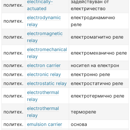
electrically-
задействуван от
политех.
actuated
електричество
electrodynamic
електродинамично
политех.
relay
реле
electromagnetic
политех.
електромагнитно реле
relay
electromechanical
политех.
електромеханично реле
relay
политех.
electron carrier
носител на електрон
политех.
electronic relay
електронно реле
политех.
electrostatic relay
електростатично реле
electrothermal
политех.
електротермично реле
relay
electrothermal
политех.
термореле
relay
политех.
emulsion carrier
основа