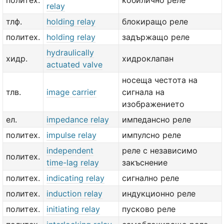
политех.
кобилично реле
relay
тлф.
holding relay
блокиращо реле
политех.
holding relay
задържащо реле
hydraulically
хидр.
хидроклапан
actuated valve
носеща честота на
тлв.
image carrier
сигнала на
изображението
ел.
impedance relay
импедансно реле
политех.
impulse relay
импулсно реле
independent
реле с независимо
политех.
time-lag relay
закъснение
политех.
indicating relay
сигнално реле
политех.
induction relay
индукционно реле
политех.
initiating relay
пусково реле