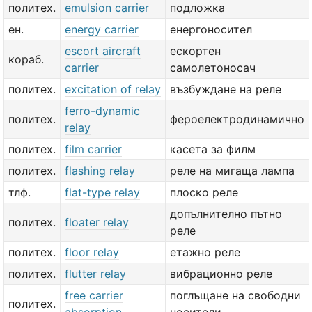
политех.
emulsion carrier
подложка
ен.
energy carrier
енергоносител
escort aircraft
ескортен
кораб.
carrier
самолетоносач
политех.
excitation of relay
възбуждане на реле
ferro-dynamic
политех.
фероелектродинамично
relay
политех.
film carrier
касета за филм
политех.
flashing relay
реле на мигаща лампа
тлф.
flat-type relay
плоско реле
допълнително пътно
политех.
floater relay
реле
политех.
floor relay
етажно реле
политех.
flutter relay
вибрационно реле
free carrier
поглъщане на свободни
политех.