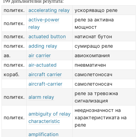
199 допълнителни резултата:
политех.
accelerating relay
ускоряващо реле
active-power
реле за активна
политех.
relay
мощност
политех.
actuated button
натиснат бутон
политех.
adding relay
сумиращо реле
ав.
air carrier
авиокомпания
политех.
air-actuated
пневматичен
кораб.
aircraft carrier
самолетоносач
aircraft-carrier
самолетоносач
реле за тревожна
политех.
alarm relay
сигнализация
нееднозначност на
ambiguity of relay
политех.
характеристиката на
characteristic
реле
amplification