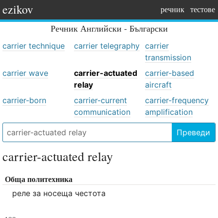
ezikov
речник
тестове
Речник
Английски - Български
carrier technique
carrier telegraphy
carrier
transmission
carrier wave
carrier-actuated
carrier-based
relay
aircraft
carrier-born
carrier-current
carrier-frequency
communication
amplification
Преведи
carrier-actuated relay
Обща политехника
реле за носеща честота