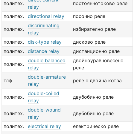
политех.
постояннотоково реле
relay
политех.
directional relay
посочно реле
discriminating
политех.
избирателно реле
relay
политех.
disk-type relay
дисково реле
политех.
distance relay
дистанционно реле
double balanced
двойноуравновесено
политех.
relay
реле
double-armature
тлф.
реле с двойна котва
relay
double-coiled
политех.
двубобинно реле
relay
double-wound
политех.
двубобинно реле
relay
политех.
electrical relay
електрическо реле