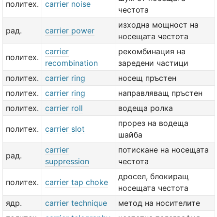
политех.
carrier noise
честота
изходна мощност на
рад.
carrier power
носещата честота
carrier
рекомбинация на
политех.
recombination
заредени частици
политех.
carrier ring
носещ пръстен
политех.
carrier ring
направляващ пръстен
политех.
carrier roll
водеща ролка
прорез на водеща
политех.
carrier slot
шайба
carrier
потискане на носещата
рад.
suppression
честота
дросел, блокиращ
политех.
carrier tap choke
носещата честота
ядр.
carrier technique
метод на носителите