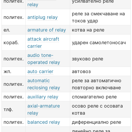
политех.
усилвателно реле
relay
реле за смекчаване на
политех.
antiplug relay
токов удар
ел.
armature of relay
котва на реле
attack aircraft
кораб.
ударен самолетоносач
carrier
audio tone-
политех.
звуково реле
operated relay
жп.
auto carrier
автовоз
automatic
реле за автоматично
политех.
reclosing relay
повторно включване
политех.
auxiliary relay
спомагателно реле
axial-armature
осово реле с осовата
тлф.
relay
котва
политех.
balanced relay
диференциално реле
линейно реле за