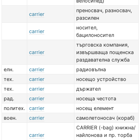
велосипед)
преносвач, разносвач,
carrier
разсилен
носител,
carrier
бацилоносител
търговска компания,
carrier
извършваща пощенска
раздавателна служба
елн.
carrier
радиовълна
тех.
carrier
носещо устройство
тех.
carrier
държател
рад.
carrier
носеща честота
политех.
carrier
носещ елемент
воен.
carrier
самолетоносач (кораб)
CARRIER (-bag) книжна/
carrier
найлонова и пр. торба