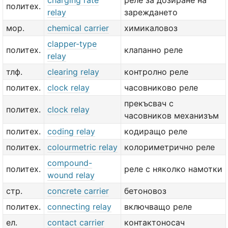
charging rate
реле за дозиране на
политех.
relay
зареждането
мор.
chemical carrier
химикаловоз
clapper-type
политех.
клапанно реле
relay
тлф.
clearing relay
контролно реле
политех.
clock relay
часовниково реле
прекъсвач с
политех.
clock relay
часовников механизъм
политех.
coding relay
кодиращо реле
политех.
colourmetric relay
колориметрично реле
compound-
политех.
реле с няколко намотки
wound relay
стр.
concrete carrier
бетоновоз
политех.
connecting relay
включващо реле
ел.
contact carrier
контактоносач