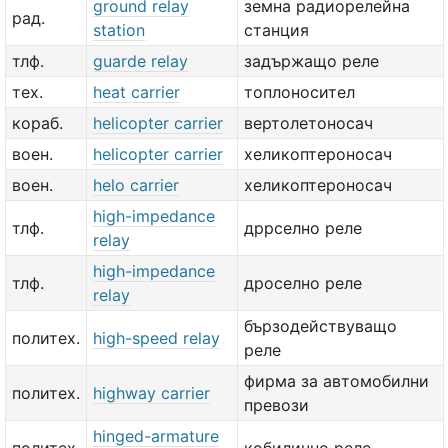
ground relay
земна радиорелейна
рад.
station
станция
тлф.
guarde relay
задържащо реле
тех.
heat carrier
топлоносител
кораб.
helicopter carrier
вертолетоносач
воен.
helicopter carrier
хеликоптероносач
воен.
helo carrier
хеликоптероносач
high-impedance
тлф.
дррселно реле
relay
high-impedance
тлф.
дроселно реле
relay
бързодействуващо
политех.
high-speed relay
реле
фирма за автомобилни
политех.
highway carrier
превози
hinged-armature