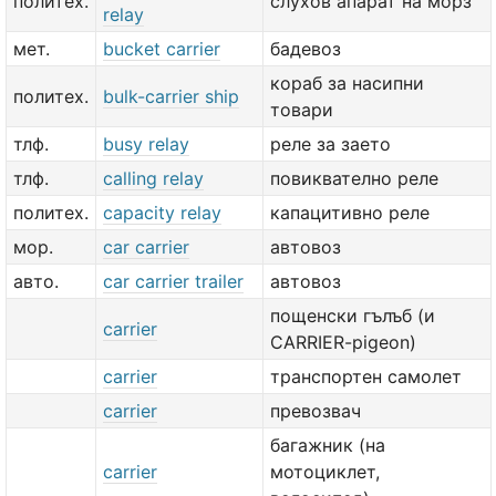
политех.
слухов апарат на морз
relay
мет.
bucket carrier
бадевоз
кораб за насипни
политех.
bulk-carrier ship
товари
тлф.
busy relay
реле за заето
тлф.
calling relay
повиквателно реле
политех.
capacity relay
капацитивно реле
мор.
car carrier
автовоз
авто.
car carrier trailer
автовоз
пощенски гълъб (и
carrier
CARRIER-pigeon)
carrier
транспортен самолет
carrier
превозвач
багажник (на
carrier
мотоциклет,