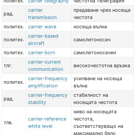
политех.
carrier telegraphy
честотна телеграфия
carrier
предаване чрез носеща
рад.
transmission
честота
политех.
carrier wave
носеща вълна
carrier-based
политех.
самолетоносач
aircraft
политех.
carrier-born
самолетоносачен
carrier-current
тлг.
високочестотна връзка
communication
carrier-frequency
усилване на носеща
политех.
amplification
вълна
carrier-frequency
стабилност на
рад.
stability
носещата честота
ниво на носещата
carrier-reference
честота,
тлв.
white level
съответствуващо на
максимално бяло