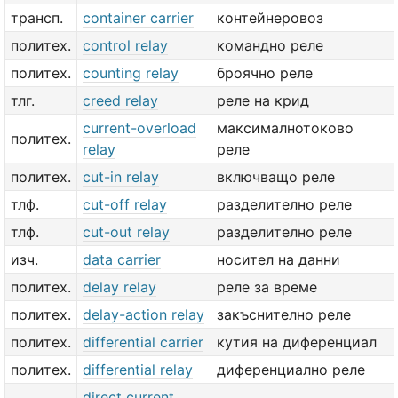
трансп.
container carrier
контейнеровоз
политех.
control relay
командно реле
политех.
counting relay
броячно реле
тлг.
creed relay
реле на крид
current-overload
максималнотоково
политех.
relay
реле
политех.
cut-in relay
включващо реле
тлф.
cut-off relay
разделително реле
тлф.
cut-out relay
разделително реле
изч.
data carrier
носител на данни
политех.
delay relay
реле за време
политех.
delay-action relay
закъснително реле
политех.
differential carrier
кутия на диференциал
политех.
differential relay
диференциално реле
direct current