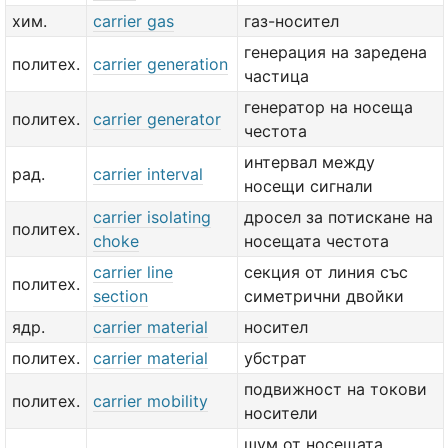
хим.
carrier gas
газ-носител
генерация на заредена
политех.
carrier generation
частица
генератор на носеща
политех.
carrier generator
честота
интервал между
рад.
carrier interval
носещи сигнали
carrier isolating
дросел за потискане на
политех.
choke
носещата честота
carrier line
секция от линия със
политех.
section
симетрични двойки
ядр.
carrier material
носител
политех.
carrier material
убстрат
подвижност на токови
политех.
carrier mobility
носители
шум от носещата