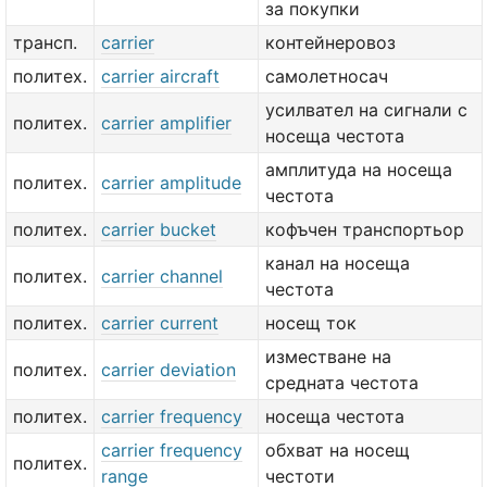
за покупки
трансп.
carrier
контейнеровоз
политех.
carrier aircraft
самолетносач
усилвател на сигнали с
политех.
carrier amplifier
носеща честота
амплитуда на носеща
политех.
carrier amplitude
честота
политех.
carrier bucket
кофъчен транспортьор
канал на носеща
политех.
carrier channel
честота
политех.
carrier current
носещ ток
изместване на
политех.
carrier deviation
средната честота
политех.
carrier frequency
носеща честота
carrier frequency
обхват на носещ
политех.
range
честоти