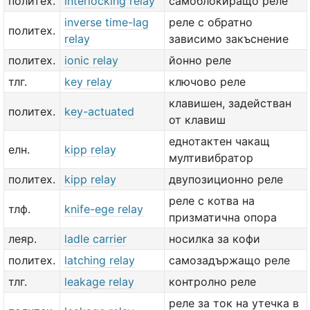
политех.
interlocking relay
самоблокиращо реле
inverse time-lag
реле с обратно
политех.
relay
зависимо закъснение
политех.
ionic relay
йонно реле
тлг.
key relay
ключово реле
клавишен, задействан
политех.
key-actuated
от клавиш
еднотактен чакащ
елн.
kipp relay
мултивибратор
политех.
kipp relay
двупозиционно реле
реле с котва на
тлф.
knife-ege relay
призматична опора
леяр.
ladle carrier
носилка за кофи
политех.
latching relay
самозадържащо реле
тлг.
leakage relay
контролно реле
реле за ток на утечка в