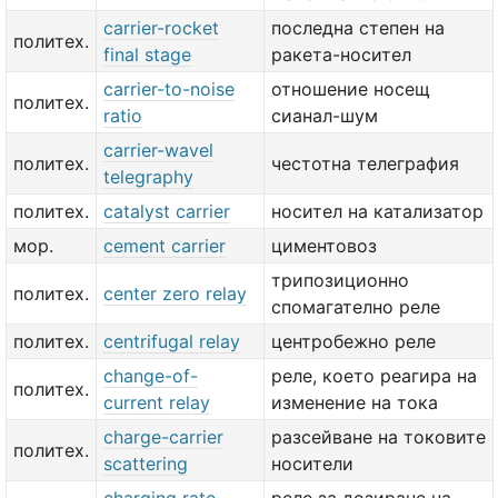
carrier-rocket
последна степен на
политех.
final stage
ракета-носител
carrier-to-noise
отношение носещ
политех.
ratio
сианал-шум
carrier-wavel
политех.
честотна телеграфия
telegraphy
политех.
catalyst carrier
носител на катализатор
мор.
cement carrier
циментовоз
трипозиционно
политех.
center zero relay
спомагателно реле
политех.
centrifugal relay
центробежно реле
change-of-
реле, което реагира на
политех.
current relay
изменение на тока
charge-carrier
разсейване на токовите
политех.
scattering
носители