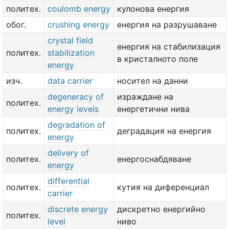
политех.
coulomb energy
кулонова енергия
обог.
crushing energy
енергия на разрушаване
crystal field
енергия на стабилизация
политех.
stabilization
в кристалното поле
energy
изч.
data carrier
носител на данни
degeneracy of
израждане на
политех.
energy levels
енергетични нива
degradation of
политех.
деградация на енергия
energy
delivery of
политех.
енергоснабдяване
energy
differential
политех.
кутия на диференциал
carrier
discrete energy
дискретно енергийно
политех.
level
ниво