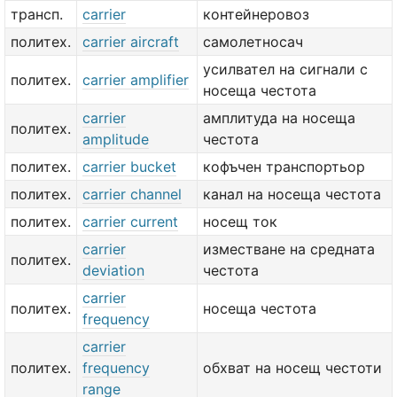
трансп.
carrier
контейнеровоз
политех.
carrier aircraft
самолетносач
усилвател на сигнали с
политех.
carrier amplifier
носеща честота
carrier
амплитуда на носеща
политех.
amplitude
честота
политех.
carrier bucket
кофъчен транспортьор
политех.
carrier channel
канал на носеща честота
политех.
carrier current
носещ ток
carrier
изместване на средната
политех.
deviation
честота
carrier
политех.
носеща честота
frequency
carrier
политех.
frequency
обхват на носещ честоти
range