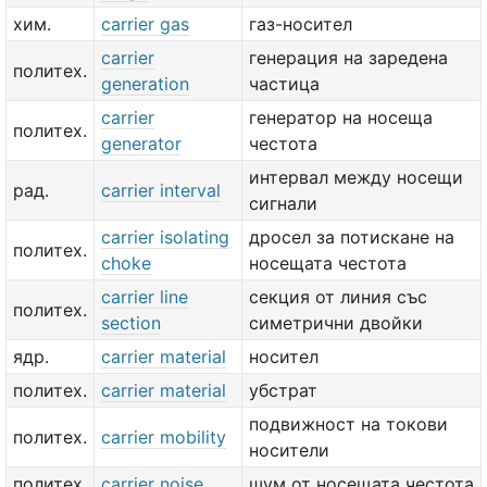
хим.
carrier gas
газ-носител
carrier
генерация на заредена
политех.
generation
частица
carrier
генератор на носеща
политех.
generator
честота
интервал между носещи
рад.
carrier interval
сигнали
carrier isolating
дросел за потискане на
политех.
choke
носещата честота
carrier line
секция от линия със
политех.
section
симетрични двойки
ядр.
carrier material
носител
политех.
carrier material
убстрат
подвижност на токови
политех.
carrier mobility
носители
политех.
carrier noise
шум от носещата честота