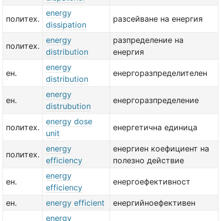
energy
политех.
разсейване на енергия
dissipation
energy
разпределение на
политех.
distribution
енергия
energy
ен.
енергоразпределителен
distribution
energy
ен.
енергоразпределение
distrubution
energy dose
политех.
енергетична единица
unit
energy
енергиен коефициент на
политех.
efficiency
полезно действие
energy
ен.
енергоефективност
efficiency
ен.
energy efficient
енергийноефективен
energy