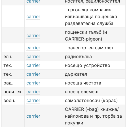
carrier
носител, бацилоносител
търговска компания,
carrier
извършваща пощенска
раздавателна служба
пощенски гълъб (и
carrier
CARRIER-pigeon)
carrier
транспортен самолет
елн.
carrier
радиовълна
тех.
carrier
носещо устройство
тех.
carrier
държател
рад.
carrier
носеща честота
политех.
carrier
носещ елемент
воен.
carrier
самолетоносач (кораб)
CARRIER (-bag) книжна/
carrier
найлонова и пр. торба за
покупки