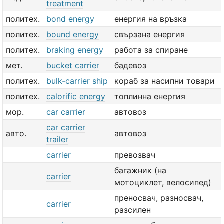
treatment
политех.
bond energy
енергия на връзка
политех.
bound energy
свързана енергия
политех.
braking energy
работа за спиране
мет.
bucket carrier
бадевоз
политех.
bulk-carrier ship
кораб за насипни товари
политех.
calorific energy
топлинна енергия
мор.
car carrier
автовоз
car carrier
авто.
автовоз
trailer
carrier
превозвач
багажник (на
carrier
мотоциклет, велосипед)
преносвач, разносвач,
carrier
разсилен