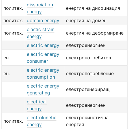
dissociation
политех.
енергия на дисоциация
energy
политех.
domain energy
енергия на домен
elastic strain
политех.
енергия на деформиране
energy
electric energy
електроенергиен
electric energy
ен.
електропотребител
consumer
electric energy
ен.
електропотребление
consumption
electric energy
електрогенериращ
generating
electrical
електроенергиен
energy
electrokinetic
електрокинетична
политех.
energy
енергия