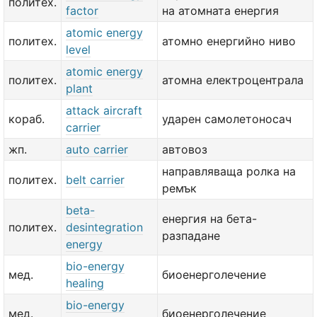
политех.
factor
на атомната енергия
atomic energy
политех.
атомно енергийно ниво
level
atomic energy
политех.
атомна електроцентрала
plant
attack aircraft
кораб.
ударен самолетоносач
carrier
жп.
auto carrier
автовоз
направляваща ролка на
политех.
belt carrier
ремък
beta-
енергия на бета-
политех.
desintegration
разпадане
energy
bio-energy
мед.
биоенерголечение
healing
bio-energy
мед.
биоенерголечение