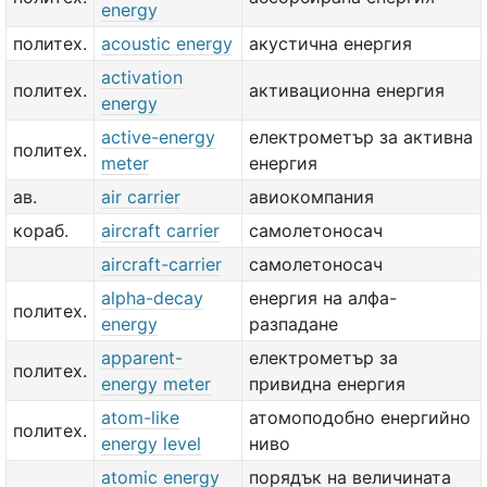
energy
политех.
acoustic energy
акустична енергия
activation
политех.
активационна енергия
energy
active-energy
електрометър за активна
политех.
meter
енергия
ав.
air carrier
авиокомпания
кораб.
aircraft carrier
самолетоносач
aircraft-carrier
самолетоносач
alpha-decay
енергия на алфа-
политех.
energy
разпадане
apparent-
електрометър за
политех.
energy meter
привидна енергия
atom-like
атомоподобно енергийно
политех.
energy level
ниво
atomic energy
порядък на величината