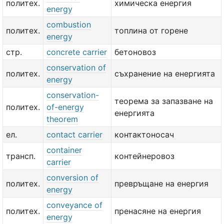
политех.
химическа енергия
energy
combustion
политех.
топлина от горене
energy
стр.
concrete carrier
бетоновоз
conservation of
политех.
съхранение на енергията
energy
conservation-
теорема за запазване на
политех.
of-energy
енергията
theorem
ел.
contact carrier
контактоносач
container
трансп.
контейнеровоз
carrier
conversion of
политех.
превръщане на енергия
energy
conveyance of
политех.
пренасяне на енергия
energy