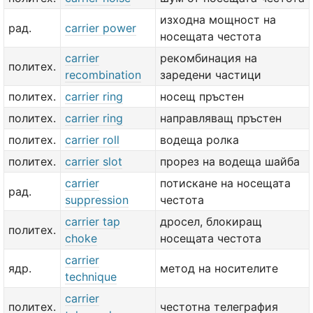
изходна мощност на
рад.
carrier power
носещата честота
carrier
рекомбинация на
политех.
recombination
заредени частици
политех.
carrier ring
носещ пръстен
политех.
carrier ring
направляващ пръстен
политех.
carrier roll
водеща ролка
политех.
carrier slot
прорез на водеща шайба
carrier
потискане на носещата
рад.
suppression
честота
carrier tap
дросел, блокиращ
политех.
choke
носещата честота
carrier
ядр.
метод на носителите
technique
carrier
политех.
честотна телеграфия