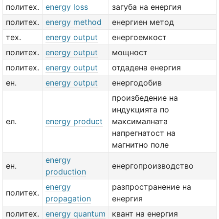
политех.
energy loss
загуба на енергия
политех.
energy method
енергиен метод
тех.
energy output
енергоемкост
политех.
energy output
мощност
политех.
energy output
отдадена енергия
ен.
energy output
енергодобив
произбедение на
индукцията по
ел.
energy product
максималната
напрегнатост на
магнитно поле
energy
ен.
енергопроизводство
production
energy
разпространение на
политех.
propagation
енергия
политех.
energy quantum
квант на енергия