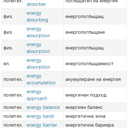
политех.
поглъщател на енергия
absorber
energy
физ.
енергопоглъщащ
absorbing
energy
физ.
енергопоглъщане
absorption
energy
физ.
енергопоглъщащ
absorption
energy
ел.
енергопоглъщаемост
absorption
energy
политех.
акумулиране на енергия
accumulation
energy
политех.
енергичен подход
approach
политех.
energy balance
енергиен баланс
политех.
energy band
енергетична зона
политех.
energy barrier
енергетична бариера