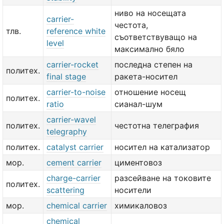
ниво на носещата
carrier-
честота,
тлв.
reference white
съответствуващо на
level
максимално бяло
carrier-rocket
последна степен на
политех.
final stage
ракета-носител
carrier-to-noise
отношение носещ
политех.
ratio
сианал-шум
carrier-wavel
политех.
честотна телеграфия
telegraphy
политех.
catalyst carrier
носител на катализатор
мор.
cement carrier
циментовоз
charge-carrier
разсейване на токовите
политех.
scattering
носители
мор.
chemical carrier
химикаловоз
chemical