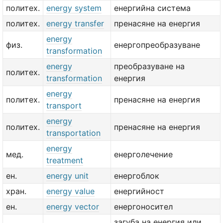
политех.
energy system
енергийна система
политех.
energy transfer
пренасяне на енергия
energy
физ.
енергопреобразуване
transformation
energy
преобразуване на
политех.
transformation
енергия
energy
политех.
пренасяне на енергия
transport
energy
политех.
пренасяне на енергия
transportation
energy
мед.
енерголечение
treatment
ен.
energy unit
енергоблок
хран.
energy value
енергийност
ен.
energy vector
енергоносител
загуба на енергия или