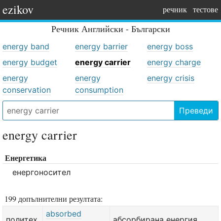
ezikov
речник
тестове
Речник
Английски - Български
energy band
energy barrier
energy boss
energy budget
energy carrier
energy charge
energy
energy
energy crisis
conservation
consumption
Преведи
energy carrier
Енергетика
енергоносител
199 допълнителни резултата:
absorbed
политех.
абсорбирана енергия