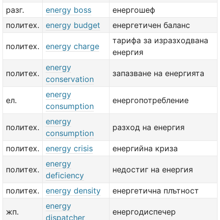
разг.
energy boss
енергошеф
политех.
energy budget
енергетичен баланс
тарифа за изразходвана
политех.
energy charge
енергия
energy
политех.
запазване на енергията
conservation
energy
ел.
енергопотребление
consumption
energy
политех.
разход на енергия
consumption
политех.
energy crisis
енергийна криза
energy
политех.
недостиг на енергия
deficiency
политех.
energy density
енергетична плътност
energy
жп.
енергодиспечер
dispatcher