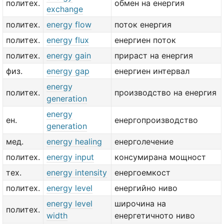
политех.
обмен на енергия
exchange
политех.
energy flow
поток енергия
политех.
energy flux
енергиен поток
политех.
energy gain
прираст на енергия
физ.
energy gap
енергиен интервал
energy
политех.
производство на енергия
generation
energy
ен.
енергопроизводство
generation
мед.
energy healing
енерголечение
политех.
energy input
консумирана мощност
тех.
energy intensity
енергоемкост
политех.
energy level
енергийно ниво
energy level
широчина на
политех.
width
енергетичното ниво