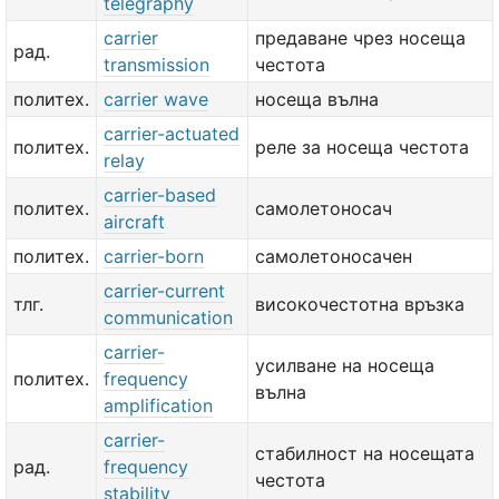
telegraphy
carrier
предаване чрез носеща
рад.
transmission
честота
политех.
carrier wave
носеща вълна
carrier-actuated
политех.
реле за носеща честота
relay
carrier-based
политех.
самолетоносач
aircraft
политех.
carrier-born
самолетоносачен
carrier-current
тлг.
високочестотна връзка
communication
carrier-
усилване на носеща
политех.
frequency
вълна
amplification
carrier-
стабилност на носещата
рад.
frequency
честота
stability