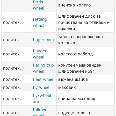
ferris
виенско колело
wheel
шлифовъчен диск за
fettling
политех.
почистване на отливки и
wheel
изковки
ъглова направляваща
политех.
finger cam
колонка
flanged
политех.
колело с реборд
wheel
flaring cup
конусен чашковиден
политех.
wheel
шлифовъчен кръг
политех.
fleet wheel
въжена шайба
политех.
fly wheel
маховик
fly-wheel
политех.
спица на маховик
arm
follower
политех.
водещо колело
wheel