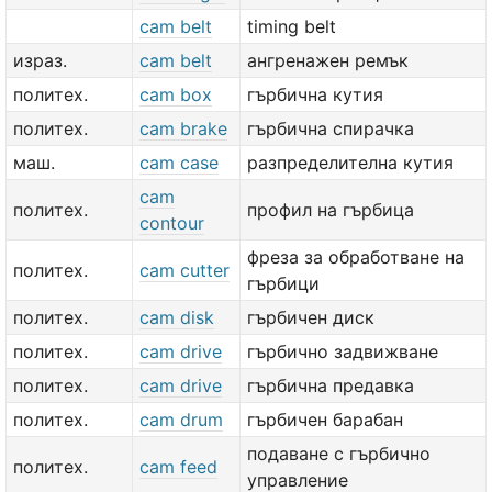
cam belt
timing belt
израз.
cam belt
ангренажен ремък
политех.
cam box
гърбична кутия
политех.
cam brake
гърбична спирачка
маш.
cam case
разпределителна кутия
cam
политех.
профил на гърбица
contour
фреза за обработване на
политех.
cam cutter
гърбици
политех.
cam disk
гърбичен диск
политех.
cam drive
гърбично задвижване
политех.
cam drive
гърбична предавка
политех.
cam drum
гърбичен барабан
подаване с гърбично
политех.
cam feed
управление