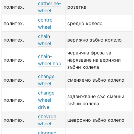
catherine-
политех.
розетка
wheel
centre
политех.
средно колело
wheel
chain
политех.
верижно зъбно колело
wheel
червячна фреза за
chain-
политех.
нарязване на верижни
wheel hob
зъбни колела
change
политех.
сменяемо зъбно колело
wheel
change-
задвижване със сменни
политех.
wheel
зъбни колела
drive
chevron
политех.
шевронно зъбно колело
wheel
clogged