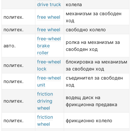
drive truck
колела
механизъм за свободен
политех.
free wheel
ход
политех.
free wheel
свободно колело
free-wheel
ролка на механизъм за
авто.
brake
свободен ход
roller
free-wheel
блокировка на механизъм
политех.
lock
за свободен ход
free-wheel
съединител за свободен
политех.
unit
ход
friction
водещ диск на
политех.
driving
фрикционна предавка
wheel
friction
политех.
фрикционно колело
wheel