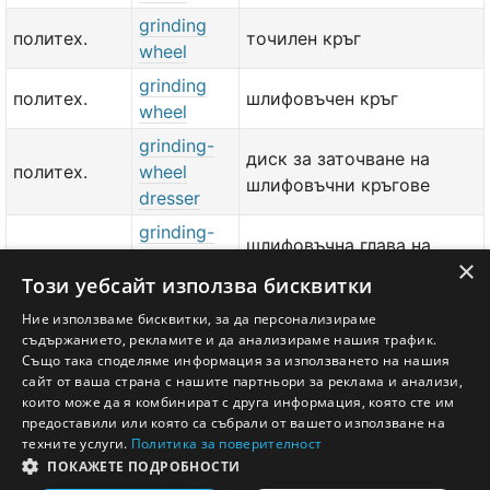
grinding
политех.
точилен кръг
wheel
grinding
политех.
шлифовъчен кръг
wheel
grinding-
диск за заточване на
политех.
wheel
шлифовъчни кръгове
dresser
grinding-
шлифовъчна глава на
политех.
wheel
×
шлайфмашина
Този уебсайт използва бисквитки
head
grinding-
Ние използваме бисквитки, за да персонализираме
политех.
шлифовъчен супорт
съдържанието, рекламите и да анализираме нашия трафик.
wheel slide
Също така споделяме информация за използването на нашия
сайт от ваша страна с нашите партньори за реклама и анализи,
добави значение или превод
тук
които може да я комбинират с друга информация, която сте им
предоставили или която са събрали от вашето използване на
техните услуги.
Политика за поверителност
ПОКАЖЕТЕ ПОДРОБНОСТИ
Английско - Български речник © Ezikov.com