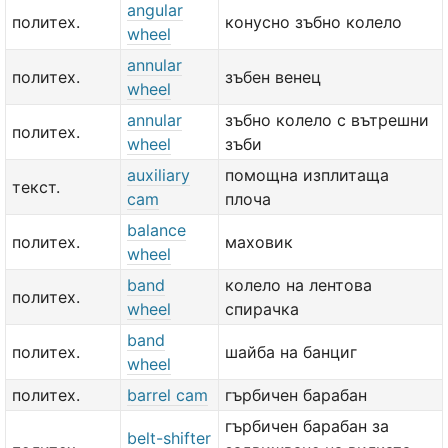
angular
политех.
конусно зъбно колело
wheel
annular
политех.
зъбен венец
wheel
annular
зъбно колело с вътрешни
политех.
wheel
зъби
auxiliary
помощна изплитаща
текст.
cam
плоча
balance
политех.
маховик
wheel
band
колело на лентова
политех.
wheel
спирачка
band
политех.
шайба на банциг
wheel
политех.
barrel cam
гърбичен барабан
гърбичен барабан за
belt-shifter