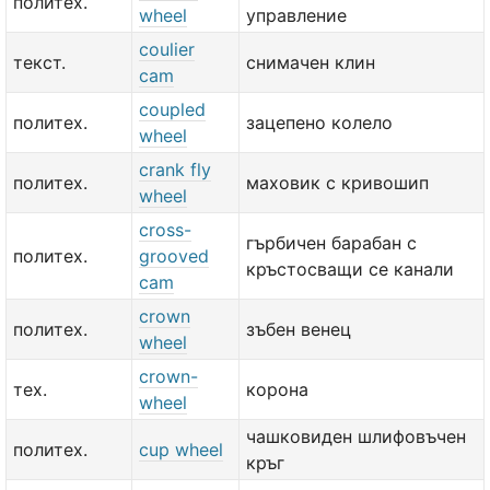
политех.
wheel
управление
coulier
текст.
снимачен клин
cam
coupled
политех.
зацепено колело
wheel
crank fly
политех.
маховик с кривошип
wheel
cross-
гърбичен барабан с
политех.
grooved
кръстосващи се канали
cam
crown
политех.
зъбен венец
wheel
crown-
тех.
корона
wheel
чашковиден шлифовъчен
политех.
cup wheel
кръг