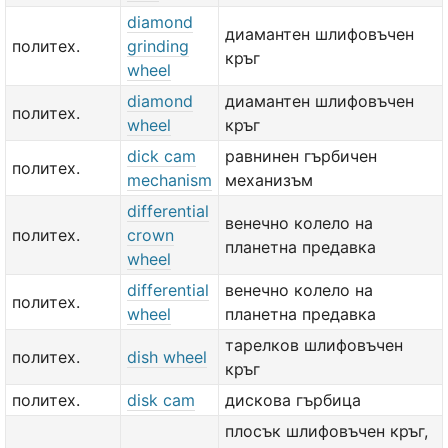
diamond
диамантен шлифовъчен
политех.
grinding
кръг
wheel
diamond
диамантен шлифовъчен
политех.
wheel
кръг
dick cam
равнинен гърбичен
политех.
mechanism
механизъм
differential
венечно колело на
политех.
crown
планетна предавка
wheel
differential
венечно колело на
политех.
wheel
планетна предавка
тарелков шлифовъчен
политех.
dish wheel
кръг
политех.
disk cam
дискова гърбица
плосък шлифовъчен кръг,