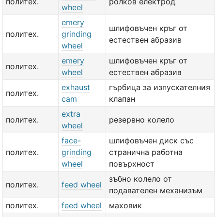
политех.
ролков електрод
wheel
emery
шлифовъчен кръг от
политех.
grinding
естествен абразив
wheel
emery
шлифовъчен кръг от
политех.
wheel
естествен абразив
exhaust
гърбица за изпускателния
политех.
cam
клапан
extra
политех.
резервно колело
wheel
face-
шлифовъчен диск със
политех.
grinding
странична работна
wheel
повърхност
зъбно колело от
политех.
feed wheel
подавателен механизъм
политех.
feed wheel
маховик