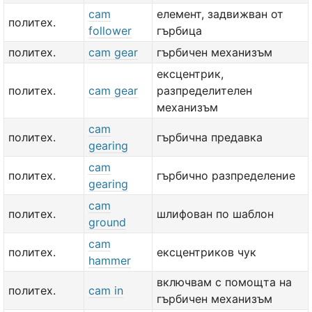
cam
елемент, задвижван от
политех.
follower
гърбица
политех.
cam gear
гърбичен механизъм
ексцентрик,
политех.
cam gear
разпределителен
механизъм
cam
политех.
гърбична предавка
gearing
cam
политех.
гърбично разпределение
gearing
cam
политех.
шлифован по шаблон
ground
cam
политех.
ексцентриков чук
hammer
включвам с помощта на
политех.
cam in
гърбичен механизъм