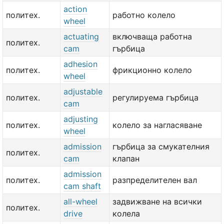
action
политех.
работно колело
wheel
actuating
включваща работна
политех.
cam
гърбица
adhesion
политех.
фрикционно колело
wheel
adjustable
политех.
регулируема гърбица
cam
adjusting
политех.
колело за нагласяване
wheel
admission
гърбица за смукателния
политех.
cam
клапан
admission
политех.
разпределителен вал
cam shaft
all-wheel
задвижване на всички
политех.
drive
колела