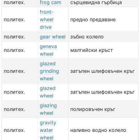
политех.
frog cam
сърцевидна гърбица
front-
политех.
wheel
предно предаване
drive
политех.
gear wheel
зъбно колело
geneva
политех.
малтийски кръст
wheel
glazed
политех.
grinding
затъпен шлифовъчен кръг
wheel
glazed
политех.
затъпен шлифовъчен кръг
wheel
glazing
политех.
полировъчен кръг
wheel
gravity
политех.
water
наливно водно колело
wheel