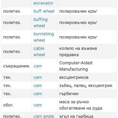
excavator
политех.
buff wheel
полировъчен кръг
buffing
политех.
полировъчен кръг
wheel
burnishing
политех.
полировъчен кръг
wheel
cable
колело на въжена
политех.
wheel
предавка
Computer-Aided
съкращение.
cam
Manufacturing
тех.
cam
ексцентриков
тех.
cam
зъбец, палец, ексцентрик
тех.
cam
гърбичен
маса за ръчно
обог.
cam
обогатяване на руда
политех.
cam angle
ъгъл на гърбица