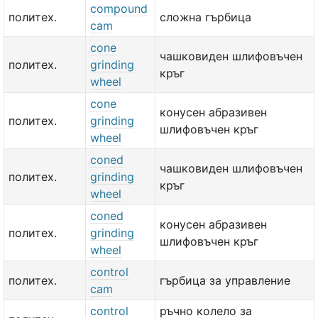
compound
политех.
сложна гърбица
cam
cone
чашковиден шлифовъчен
политех.
grinding
кръг
wheel
cone
конусен абразивен
политех.
grinding
шлифовъчен кръг
wheel
coned
чашковиден шлифовъчен
политех.
grinding
кръг
wheel
coned
конусен абразивен
политех.
grinding
шлифовъчен кръг
wheel
control
политех.
гърбица за управление
cam
control
ръчно колело за