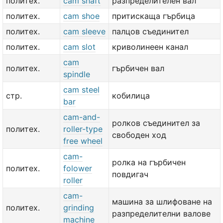
политех.
cam shaft
разпределителен вал
политех.
cam shoe
притискаща гърбица
политех.
cam sleeve
палцов съединител
политех.
cam slot
криволинеен канал
cam
политех.
гърбичен вал
spindle
cam steel
стр.
кобилица
bar
cam-and-
ролков съединител за
политех.
roller-type
свободен ход
free wheel
cam-
ролка на гърбичен
политех.
folower
повдигач
roller
cam-
машина за шлифоване на
политех.
grinding
разпределителни валове
machine