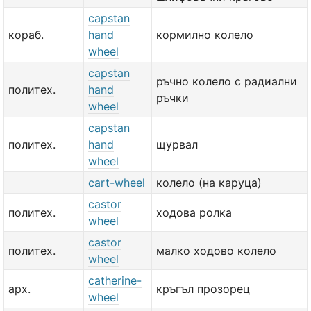
capstan
кораб.
hand
кормилно колело
wheel
capstan
ръчно колело с радиални
политех.
hand
ръчки
wheel
capstan
политех.
hand
щурвал
wheel
cart-wheel
колело (нa каруца)
castor
политех.
ходова ролка
wheel
castor
политех.
малко ходово колело
wheel
catherine-
арх.
кръгъл прозорец
wheel