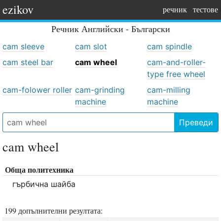
ezikov
речник
тестове
Речник
Английски - Български
cam sleeve
cam slot
cam spindle
cam steel bar
cam wheel
cam-and-roller-
type free wheel
cam-folower roller
cam-grinding
cam-milling
machine
machine
Преведи
cam wheel
Обща политехника
гърбична шайба
199 допълнителни резултата: