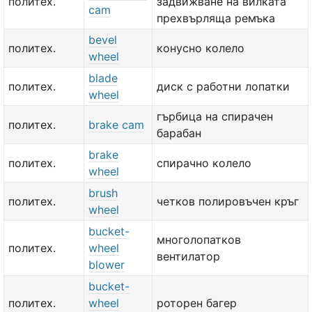
политех.
задвижване на вилката
cam
прехвърляща ремъка
bevel
политех.
конусно колело
wheel
blade
политех.
диск с работни лопатки
wheel
гърбица на спирачен
политех.
brake cam
барабан
brake
политех.
спирачно колело
wheel
brush
политех.
четков полировъчен кръг
wheel
bucket-
многолопатков
политех.
wheel
вентилатор
blower
bucket-
политех.
wheel
роторен багер