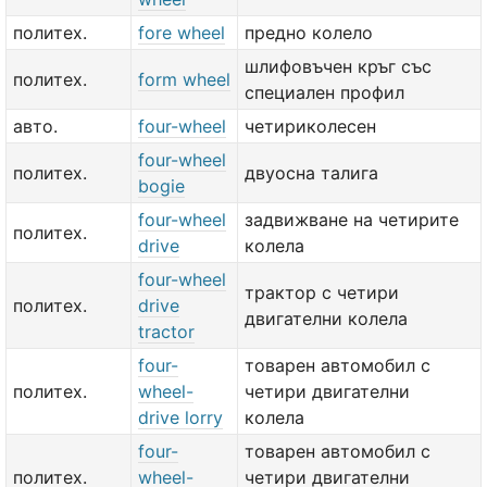
политех.
fore wheel
предно колело
шлифовъчен кръг със
политех.
form wheel
специален профил
авто.
four-wheel
четириколесен
four-wheel
политех.
двуосна талига
bogie
four-wheel
задвижване на четирите
политех.
drive
колела
four-wheel
трактор с четири
политех.
drive
двигателни колела
tractor
four-
товарен автомобил с
политех.
wheel-
четири двигателни
drive lorry
колела
four-
товарен автомобил с
политех.
wheel-
четири двигателни