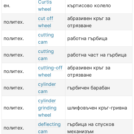
Curtis
ен.
къртисово колело
wheel
cut off
абразивен кръг за
политех.
wheel
отрязване
cutting
политех.
работна гърбица
cam
cutting
политех.
работна част на гърбица
cam
cutting-off
абразивен кръг за
политех.
wheel
отрязване
cylinder
политех.
гърбичен барабан
cam
cylinder
политех.
grinding
шлифовъчен кръг-гривна
wheel
deflecting
гърбица на спусков
политех.
cam
механизъм