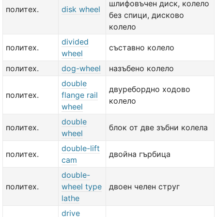
шлифовъчен диск, колело
политех.
disk wheel
без спици, дисково
колело
divided
политех.
съставно колело
wheel
политех.
dog-wheel
назъбено колело
double
двуребордно ходово
политех.
flange rail
колело
wheel
double
политех.
блок от две зъбни колела
wheel
double-lift
политех.
двойна гърбица
cam
double-
политех.
wheel type
двоен челен струг
lathe
drive