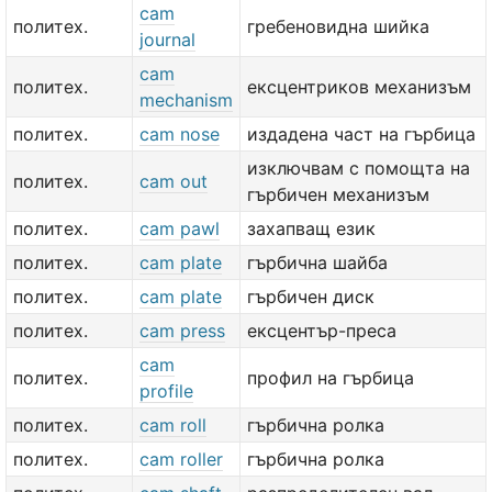
cam
политех.
гребеновидна шийка
journal
cam
политех.
ексцентриков механизъм
mechanism
политех.
cam nose
издадена част на гърбица
изключвам с помощта на
политех.
cam out
гърбичен механизъм
политех.
cam pawl
захапващ език
политех.
cam plate
гърбична шайба
политех.
cam plate
гърбичен диск
политех.
cam press
ексцентър-преса
cam
политех.
профил на гърбица
profile
политех.
cam roll
гърбична ролка
политех.
cam roller
гърбична ролка