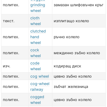
политех.
grinding
замазан шлифовъчен кръг
wheel
cloth
текст.
изплитащо колело
wheel
clutched
политех.
hand
ръчно колело
wheel
cock
политех.
междинно зъбно колело
wheel
code
изч.
кодиращ диск
wheel
политех.
cog wheel
цевно зъбно колело
cog-wheel
политех.
зъбчат железница
railway
cogged
политех.
цевно зъбно колело
wheel