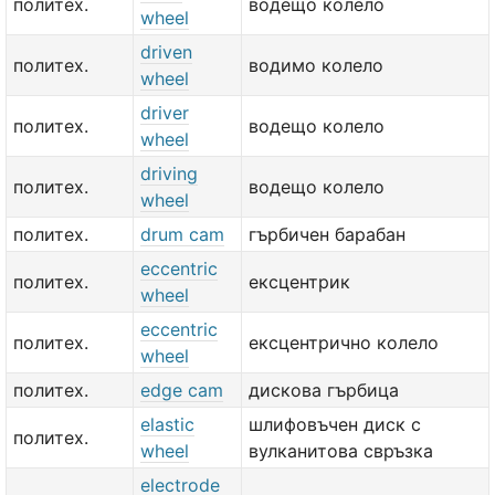
политех.
водещо колело
wheel
driven
политех.
водимо колело
wheel
driver
политех.
водещо колело
wheel
driving
политех.
водещо колело
wheel
политех.
drum cam
гърбичен барабан
eccentric
политех.
ексцентрик
wheel
eccentric
политех.
ексцентрично колело
wheel
политех.
edge cam
дискова гърбица
elastic
шлифовъчен диск с
политех.
wheel
вулканитова свръзка
electrode