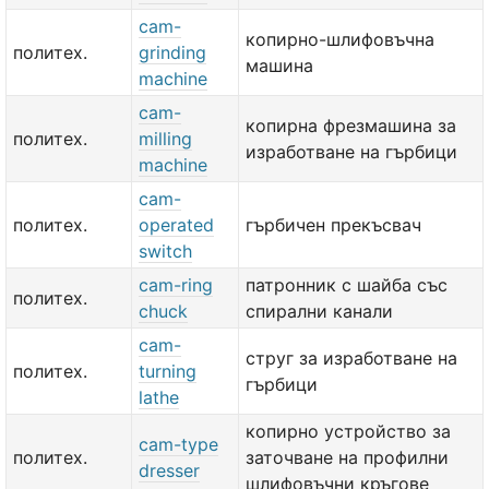
cam-
копирно-шлифовъчна
политех.
grinding
машина
machine
cam-
копирна фрезмашина за
политех.
milling
изработване на гърбици
machine
cam-
политех.
operated
гърбичен прекъсвач
switch
cam-ring
патронник с шайба със
политех.
chuck
спирални канали
cam-
струг за изработване на
политех.
turning
гърбици
lathe
копирно устройство за
cam-type
политех.
заточване на профилни
dresser
шлифовъчни кръгове